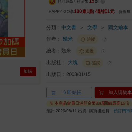
15
預計最高可得金幣
點
?
100累1點 4點抵1元
HAPPY GO享
折抵無
分類：
中文書
＞
文學
＞
圖文繪本
作者：
幾米
追蹤
?
繪者：
幾米
追蹤
?
出版社：
大塊
追蹤
?
加購
出版日：
2003/01/15
立即結帳
加入購物車
※ 本商品會員日滿額金幣加碼回饋最高15倍
預計 2026/08/11 出貨
購買後進貨
預訂門市