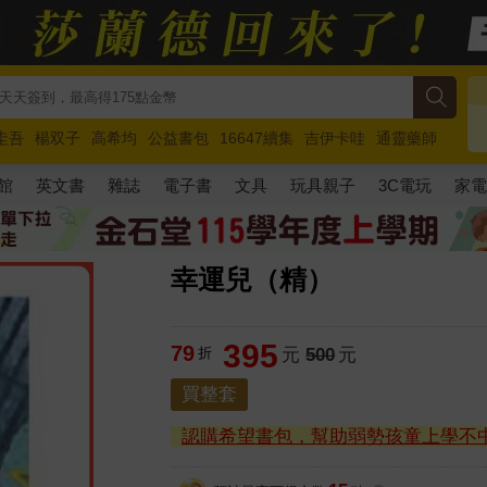
圭吾
楊双子
高希均
公益書包
16647續集
吉伊卡哇
通靈藥師
路邊攤新作
馬斯克
玩具總動員5
超慢跑
館
英文書
雜誌
電子書
文具
玩具親子
3C電玩
家
幸運兒（精）
395
79
折
元
500
元
買整套
認購希望書包，幫助弱勢孩童上學不