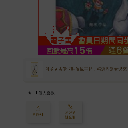
呀哈★吉伊卡哇旋風再起，精選周邊看過來
★
1
個人喜歡
寫評價
喜歡+1
賺金幣