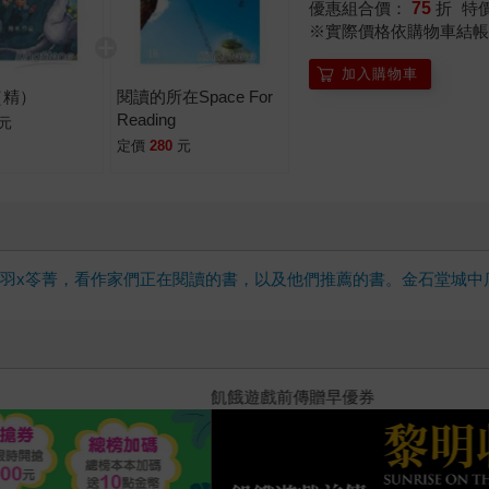
優惠組合價：
75
折
特
※實際價格依購物車結帳
加入購物車
（精）
閱讀的所在Space For
Reading
元
定價
280
元
雲x晨羽x笭菁，看作家們正在閱讀的書，以及他們推薦的書。金石堂城
十字殺手【艾迪．弗林系列 前傳