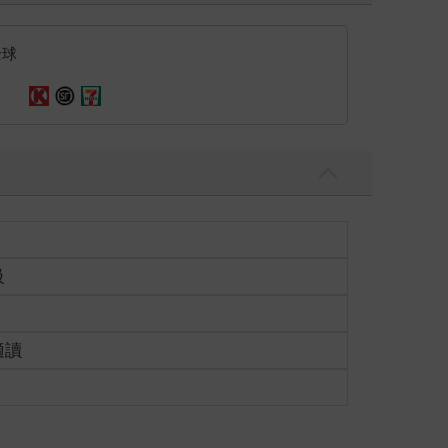
全球
級
適讀