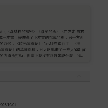
成一本書，變增高了下本書的挑戰門檻，另一方面
》的時候，《時光電影院》也已經在進行了，《星
光電影院》的草圖線稿，只大略地畫了一些人物即背
中的力道所打動，但當下我沒有跟幾米說什麼，我被
厲害故事，不光是我喜歡看電影而喜歡它而已。我
斷跟幾米打探這本書的消息，2006年底的時候幾
那關於電影院的那個呢？幾米笑笑沒說什麼。青少
惦念著這個好多年前便一直迷魅著我的故事，而終
和亮麗的畫面，所以它必須是一部類似史詩電影級的
大挑戰，要從小朋友演到老太太呀。 《時光電影
部作品是獻給電影的，所以我們還是先找一些電影
讀者。
26/10/01