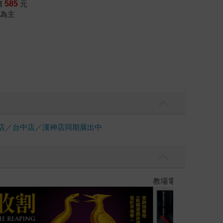
價
585
元
為主
中店／台中店／漢神店同期展出中
】
世界上最透明的