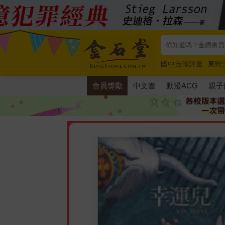
國中自修評量
東野
唯紅花綻放
奧德賽
會員獎勵
中文書
動漫ACG
親子