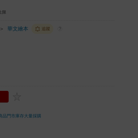
上限
＞
華文繪本
追蹤
?
商品
門市庫存
大量採購