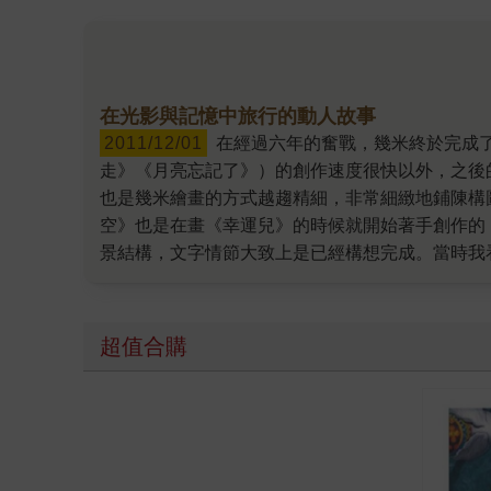
在光影與記憶中旅行的動人故事
2011/12/01
在經過六年的奮戰，幾米終於完成了他第十本長篇繪本作品：《時光電影院》。 除了前四本長篇作品（《森林裡的祕密》《微笑的魚》《向左走 向右
走》《月亮忘記了》）的創作速度很快以外，之後
也是幾米繪畫的方式越趨精細，非常細緻地鋪陳構
空》也是在畫《幸運兒》的時候就開始著手創作的，
景結構，文字情節大致上是已經構想完成。當時我
這個故事給擾亂了思考。晚上下班吃晚飯時，這個
馬上發了一通簡訊給幾米，說我等不及要看到這本書
米是說，他正在進行另一本青少年逃亡的故事，那
超值合購
年逃亡的故事，就是後來大家知道的《星空》，當
於，在我看到草稿六年後誕生了。 這是一個很複
規格。故事從一位小女孩一直發展到長大、談戀愛
院》承蒙許多電影導演、影評人推薦，這是幾米作
創作者來先睹為快，非常感謝這些導演與影評人的