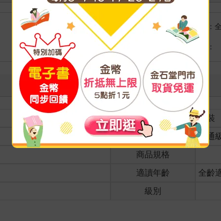
國際快遞：
海外
港澳店取：
裝訂
精裝
分級
普通
商品規格
適讀年齡
全齡
級別