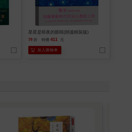
)
星星是暗夜的眼睛(靜謐精裝版)
411
79
折
特價
元
加入購物車
2