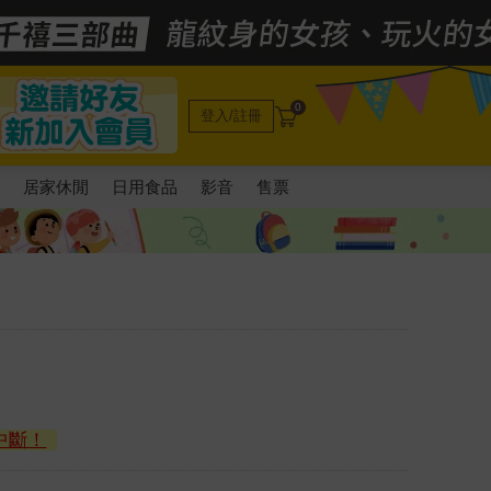
0
登入/註冊
電
居家休閒
日用食品
影音
售票
中斷！