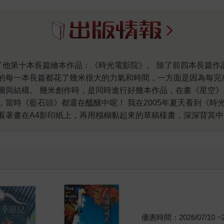
的每一本長篇都花了幾米很大的力氣和時間，一方面是因為每完
圖與結構。 幾米創作時，是同時進行好幾本作品，在畫《星空
當時《藍石頭》都還在醞釀中呢！ 我在2005年夏天看到《時
看著畫在A4影印紙上，再用糨糊黏起來的草稿樣書，深深背其
故事又跳到我腦海裡揮之不去，當下我確定這是一個動人無比的
畫出來，我好期待。 而這個期待花了六年的時間，每年我都會不
故事它經營很久了，最近想到可以怎樣好好講這個故事，我說，
然是很棒作品，最近拍成電影上映，口碑非常好。但我還是一直
雜的故事，是歷來幾米創作裡面最長的，因為承載了巨大的情感
、結婚、生女、變成老太太，我們都開玩笑說這是女主角的演技
品第一次在出版前便找推薦人，幾米很不好意思麻煩別人，但這
喜愛和推薦，期待這部作品會像一部經典賣座電影一般感動許多
優惠時間：2026/07/10 ~20