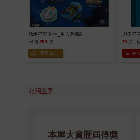
幾米星空 盲盒_單入隨機款
與星星
250
特價
元
79
折
貨到通知
加
相關主題
本屋大賞歷屆得獎