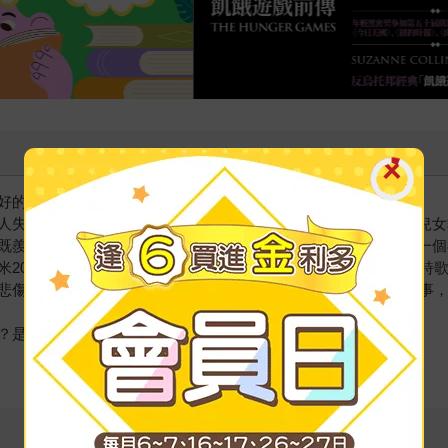
好的。
人失望過。董事長又帥又能幹，父母優雅開明，太太美麗賢淑，兒女
既羨慕又忌妒，但更讓人受不了的是，有一天，上蒼忽然賜給他一個
2003年的新春獻禮。繪本詩人的長篇故事，一向說得精彩，如詩歌
傷的鳥》？故事不斷發酵，到了2001年，幾米開始著手這個故事，
？是幾米？或是你我？