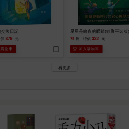
的交換日記
星星是暗夜的眼睛(歡聚平裝版
379
332
特價
元
79
折
特價
元
入購物車
加入購物車
看更多