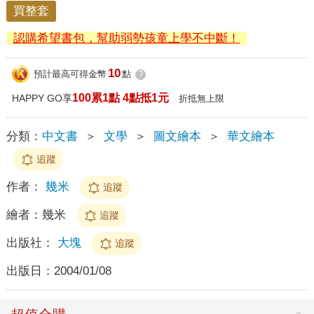
買整套
認購希望書包，幫助弱勢孩童上學不中斷！
10
預計最高可得金幣
點
?
100累1點 4點抵1元
HAPPY GO享
折抵無上限
分類：
中文書
＞
文學
＞
圖文繪本
＞
華文繪本
追蹤
作者：
幾米
追蹤
繪者：
幾米
追蹤
出版社：
大塊
追蹤
出版日：
2004/01/08