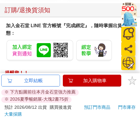
訂購/退換貨須知
加入金石堂 LINE 官方帳號『完成綁定』，隨時掌握出貨動
態：
提醒您！！
金石堂及銀行均不會請您操作ATM! 如接獲電話要求您前往
ATM提款機，請不要聽從指示，以免受騙上當！
退換貨須知：
**提醒您，鑑賞期不等於試用期，退回商品須為全新狀態**
依據「消費者保護法」第19條及行政院消費者保護處公告之
「通訊交易解除權合理例外情事適用準則」，以下商品購買
後，除商品本身有瑕疵外，將不提供7天的猶豫期：
易於腐敗、保存期限較短或解約時即將逾期。（如：生