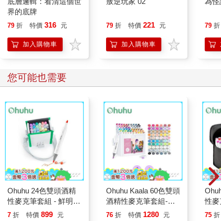
底層邏輯：看清這個世
叛逆玩家 02
為怪
界的底牌
316
221
79
折
特價
元
79
折
特價
元
79
折
加入購物車
加入購物車
您可能也需要
Ohuhu 24色雙頭酒精
Ohuhu Kaala 60色雙頭
Ohu
性麥克筆套組 - 鮮明色
酒精性麥克筆套組-插
性麥
系
畫色系
系 (
899
1280
7
折
特價
元
76
折
特價
元
75
折