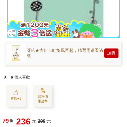
呀哈★吉伊卡哇旋風再起，精選周邊看過
加購
來
★
6
個人喜歡
寫評價
喜歡+1
賺金幣
236
79
折
元
299
元