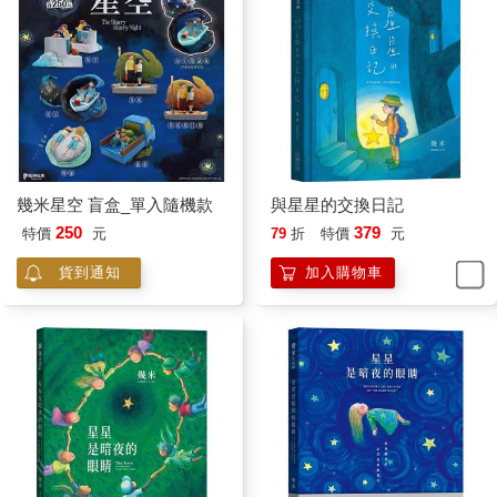
幾米星空 盲盒_單入隨機款
與星星的交換日記
250
379
特價
元
79
折
特價
元
貨到通知
加入購物車