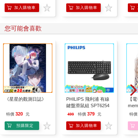
加入購物車
加入購物車
您可能會喜歡
《星星的觀測日誌》
PHILIPS 飛利浦 有線
【電
鍵盤滑鼠組 SPT6254
mem
320
379
特價
元
特價
元
特價
499
預購限定
加入購物車