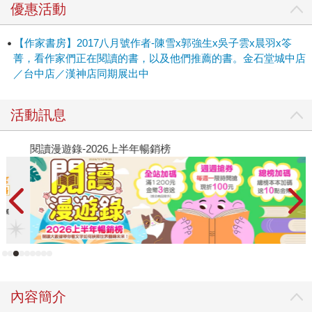
優惠活動
【作家書房】2017八月號作者-陳雪x郭強生x吳子雲x晨羽x笭
菁，看作家們正在閱讀的書，以及他們推薦的書。金石堂城中店
／台中店／漢神店同期展出中
活動訊息
閱讀漫遊錄-2026上半年暢銷榜
飢
內容簡介