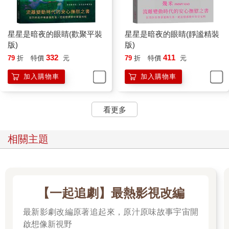
星星是暗夜的眼睛(歡聚平裝
星星是暗夜的眼睛(靜謐精裝
版)
版)
332
411
79
折
特價
元
79
折
特價
元
加入購物車
加入購物車
看更多
相關主題
【一起追劇】最熱影視改編
最新影劇改編原著追起來，原汁原味故事宇宙開
啟想像新視野