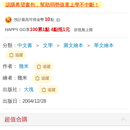
認購希望書包，幫助弱勢孩童上學不中斷！
10
預計最高可得金幣
點
?
100累1點 4點抵1元
HAPPY GO享
折抵無上限
分類：
中文書
＞
文學
＞
圖文繪本
＞
華文繪本
追蹤
作者：
幾米
追蹤
繪者：
幾米
追蹤
出版社：
大塊
追蹤
出版日：
2004/12/28
超值合購