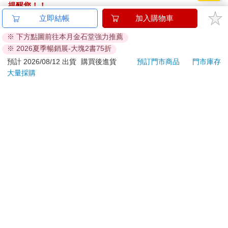
提醒您！！
金石堂及銀行均不會請您操作ATM! 如接獲電話要求您前往
立即結帳
加入購物車
ATM提款機，請不要聽從指示，以免受騙上當！
※ 下方點圖前往本月金石堂強力推薦
※ 2026夏季暢銷展-大塊2書75折
退換貨須知：
**提醒您，鑑賞期不等於試用期，退回商品須為全新狀態**
預計 2026/08/12 出貨
購買後進貨
預訂門市商品
門市庫存
大量採購
依據「消費者保護法」第19條及行政院消費者保護處公告之
「通訊交易解除權合理例外情事適用準則」，以下商品購買
後，除商品本身有瑕疵外，將不提供7天的猶豫期：
易於腐敗、保存期限較短或解約時即將逾期。（如：生
鮮食品）
依消費者要求所為之客製化給付。（客製化商品）
報紙、期刊或雜誌。（含MOOK、外文雜誌）
經消費者拆封之影音商品或電腦軟體。
非以有形媒介提供之數位內容或一經提供即為完成之線
上服務，經消費者事先同意始提供。（如：電子書、電
子雜誌、下載版軟體、虛擬商品…等）
已拆封之個人衛生用品。（如：內衣褲、刮鬍刀、除毛
刀…等）