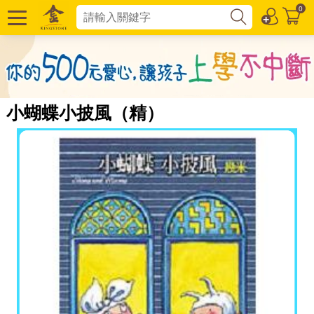
0
小蝴蝶小披風（精）