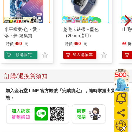
水平檔案-色・愛・
悠遊卡錶帶－藍色
山毛
落・夢-總集篇
（20mm適用）
480
490
特價
元
特價
元
66
折
預購限定
加入購物車
訂購/退換貨須知
加入金石堂 LINE 官方帳號『完成綁定』，隨時掌握出貨動
態：