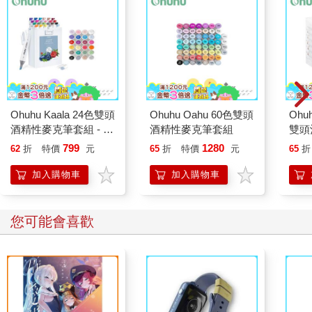
Ohuhu Kaala 24色雙頭
Ohuhu Oahu 60色雙頭
Ohuh
酒精性麥克筆套組 - 鮮
酒精性麥克筆套組
雙頭
明色系
- 膚
799
1280
62
折
特價
元
65
折
特價
元
65
折
加入購物車
加入購物車
您可能會喜歡