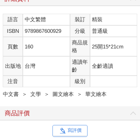
語言
中文繁體
裝訂
精裝
ISBN
9789867600929
分級
普通級
商品規
頁數
160
25開15*21cm
格
適讀年
出版地
台灣
全齡適讀
齡
注音
級別
中文書
＞
文學
＞
圖文繪本
＞
華文繪本
商品評價
寫評價