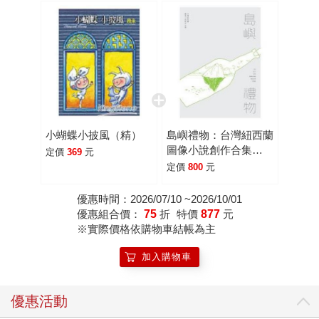
小蝴蝶小披風（精）
島嶼禮物：台灣紐西蘭
圖像小說創作合集
定價
369
元
（精裝版）
定價
800
元
優惠時間：2026/07/10 ~2026/10/01
優惠組合價：
75
折
特價
877
元
※實際價格依購物車結帳為主
加入購物車
優惠活動