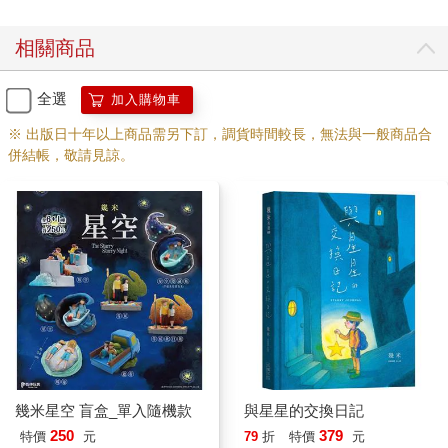
相關商品
全選
加入購物車
※ 出版日十年以上商品需另下訂，調貨時間較長，無法與一般商品合
併結帳，敬請見諒。
幾米星空 盲盒_單入隨機款
與星星的交換日記
250
379
特價
元
79
折
特價
元