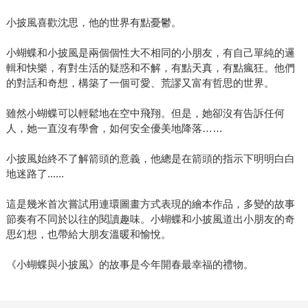
小披風喜歡沈思，他的世界有點憂鬱。
小蝴蝶和小披風是兩個個性大不相同的小朋友，有自己單純的邏
輯和快樂，有對生活的疑惑和不解，有點天真，有點瘋狂。他們
的對話和奇想，構築了一個可愛、荒謬又富有哲思的世界。
雖然小蝴蝶可以輕鬆地在空中飛翔。但是，她卻沒有告訴任何
人，她一直沒有學會，如何安全優美地降落……
小披風始終不了解箭頭的意義，他總是在箭頭的指示下明明白白
地迷路了......
這是幾米首次嘗試用連環圖畫方式表現的繪本作品，多變的故事
節奏有不同於以往的閱讀趣味。小蝴蝶和小披風道出小朋友的奇
思幻想，也帶給大朋友溫暖和愉悅。
《小蝴蝶與小披風》的故事是今年開春最幸福的禮物。