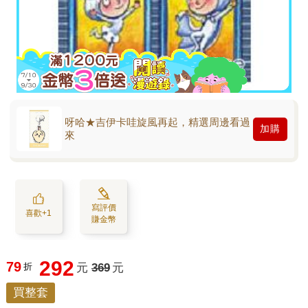
呀哈★吉伊卡哇旋風再起，精選周邊看過
加購
來
寫評價
喜歡+1
賺金幣
292
79
折
元
369
元
買整套