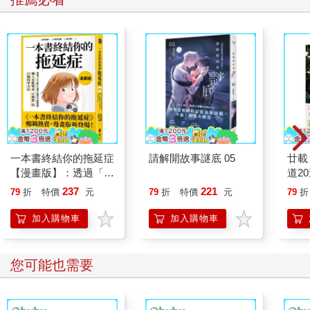
一本書終結你的拖延症
請解開故事謎底 05
廿載
【漫畫版】：透過「小
道2
行動」打開大腦的行動
237
221
79
折
特價
元
79
折
特價
元
79
折
開關，懶人也能變身
「行動派」的37個科
加入購物車
加入購物車
學方法
您可能也需要