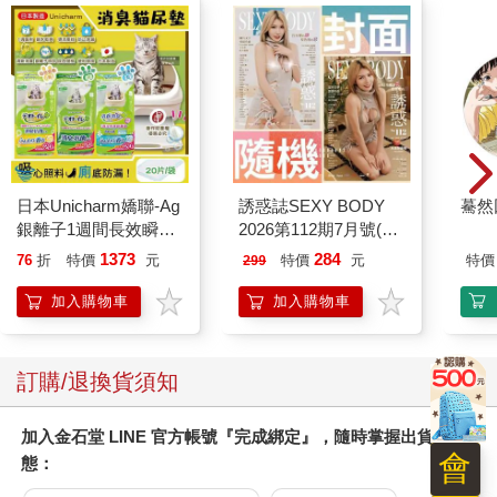
日本Unicharm嬌聯-Ag
誘惑誌SEXY BODY
驀然
銀離子1週間長效瞬吸
2026第112期7月號(兩
乾爽寵物消臭大師貓尿
款封面-不挑款隨機出
1373
284
76
折
特價
元
特價
元
特價
299
墊20片/袋(大容量吸水
貨)
防滲漏貓尿布/可觀察
加入購物車
加入購物車
尿色貓潔墊補充包/本
品不含貓砂盆)
訂購/退換貨須知
加入金石堂 LINE 官方帳號『完成綁定』，隨時掌握出貨動
會
態：