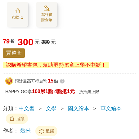
寫評價
喜歡+1
賺金幣
300
79
折
元
380
元
買整套
認購希望書包，幫助弱勢孩童上學不中斷！
15
預計最高可得金幣
點
?
100累1點 4點抵1元
HAPPY GO享
折抵無上限
分類：
中文書
＞
文學
＞
圖文繪本
＞
華文繪本
追蹤
作者：
幾米
追蹤