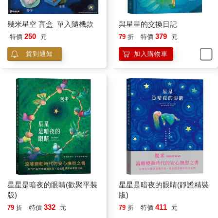
幾米星空 盲盒_單入隨機款
與星星的交換日記
250
379
特價
元
79
折
特價
元
貨到通知
加入購物車
星星是暗夜的眼睛(歡聚平裝
星星是暗夜的眼睛(靜謐精裝
版)
版)
332
411
79
折
特價
元
79
折
特價
元