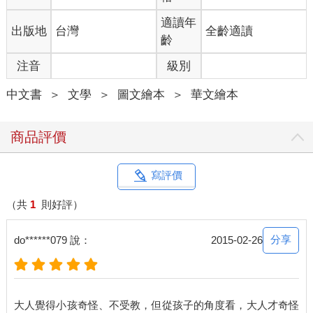
適讀年
出版地
台灣
全齡適讀
齡
注音
級別
中文書
＞
文學
＞
圖文繪本
＞
華文繪本
商品評價
寫評價
（共
1
則好評）
分享
do******079 說：
2015-02-26
大人覺得小孩奇怪、不受教，但從孩子的角度看，大人才奇怪