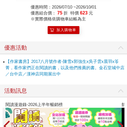
優惠時間：2026/07/10 ~2026/10/01
優惠組合價：
75
折
特價
623
元
※實際價格依購物車結帳為主
加入購物車
優惠活動
【作家書房】2017八月號作者-陳雪x郭強生x吳子雲x晨羽x笭
菁，看作家們正在閱讀的書，以及他們推薦的書。金石堂城中店
／台中店／漢神店同期展出中
活動訊息
閱讀漫遊錄-2026上半年暢銷榜
飢