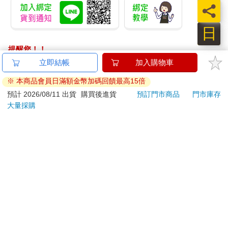
員
日
提醒您！！
金石堂及銀行均不會請您操作ATM! 如接獲電話要求您前往
ATM提款機，請不要聽從指示，以免受騙上當！
退換貨須知：
**提醒您，鑑賞期不等於試用期，退回商品須為全新狀態**
依據「消費者保護法」第19條及行政院消費者保護處公告之
「通訊交易解除權合理例外情事適用準則」，以下商品購買
後，除商品本身有瑕疵外，將不提供7天的猶豫期：
易於腐敗、保存期限較短或解約時即將逾期。（如：生
鮮食品）
依消費者要求所為之客製化給付。（客製化商品）
報紙、期刊或雜誌。（含MOOK、外文雜誌）
經消費者拆封之影音商品或電腦軟體。
非以有形媒介提供之數位內容或一經提供即為完成之線
上服務，經消費者事先同意始提供。（如：電子書、電