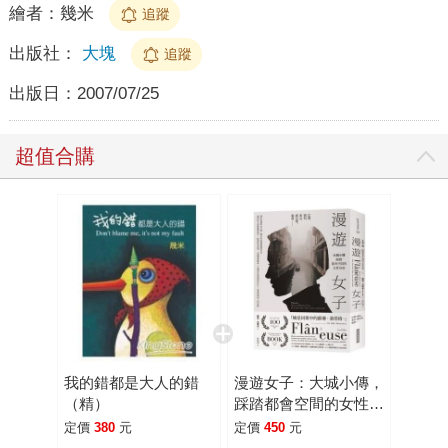
繪者：
幾米
追蹤
出版社：
大塊
追蹤
出版日：
2007/07/25
超值合購
我的錯都是大人的錯
漫遊女子：大城小傳，
（精）
踩踏都會空間的女性身
姿
定價
380
元
定價
450
元