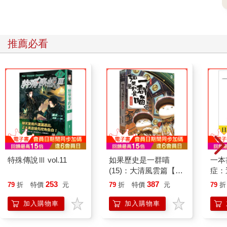
推薦必看
特殊傳說Ⅲ vol.11
如果歷史是一群喵
一本
(15)：大清風雲篇【萌
症：
貓漫畫學歷史】
開大
253
387
79
折
特價
元
79
折
特價
元
79
折
人也
的3
加入購物車
加入購物車