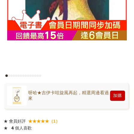
呀哈★吉伊卡哇旋風再起，精選周邊看過
加購
來
★
會員好評
★★★★★（1）
★
4
個人喜歡