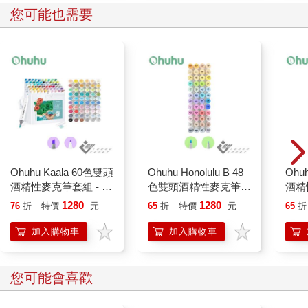
您可能也需要
Ohuhu Kaala 60色雙頭
Ohuhu Honolulu B 48
Ohu
酒精性麥克筆套組 - 風
色雙頭酒精性麥克筆套
酒精
景色系
組 - 中調色系
1280
1280
76
折
特價
元
65
折
特價
元
65
折
加入購物車
加入購物車
您可能會喜歡