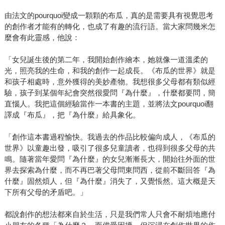
由法文的pourquoi變成一顆顆的布瓜，真的是需要具有視覺思考
的創作者才能有的轉化，也成了有趣的流行語。當大家問幾米怎
麼會有此靈感，他說：
「女兒誕生後的第二年，我開始創作繪本，她就像一道溫柔的
光，照亮我的生命，和我的創作一起成長。《布瓜的世界》就是
和孩子相處時，意外獲得的美妙產物。我想很多父母都有類似經
驗，孩子到某個年紀會突然很愛問『為什麼』，什麼都要問，簡
直惱人。我把這個經驗當作一本書的主題，並將法文pourquoi翻
譯成『布瓜』，把『為什麼』給具象化。
「創作這本書過程愉快。我過去的作品比較偏向成人，《布瓜的
世界》以童趣出發，吸引了很多兒童讀者，也得到很多父母的共
鳴。隨著當年愛問『為什麼』的女兒漸漸長大，開始往外面的世
界去探索為什麼，而不再巴著父母問東問西，從前不斷回答『為
什麼』固然煩人，但『為什麼』消失了，又覺悵然。這大概是天
下所有父母的矛盾吧。」
都說創作的想法都來自於生活，只是我們常人只會不耐煩地應付