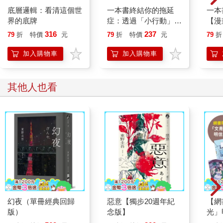
底層邏輯：看清這個世
一本書終結你的拖延
一本
界的底牌
症：透過「小行動」打
【漫
開大腦的行動開關，懶
行動
316
237
79
折
特價
元
79
折
特價
元
79
折
人也能變身「行動派」
開關
的37個科學方法
「行
加入購物車
加入購物車
學方
其他人也看
幻夜（單冊經典回歸
惡意【獨步20週年紀
【網
版）
念版】
光」
門準備