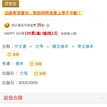
買整套
認購希望書包，幫助弱勢孩童上學不中斷！
15
預計最高可得金幣
點
?
100累1點 4點抵1元
HAPPY GO享
折抵無上限
分類：
中文書
＞
文學
＞
圖文繪本
＞
華文繪本
追蹤
作者：
幾米
追蹤
出版社：
大塊
追蹤
出版日：
2015/10/01
超值合購