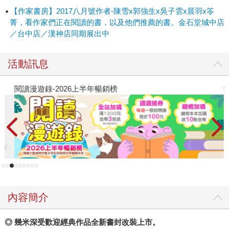
【作家書房】2017八月號作者-陳雪x郭強生x吳子雲x晨羽x笭
菁，看作家們正在閱讀的書，以及他們推薦的書。金石堂城中店
／台中店／漢神店同期展出中
活動訊息
閱讀漫遊錄-2026上半年暢銷榜
飢
內容簡介
◎ 幾米深受歡迎經典作品全新書封改裝上市。