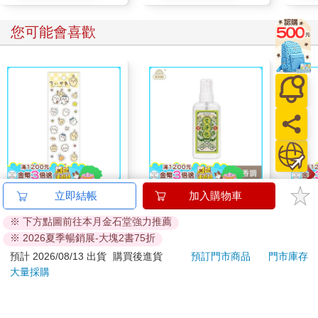
您可能會喜歡
吉伊卡哇 可愛小貼紙-
【艾系列】艾淨化草本
吉伊
立即結帳
加入購物車
黃
除穢噴霧70g （除穢/
(2B)
※ 下方點圖前往本月金石堂強力推薦
平安/淨化/艾草/芙蓉/
38
299
95
折
特價
元
75
折
特價
元
95
折
※ 2026夏季暢銷展-大塊2書75折
抹草） 此為單瓶賣場
另有多瓶組優惠賣場
預計 2026/08/13 出貨
購買後進貨
預訂門市商品
門市庫存
加入購物車
加入購物車
大量採購
訂購/退換貨須知