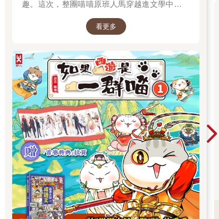
趣。這次，整團喵喵原班人馬穿越進文學中，開
始前往西天取經啦～
看更多