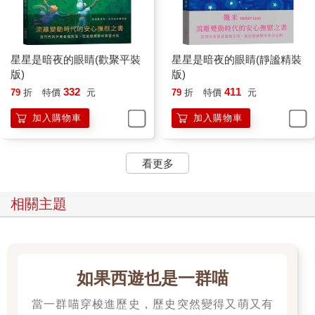
星星是暗夜的眼睛(歡聚平裝
星星是暗夜的眼睛(靜謐精裝
版)
版)
332
411
79
折
特價
元
79
折
特價
元
加入購物車
加入購物車
看更多
相關主題
如果西遊也是一群喵
當一群喵穿梭進歷史，歷史突然變得又萌又有