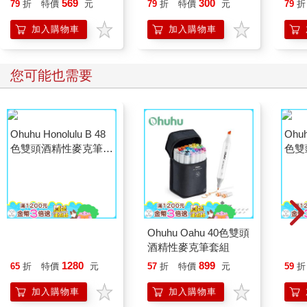
569
300
79
折
特價
元
79
折
特價
元
79
折
Me
福晨
加入購物車
加入購物車
您可能也需要
Ohuhu Honolulu B 48
Ohuhu Oahu 40色雙頭
Ohuh
色雙頭酒精性麥克筆套
酒精性麥克筆套組
色雙
組 - 中調色系
組 -
1280
899
65
折
特價
元
57
折
特價
元
59
折
加入購物車
加入購物車