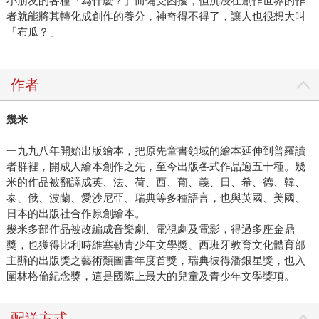
小朋友的各種「為什麼？」而備受困擾，但沉浸在創作世界的作
者就能將其轉化成創作的養分，神奇得不得了，讓人也很想大叫
「布瓜？」
作者
幾米
一九九八年開始出版繪本，把原先童書領域的繪本延伸到普羅讀
者群裡，開成人繪本創作之先，至今出版各式作品逾五十種。幾
米的作品被翻譯成英、法、荷、西、葡、義、日、希、德、韓、
泰、俄、波蘭、愛沙尼亞、瑞典等多種語言，也與英國、美國、
日本的出版社合作原創繪本。
幾米多部作品被改編成音樂劇、電視劇及電影，得過多座金鼎
獎，也獲得比利時維塞勒青少年文學獎、西班牙教育文化體育部
主辦的出版獎之藝術類圖書年度首獎，瑞典彼得潘銀星獎，也入
圍林格倫紀念獎，這是國際上最大的兒童及青少年文學獎項。
配送方式