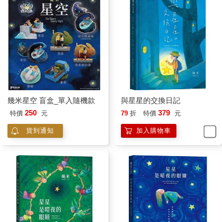
幾米星空 盲盒_單入隨機款
與星星的交換日記
250
379
特價
元
79
折
特價
元
貨到通知
加入購物車