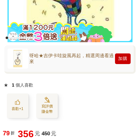
呀哈★吉伊卡哇旋風再起，精選周邊看過
加購
來
★
1
個人喜歡
寫評價
喜歡+1
賺金幣
356
79
折
元
450
元