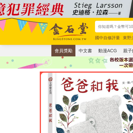
國中自修評量
東野
唯紅花綻放
奧德賽
會員獎勵
中文書
動漫ACG
親子