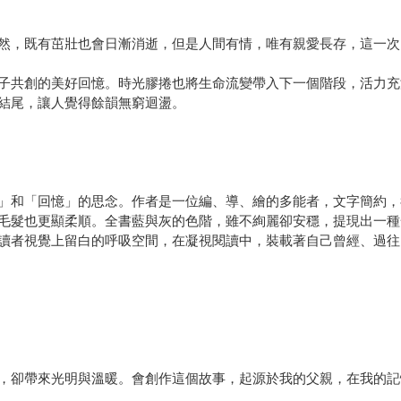
然，既有茁壯也會日漸消逝，但是人間有情，唯有親愛長存，這一次
子共創的美好回憶。時光膠捲也將生命流變帶入下一個階段，活力充
結尾，讓人覺得餘韻無窮迴盪。
」和「回憶」的思念。作者是一位編、導、繪的多能者，文字簡約，
毛髮也更顯柔順。全書藍與灰的色階，雖不絢麗卻安穩，提現出一種
讀者視覺上留白的呼吸空間，在凝視閱讀中，裝載著自己曾經、過往
，卻帶來光明與溫暖。會創作這個故事，起源於我的父親，在我的記