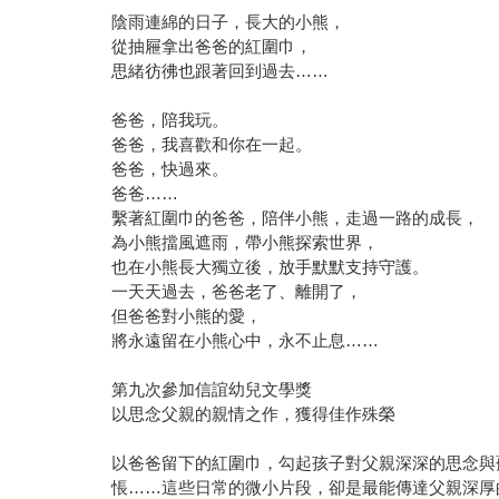
陰雨連綿的日子，長大的小熊，
從抽屜拿出爸爸的紅圍巾，
思緒彷彿也跟著回到過去……
爸爸，陪我玩。
爸爸，我喜歡和你在一起。
爸爸，快過來。
爸爸……
繫著紅圍巾的爸爸，陪伴小熊，走過一路的成長，
為小熊擋風遮雨，帶小熊探索世界，
也在小熊長大獨立後，放手默默支持守護。
一天天過去，爸爸老了、離開了，
但爸爸對小熊的愛，
將永遠留在小熊心中，永不止息……
第九次參加信誼幼兒文學獎
以思念父親的親情之作，獲得佳作殊榮
以爸爸留下的紅圍巾，勾起孩子對父親深深的思念與
悵……這些日常的微小片段，卻是最能傳達父親深厚