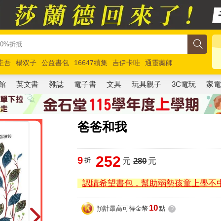
圭吾
楊双子
公益書包
16647續集
吉伊卡哇
通靈藥師
路邊攤新作
馬斯克
玩具總動員5
超慢跑
館
英文書
雜誌
電子書
文具
玩具親子
3C電玩
家
爸爸和我
252
9
折
元
280
元
認購希望書包，幫助弱勢孩童上學不
10
預計最高可得金幣
點
?