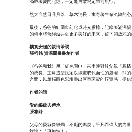
滿載著愛的記憶，一定能勇敢篤定向前航行。
然大自然日升月落、草木消長，寓寄著生命流轉的必
最後，爸爸的紅圍巾幻化成時光膠捲，記錄著滿滿親
的傳承將會綿延共創更多美好的未來，留下開放式的
樸實安穩的親情筆調
張哲銘 資深圖畫書創作者
《爸爸和我》用「紅色圍巾」來串連對於父親「親情
的成長。主角造型設定以線畫取代面性的處理，熊的
之間，以筆觸將色彩堆疊出厚重斑駁的樸實感，提供
作者的話
愛的綿延與傳承
張雅鈴
父母的愛就像蠟燭，不斷的燃燒，平凡而偉大的力量
我說：「再加油！」