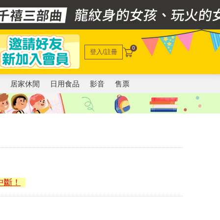
0
登入/註冊
電
居家休閒
日用食品
影音
售票
中斷！