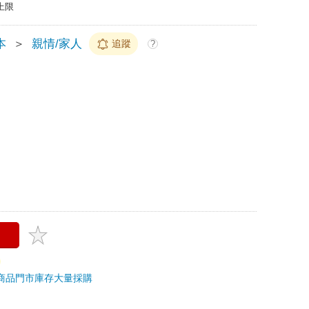
上限
本
＞
親情/家人
追蹤
?
商品
門市庫存
大量採購