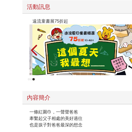
活動訊息
參考書115學年度上學期：早鳥優惠活動
禮券！
內容簡介
一條紅圍巾，一聲聲爸爸
牽繫起父子相處的美好過往
也是孩子對爸爸最深的想念