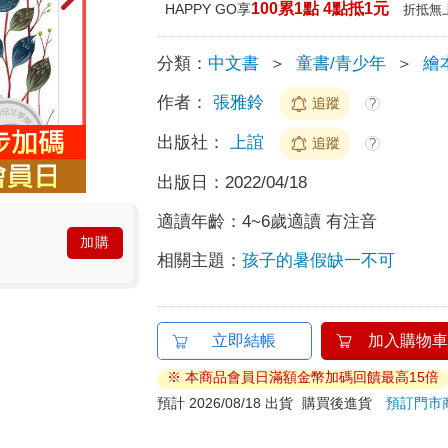
100累1點 4點抵1元
HAPPY GO享
折抵無
分類：
中文書
＞
童書/青少年
＞
繪
作者：
張雅鈴
追蹤
?
出版社：
上誼
追蹤
?
出版日：
2022/04/18
適讀年齡：
4~6歲適讀 有注音
加購
相關主題：
孩子的暑假缺一不可
立即結帳
加入購物車
※ 本商品會員日滿額金幣加碼回饋最高15倍
預計 2026/08/18 出貨
購買後進貨
預訂門市