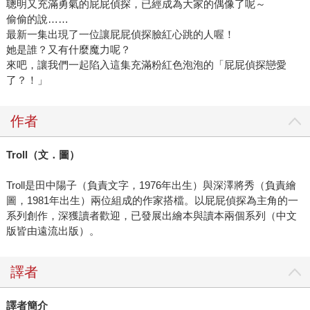
聰明又充滿勇氣的屁屁偵探，已經成為大家的偶像了呢～
偷偷的說……
最新一集出現了一位讓屁屁偵探臉紅心跳的人喔！
她是誰？又有什麼魔力呢？
來吧，讓我們一起陷入這集充滿粉紅色泡泡的「屁屁偵探戀愛
了？！」
作者
Troll（文．圖）
Troll是田中陽子（負責文字，1976年出生）與深澤將秀（負責繪
圖，1981年出生）兩位組成的作家搭檔。以屁屁偵探為主角的一
系列創作，深獲讀者歡迎，已發展出繪本與讀本兩個系列（中文
版皆由遠流出版）。
譯者
譯者簡介