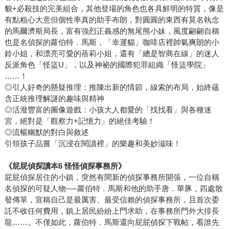
貌+必殺技的完美組合，其他登場的角色也各具鮮明的特質，像是
有點粗心大意但個性率真的助手布朗，對圓圓的東西有莫名執念
的馬爾濟斯局長，富有強烈正義感的無尾熊小妹，風度翩翩自稱
也是名偵探的蘿伯特．馬斯，「幸運貓」咖啡店裡帥氣爽朗的小
鈴小姐，和漂亮可愛的蓓莉小姐，還有「總是智商在線」的迷人
反派角色「怪盜U」，以及神祕的國際犯罪組織「怪盜學院」
……！
◎引人好奇的懸疑推理：推陳出新的情節，線索的布局，始終蘊
含正統推理解謎的趣味與精神
◎活潑豐富的圖像遊戲：小孩大人都愛的「找找看」與各種迷
宮，絕對是「觀察力+記憶力」的絕佳考驗！
◎流暢幽默的對白與敘述
引領孩子品嘗「沉浸在閱讀裡」的樂趣和美妙滋味！
《屁屁偵探讀本6 怪怪偵探事務所》
屁屁偵探居住的小鎮，突然有間新的偵探事務所開張，一位自稱
名偵探的可疑人物──蘿伯特．馬斯和他的助手唐．華豚，四處散
發傳單，宣稱自己是最厲害、最受信賴的偵探事務所，且首次委
託不收任何費用，鎮上居民紛紛上門求助，在事務所門外大排長
龍……。不僅如此，蘿伯特．馬斯還向屁屁偵探下戰帖，看誰先