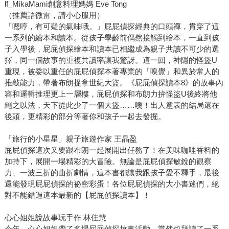
lf_MikaMami創意料理媽媽 Eve Tong
（推薦語微雷，請小心服用）
「嗯哼，有可疑的氣味哦。」屁屁偵探經典的口頭禪，貫穿了這
一系列的繪本和讀本。從孩子學齡前偶然接觸到繪本，一直到孩
子入學後，屁屁偵探繪本和讀本已相繼成為親子共讀不可少的選
擇，同一個故事的重複共讀率讓我驚訝。這一回，神隱的怪盜U
重現，被委以重任的屁屁偵探本著專業的「嗅覺」和異於常人的
推敲能力，帶著布朗捉拿世紀大盜。《屁屁偵探讀本8》的故事內
容和邏輯推理更上一層樓，屁屁偵探和布朗力拚怪盜U後終將他
繩之以法，天下從此少了一個大盜……噢！出人意表的結局還在
後頭，更精彩的部分等著你和孩子一起去發掘。
「旅行的小星星」親子旅遊作家 王晶盈
屁屁偵探這次又要跟布朗一起展開出任務了！在美味咖哩香料的
加持下，展開一場精彩的大冒險。無論是屁屁偵探敏銳的觀察
力、一波三折的曲折劇情，這本書都讓我跟孩子愛不釋手，最後
還能發現屁屁偵探的祕密彩蛋！各位屁屁偵探的大小書迷們，絕
對不能錯過這本最新的【屁屁偵探讀本】！
心心姐姐說故事玩手作 林佳慧
今年，心心姐姐帶了多場屁屁偵探故事活動，當然也拜讀了一系