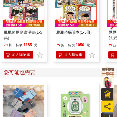
屁屁偵探動畫漫畫(1-5
屁屁偵探讀本(1-5冊)
屁屁
集)
偵探
1185
1050
79
折
特價
元
75
折
特價
元
79
折
加入購物車
加入購物車
您可能也需要
會
員