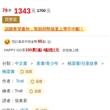
1343
79
折
元
1700
元
買整套
認購希望書包，幫助弱勢孩童上學不中斷！
65
預計最高可得金幣
點
?
100累1點 4點抵1元
HAPPY GO享
折抵無上限
分類：
中文書
＞
童書/青少年
＞
橋梁書/兒童故事
＞
橋梁書
追蹤
作者：
Troll
追蹤
繪者：
Troll
追蹤
譯者：
張東君