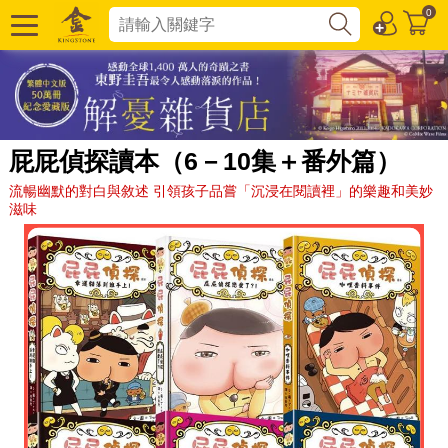
0
屁屁偵探讀本（6－10集＋番外篇）
流暢幽默的對白與敘述 引領孩子品嘗「沉浸在閱讀裡」的樂趣和美妙
滋味