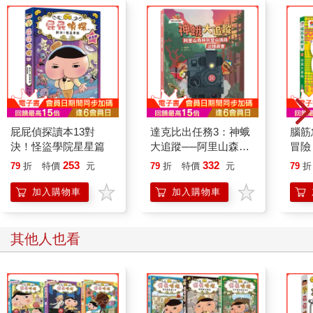
屁屁偵探讀本13對
達克比出任務3：神蛾
腦筋
決！怪盜學院星星篇
大追蹤──阿里山森林
冒險
與登山鐵路沿線調查
253
332
79
折
特價
元
79
折
特價
元
79
折
加入購物車
加入購物車
其他人也看