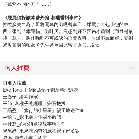
了截然不同的方向……）
《屁屁偵探讀本番外篇 咖哩香料事件》
帕歐多先生為了即將開幕的咖哩餐車店，採買了大包小包的東
西，來到「幸運貓」咖啡店。沒想到好不容易才買到（而且是最
後一瓶）、製作咖哩不可或缺的珍貴香料，居然不翼而飛，受到
過度驚嚇的帕歐多先生甚至因此昏了過去…&hel
名人推薦
◎名人推薦
Eve Tong_lf_MikaMami創意料理媽媽
王春子_繪本作家
王師_牽猴子總經理（安石把拔）
王晶盈_「旅行的小星星」親子旅遊作家
林怡辰_彰化縣原斗國小教師
林佳慧_心心姐姐說故事玩手作
果果媽_果果媽的奇幻旅程親子部落客
夏琳_南崁小書店店主