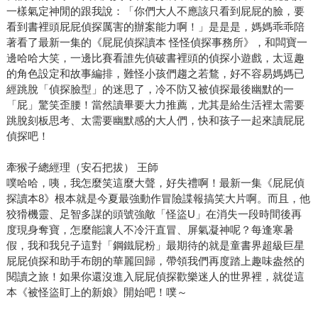
一樣氣定神閒的跟我說：「你們大人不應該只看到屁屁的臉，要
看到書裡頭屁屁偵探厲害的辦案能力啊！」是是是，媽媽乖乖陪
著看了最新一集的《屁屁偵探讀本 怪怪偵探事務所》，和闆寶一
邊哈哈大笑，一邊比賽看誰先偵破書裡頭的偵探小遊戲，太逗趣
的角色設定和故事編排，難怪小孩們趨之若鶩，好不容易媽媽已
經跳脫「偵探臉型」的迷思了，冷不防又被偵探最後幽默的一
「屁」驚笑歪腰！當然讀畢要大力推薦，尤其是給生活裡太需要
跳脫刻板思考、太需要幽默感的大人們，快和孩子一起來讀屁屁
偵探吧！
牽猴子總經理（安石把拔） 王師
噗哈哈，咦，我怎麼笑這麼大聲，好失禮啊！最新一集《屁屁偵
探讀本8》根本就是今夏最強動作冒險諜報搞笑大片啊。而且，他
狡猾機靈、足智多謀的頭號強敵「怪盜U」在消失一段時間後再
度現身奪寶，怎麼能讓人不冷汗直冒、屏氣凝神呢？每逢寒暑
假，我和我兒子這對「鋼鐵屁粉」最期待的就是童書界超級巨星
屁屁偵探和助手布朗的華麗回歸，帶領我們再度踏上趣味盎然的
閱讀之旅！如果你還沒進入屁屁偵探歡樂迷人的世界裡，就從這
本《被怪盜盯上的新娘》開始吧！噗～