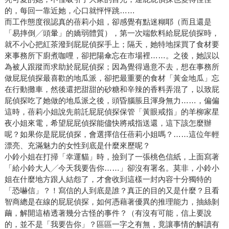
的，每回一靠近她，心口就怦怦跳……
而工作態度很認真的蓓莉小姐，卻感覺有點迷糊耶（而且還是
「易摔倒╱頭暈」的嬌弱體質），第一次端飲料給屁屁偵探時，
就不小心把紅茶潑到屁屁偵探手上；隔天，她特地採買了食材要
來事務所下廚煮咖哩，卻把陽傘忘在市場裡……。之後，她誤以
為被人跟蹤而求助於屁屁偵探；因為覺得過意不去，想在事務所
做屁屁偵探最喜歡的地瓜派，卻把最重要的食材「黃金地瓜」忘
在行動攤車，然後還把甜甜的砂糖和辛辣的香料弄混了，以致屁
屁偵探吃了她做的地瓜派之後，頭昏腦脹且渾身無力……，偏偏
這時，蓓莉小姐說先前託屁屁偵探保管「黃眼戒指」的羊柳家星
夜小姐來電，希望屁屁偵探能儘快將戒指送還，這下該怎麼辦
呢？如果你是屁屁偵探，會選擇信任蓓莉小姐嗎？……這位年輕
漂亮、充滿魅力的女性到底是什麼來歷呢？
小鈴小姐在打掃「幸運貓」時，撿到了一張桃色信紙，上面寫著
「給小鈴大人╱今天我要告你……」卻沒有署名。莫非，小鈴小
姐在什麼地方跟人結怨了，才會收到這樣一封內容十分獨特的
「恐嚇信」？！寫信的人到底是誰？真正的目的又是什麼？且看
智商總是在線的屁屁偵探，如何憑藉著優異的推理能力，抽絲剝
繭，解開這樁透著幾分古怪的事件？（有沒有可能，信上要說
的，並不是「我要告你」？區區一字之有無，竟讓事情的解讀有