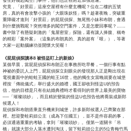
發生好幾起闖空門事件，他們也正在附近加強巡邏。
究竟，「好景莊」這座空屋裡有什麼玄機呢？位在二樓的五號
房，真的有會攻擊小孩的「大眼珠妖怪」嗎？趁著夜晚，突破重
重障礙才進到「好景莊」的屁屁偵探、無尾熊小妹和布朗，會遇
到什麼挑戰呢？突然增多的闖空門案件，又是怎麼回事呢？……
書中除了有懸疑刺激的「鬼屋密室」探險，還有讓人捧腹、稱奇
的精彩「案外案」（這集的布朗真的、真的超有「哏」），等著
大家一起動腦練功並開懷大笑喔！
《屁屁偵探讀本8 被怪盜盯上的新娘》
某個早晨，當屁屁偵探和布朗正在事務所吃早餐，一個行事有點
神祕的委託人上門，屁屁偵探立刻眼尖的發現那人正是剛出現在
電視畫面中的蛙蛙王國的蛙王16世，他的獨生女當晚就要在城堡
裡按「傳統儀式」舉行盛大的婚禮，國王卻收到怪盜U的預告
信，他的目標是只有在結婚典禮時才看得到的世界上最美的寶物
──「璀璨頭紗」，而且精於變裝的怪盜U也預告他將喬裝成新郎
候選人！
屁偵探和布朗搭乘直升機來到城堡，許多新郎候選人已齊聚在那
裡。想迎娶蛙莉妞公主（成為下任國王），並不是件容易的事，
必須通過重重的考驗，拿到「璀璨頭紗」。僅第一道關卡「吊
橋」就讓大部分人落水遭到淘汰，留下蛙莉妞公主的5位青梅竹馬