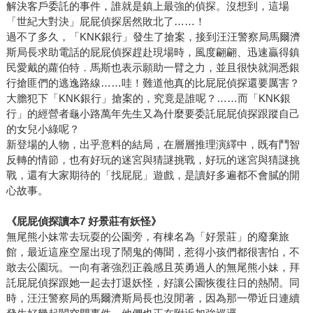
解決客戶委託的事件，誰就是鎮上最強的偵探。沒想到，這場
「世紀大對決」屁屁偵探居然敗北了……！
過不了多久，「KNK銀行」發生了搶案，接到汪汪警察局馬爾濟
斯局長求助電話的屁屁偵探趕赴現場時，風度翩翩、迅速贏得鎮
民愛戴的蘿伯特．馬斯也表示願助一臂之力，並且很快就洞悉銀
行搶匪們的逃逸路線……哇！難道他真的比屁屁偵探還要厲害？
大膽犯下「KNK銀行」搶案的，究竟是誰呢？……而「KNK銀
行」的經營者龜小路萬年先生又為什麼要委託屁屁偵探跟蹤自己
的女兒小綠呢？
新登場的人物，出乎意料的結局，在層層推理演繹中，既有鬥智
反轉的情節，也有好玩的迷宮與猜謎挑戰，好玩的迷宮與猜謎挑
戰，還有大家期待的「找屁屁」遊戲，是讀好多遍都不會膩的開
心故事。
《屁屁偵探讀本7 好景莊有妖怪》
無尾熊小妹常去玩耍的公園旁，有棟名為「好景莊」的廢棄旅
館，最近這座空屋出現了鬧鬼的傳聞，惹得小孩們都很害怕，不
敢去公園玩。一向有著強烈正義感且英勇過人的無尾熊小妹，拜
託屁屁偵探跟她一起去打退妖怪，好讓公園恢復往日的熱鬧。同
時，汪汪警察局的馬爾濟斯局長也沒閒著，因為那一帶近日連續