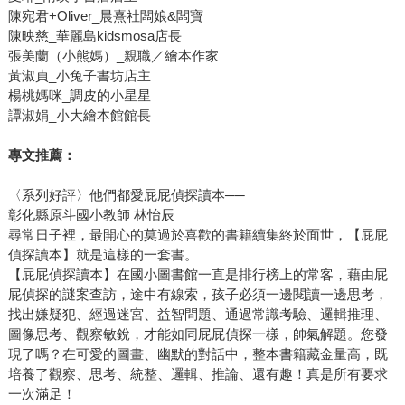
陳宛君+Oliver_晨熹社闆娘&闆寶
陳映慈_華麗島kidsmosa店長
張美蘭（小熊媽）_親職／繪本作家
黃淑貞_小兔子書坊店主
楊桃媽咪_調皮的小星星
譚淑娟_小大繪本館館長
專文推薦：
〈系列好評〉他們都愛屁屁偵探讀本──
彰化縣原斗國小教師 林怡辰
尋常日子裡，最開心的莫過於喜歡的書籍續集終於面世，【屁屁
偵探讀本】就是這樣的一套書。
【屁屁偵探讀本】在國小圖書館一直是排行榜上的常客，藉由屁
屁偵探的謎案查訪，途中有線索，孩子必須一邊閱讀一邊思考，
找出嫌疑犯、經過迷宮、益智問題、通過常識考驗、邏輯推理、
圖像思考、觀察敏銳，才能如同屁屁偵探一樣，帥氣解題。您發
現了嗎？在可愛的圖畫、幽默的對話中，整本書籍藏金量高，既
培養了觀察、思考、統整、邏輯、推論、還有趣！真是所有要求
一次滿足！