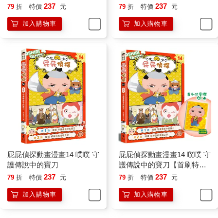
237
237
79
折
特價
元
79
折
特價
元
加入購物車
加入購物車
屁屁偵探動畫漫畫14 噗噗 守
屁屁偵探動畫漫畫14 噗噗 守
護傳說中的寶刀
護傳說中的寶刀【首刷特贈
屁屁偵探主君造型閃卡】
237
237
79
折
特價
元
79
折
特價
元
加入購物車
加入購物車