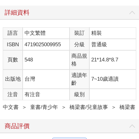
詳細資料
語言
中文繁體
裝訂
精裝
ISBN
4719025009955
分級
普通級
商品規
頁數
548
21*14.8*8.7
格
適讀年
出版地
台灣
7~10歲適讀
齡
注音
有注音
級別
中文書
＞
童書/青少年
＞
橋梁書/兒童故事
＞
橋梁書
商品評價