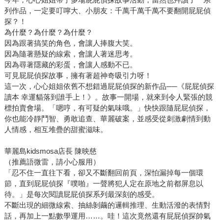
列作品，一定要叮嚀大、小朋友：千萬千萬千萬不要翻開屁屁偵
探？！
為什麼？為什麼？為什麼？
因為跟著搞笑的角色，會讓人捧腹大笑。
因為隨著懸疑的線索，會讓人著迷思考。
因為尋著隱藏的彩蛋，會讓人感動不已。
可見屁屁偵探故事，擁有著超神奇吸引力呀！
這一次，心心姐姐依舊不想錯過屁屁偵探的新作品──《屁屁偵探
讀本 幸運貓落到誰手上！》。故事一開場，就來到令人緊張的競
標拍賣會場。「嗯哼，有可疑的氣味哦。」快快跟隨屁屁偵探，
你也能冷靜鬥智、勇敢追查、華麗破案，並感受從刺激劇情到動
人情感，相互堆疊的甜蜜滋味。
華麗島kidsmosa店長 陳映慈
（推薦語微雷，請小心服用）
「忍不住一直往下看，卻又不斷翻回前頁，深怕漏掉每一個環
節，直到屁屁偵探『噗啪』一聲將犯人定在原地之前都屏息以
待。」是每次閱讀屁屁偵探系列最深刻的感受。
不斷出現的細微線索、抽絲剝繭的邏輯推理、生動活潑的表情對
話，再加上一點數學運用……。哇！這次竟然還有屁屁偵探帥氣