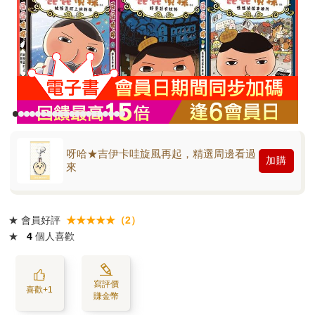
呀哈★吉伊卡哇旋風再起，精選周邊看過
加購
來
★
會員好評
★★★★★（2）
★
4
個人喜歡
寫評價
喜歡+1
賺金幣