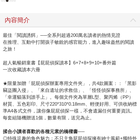
內容簡介
最佳「閱讀誘餌」──全系列超過200萬名讀者的熱情見證
在推理、互動中打開孩子敏銳的感官能力，進入趣味盎然的閱讀
之旅！
超人氣暢銷童書【屁屁偵探讀本】6+7+8+9+10+番外篇
一次收藏讀本六冊
★限量加贈「屁屁偵探辦案專用文件夾」，共4款圖案：：「黑影
竊盜團入侵」、「來自遺址的求救信」、「怪怪偵探事務所」、
「幸運貓落到誰手上」。每個文件夾為單層L型、聚丙烯（PP）
材質、五色彩印、尺寸220*310*0.18mm、輕便好用、可供收納標
準A4各式文件，讓你像屁屁偵探一樣，不會遺漏任何重要資訊。
每套組隨機贈送1個，數量有限，送完為止。
揉合小讀者喜歡的各種元素的橋樑書──
◎特殊逗趣的角色魅力：不只主角屁屁偵探擁有紳士風範+獨特外