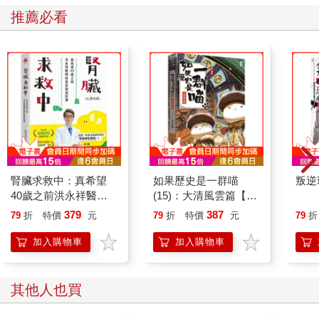
推薦必看
腎臟求救中：真希望
如果歷史是一群喵
叛逆
40歲之前洪永祥醫師
(15)：大清風雲篇【萌
就告訴我這些事
貓漫畫學歷史】
379
387
79
折
特價
元
79
折
特價
元
79
折
加入購物車
加入購物車
其他人也買