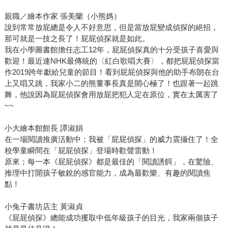
親職／繪本作家 張美蘭（小熊媽）
說到常常放屁總是令人不好意思，但是當放屁變成偵探的絕招，
那可就是一技之長了！屁屁偵探就是如此。
我在小學圖書館擔任志工12年，屁屁偵探真的十分受孩子喜愛與
歡迎！最近連NHK最傳統的〈紅白歌唱大賽〉，都把屁屁偵探當
作2019跨年獻給兒童的節目！看到屁屁偵探與他的助手布朗在台
上又唱又跳，我家小二的熊董事長真是開心極了！也跟著一起跳
舞，他說因為屁屁偵探會用放屁把犯人定在原位，實在太厲害了
~~
小大繪本館館長 譚淑娟
在一場閱讀推廣活動中；我被「屁屁偵探」的威力震攝住了！全
校學童瞬間在「屁屁偵探」登場時歡聲雷動！
原來；每一本《屁屁偵探》都是最佳的「閱讀誘餌」，在驚險、
推理中打開孩子敏銳的感官能力，成為最歡樂、有趣的閱讀焦
點！
小兔子書坊店主 黃淑貞
《屁屁偵探》總能成功攫取中低年級孩子的目光，我家兩個孩子