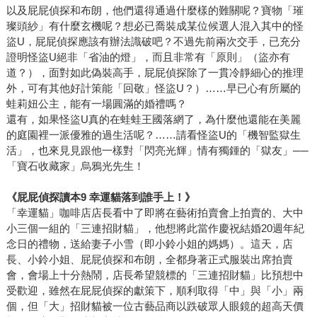
以及屁屁偵探和布朗，他們還得通過什麼樣的難關呢？寶物「璀
璨頭紗」有什麼玄機呢？想必已喬裝成某位候選人混入其中的怪
盜U，屁屁偵探應該有辦法識破吧？不過先前兩次交手，已充分
證明怪盜U絕非「省油的燈」，而且非常有「原則」（盜亦有
道？），面對如此偽裝高手，屁屁偵探除了一貫冷靜細心的推理
外，可有其他好計策能「回敬」怪盜U？）……早已心有所屬的
蛙莉妞公主，能有一場圓滿的婚禮嗎？
還有，如果怪盜U真的在蛙蛙王國落網了，為什麼他還能在美麗
的庭園裡一派優雅的過生活呢？……請看怪盜U的「機智監獄生
活」，也來見見跟他一樣對「閃亮光輝」情有獨鍾的「獄友」──
「寶石收藏家」烏鴉光先生！
《屁屁偵探讀本9 幸運貓落到誰手上！》
「幸運貓」咖啡店店長看中了即將在藝術拍賣會上拍賣的、大中
小三個一組的「三連招財貓」，他想將此當作慶祝結婚20週年紀
念日的禮物，送給妻子小雪（即小鈴小姐的媽媽）。這天，店
長、小鈴小姐、屁屁偵探和布朗，全都身著正式服裝出席拍賣
會，會場上十分熱鬧，店長希望競標的「三連招財貓」比預想中
受歡迎，雖然在屁屁偵探的獻策下，順利取得「中」與「小」兩
個，但「大」招財貓被一位古藝品商以跌破眾人眼鏡的超高天價