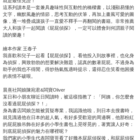
就是最佳見證！
這系列讀本是一套兼具趣味性與互動性的橋樑書，以淺顯易懂的
文字，幽默風趣的情節，思考互動的伏筆，再加上畫風可愛的圖
像，逐一堆疊成讓孩子一直愛不釋手一再翻閱的書籍。非常推薦
大人和孩子一起閱讀《屁屁偵探》，一定可以體會到何謂親子閱
讀的樂趣！
繪本作家 王春子
我喜歡和兒子一起看【屁屁偵探】。看他投入到故事裡，也化身
為偵探，興致勃勃的想要解決難題，認真的數著屁屁。不過身為
助手的我也不得閒，得炒熱氣氛適時提示，還得忍住笑看他困擾
的表情不破哏。
晨熹社闆娘陳宛君&闆寶Oliver
某日和小朋友聊近日閱讀時，被這樣指教了：「阿姨，你怎麼會
沒看過屁屁偵探？！」
身為書店闆娘怎能被質疑專業，我認識他啦，到日本去搜書時，
就見識過他在日本的超人氣，有好多受歡迎的周邊啊，他那粉紅
的屁屁臉吊飾在好多的小學生書包上晃呀晃的，著實讓人好奇：
到底屁屁偵探的魅力在哪裡呢？
我們家的小學生代表闆寶哥看了好幾本屁屁偵探後，和屁屁偵探