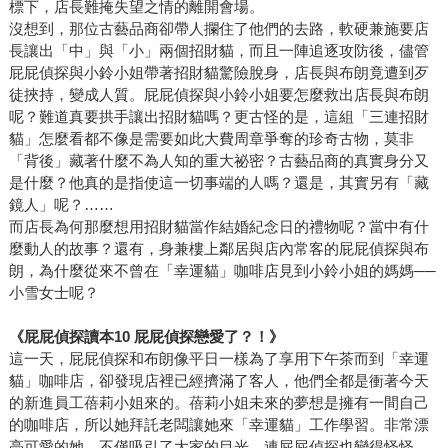
標下，店長難掩失望之情的離開會場。
沒想到，那位古藝品商卻帶人攔住了他們的去路，軟硬兼施要店
長讓出「中」與「小」兩個招財貓，而且一陣追逐攻防後，儘管
屁屁偵探與小鈴小姐帶著招財貓驚險脫身，店長與布朗竟遭到歹
徒挾持，變成人質。屁屁偵探與小鈴小姐要怎麼救出店長與布朗
呢？難道真要拱手讓出招財貓嗎？更古怪的是，這組「三連招財
貓」怎麼看都不像是需要如此大費周章爭奪的珍奇古物，莫非
「背後」藏著什麼不為人知的重大祕密？古藝品商的真實身分又
是什麼？他真的是指使這一切事端的人嗎？還是，其實另有「藏
鏡人」呢？……
而店長為何那麼想用招財貓當作結婚紀念日的禮物呢？當中有什
麼動人的故事？還有，身兼樓上鄰居與店內常客的屁屁偵探與布
朗，為什麼從來不曾在「幸運貓」咖啡店見到小鈴小姐的媽媽──
小雪女士呢？
《屁屁偵探讀本10 屁屁偵探戀愛了？！》
這一天，屁屁偵探和布朗像平日一樣為了享用下午茶而到「幸運
貓」咖啡店，卻發現店裡已經擠滿了客人，他們全都是衝著今天
的新進員工蓓莉小姐來的。蓓莉小姐未來的夢想是擁有一間自己
的咖啡店，所以她拜託老闆讓她來「幸運貓」工作學習。非常漂
亮可愛的她，不僅吸引了大家的目光，連屁屁偵探也變得怪怪