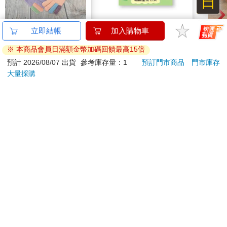
日
比得兔跳色兒童刺繡手
哩哩扣扣磁鐵壓克力夾
比得
立即結帳
加入購物車
套-15cm-GL5633-2雙
(啤酒)
刺繡手
※ 本商品會員日滿額金幣加碼回饋最高15倍
入
GL5
488
75
81
折
特價
元
88
折
特價
元
81
折
預計 2026/08/07 出貨
參考庫存量：1
預訂門市商品
門市庫存
大量採購
加入購物車
加入購物車
您可能會喜歡
寶島少年2026第36+37
「KinKi Kids Concert
幻獸