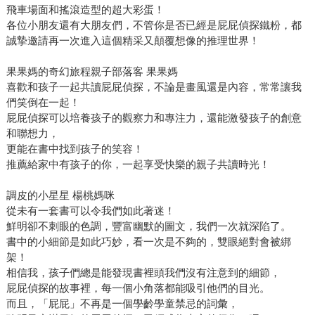
飛車場面和搖滾造型的超大彩蛋！
各位小朋友還有大朋友們，不管你是否已經是屁屁偵探鐵粉，都
誠摯邀請再一次進入這個精采又顛覆想像的推理世界！
果果媽的奇幻旅程親子部落客 果果媽
喜歡和孩子一起共讀屁屁偵探，不論是畫風還是內容，常常讓我
們笑倒在一起！
屁屁偵探可以培養孩子的觀察力和專注力，還能激發孩子的創意
和聯想力，
更能在書中找到孩子的笑容！
推薦給家中有孩子的你，一起享受快樂的親子共讀時光！
調皮的小星星 楊桃媽咪
從未有一套書可以令我們如此著迷！
鮮明卻不刺眼的色調，豐富幽默的圖文，我們一次就深陷了。
書中的小細節是如此巧妙，看一次是不夠的，雙眼絕對會被綁
架！
相信我，孩子們總是能發現書裡頭我們沒有注意到的細節，
屁屁偵探的故事裡，每一個小角落都能吸引他們的目光。
而且，「屁屁」不再是一個學齡學童禁忌的詞彙，