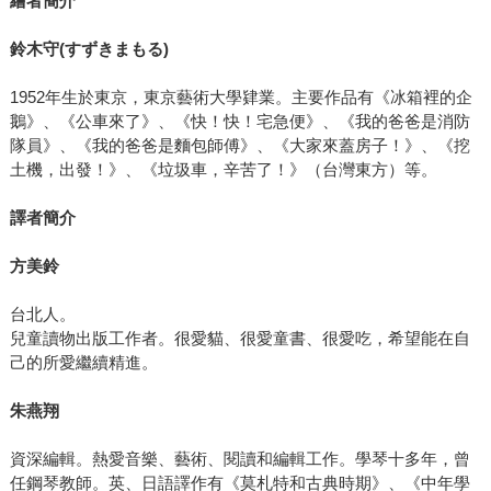
繪者簡介
鈴木守
(
すずきまもる
)
1952年生於東京，東京藝術大學肄業。主要作品有《冰箱裡的企
鵝》、《公車來了》、《快！快！宅急便》、《我的爸爸是消防
隊員》、《我的爸爸是麵包師傅》、《大家來蓋房子！》、《挖
土機，出發！》、《垃圾車，辛苦了！》（台灣東方）等。
譯者簡介
方美鈴
台北人。
兒童讀物出版工作者。很愛貓、很愛童書、很愛吃，希望能在自
己的所愛繼續精進。
朱燕翔
資深編輯。熱愛音樂、藝術、閱讀和編輯工作。學琴十多年，曾
任鋼琴教師。英、日語譯作有《莫札特和古典時期》、《中年學