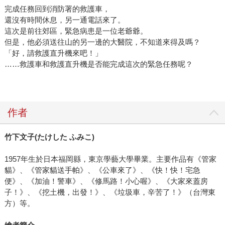
完成任務回到消防署的救護車，
還沒有時間休息，另一通電話來了。
這次是前往郊區，緊急病患是一位老爺爺。
但是，他必須送往山的另一邊的大醫院，不知道來得及嗎？
「好，請救護直升機來吧！」
……救護車和救護直升機是否能完成這次的緊急任務呢？
作者
竹下文子
(
たけした
ふみこ
)
1957年生於日本福岡縣，東京學藝大學畢業。主要作品有《管家
貓》、《管家貓送手帕》、《公車來了》、《快！快！宅急
便》、《加油！警車》、《修馬路！小心喔》、《大家來蓋房
子！》、《挖土機，出發！》、《垃圾車，辛苦了！》（台灣東
方）等。