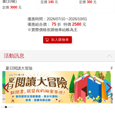
書(10冊)
定價
140
元
定價
300
元
定價
3000
元
優惠時間：2026/07/10 ~2026/10/01
優惠組合價：
75
折
特價
2580
元
※實際價格依購物車結帳為主
加入購物車
活動訊息
夏日閱讀大冒險
P