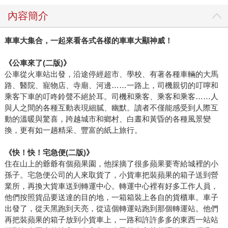
內容簡介
車車大集合，一起來看各式各樣的車車大顯神威！
《公車來了(二版)》
公車從火車站出發，沿途停經超市、學校、有著各種車輛的大馬
路、醫院、寵物店、寺廟、河邊……一路上，司機親切的叮嚀和
乘客下車的叮咚鈴聲不絕於耳。司機和乘客、乘客和乘客……人
與人之間的各種互動表現細膩、幽默。讀者不僅能感受到人際互
動的溫暖與驚喜，跨越城市和鄉村、白晝和黃昏的各種風景變
換，更有如一趟精采、豐富的紙上旅行。
《快！快！宅急便(二版)》
住在山上的爺爺有個蘋果園，他採摘了很多蘋果要寄給城裡的小
孫子。宅急便公司的人來取貨了，小貨車把裝蘋果的箱子送到營
業所，再換大貨車送到轉運中心。轉運中心裡有好多工作人員，
他們按照貨品要送達的目的地，一箱箱裝上各自的貨櫃車。車子
出發了，從天黑跑到天亮，從這個轉運站跑到那個轉運站。他們
再把裝蘋果的箱子放到小貨車上，一路和許許多多的東西一站站