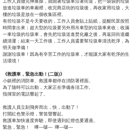
工作人員做完伸展操，就開著垃圾車沿著街道，把一袋袋的垃圾
放進垃圾車的車廂裡，收完商店街的垃圾後，再收家用垃圾，大
樓的垃圾是放在一個收集區裡。
有些垃圾不是今天要收的，工作人員會貼上貼紙，提醒民眾按照
時間拿出來；超大型的垃圾要另外用吊車型的垃圾車來收；收滿
一車垃圾的垃圾車，會先把垃圾送進焚化廠之後，再返回街道繼
續清運；結束一天工作後，工作人員還要幫垃圾車清洗乾淨，為
明天做準備！
謝謝垃圾車！因為有辛苦工作的垃圾車，才能讓大家有乾淨的生
活環境！
《救護車，緊急出動！(二版)》
小鎮裡的消防車、救護車都停在消防署裡面。
為了隨時可以出動，大家正在準備各項工作。
指揮室的電話響起了。
救護人員立刻飛奔而出，快，出動了！
打開紅色警示燈，警笛聲響起。
救護車加快速度奔馳，即使遇到紅燈也要通過。
緊急，緊急！ 嗶―啵― 嗶―啵―