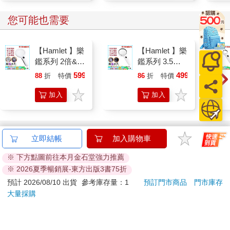
您可能也需要
【Hamlet 】樂
【Hamlet 】樂
鑑系列 2倍&4
鑑系列 3.5倍
倍/4D/86mm
&6
599
499
88
折
特價
元
86
折
特價
元
環形光&UV照
倍/10D/70mm
明閱讀用手持
雙白光&UV照
加入
加入
放大鏡
明閱讀用放大
購物
購物
【N429】
鏡【N428】
車
車
訂購/退換貨須知
立即結帳
加入購物車
※ 下方點圖前往本月金石堂強力推薦
加入金石堂 LINE 官方帳號『完成綁定』，隨時掌握出貨動
※ 2026夏季暢銷展-東方出版3書75折
態：
預計 2026/08/10 出貨
參考庫存量：1
預訂門市商品
門市庫存
大量採購