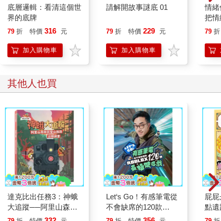
底層邏輯：看清這個世
請解開故事謎底 01
情緒
界的底牌
把情
誰都
316
229
79
折
特價
元
79
折
特價
元
79
折
加入購物車
加入購物車
其他人也買
達克比出任務3：神蛾
Let‘s Go！有感筆電從
屁屁
大追蹤──阿里山森林
不會缺席的120款
點遺
與登山鐵路沿線調查
Roblox最極限遊戲
332
356
79
折
特價
元
79
折
特價
元
79
折