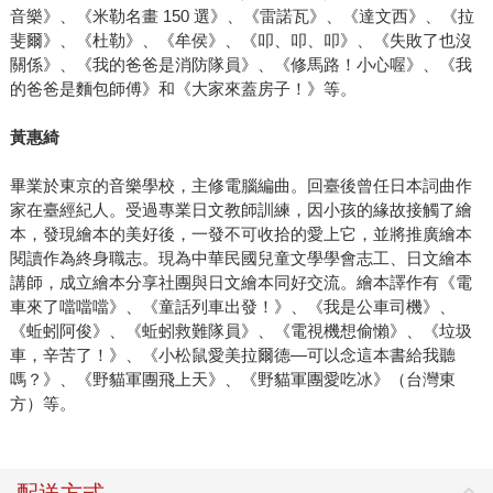
音樂》、《米勒名畫 150 選》、《雷諾瓦》、《達文西》、《拉
斐爾》、《杜勒》、《牟侯》、《叩、叩、叩》、《失敗了也沒
關係》、《我的爸爸是消防隊員》、《修馬路！小心喔》、《我
的爸爸是麵包師傅》和《大家來蓋房子！》等。
黃惠綺
畢業於東京的音樂學校，主修電腦編曲。回臺後曾任日本詞曲作
家在臺經紀人。受過專業日文教師訓練，因小孩的緣故接觸了繪
本，發現繪本的美好後，一發不可收拾的愛上它，並將推廣繪本
閱讀作為終身職志。現為中華民國兒童文學學會志工、日文繪本
講師，成立繪本分享社團與日文繪本同好交流。繪本譯作有《電
車來了噹噹噹》、《童話列車出發！》、《我是公車司機》、
《蚯蚓阿俊》、《蚯蚓救難隊員》、《電視機想偷懶》、《垃圾
車，辛苦了！》、《小松鼠愛美拉爾德―可以念這本書給我聽
嗎？》、《野貓軍團飛上天》、《野貓軍團愛吃冰》（台灣東
方）等。
配送方式