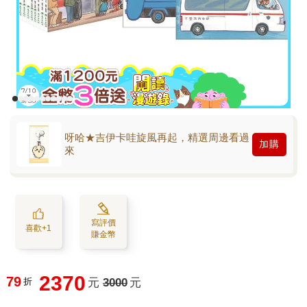
呀哈★吉伊卡哇旋風再起，精選周邊看過
加購
來
寫評價
喜歡+1
賺金幣
2370
79
折
元
3000
元