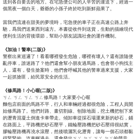
送到各自要去的地方。在宅急便公司的人辛苦的運送下，經過一
個黑夜一個白天，爺爺的小孫子終於吃到新鮮蘋果了。
當我們流連在甜美的夢境時，宅急便的車子正在高速公路上奔
馳，爲我們送東西到遠方。本書從收件到送貨，生動的描繪現代
便利生活的背後環節，幫助小朋友認識社會的運作機制。
《加油！警車(二版)》
警察出來巡邏了！看看哪裡發生危險，哪裡有壞人？還有誰隨便
亂停車，誰迷路了？他們還會幫小朋友過馬路，也會替小狗找主
人，還有，發生搶案時，他們會呼喊其他的警車過來支援，大家
一起抓搶匪，給民眾安全的生活。
《修馬路！小心喔(二版)》
ㄎㄥ ㄎㄥ ㄎㄥ ㄎㄥ修馬路！大家要小心喔
麵包店前面的馬路不平，行人和車輛經過都很危險，工程人員開
始修馬路了。他們封路、畫切割線、刨除地面，挖土機把刨下來
的瀝青混凝土倒進卡車帶走。傾卸車從採石場運來新的砂石，鋪
在路面上，平路機把砂石壓平，鐵輪壓路機把砂石壓得很結實，
膠輪壓路機再澆水滾壓，然後噴灑乳化瀝青，讓每一個石頭都黏
得緊緊的。汽車輾過去，還會發出ㄎㄚ ㄉㄚ ㄎㄚ ㄉㄚ的聲音。