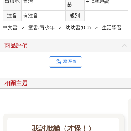
出版地
台灣
4~6歲適讀
齡
注音
有注音
級別
中文書
＞
童書/青少年
＞
幼幼書(0-6)
＞
生活學習
商品評價
寫評價
相關主題
我討厭貓（才怪！）