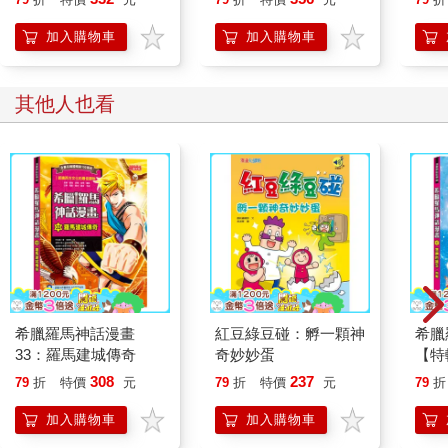
加入購物車
加入購物車
其他人也看
希臘羅馬神話漫畫
紅豆綠豆碰：孵一顆神
希臘
33：羅馬建城傳奇
奇妙妙蛋
【特
308
237
79
折
特價
元
79
折
特價
元
79
折
加入購物車
加入購物車