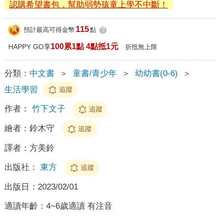
認購希望書包，幫助弱勢孩童上學不中斷！
115
預計最高可得金幣
點
?
100累1點 4點抵1元
HAPPY GO享
折抵無上限
分類：
中文書
＞
童書/青少年
＞
幼幼書(0-6)
＞
生活學習
追蹤
作者：
竹下文子
追蹤
繪者：
鈴木守
追蹤
譯者：
方美鈴
出版社：
東方
追蹤
出版日：
2023/02/01
適讀年齡：
4~6歲適讀 有注音