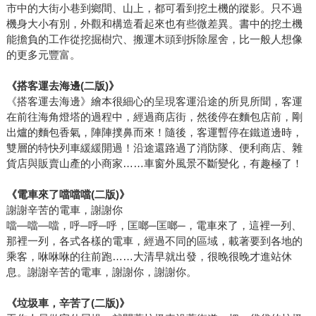
市中的大街小巷到鄉間、山上，都可看到挖土機的蹤影。只不過
機身大小有別，外觀和構造看起來也有些微差異。書中的挖土機
能擔負的工作從挖掘樹穴、搬運木頭到拆除屋舍，比一般人想像
的更多元豐富。
《搭客運去海邊(二版)》
《搭客運去海邊》繪本很細心的呈現客運沿途的所見所聞，客運
在前往海角燈塔的過程中，經過商店街，然後停在麵包店前，剛
出爐的麵包香氣，陣陣撲鼻而來！隨後，客運暫停在鐵道邊時，
雙層的特快列車緩緩開過！沿途還路過了消防隊、便利商店、雜
貨店與販賣山產的小商家……車窗外風景不斷變化，有趣極了！
《電車來了噹噹噹(二版)》
謝謝辛苦的電車，謝謝你
噹—噹—噹，呼─呼─呼，匡啷─匡啷─，電車來了，這裡一列、
那裡一列，各式各樣的電車，經過不同的區域，載著要到各地的
乘客，咻咻咻的往前跑……大清早就出發，很晚很晚才進站休
息。謝謝辛苦的電車，謝謝你，謝謝你。
《垃圾車，辛苦了(二版)》