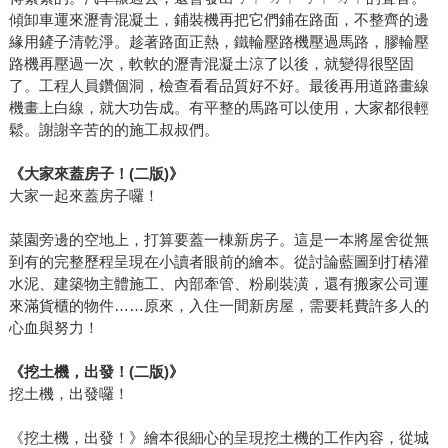
傾卸車運來瀝青混凝土，鋪裝機再把它們鋪在路面，不整齊的邊
緣用鏟子清乾淨。趁著路面正熱，鐵輪壓路機壓過馬路，膠輪壓
路機再壓過一次，軟軟的瀝青混凝土涼了以後，就變得很堅固
了。工程人員鑽個洞，檢查看看品質好不好。最後再用道路畫線
機畫上白線，就大功告成。有平整的馬路可以使用，大家都很輕
鬆。謝謝辛苦的的施工叔叔們。
《大家來蓋房子！(二版)》
大家一起來蓋房子囉！
菜園旁邊的空地上，打算要蓋一棟新房子。這是一本將屋舍從無
到有的完整歷程呈現在小讀者眼前的繪本。從討論藍圖到打樁灌
水泥、建築物主體施工、內部牽管、粉刷裝潢，還有搬家公司運
來滿貨櫃的物件……原來，入住一間新房屋，需要耗費許多人的
心血與努力！
《挖土機，出發！(二版)》
挖土機，出發囉！
《挖土機，出發！》繪本很細心的呈現挖土機的工作內容，從城