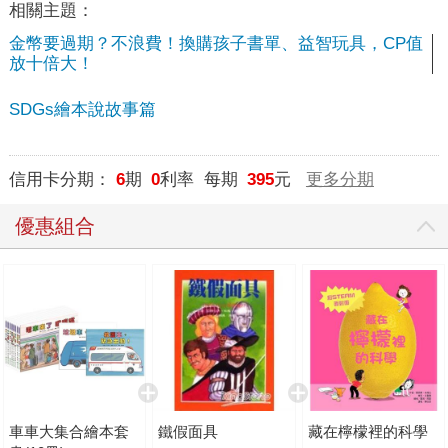
相關主題：
金幣要過期？不浪費！換購孩子書單、益智玩具，CP值
放十倍大！
SDGs繪本說故事篇
信用卡分期：
6
期
0
利率 每期
395
元
更多分期
優惠組合
車車大集合繪本套
鐵假面具
藏在檸檬裡的科學