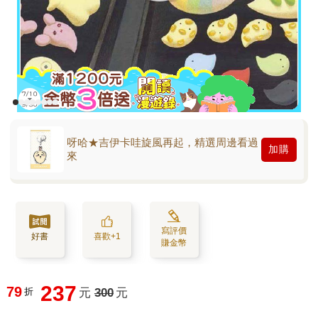
呀哈★吉伊卡哇旋風再起，精選周邊看過
加購
來
寫評價
好書
喜歡+1
賺金幣
237
79
折
元
300
元