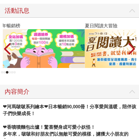
活動訊息
夏日閱讀大冒險
P
內容簡介
❤
河馬啵啵系列繪本
❤
日本暢銷90,000冊！分享愛與溫暖，陪伴孩
子們快樂成長！
❤
香噴噴麵包出爐！驚喜變身成可愛小妖怪！
多年來，啵啵和好朋友們以無敵可愛的模樣，擄獲大小朋友的