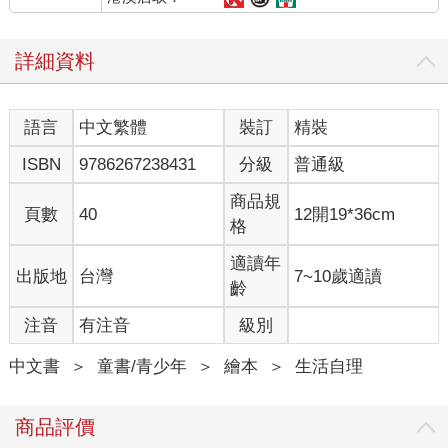
詳細資料
語言
中文繁體
裝訂
精裝
ISBN
9786267238431
分級
普通級
商品規
頁數
40
12開19*36cm
格
適讀年
出版地
台灣
7~10歲適讀
齡
注音
有注音
級別
中文書
＞
童書/青少年
＞
繪本
＞
生活自理
商品評價