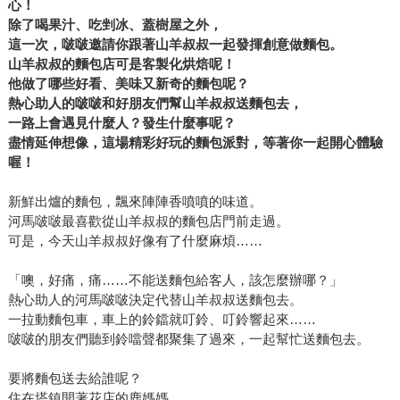
心！
除了喝果汁、吃剉冰、蓋樹屋之外，
這一次，啵啵邀請你跟著山羊叔叔一起發揮創意做麵包。
山羊叔叔的麵包店可是客製化烘焙呢！
他做了哪些好看、美味又新奇的麵包呢？
熱心助人的啵啵和好朋友們幫山羊叔叔送麵包去，
一路上會遇見什麼人？發生什麼事呢？
盡情延伸想像，這場精彩好玩的麵包派對，等著你一起開心體驗
喔！
新鮮出爐的麵包，飄來陣陣香噴噴的味道。
河馬啵啵最喜歡從山羊叔叔的麵包店門前走過。
可是，今天山羊叔叔好像有了什麼麻煩……
「噢，好痛，痛……不能送麵包給客人，該怎麼辦哪？」
熱心助人的河馬啵啵決定代替山羊叔叔送麵包去。
一拉動麵包車，車上的鈴鐺就叮鈴、叮鈴響起來……
啵啵的朋友們聽到鈴噹聲都聚集了過來，一起幫忙送麵包去。
要將麵包送去給誰呢？
住在塔鎮開著花店的鹿媽媽