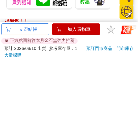
提醒您！！
金石堂及銀行均不會請您操作ATM! 如接獲電話要求您前往
立即結帳
加入購物車
ATM提款機，請不要聽從指示，以免受騙上當！
※ 下方點圖前往本月金石堂強力推薦
退換貨須知：
預計 2026/08/10 出貨
參考庫存量：1
預訂門市商品
門市庫存
大量採購
**提醒您，鑑賞期不等於試用期，退回商品須為全新狀態**
依據「消費者保護法」第19條及行政院消費者保護處公告之
「通訊交易解除權合理例外情事適用準則」，以下商品購買
後，除商品本身有瑕疵外，將不提供7天的猶豫期：
易於腐敗、保存期限較短或解約時即將逾期。（如：生
鮮食品）
依消費者要求所為之客製化給付。（客製化商品）
報紙、期刊或雜誌。（含MOOK、外文雜誌）
經消費者拆封之影音商品或電腦軟體。
非以有形媒介提供之數位內容或一經提供即為完成之線
上服務，經消費者事先同意始提供。（如：電子書、電
子雜誌、下載版軟體、虛擬商品…等）