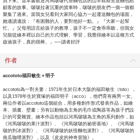
買下來。這本書敘述河馬啵啵代替麵包店的山羊叔叔去送麵包給
顧客的故事。啵啵拉著沉重的貨車時，啵啵的朋友們一個一個都
聚集了過來。當我女兒看到大家同心協力一起運送麵包的場面，
她邊讀邊說：『有困難的人，要對他好一點。』『大家一起幫
忙。』父母用語言給孩子的教導，孩子不一定會乖乖聽，但我女
兒能從繪本裡以自己的方式理解、學習，我覺得繪本以這種方式
啟迪孩子，真的很棒。」──讀者好評
作者
accototo
福田敏生＋明子
accototo為一對夫妻：1971年生於日本大阪的福田敏生（toto），
以及1978年生於寶塚的福田明子（acco），他們育有兩男一女。
兩位作者以accototo這個組合，用多種創作形式發表作品，如繪
本、插畫、壁畫；另有以動物為主角的毛巾或陶器等為孩子們設
計的可愛雜貨。繪本作品包括以河馬啵啵為主角的系列創作，如
《河馬啵啵的果汁派對》、《河馬啵啵的祕密基地》、《河馬啵
啵的剉冰派對》、《河馬啵啵的妖怪麵包派對》、《河馬啵啵的
南瓜咖哩派對》，以及《皮皮的神奇冒險》。