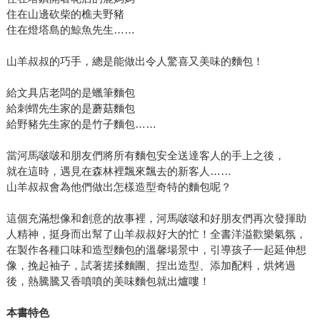
住在山邊砍柴的樵夫野豬
住在燈塔島的鯨魚先生……
山羊叔叔的巧手，總是能做出令人驚喜又美味的麵包！
給文具店老闆的是蠟筆麵包
給刺蝟先生家的是蘑菇麵包
給野豬先生家的是竹子麵包……
當河馬啵啵和朋友們將所有麵包安全送達客人的手上之後，
就在這時，遇見在森林裡飄來飄去的新客人……
山羊叔叔會為他們做出怎樣造型奇特的麵包呢？
這個充滿想像和創意的故事裡，河馬啵啵和好朋友們再次發揮助
人精神，挺身而出幫了山羊叔叔好大的忙！全書洋溢歡樂氣氛，
在製作各種口味和造型麵包的溫馨場景中，引導孩子一起延伸想
像，挽起袖子，試著搓揉麵團、捏出造型、添加配料，烘烤過
後，熱騰騰又香噴噴的美味麵包就出爐嘍！
本書特色