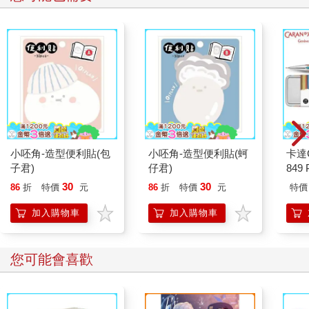
小呸角-造型便利貼(包
小呸角-造型便利貼(蚵
卡達C
子君)
仔君)
849 
筆 E
30
30
86
折
特價
元
86
折
特價
元
特價
加入購物車
加入購物車
您可能會喜歡