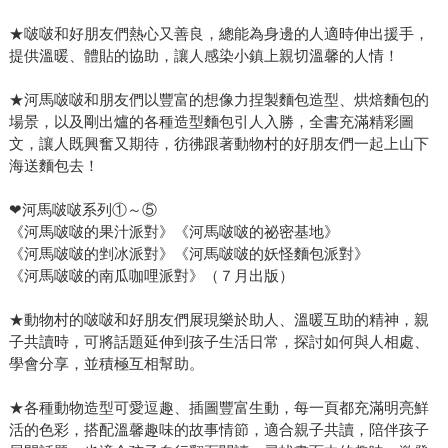
★啵啵和好朋友們熱心又善良，總能為身邊的人適時伸出援手，
提供溫暖、體貼的協助，讓人感染小鎮上親切溫馨的人情！
★河馬啵啵和朋友們以豐富的想像力捏製麵包造型、烘焙麵包的
場景，以及剛出爐的各種造型麵包引人入勝，全書充滿精彩圖
文，讓人既興奮又期待，彷彿跟著動物村的好朋友們一起上山下
海送麵包去！
❤河馬啵啵系列①～⑤
《河馬啵啵的果汁派對》《河馬啵啵的祕密基地》
《河馬啵啵的剉冰派對》《河馬啵啵的妖怪麵包派對》
《河馬啵啵的南瓜咖哩派對》（７月出版）
★動物村的啵啵和好朋友們展現樂於助人、溫暖互助的精神，親
子共讀時，可將話題延伸到孩子生活日常，探討如何與人相處、
學會分享，並積極互相幫助。
★各種動物造型可愛逗趣、插圖豐富生動，每一頁都充滿明亮鮮
活的色彩，搭配溫馨趣味的故事情節，適合親子共讀，陪伴孩子