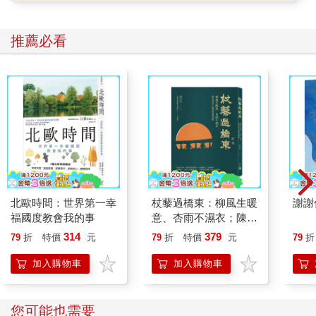
推薦必看
北歐時間：世界第一幸
杖藜過橋東：柳風生暖
謝謝
福國度教會我的事
意、杏雨不濕衣；陳亮
恭談以心轉境的適齡漫
314
379
79
折
特價
元
79
折
特價
元
79
折
想
加入購物車
加入購物車
您可能也需要