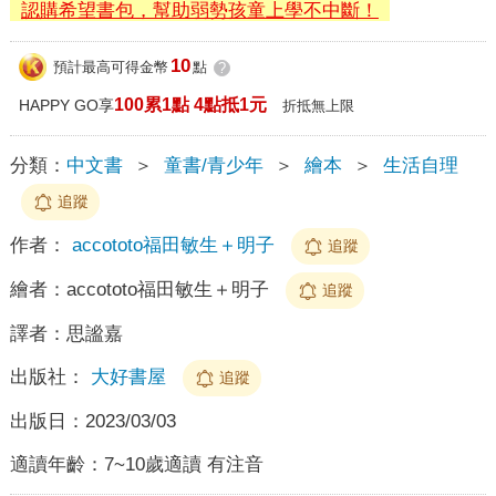
認購希望書包，幫助弱勢孩童上學不中斷！
10
預計最高可得金幣
點
?
100累1點 4點抵1元
HAPPY GO享
折抵無上限
分類：
中文書
＞
童書/青少年
＞
繪本
＞
生活自理
追蹤
作者：
accototo福田敏生＋明子
追蹤
繪者：
accototo福田敏生＋明子
追蹤
譯者：
思謐嘉
出版社：
大好書屋
追蹤
出版日：
2023/03/03
適讀年齡：
7~10歲適讀 有注音