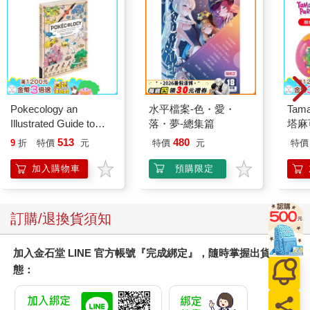
Pokecology an
水平檔案-色・愛・
Tam
Illustrated Guide to
落・夢-總集篇
塔麻
Pokemon Ecology
園系
513
480
9
折
特價
元
特價
元
特價
(Pokemon Pikachu
地冰
Press)
加入購物車
預購限定
訂購/退換貨須知
加入金石堂 LINE 官方帳號『完成綁定』，隨時掌握出貨動
態：