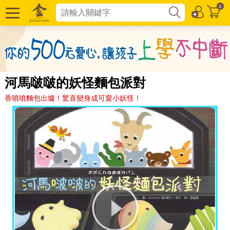
0
河馬啵啵的妖怪麵包派對
香噴噴麵包出爐！驚喜變身成可愛小妖怪！