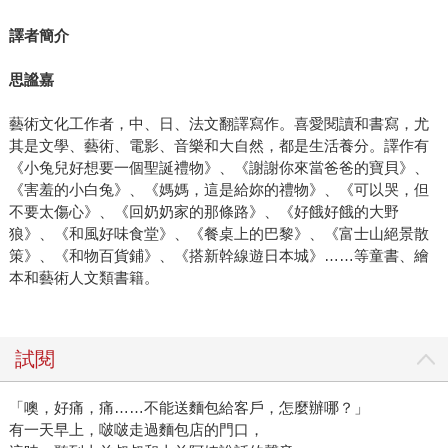
譯者簡介
思謐嘉
藝術文化工作者，中、日、法文翻譯寫作。喜愛閱讀和書寫，尤
其是文學、藝術、電影、音樂和大自然，都是生活養分。譯作有
《小兔兒好想要一個聖誕禮物》、《謝謝你來當爸爸的寶貝》、
《害羞的小白兔》、《媽媽，這是給妳的禮物》、《可以哭，但
不要太傷心》、《回奶奶家的那條路》、《好餓好餓的大野
狼》、《和風好味食堂》、《餐桌上的巴黎》、《富士山絕景散
策》、《和物百貨鋪》、《搭新幹線遊日本城》……等童書、繪
本和藝術人文類書籍。
試閱
「噢，好痛，痛……不能送麵包給客戶，怎麼辦哪？」
有一天早上，啵啵走過麵包店的門口，