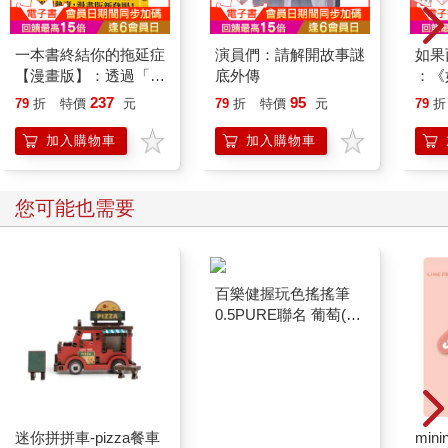
一本書終結你的拖延症
演員們：請解開故事謎
如果
【漫畫版】：透過「小
底外傳
：《
行動」打開大腦的行動
喵》
237
95
79
折
特價
元
79
折
特價
元
79
折
開關，懶人也能變身
【首
「行動派」的37個科
加入購物車
加入購物車
學方法
您可能也需要
迷你拼拼車-pizza餐車
百樂健握玩色搖搖筆
mini