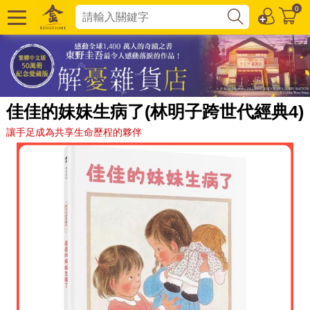
0
佳佳的妹妹生病了(林明子跨世代經典4)
讓手足成為共享生命歷程的夥伴