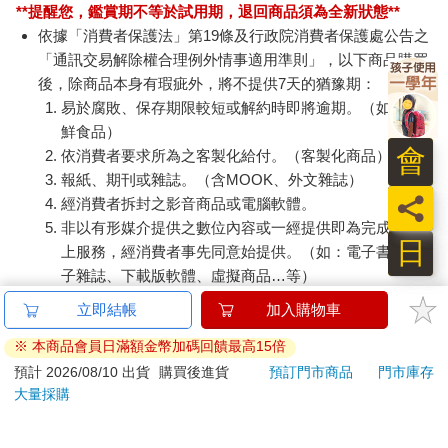
**提醒您，鑑賞期不等於試用期，退回商品須為全新狀態**
依據「消費者保護法」第19條及行政院消費者保護處公告之
「通訊交易解除權合理例外情事適用準則」，以下商品購買
後，除商品本身有瑕疵外，將不提供7天的猶豫期：
易於腐敗、保存期限較短或解約時即將逾期。（如：生
鮮食品）
會
依消費者要求所為之客製化給付。（客製化商品）
報紙、期刊或雜誌。（含MOOK、外文雜誌）
員
經消費者拆封之影音商品或電腦軟體。
非以有形媒介提供之數位內容或一經提供即為完成之線
日
上服務，經消費者事先同意始提供。（如：電子書、電
子雜誌、下載版軟體、虛擬商品…等）
已拆封之個人衛生用品。（如：內衣褲、刮鬍刀、除毛
立即結帳
加入購物車
刀…等）
※ 本商品會員日滿額金幣加碼回饋最高15倍
若非上列種類商品，均享有到貨7天的猶豫期（含例假
日）。
預計 2026/08/10 出貨
購買後進貨
預訂門市商品
門市庫存
大量採購
辦理退換貨時，商品（組合商品恕無法接受單獨退貨）必須
是您收到商品時的原始狀態（包含商品本體、配件、贈品、
保證書、所有附隨資料文件及原廠內外包裝…等），請勿直