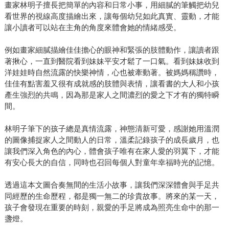
畫家林明子擅長把簡單的內容和日常小事，用細膩的筆觸把幼兒
看世界的視線高度描繪出來，讓每個幼兒如此真實、靈動，才能
讓小讀者可以站在主角的角度來體會她的情緒感受。
例如畫家細膩描繪佳佳擔心的眼神和緊張的肢體動作，讓讀者跟
著揪心，一直到醫院看到妹妹平安才鬆了一口氣。看到妹妹收到
洋娃娃時自然流露的快樂神情，心也被牽動著。被媽媽稱讚時，
佳佳有點害羞又很有成就感的肢體與表情，讓看書的大人和小孩
產生強烈的共鳴，因為那是家人之間濃烈的愛之下才有的獨特瞬
間。
林明子筆下的孩子總是真情流露，神態清新可愛，感謝她用溫潤
的圖像捕捉家人之間動人的日常，溫柔記錄孩子的成長歲月，也
讓我們深入角色的內心，體會孩子唯有在家人愛的羽翼下，才能
有安心長大的自信，同時也召回每個人對童年幸福時光的記憶。
透過這本文圖合奏無間的生活小故事，讓我們深深體會與手足共
同經歷的生命歷程，都是獨一無二的珍貴故事。將來的某一天，
孩子會發現在重要的時刻，親愛的手足將成為照亮生命中的那一
盞燈。