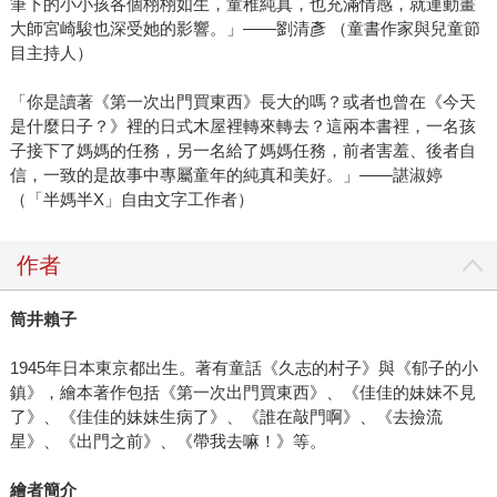
筆下的小小孩各個栩栩如生，童稚純真，也充滿情感，就連動畫
大師宮崎駿也深受她的影響。」——劉清彥 （童書作家與兒童節
目主持人）
「你是讀著《第一次出門買東西》長大的嗎？或者也曾在《今天
是什麼日子？》裡的日式木屋裡轉來轉去？這兩本書裡，一名孩
子接下了媽媽的任務，另一名給了媽媽任務，前者害羞、後者自
信，一致的是故事中專屬童年的純真和美好。」——諶淑婷
（「半媽半X」自由文字工作者）
作者
筒井賴子
1945年日本東京都出生。著有童話《久志的村子》與《郁子的小
鎮》，繪本著作包括《第一次出門買東西》、《佳佳的妹妹不見
了》、《佳佳的妹妹生病了》、《誰在敲門啊》、《去撿流
星》、《出門之前》、《帶我去嘛！》等。
繪者簡介