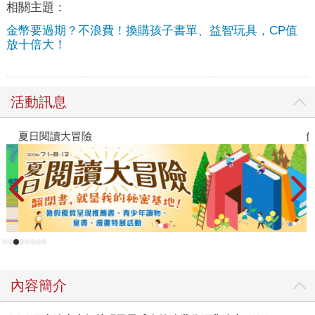
相關主題：
金幣要過期？不浪費！換購孩子書單、益智玩具，CP值
放十倍大！
活動訊息
夏日閱讀大冒險
飢
內容簡介