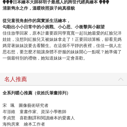
⧭⧭⧭日本繪本大師林明子最感人的跨世代經典繪本 ⧭⧭⧭
清新雋永之作，溫暖映照孩子純真樣貌
從兒童視角創作的寫實派生活繪本，
勾勒出小小日常中的小挑戰、小心思、小衝擊與小願望
佳佳放學回家，原本計畫要跟同學寬寬一起玩她最愛的紅臉兒洋
娃娃，沒想到紅臉兒又被妹妹拿走了！正要回頭算帳，卻看見媽
媽背著妹妹說要去看醫生。在這個不平靜的夜裡，佳佳一個人左
思右想，要怎麼才能讓身體不舒服的妹妹開心一點呢？她準備了
一個最特別的禮物，她知道妹妹一定會喜歡。
名人推薦
全系列暖心推薦（依姓氏筆畫排列）
宋 珮 圖像藝術研究者
岑澎維 童書作家、資深小學教師
李貞慧 喜歡翻譯和閱讀繪本的愛書人
海狗房東 繪本工作者