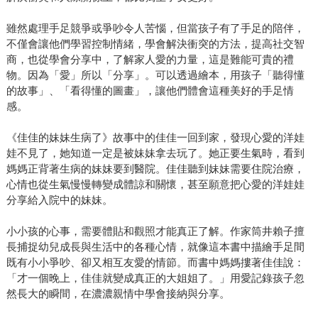
雖然處理手足競爭或爭吵令人苦惱，但當孩子有了手足的陪伴，
不僅會讓他們學習控制情緒，學會解決衝突的方法，提高社交智
商，也從學會分享中，了解家人愛的力量，這是難能可貴的禮
物。因為「愛」所以「分享」。可以透過繪本，用孩子「聽得懂
的故事」、「看得懂的圖畫」，讓他們體會這種美好的手足情
感。
《佳佳的妹妹生病了》故事中的佳佳一回到家，發現心愛的洋娃
娃不見了，她知道一定是被妹妹拿去玩了。她正要生氣時，看到
媽媽正背著生病的妹妹要到醫院。佳佳聽到妹妹需要住院治療，
心情也從生氣慢慢轉變成體諒和關懷，甚至願意把心愛的洋娃娃
分享給入院中的妹妹。
小小孩的心事，需要體貼和觀照才能真正了解。作家筒井賴子擅
長捕捉幼兒成長與生活中的各種心情，就像這本書中描繪手足間
既有小小爭吵、卻又相互友愛的情節。而書中媽媽摟著佳佳說：
「才一個晚上，佳佳就變成真正的大姐姐了。」用愛記錄孩子忽
然長大的瞬間，在濃濃親情中學會接納與分享。