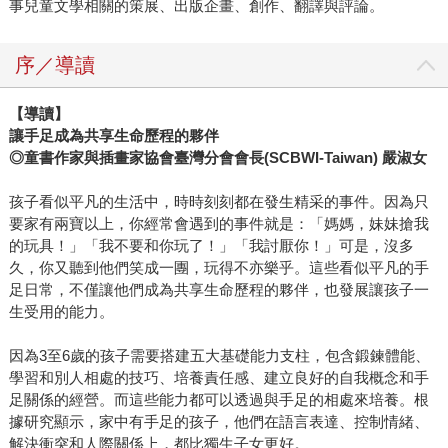
事兒童文學相關的策展、出版企畫、創作、翻譯與評論。
序／導讀
【導讀】
讓手足成為共享生命歷程的夥伴
◎童書作家與插畫家協會臺灣分會會長(SCBWI-Taiwan) 嚴淑女
孩子看似平凡的生活中，時時刻刻都在發生精采的事件。因為只
要家有兩寶以上，你經常會遇到的事件就是：「媽媽，妹妹搶我
的玩具！」「我不要和你玩了！」「我討厭你！」可是，沒多
久，你又聽到他們笑成一團，玩得不亦樂乎。這些看似平凡的手
足日常，不僅讓他們成為共享生命歷程的夥伴，也發展讓孩子一
生受用的能力。
因為3至6歲的孩子需要搭建五大基礎能力支柱，包含鍛鍊體能、
學習和別人相處的技巧、培養責任感、建立良好的自我概念和手
足關係的經營。而這些能力都可以透過與手足的相處來培養。根
據研究顯示，家中有手足的孩子，他們在語言表達、控制情緒、
解決衝突和人際關係上，都比獨生子女更好。