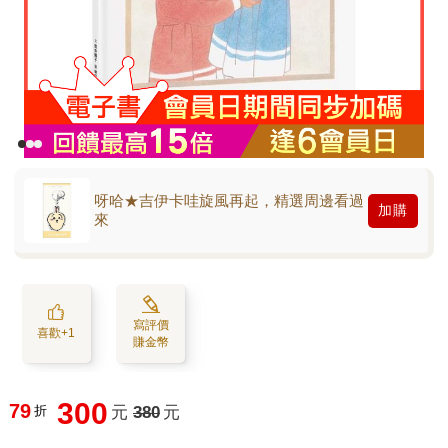
呀哈★吉伊卡哇旋風再起，精選周邊看過
加購
來
寫評價
喜歡+1
賺金幣
300
79
折
元
380
元