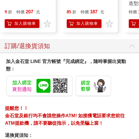
0.5PURE聯名 葡萄(限
造型悠
量)
託代
207
187
9
折
特價
元
85
折
特價
元
特價
加入購物車
加入購物車
訂購/退換貨須知
加入金石堂 LINE 官方帳號『完成綁定』，隨時掌握出貨動
態：
提醒您！！
金石堂及銀行均不會請您操作ATM! 如接獲電話要求您前往
ATM提款機，請不要聽從指示，以免受騙上當！
退換貨須知：