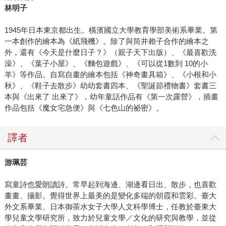
林明子
1945年日本東京都出生。橫濱國立大學教育學部美術系畢業。第
一本創作的繪本為《紙飛機》。除了與筒井賴子合作的繪本之
外，還有《今天是什麼日子？》（親子天下出版）、《最喜歡洗
澡》、《葉子小屋》、《麵包遊戲》、《可以從1數到 10的小
羊》等作品。自寫自畫的繪本包括《神奇畫具箱》、《小根和小
秋》、《鞋子去散步》幼幼套書四本、《聖誕節禮物書》套書三
本與《出來了 出來了》，幼年童話作品有《第一次露營》，插畫
作品包括《魔女宅急便》與《七色山的祕密》。
譯者
游珮芸
寫童詩也愛朗讀詩。常早起到海邊、湖邊看日出、散步，也喜歡
畫畫、攝影。覺得世界上最美的是變化多端的朝霞和雲彩。臺大
外文系畢業、日本御茶水女子大學人文科學博士，任教於臺東大
學兒童文學研究所，致力於兒童文學／文化的研究與教學，並從