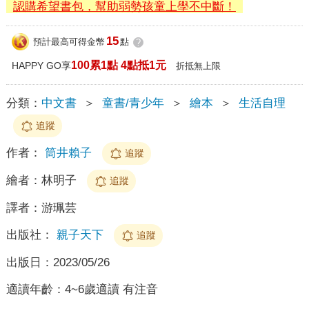
認購希望書包，幫助弱勢孩童上學不中斷！
15
預計最高可得金幣
點
?
100累1點 4點抵1元
HAPPY GO享
折抵無上限
分類：
中文書
＞
童書/青少年
＞
繪本
＞
生活自理
追蹤
作者：
筒井賴子
追蹤
繪者：
林明子
追蹤
譯者：
游珮芸
出版社：
親子天下
追蹤
出版日：
2023/05/26
適讀年齡：
4~6歲適讀 有注音