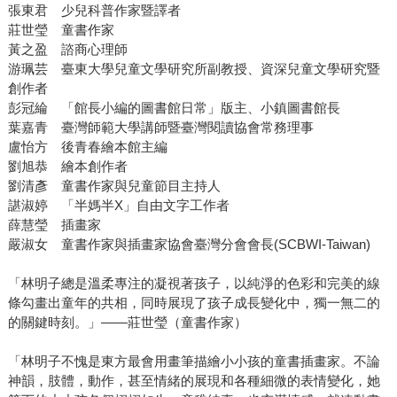
張東君 少兒科普作家暨譯者
莊世瑩 童書作家
黃之盈 諮商心理師
游珮芸 臺東大學兒童文學研究所副教授、資深兒童文學研究暨
創作者
彭冠綸 「館長小編的圖書館日常」版主、小鎮圖書館長
葉嘉青 臺灣師範大學講師暨臺灣閱讀協會常務理事
盧怡方 後青春繪本館主編
劉旭恭 繪本創作者
劉清彥 童書作家與兒童節目主持人
諶淑婷 「半媽半X」自由文字工作者
薛慧瑩 插畫家
嚴淑女 童書作家與插畫家協會臺灣分會會長(SCBWI-Taiwan)
「林明子總是溫柔專注的凝視著孩子，以純淨的色彩和完美的線
條勾畫出童年的共相，同時展現了孩子成長變化中，獨一無二的
的關鍵時刻。」——莊世瑩（童書作家）
「林明子不愧是東方最會用畫筆描繪小小孩的童書插畫家。不論
神韻，肢體，動作，甚至情緒的展現和各種細微的表情變化，她