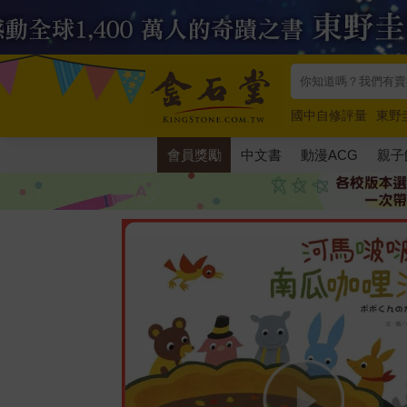
國中自修評量
東野
唯紅花綻放
奧德賽
會員獎勵
中文書
動漫ACG
親子