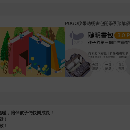
三采童書滿額送防水袋
與溫暖，陪伴孩子們快樂成長！
對！
散！