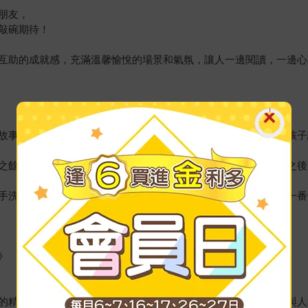
朋友，
敲碗期待！
互助的成就感，充滿溫馨愉悅的場景和氣氛，讓人一邊閱讀，一邊心
故事的場景充滿繽紛色彩，從視覺延伸到觸覺、嗅覺、味覺，讓孩子
之餘，一起享受收成的喜悅，藉此故事引導孩子在用心付出努力之後
手洗菜、切菜、煮食，就像故事中河馬啵啵和朋友們一樣，經過一番
》
的精神，親子共讀時，可將話題延伸到孩子生活日常，探討如何與人