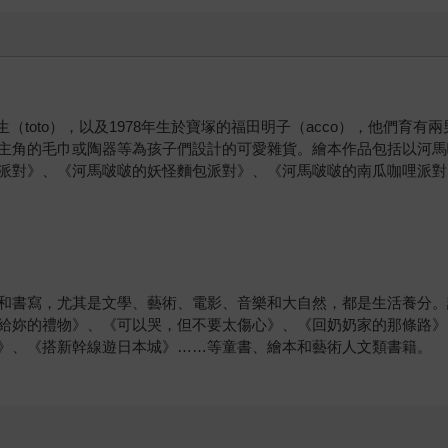
敏生（toto），以及1978年生於寶塚的福田明子（acco），他們育有
主角的毛巾或陶器等為孩子們設計的可愛雜貨。繪本作品包括以河馬
派對》、《河馬啵啵的妖怪麵包派對》、《河馬啵啵的南瓜咖哩派對
和書寫，尤其是文學、藝術、電影、音樂和大自然，都是生活養分。
給妳的禮物》、《可以哭，但不要太傷心》、《回奶奶家的那條路》
》、《搭新幹線遊日本城》……等童書、繪本和藝術人文類書籍。