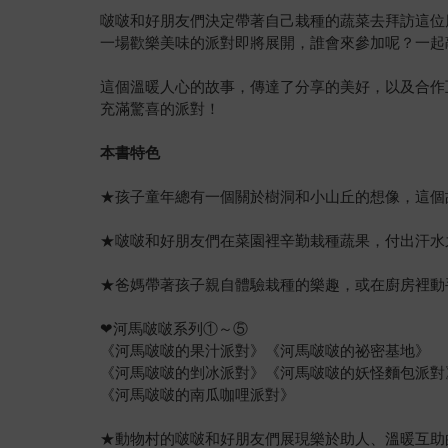
啵啵和好朋友們決定帶著自己栽種的蔬菜去拜訪這位
一場歡樂美味的派對即將展開，誰會來參加呢？一起
這個溫暖人心的故事，傳達了分享的美好，以及合作
充滿驚喜的派對！
本書特色
★孩子童年總有一個關於樹洞和小山丘的想像，這個
★啵啵和好朋友們在菜園裡辛勤栽種蔬果，付出汗水
★爸媽帶著孩子親自體驗栽種的樂趣，或在廚房裡動
❤河馬啵啵系列①～⑤
《河馬啵啵的果汁派對》《河馬啵啵的祕密基地》
《河馬啵啵的剉冰派對》《河馬啵啵的妖怪麵包派對
《河馬啵啵的南瓜咖哩派對》
★動物村的啵啵和好朋友們展現樂於助人、溫暖互助