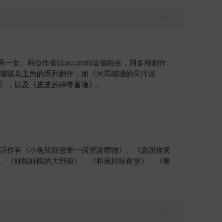
兩男一女。兩位作者以accototo這個組合，用多種創作
啵啵為主角的系列創作，如《河馬啵啵的果汁派
》，以及《皮皮的神奇冒險》。
譯作有《小兔兒好想要一個聖誕禮物》、《謝謝你來
、《好餓好餓的大野狼》、《和風好味食堂》、《餐