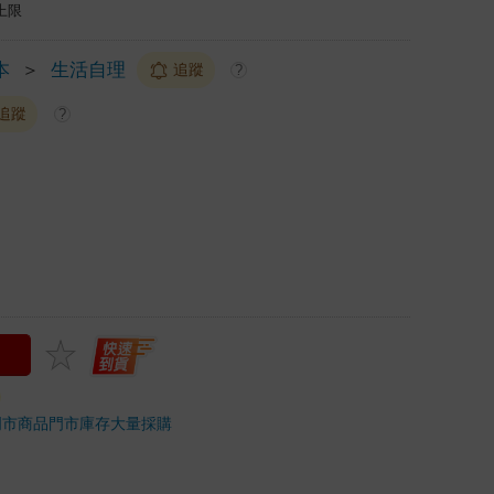
上限
本
＞
生活自理
追蹤
?
追蹤
?
門市商品
門市庫存
大量採購