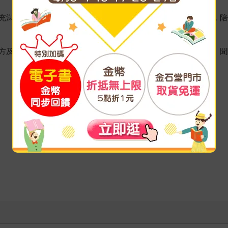
充滿明亮鮮活的色彩，搭配溫馨趣味的故事情節，適合親子共讀，陪
方及各種充滿想像的造型麵包，陪孩子一起玩創意，動手做做看、聞