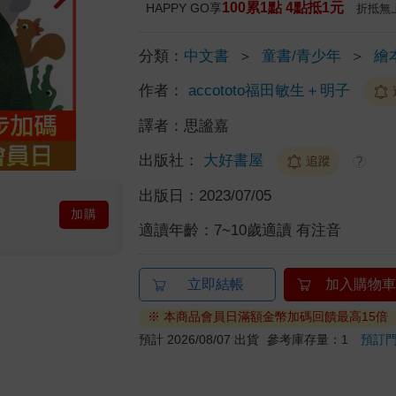
100累1點 4點抵1元
HAPPY GO享
折抵無
分類：
中文書
＞
童書/青少年
＞
繪
作者：
accototo福田敏生＋明子
譯者：
思謐嘉
出版社：
大好書屋
追蹤
?
出版日：
2023/07/05
加購
適讀年齡：
7~10歲適讀 有注音
立即結帳
加入購物車
※ 本商品會員日滿額金幣加碼回饋最高15倍
預計 2026/08/07 出貨
參考庫存量：1
預訂