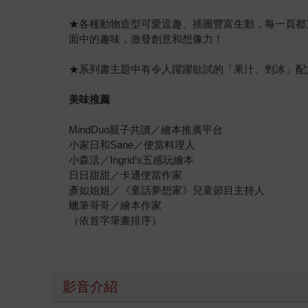
★各種動物造型可愛逗趣、插圖豐富生動，每一頁都
面中的趣味，激發創意和想像力！
★系列書主題中有令人躍躍欲試的「果汁、剉冰」配
美味推薦
MindDuo親子共讀／繪本推廣平台
小家日和Sane／便當料理人
小森活／Ingrid’s五感玩繪本
日日甜甜／卡通便當作家
彥如姐姐／《童話夢想家》兒童節目主持人
蠟筆哥哥／繪本作家
（依首字筆畫排序）
影音介紹