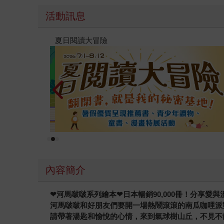
活動訊息
遠流童書展75折起
內容簡介
❤
河馬啵啵系列繪本
❤
日本暢銷90,000冊！分享愛
河馬啵啵和好朋友們要開一場熱鬧滾滾的南瓜咖哩派
請帶著湯匙和愉悅的心情，來到氣球樹山丘，不見不