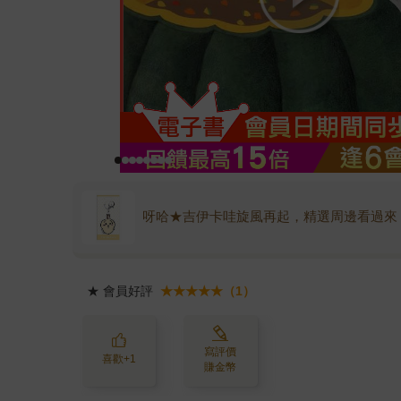
呀哈★吉伊卡哇旋風再起，精選周邊看過來
★
會員好評
★★★★★（1）
寫評價
喜歡+1
賺金幣