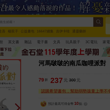
圭吾
楊双子
公益書包
16647續集
吉伊卡哇
通靈藥師
路邊攤新作
馬斯克
玩具總動員5
超慢跑
館
英文書
雜誌
電子書
文具
玩具親子
3C電玩
家
河馬啵啵的南瓜咖哩派對
237
79
折
元
300
元
認購希望書包，幫助弱勢孩童上學不
10
預計最高可得金幣
點
?