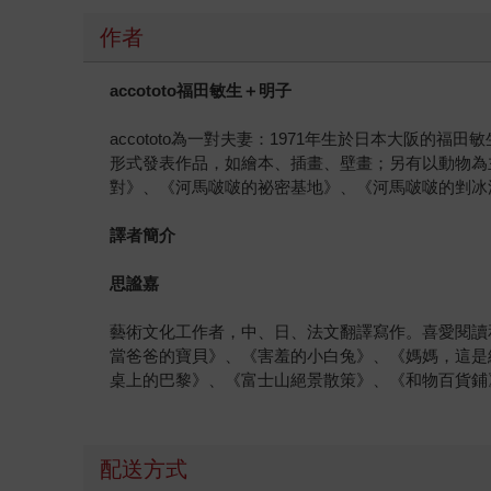
作者
accototo
福田敏生＋明子
accototo為一對夫妻：1971年生於日本大阪的福田
形式發表作品，如繪本、插畫、壁畫；另有以動物為
對》、《河馬啵啵的祕密基地》、《河馬啵啵的剉冰
譯者簡介
思謐嘉
藝術文化工作者，中、日、法文翻譯寫作。喜愛閱讀
當爸爸的寶貝》、《害羞的小白兔》、《媽媽，這是
桌上的巴黎》、《富士山絕景散策》、《和物百貨鋪
配送方式