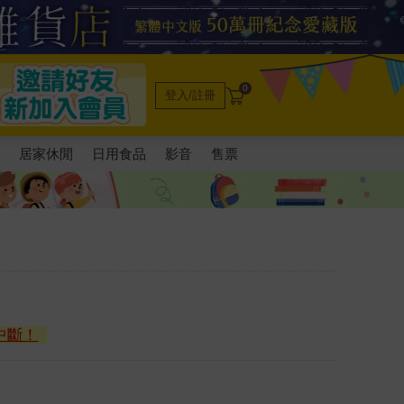
0
登入/註冊
電
居家休閒
日用食品
影音
售票
中斷！