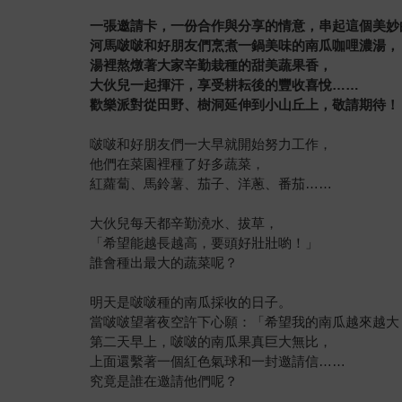
一張邀請卡，一份合作與分享的情意，串起這個美妙
河馬啵啵和好朋友們烹煮一鍋美味的南瓜咖哩濃湯，
湯裡熬燉著大家辛勤栽種的甜美蔬果香，
大伙兒一起揮汗，享受耕耘後的豐收喜悅……
歡樂派對從田野、樹洞延伸到小山丘上，敬請期待！
啵啵和好朋友們一大早就開始努力工作，
他們在菜園裡種了好多蔬菜，
紅蘿蔔、馬鈴薯、茄子、洋蔥、番茄……
大伙兒每天都辛勤澆水、拔草，
「希望能越長越高，要頭好壯壯喲！」
誰會種出最大的蔬菜呢？
明天是啵啵種的南瓜採收的日子。
當啵啵望著夜空許下心願：「希望我的南瓜越來越大
第二天早上，啵啵的南瓜果真巨大無比，
上面還繫著一個紅色氣球和一封邀請信……
究竟是誰在邀請他們呢？