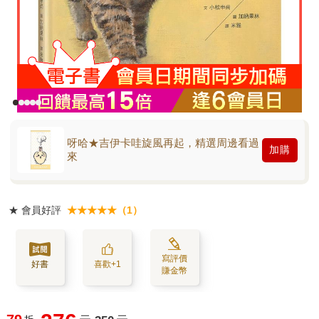
呀哈★吉伊卡哇旋風再起，精選周邊看過
加購
來
★
會員好評
★★★★★（1）
寫評價
好書
喜歡+1
賺金幣