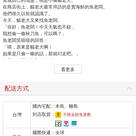
當成自己的地盤，牠是小偷貓老大。
在商店街上，貓老大最常拜訪的是賣海鮮的魚老闆。
他們很久以前就認識了。
今天，貓老大又來找魚老闆。
「你好，魚老闆！今天天氣也不錯，
我想偷一條秋刀魚，可以嗎？」
魚老闆笑嘻嘻的回答：
「唷，原來是貓老大啊！
如果是只偷一條的話，那就叼走吧。」
真是一條平靜祥和的街道。
這天，貓老大和平常一樣，在商店街上閒晃。
看更多
電器行門口的電視正在播報天氣預報。
「今天各地都是好天氣，
不過您所在的地區，有一點奇怪，
配送方式
天氣是晴時多雲秋刀魚，局部地區下鯖魚。
建議您出門攜帶雨傘、雨具，
國內宅配：本島、離島
如果再帶上魚網和鍋子，就更好了。」
貓老大抽了抽鼻子，
到店取貨：
台灣
不限金額免運費
「嗯，的確像電視說的，
從天空那頭飄來一股魚腥味。」
國際快遞：全球
貓老大望著西邊的天空，