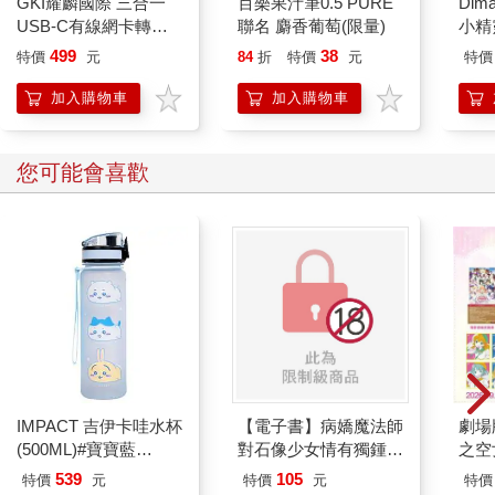
GKI耀麟國際 三合一
百樂果汁筆0.5 PURE
Dim
USB-C有線網卡轉接
聯名 麝香葡萄(限量)
小精
器｜RJ45穩定上網＋
499
38
特價
元
84
折
特價
元
特價
PD60W快充＋USB3.0
擴充｜Type-
加入購物車
加入購物車
C/Lightning/USB-A三
接頭
您可能會喜歡
IMPACT 吉伊卡哇水杯
【電子書】病嬌魔法師
劇場版
(500ML)#寶寶藍
對石像少女情有獨鍾
之空
IMCHB01LB
——魔女融化在愛徒的
樂部 
539
105
特價
元
特價
元
特價