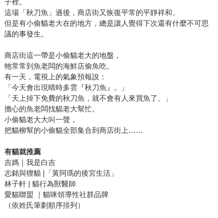
子裡。
這場「秋刀魚」過後，商店街又恢復平常的平靜祥和。
但是有小偷貓老大在的地方，總是讓人覺得下次還有什麼不可思
議的事發生。
商店街這一帶是小偷貓老大的地盤，
牠常常到魚老闆的海鮮店偷魚吃。
有一天，電視上的氣象預報說：
「今天會出現晴時多雲『秋刀魚』。」
「天上掉下免費的秋刀魚，就不會有人來買魚了。」
擔心的魚老闆找貓老大幫忙。
小偷貓老大大叫一聲，
把貓柳幫的小偷貓全部集合到商店街上……
有貓就推薦
吉媽｜我是白吉
志銘與狸貓 |「黃阿瑪的後宮生活」
林子軒 | 貓行為獸醫師
愛貓聯盟 ｜貓咪領導性社群品牌
（依姓氏筆劃順序排列）