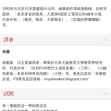
1983年出生於日本愛媛縣今治市。繪畫創作環繞著動物、自然等
題材。「多采多姿的面具」入選第6屆富士電視台Be繪本大賞。
代表作有：《晚安、晚安，大家晚安》、《悲傷的胖嘟嘟貓》
等。
譯者
米雅
插畫家、日文童書譯者，畢業於日本大阪教育大學教育學研究
科。代表作有：《比利FUN學巴士成長套書》（三民）、《小鱷
魚家族：多多和神奇泡泡糖》（小熊）等。更多訊息在「米雅散
步道」FB專頁及部落格：miyahwalker.blogspot.com/
試閱
有一隻貓把這一帶的商店街