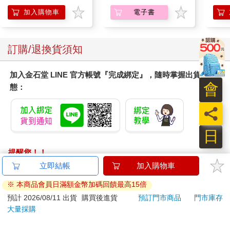
熱吻裡【漫畫版】(1)
Pa
組
加入購物車
電子書
訂購/退換貨須知
加入金石堂 LINE 官方帳號『完成綁定』，隨時掌握出貨動
會
態：
員
日
提醒您！！
金石堂及銀行均不會請您操作ATM! 如接獲電話要求您前往
立即結帳
加入購物車
ATM提款機，請不要聽從指示，以免受騙上當！
※ 本商品會員日滿額金幣加碼回饋最高15倍
退換貨須知：
預計 2026/08/11 出貨
購買後進貨
預訂門市商品
門市庫存
大量採購
**提醒您，鑑賞期不等於試用期，退回商品須為全新狀態**
依據「消費者保護法」第19條及行政院消費者保護處公告之