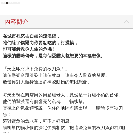
內容簡介
在城市裡來去自如的流浪貓，
牠們除了偶爾向你要點吃的，討摸摸，
也可能解救你人生的危機！
這樣的貓咪傳奇，是每個愛貓人都想要的幸福想像。
「天上即將掉下免費的秋刀魚！」
這個懸疑命題引發出這個故事一連串令人驚喜的發展。
啟發你對人類身邊這群神祕動物的無限想像。
每天出現在商店街的街貓貓老大，竟然是一群貓小偷的首領。
他們的幫派還有個響亮的名稱——貓柳幫。
電視上的氣象預報說：你住的地區即將出現——晴時多雲秋刀
魚！
這對賣魚的魚老闆，可不是好消息。
貓柳幫的貓小偷們決定仗義相救，把這些免費的秋刀魚都吞到肚