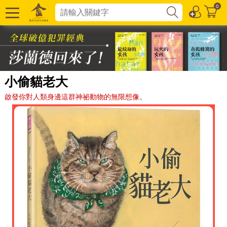
0
小偷貓老大
啟發你對人類身邊這群神祕動物的無限想像。