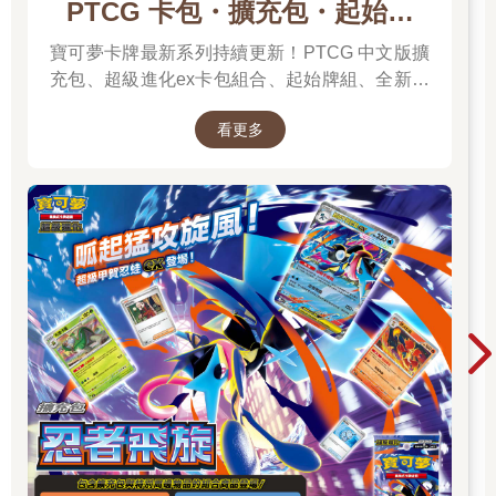
PTCG 卡包・擴充包・起始牌
組．最新卡牌＆組合一次看
寶可夢卡牌最新系列持續更新！PTCG 中文版擴
充包、超級進化ex卡包組合、起始牌組、全新周
邊一次彙整，新彈上市不漏接，快速找到你要的
看更多
寶可夢卡牌！