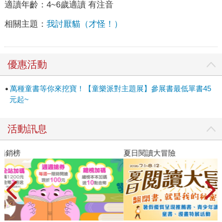
適讀年齡：
4~6歲適讀 有注音
相關主題：
我討厭貓（才怪！）
優惠活動
萬種童書等你來挖寶！【童樂派對主題展】參展書最低單書45
元起~
活動訊息
夏日閱讀大冒險
飢