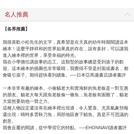
名人推薦
【各界推薦】
我很喜歡小松先生的文字，真希望是在天真的幼年時期閱讀這本
繪本！這麼平靜祥和的世界如果真的存在，該有多好，可以讓我
進入繪本裡的世界，享受幸福的時光。
我在小學擔任講故事的志工。這類型的故事總是受到孩子的歡
迎。這本繪本的插圖也非常吸睛，我覺得不管是封面或書名，都
會吸引孩子。期待趕快看到續集。──日本亞馬遜書店讀者書評
一本非常有趣的繪本。小偷貓老大和賣海鮮的魚老板是一對互惠
的朋友。貓老大每天跟魚老板偷一條魚；魚老板有困難了，貓老
大當然要助他一臂之力。
這種人物設定還沒有在繪本裡出現過，令人驚喜。尤其氣象預報
還出現：晴時多雲秋刀魚，局部地區會下鯖魚。真是不可思議的
創意。
我會反覆的閱讀，從中學習它的特點。──EHONNAVI讀者書評