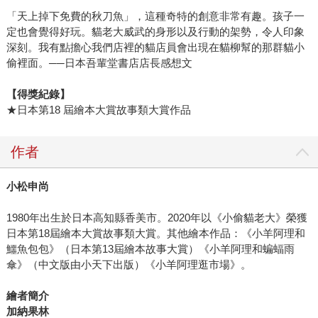
「天上掉下免費的秋刀魚」，這種奇特的創意非常有趣。孩子一
定也會覺得好玩。貓老大威武的身形以及行動的架勢，令人印象
深刻。我有點擔心我們店裡的貓店員會出現在貓柳幫的那群貓小
偷裡面。──日本吾輩堂書店店長感想文
【得獎紀錄】
★日本第18 屆繪本大賞故事類大賞作品
作者
小松申尚
1980年出生於日本高知縣香美市。2020年以《小偷貓老大》榮獲
日本第18屆繪本大賞故事類大賞。其他繪本作品：《小羊阿理和
鱷魚包包》（日本第13屆繪本故事大賞）《小羊阿理和蝙蝠雨
傘》（中文版由小天下出版）《小羊阿理逛市場》。
繪者簡介
加納果林