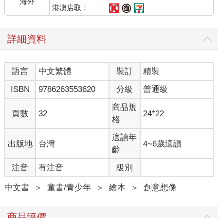
海外
發現有越來越多魚鱗狀的雲向這邊飄過來。
港澳店取：
詳細資料
語言
中文繁體
裝訂
精裝
ISBN
9786263553620
分級
普通級
商品規
頁數
32
24*22
格
適讀年
出版地
台灣
4~6歲適讀
齡
注音
有注音
級別
中文書
＞
童書/青少年
＞
繪本
＞
創意想像
商品評價