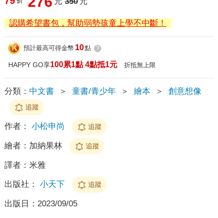
276
79
折
元
350
元
認購希望書包，幫助弱勢孩童上學不中斷！
10
預計最高可得金幣
點
?
100累1點 4點抵1元
HAPPY GO享
折抵無上限
分類：
中文書
＞
童書/青少年
＞
繪本
＞
創意想像
追蹤
作者：
小松申尚
追蹤
繪者：
加納果林
追蹤
譯者：
米雅
出版社：
小天下
追蹤
出版日：
2023/09/05