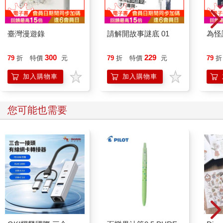
臺灣漫遊錄
請解開故事謎底 01
為怪
300
229
79
折
特價
元
79
折
特價
元
79
折
加入購物車
加入購物車
您可能也需要