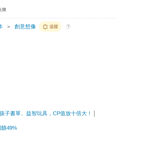
上限
本
＞
創意想像
追蹤
?
孩子書單、益智玩具，CP值放十倍大！
饋49%