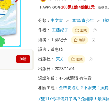
100累1點 4點抵1元
HAPPY GO享
折抵無
分類：
中文書
＞
童書/青少年
＞
繪
作者：
工藤紀子
追蹤
?
繪者：
工藤紀子
追蹤
?
譯者：
黃惠綺
出版社：
東方
加購
追蹤
?
出版日：
2023/11/01
適讀年齡：
4~6歲適讀 有注音
相關主題：
金幣要過期？不浪費！換購
⚡雙11⚡你準備好了嗎？免組隊！最高回