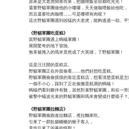
原來是大老虎聞香而來，把咖哩飯全部都吃光光！
還要野貓軍團做他的小嘍囉，天天做咖哩飯給他吃，
而且還要吃肉咖哩……可是哪裡有肉呢？
這次野貓軍團遇到凶猛的大老虎，能夠逃過一劫、平
《野貓軍團吃蛋糕》
當野貓軍團遇上螞蟻軍團！
展開驚奇的地下冒險。
無辜被捲入的瑪米竟然成了大英雄，了野貓軍團！
這是汪汪開的蛋糕店。
野貓軍團正在外面偷看……他們好想吃蛋糕。
野貓軍團偷偷摸摸的靠近蛋糕店，想看清楚蛋糕是怎
一個不小心，踩到了正在偷搬蛋糕屑的螞蟻！
螞蟻們看到夥伴有難，居然對著野貓軍團，和在一旁
被擊中蟻波光束的野貓軍團和瑪米會變成什麼樣子？
《野貓軍團拉麵店》
野貓軍團偷跑進拉麵店，煮拉麵來吃。
引來了一群飢腸轆轆的猴子客人，
竟也引來了凶暴的怪獸！