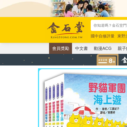
國中自修評量
東野
唯紅花綻放
奧德賽
會員獎勵
中文書
動漫ACG
親子