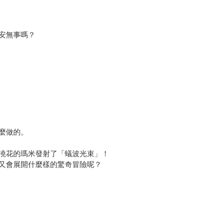
安無事嗎？
麼做的。
澆花的瑪米發射了「蟻波光束」！
又會展開什麼樣的驚奇冒險呢？