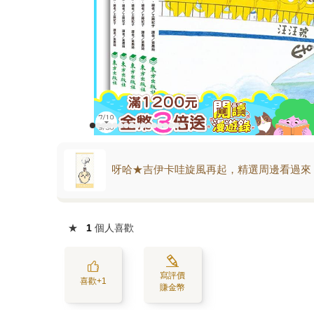
呀哈★吉伊卡哇旋風再起，精選周邊看過來
★
1
個人喜歡
寫評價
喜歡+1
賺金幣