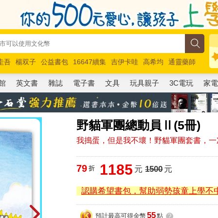
圭吾
楊双子
公益書包
16647續集
吉伊卡哇
高希均
通靈藥師
路邊攤新作
馬斯克
玩具總動員5
超慢跑
館
英文書
雜誌
電子書
文具
玩具親子
3C電玩
家
野貓軍團總動員Ⅱ(5冊)
我搗蛋，但是我不壞！野貓軍團套書，一
1185
79
折
元
1500
元
認購希望書包，幫助弱勢孩童上學不
55
預計最高可得金幣
點
?