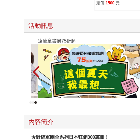
定價
1500
元
活動訊息
遠流童書展75折起
內容簡介
★野貓軍團全系列日本狂銷300萬冊！