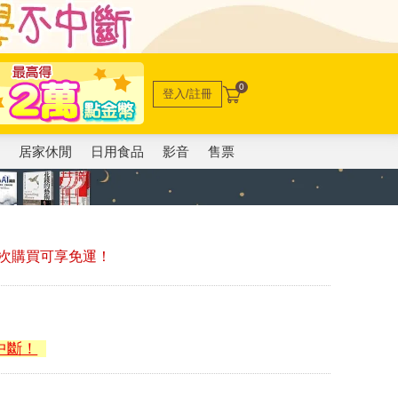
0
登入/註冊
電
居家休閒
日用食品
影音
售票
次購買可享免運！
中斷！