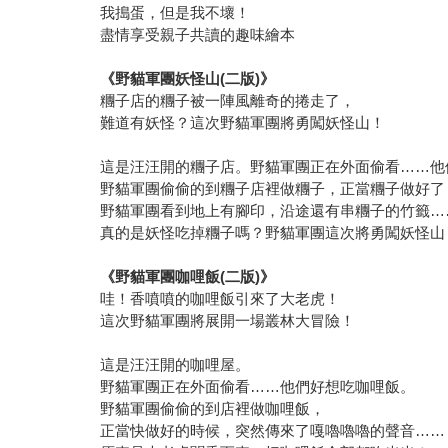
我搗蛋，但是我不壞！
盡情享受親子共讀的趣味繪本
《野貓軍團妖怪山(二版)》
糰子店的糰子被一陣風離奇的捲走了，
難道有妖怪？這次野貓軍團將勇闖妖怪山！
這是汪汪開的糰子店。野貓軍團正在外面偷看……他
野貓軍團偷偷的到糰子店裡做糰子，正當糰子做好了
野貓軍團看到地上有腳印，沿途還有串糰子的竹籤…
真的是妖怪吃掉糰子嗎？野貓軍團這次將勇闖妖怪山
《野貓軍團咖哩飯(二版)》
哇！香噴噴的咖哩飯引來了大老虎！
這次野貓軍團將展開一場叢林大冒險！
這是汪汪開的咖哩屋。
野貓軍團正在外面偷看……他們好想吃咖哩飯。
野貓軍團偷偷的到店裡做咖哩飯，
正當快做好的時候，突然傳來了嘎嚕嚕嚕的聲音……