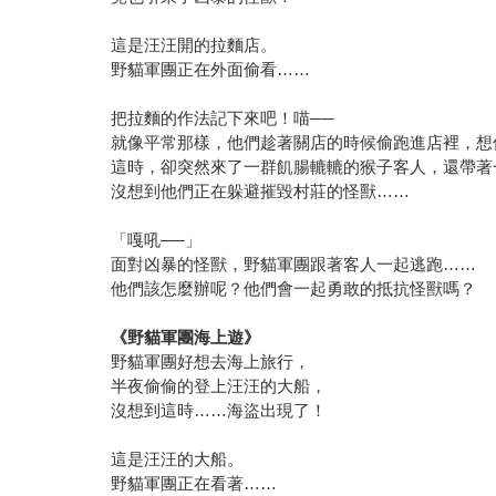
這是汪汪開的拉麵店。
野貓軍團正在外面偷看……
把拉麵的作法記下來吧！喵──
就像平常那樣，他們趁著關店的時候偷跑進店裡，想
這時，卻突然來了一群飢腸轆轆的猴子客人，還帶著
沒想到他們正在躲避摧毀村莊的怪獸……
「嘎吼──」
面對凶暴的怪獸，野貓軍團跟著客人一起逃跑……
他們該怎麼辦呢？他們會一起勇敢的抵抗怪獸嗎？
《野貓軍團海上遊》
野貓軍團好想去海上旅行，
半夜偷偷的登上汪汪的大船，
沒想到這時……海盜出現了！
這是汪汪的大船。
野貓軍團正在看著……