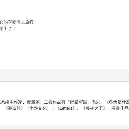
心的享受海上旅行。
船上了！
業。現為繪本作家、漫畫家。主要作品有「野貓軍團」系列、《冬天是
《海盜船》（小魯文化）；《Letters》、《叢林之王》、漫畫作