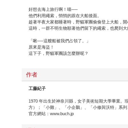
好想去海上旅行啊！喵──
他們利用繩索，悄悄的跟在大船後面。
趁著半夜大家都睡著時，野貓軍團偷偷登上大船，開
這時，一群不明生物順著他們留下的繩索，也爬到大
「啾──這艘船被我們占領了。」
原來是海盜！
這下子，野貓軍團該怎麼辦呢？
作者
工藤紀子
1970 年出生於神奈川縣，女子美術短期大學畢
方）；「小雞」、「小企鵝」、「小修與沃特」系列、
官方網站：www.buch.jp