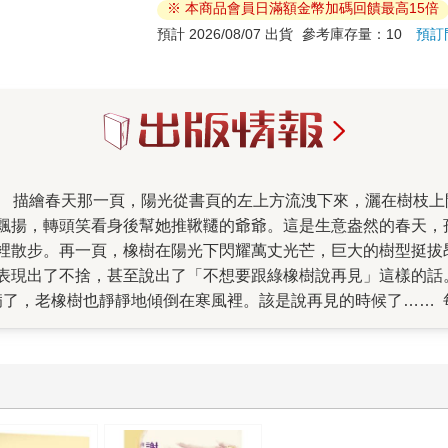
※ 本商品會員日滿額金幣加碼回饋最高15倍
預計 2026/08/07 出貨
參考庫存量：10
預訂
飄揚，轉頭笑看身後幫她推鞦韆的爺爺。這是生意盎然的春天，
裡散步。再一頁，橡樹在陽光下閃耀萬丈光芒，巨大的樹型挺拔
表現出了不捨，甚至說出了「不想要跟綠橡樹說再見」這樣的話
病了，老橡樹也靜靜地傾倒在寒風裡。該是說再見的時候了……
一個春天的來臨…… 然後，小女孩長大了。春、夏、秋、冬，
詩的文、如畫的圖，經歷四季，看見人生縮影。讀的時候，心情
小小的繪本，還有一個很私人的緣由。一年多前，我最最摯愛的
近，於是，我一有空閒便往山裡去。隨身帶著父親的相片，好似
樹影裡，我隱約見到父親熟悉的笑臉。我對著父親的照片說：「