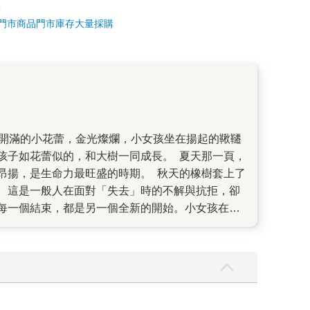
門市商品
門市庫存
大量採購
孩子如花蕾似的，和大樹一同成長。 夏天那一頁，
昂揚，是生命力最旺盛的時期。 秋天的橡樹套上了
。這是一般人在面對「失去」時的不解與抗拒，卻
 每一個結束，都是另一個全新的開始。小女孩在爺
再一個春夏秋冬。我們看到長大的小女孩當了媽媽，
有些微的波動，不是驚滔駭浪，而是靜靜的平和安
父親離開了。在經歷過一段很長時間的痛苦、失眠
父親陪著我在山裡走。走著走著，眼淚被陽光曬乾
爸，不管您在哪裡，都希望您很好。我也會好好