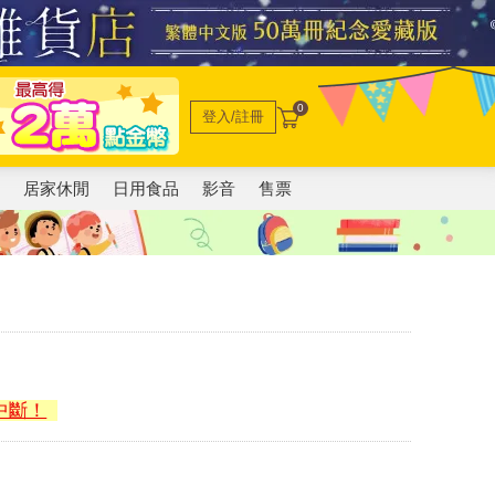
0
登入/註冊
電
居家休閒
日用食品
影音
售票
中斷！