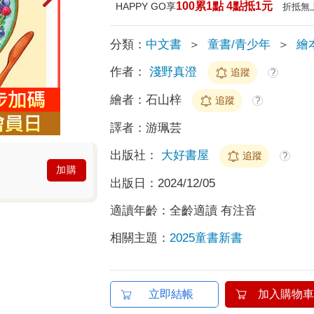
100累1點 4點抵1元
HAPPY GO享
折抵無
分類：
中文書
＞
童書/青少年
＞
繪
作者：
淺野真澄
追蹤
?
繪者：
石山梓
追蹤
?
譯者：
游珮芸
出版社：
大好書屋
追蹤
?
加購
出版日：
2024/12/05
適讀年齡：
全齡適讀 有注音
相關主題：
2025童書新書
立即結帳
加入購物車