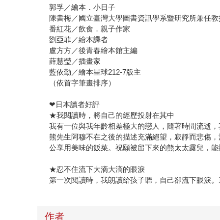
郭孚／繪本．小日子
陳書梅／國立臺灣大學圖書資訊學系暨研究所兼任教
番紅花／飲食．親子作家
劉亞菲／繪本譯者
盧方方／後青春繪本館主編
薛慧瑩／插畫家
藍依勤／繪本星球212-7版主
（依首字筆畫排序）
❤日本讀者好評
★我閱讀時，將自己的經歷投射在其中
我有一位與我年齡相差極大的戀人，隨著時間流逝，
熊先生阿穆不在之後的描述充滿絕望，寂靜而悲傷，
公享用美味的飯菜。祝願被留下來的熊太太露兒，能
★忍不住流下大滴大滴的眼淚
第一次閱讀時，我朗讀給孩子聽，自己卻流下眼淚。
作者