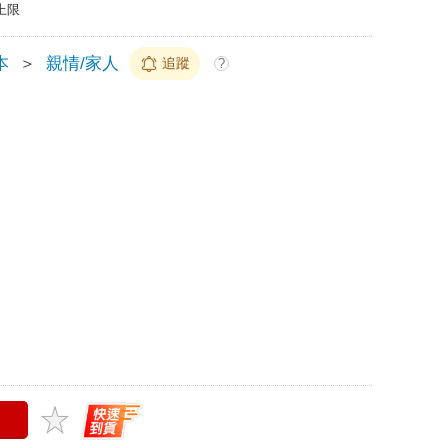
上限
本
＞
親情/家人
追蹤
?