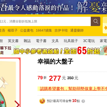
圭吾
楊双子
公益書包
16647續集
吉伊卡哇
通靈藥師
路邊攤新作
馬斯克
玩具總動員5
超慢跑
館
英文書
雜誌
電子書
文具
玩具親子
3C電玩
家
幸福的大盤子
277
79
折
元
350
元
認購希望書包，幫助弱勢孩童上學不
10
預計最高可得金幣
點
?