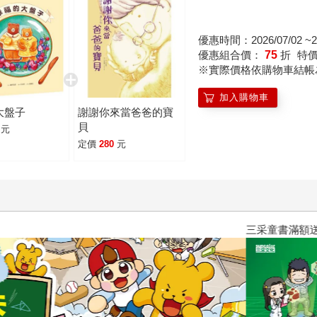
和事物，其實從未消失。它們永遠存在你的心中，變成你的一部分
優惠時間：2026/07/02 ~20
優惠組合價：
75
折
特
※實際價格依購物車結帳
加入購物車
大盤子
謝謝你來當爸爸的寶
貝
元
定價
280
元
三采童書滿額送防水袋