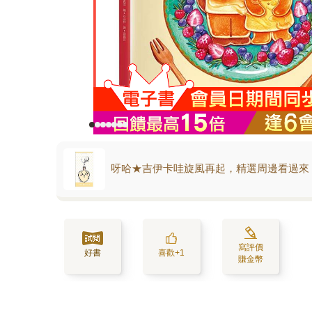
呀哈★吉伊卡哇旋風再起，精選周邊看過來
寫評價
好書
喜歡+1
賺金幣