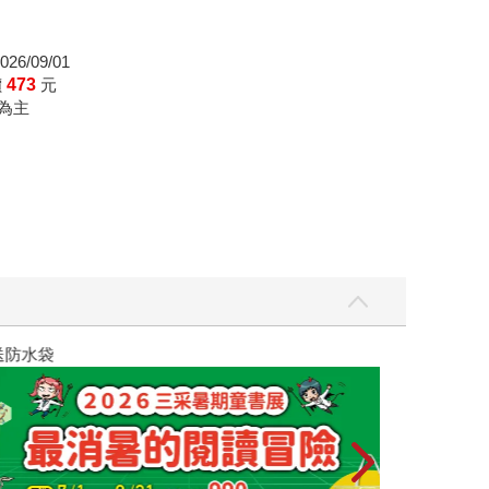
…… 永遠活著。」
26/09/01
價
473
元
為主