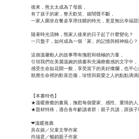
後來，熊太太成為了母親，
有了孩子的家，整天歡笑、嬉鬧聲不斷，
一家人圍坐在餐桌享用佳餚的時光，更是無比幸福甜
隨著時光流轉，熊家人後來的日子起了什麼變化？
一只盤子，如何成為一個「家」的記憶與精神核心？
這個溫馨動人的故事帶有撫慰和積極的力量，
引領我們在美麗溫婉的插畫和充滿療癒感的文字中，
感受生命如花開一般，享受當下的美好燦爛，也平心
順應生命裡的歡喜悲傷，珍惜與親愛之人的點點滴滴
【本書特色】
★溫暖療癒的畫風，撫慰每個愛家、感性、重情的人
★題材特殊，適合各年齡讀者群：親子共讀，跟孩子
❤溫暖推薦
吳在媖／兒童文學作家
尚瑞君／暢銷親子作家