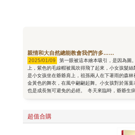
親情和大自然總能教會我們許多……
2025/01/09
第一眼被這本繪本吸引，是因為圖。 描繪春天那一頁，陽光從書頁的左上方流洩下來，灑在樹枝上開滿的小花蕾，金光燦爛，小女孩坐在揚起的鞦韆
上，紫色的毛線帽被風吹得飛了起來，小女孩髮絲
是小女孩坐在爺爺肩上，祖孫兩人在下著雨的森林
金黃色的舞衣，在風中翩翩起舞。小女孩對於落葉
也是成長無可避免的必經。 冬天來臨時，爺爺生
爺的引導下，種下了一顆小小的橡樹果實，期待下
她帶著一個小男孩來看橡樹…… 翻閱著每一頁如
定。這就是大自然啊！這就是人生啊！ 喜歡這本
超值合購
後，我選擇了走進大自然。因為我住得離陽明山很
了，心裡的悲傷烏雲也被風吹散了，在藍天裡、在