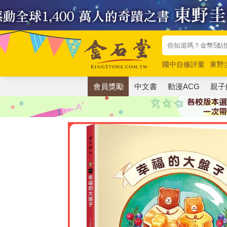
國中自修評量
東野
唯紅花綻放
奧德賽
會員獎勵
中文書
動漫ACG
親子