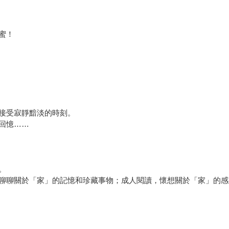
蜜！
接受寂靜黯淡的時刻。
回憶……
。
聊聊關於「家」的記憶和珍藏事物；成人閱讀，懷想關於「家」的感