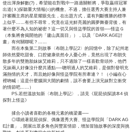
使出渾身解數(?)，希望能在對戰中一路過關斬將，爭取贏得冠軍
出道(Ｘ)探聽重大情報(○)的機會。不過，擔任選秀大賽主持人兼
評審團主席的星星耀眼先生，在出題方式，還有判斷獲勝的標準
上似乎……有些不尋常，究竟在這光鮮亮麗的圓夢舞臺背後，有
著什麼不為人知的祕密？這一切又與怪盜學院的首領──怪盜Ｇ
（本集將會揭開他的「廬山真面目」），以及「DARK AGE計
畫」有何關聯呢？……
而在本集第二則故事〈布朗上學記2〉的回憶中，除了紀州老
師依然愛吃甜食、口腔健康依然令人憂心外，竟然出現了布朗失
散多年的雙胞胎妹妹艾維莉，只不過除了一樣喜歡骨頭外，他們
兄妹兩人好像沒什麼共通點──聰明過人的艾維莉，是個對發明充
滿熱情的天才，而且她好像與怪盜學院有所牽連？！（小編在心
裡吶喊：這是什麼腦洞大開的劇情，該不會要上演兄妹對立衝突
的情節吧……）
PS.若想溫故知新〈布朗上學記〉，請見《屁屁偵探讀本4 偵
探對上怪盜》
揉合小讀者喜歡的各種元素的橋梁書──
◎環繞著屁屁偵探、偶像選秀大賽、怪盜學院與「DARK AG
E計畫」，開展出眾多角色與豐富情節，增加冒險故事的深度與挑