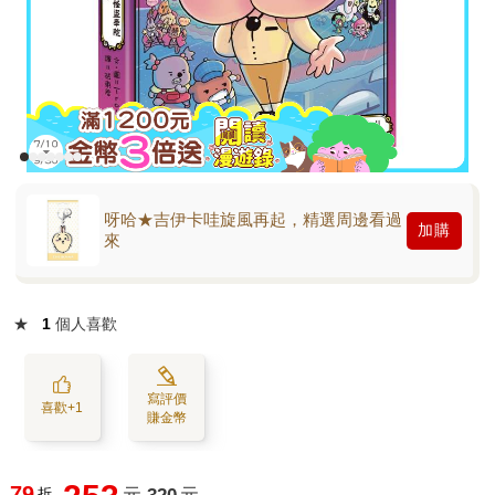
呀哈★吉伊卡哇旋風再起，精選周邊看過
加購
來
★
1
個人喜歡
寫評價
喜歡+1
賺金幣
79
折