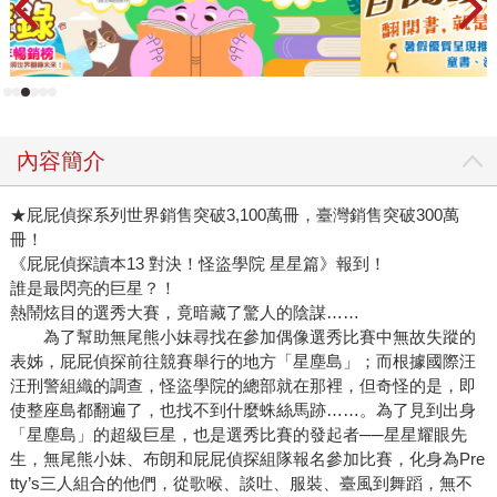
內容簡介
★屁屁偵探系列世界銷售突破3,100萬冊，臺灣銷售突破300萬
冊！
《屁屁偵探讀本13 對決！怪盜學院 星星篇》報到！
誰是最閃亮的巨星？！
熱鬧炫目的選秀大賽，竟暗藏了驚人的陰謀……
為了幫助無尾熊小妹尋找在參加偶像選秀比賽中無故失蹤的
表姊，屁屁偵探前往競賽舉行的地方「星塵島」；而根據國際汪
汪刑警組織的調查，怪盜學院的總部就在那裡，但奇怪的是，即
使整座島都翻遍了，也找不到什麼蛛絲馬跡……。為了見到出身
「星塵島」的超級巨星，也是選秀比賽的發起者──星星耀眼先
生，無尾熊小妹、布朗和屁屁偵探組隊報名參加比賽，化身為Pre
tty’s三人組合的他們，從歌喉、談吐、服裝、臺風到舞蹈，無不