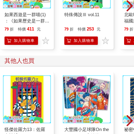
如果西遊是一群喵(1)
特殊傳說Ⅲ vol.11
北歐
：《如果歷史是一群
福國
喵》作者最新力作，附
411
253
79
折
特價
元
79
折
特價
元
79
折
【首卷特典】拉頁
加入購物車
加入購物車
其他人也買
怪傑佐羅力13：佐羅
大豐國小足球隊On the
祕密