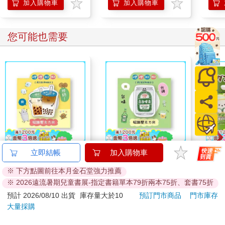
加入購物車
加入購物車
您可能也需要
哩哩扣扣磁鐵壓克力夾
哩哩扣扣磁鐵壓克力夾
全套
立即結帳
加入購物車
(珍奶)
(啤酒)
紙箱
※ 下方點圖前往本月金石堂強力推薦
電子
75
75
88
折
特價
元
88
折
特價
元
9
折
※ 2026遠流暑期兒童書展-指定書籍單本79折兩本75折、套書75折
酷洛
KIT
預計 2026/08/10 出貨
庫存量大於10
預訂門市商品
門市庫存
加入購物車
加入購物車
大量採購