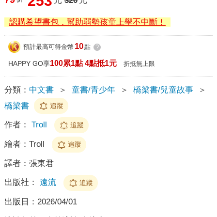
253
元
320
元
認購希望書包，幫助弱勢孩童上學不中斷！
10
預計最高可得金幣
點
?
100累1點 4點抵1元
HAPPY GO享
折抵無上限
分類：
中文書
＞
童書/青少年
＞
橋梁書/兒童故事
＞
橋梁書
追蹤
作者：
Troll
追蹤
繪者：
Troll
追蹤
譯者：
張東君
出版社：
遠流
追蹤
出版日：
2026/04/01