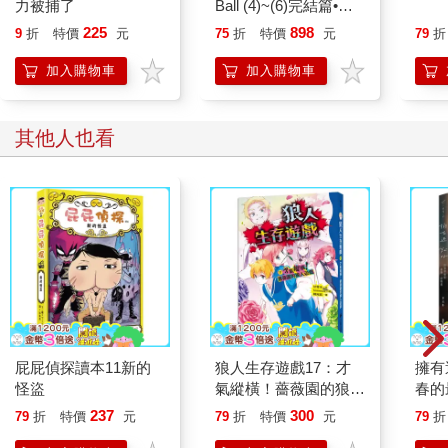
力被捕了
Ball (4)~(6)完結篇•三
冊套書
225
898
9
折
特價
元
75
折
特價
元
79
折
加入購物車
加入購物車
其他人也看
屁屁偵探讀本11新的
狼人生存遊戲17：才
擁有
怪盜
氣縱橫！薔薇園的狼人
春的
遊戲
237
300
79
折
特價
元
79
折
特價
元
79
折