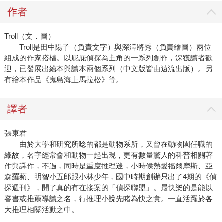
作者
Troll（文．圖）
Troll是田中陽子（負責文字）與深澤將秀（負責繪圖）兩位
組成的作家搭檔。以屁屁偵探為主角的一系列創作，深獲讀者歡
迎，已發展出繪本與讀本兩個系列（中文版皆由遠流出版）。另
有繪本作品《鬼島海上馬拉松》等。
譯者
張東君
由於大學和研究所唸的都是動物系所，又曾在動物園任職的
緣故，名字經常會和動物一起出現，更有數量驚人的科普相關著
作與譯作，不過，同時是重度推理迷，小時候熱愛福爾摩斯、亞
森羅蘋、明智小五郎跟小林少年，國中時期創辦只出了4期的《偵
探週刊》，開了真的有在接案的「偵探聯盟」。最快樂的是能以
審書或推薦導讀之名，行推理小說先睹為快之實。一直活躍於各
大推理相關活動之中。