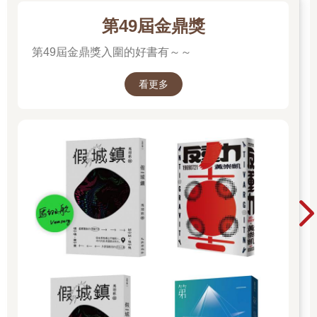
第49屆金鼎獎
第49屆金鼎獎入圍的好書有～～
看更多