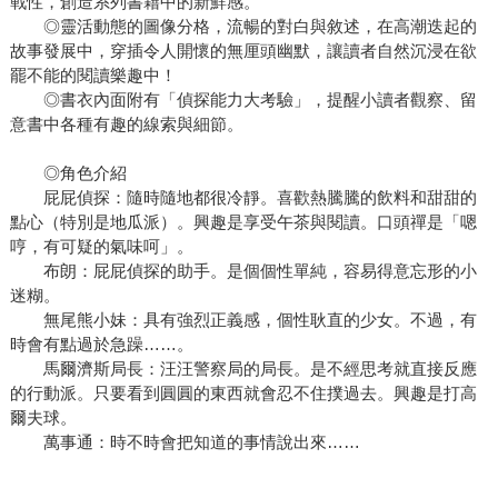
戰性，創造系列書籍中的新鮮感。
◎靈活動態的圖像分格，流暢的對白與敘述，在高潮迭起的
故事發展中，穿插令人開懷的無厘頭幽默，讓讀者自然沉浸在欲
罷不能的閱讀樂趣中！
◎書衣內面附有「偵探能力大考驗」，提醒小讀者觀察、留
意書中各種有趣的線索與細節。
◎角色介紹
屁屁偵探：隨時隨地都很冷靜。喜歡熱騰騰的飲料和甜甜的
點心（特別是地瓜派）。興趣是享受午茶與閱讀。口頭禪是「嗯
哼，有可疑的氣味呵」。
布朗：屁屁偵探的助手。是個個性單純，容易得意忘形的小
迷糊。
無尾熊小妹：具有強烈正義感，個性耿直的少女。不過，有
時會有點過於急躁……。
馬爾濟斯局長：汪汪警察局的局長。是不經思考就直接反應
的行動派。只要看到圓圓的東西就會忍不住撲過去。興趣是打高
爾夫球。
萬事通：時不時會把知道的事情說出來……