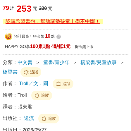
253
79
折
元
320
元
認購希望書包，幫助弱勢孩童上學不中斷！
10
預計最高可得金幣
點
?
100累1點 4點抵1元
HAPPY GO享
折抵無上限
分類：
中文書
＞
童書/青少年
＞
橋梁書/兒童故事
＞
橋梁書
追蹤
作者：
Troll／文．圖
追蹤
繪者：
Troll
追蹤
譯者：
張東君
出版社：
遠流
追蹤
出版日：
2026/05/27