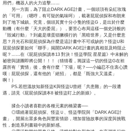
用們」機器人的火力追擊……
另一方面，為了阻止DARK AGE計畫，一個頭頂有朵紅玫瑰
的「可用」（嗯哼，有可疑的氣味呵），載著屁屁偵探和布朗來
到了地下城鎮。究竟，個頭其實十分小隻的怪盜G，是出於什麼
動機（有什麼「天大的委屈」），要苦心布局這樣一個史詩般的
「毀滅行動」？到處是壞蛋猖獗橫行的「黑暗世界」又是什麼意
思？月光石和屁屁偵探為什麼是這計畫中不可或缺的？怪盜U和
屁屁偵探要如何「聯手」揭開DARK AGE計畫的真相並及時阻止
呢？……在《屁屁偵探讀本13 對決！怪盜學院 星星篇》中未解的
祕密與謎團即將公開！！！（猜猜看，籌謀這一切的怪盜G在袒
露所有「實情」後，會有什麼「下場」呢？──小編忍不住衷心讚
嘆：屁屁偵探，還有他的「絕招」，都是「既強大又溫柔」
啊！）
PS.若想溫故知新怪盜K與怪盜U曾經「共患難」的一段遭
遇，請見《屁屁偵探讀本8 被怪盜盯上的新娘》。
揉合小讀者喜歡的各種元素的橋梁書──
◎環繞著屁屁偵探、怪盜Ｕ、怪盜學院與「DARK AGE計
畫」，開展出眾多角色與豐富情節，增加冒險故事的深度與挑戰
性，創造系列書籍中的新鮮感。