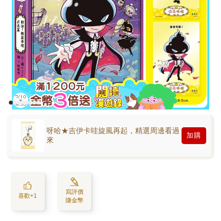
呀哈★吉伊卡哇旋風再起，精選周邊看過
加購
來
寫評價
喜歡+1
賺金幣