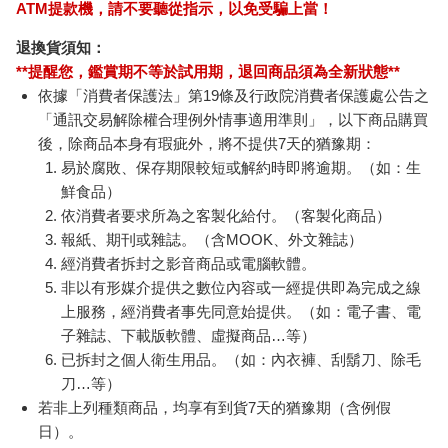
ATM提款機，請不要聽從指示，以免受騙上當！
退換貨須知：
**提醒您，鑑賞期不等於試用期，退回商品須為全新狀態**
依據「消費者保護法」第19條及行政院消費者保護處公告之
「通訊交易解除權合理例外情事適用準則」，以下商品購買
後，除商品本身有瑕疵外，將不提供7天的猶豫期：
易於腐敗、保存期限較短或解約時即將逾期。（如：生
鮮食品）
依消費者要求所為之客製化給付。（客製化商品）
報紙、期刊或雜誌。（含MOOK、外文雜誌）
經消費者拆封之影音商品或電腦軟體。
非以有形媒介提供之數位內容或一經提供即為完成之線
上服務，經消費者事先同意始提供。（如：電子書、電
子雜誌、下載版軟體、虛擬商品…等）
已拆封之個人衛生用品。（如：內衣褲、刮鬍刀、除毛
刀…等）
若非上列種類商品，均享有到貨7天的猶豫期（含例假
日）。