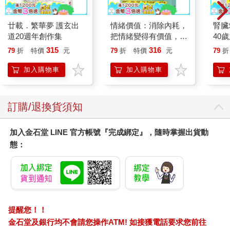
廿載．繁華夢 護玄出
情緒價值：消除內耗，
腎臟
道20週年創作集
把情緒變得有價值，跟
40
誰都能自在相處
就告
315
316
79
折
特價
元
79
折
特價
元
79
折
加入購物車
加入購物車
訂購/退換貨須知
加入金石堂 LINE 官方帳號『完成綁定』，隨時掌握出貨動
態：
提醒您！！
金石堂及銀行均不會請您操作ATM! 如接獲電話要求您前往