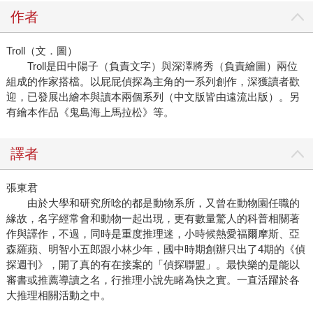
作者
Troll（文．圖）
Troll是田中陽子（負責文字）與深澤將秀（負責繪圖）兩位
組成的作家搭檔。以屁屁偵探為主角的一系列創作，深獲讀者歡
迎，已發展出繪本與讀本兩個系列（中文版皆由遠流出版）。另
有繪本作品《鬼島海上馬拉松》等。
譯者
張東君
由於大學和研究所唸的都是動物系所，又曾在動物園任職的
緣故，名字經常會和動物一起出現，更有數量驚人的科普相關著
作與譯作，不過，同時是重度推理迷，小時候熱愛福爾摩斯、亞
森羅蘋、明智小五郎跟小林少年，國中時期創辦只出了4期的《偵
探週刊》，開了真的有在接案的「偵探聯盟」。最快樂的是能以
審書或推薦導讀之名，行推理小說先睹為快之實。一直活躍於各
大推理相關活動之中。