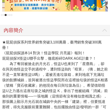
內容簡介
★屁屁偵探系列世界銷售突破3,100萬冊，臺灣銷售突破300萬
冊！
《屁屁偵探讀本14 對決！怪盜學院 月亮篇》報到！
屁屁偵探X怪盜U聯手出擊，徹底粉碎DARK AGE計畫？！
為了奪回被搶走的月光石，怪盜U也來到了「星塵島」，卻
在與其他怪盜交手的過程中，遭到怪盜B的「暗算」（咦，她之前
不是一直幫著怪盜U嗎），還被丟進垃圾箱，來到地底下充滿垃
圾的骯髒城鎮，並與被逐出怪盜學院而在這裡撿垃圾的怪盜K相遇
（號稱「寶石收藏家」的他現在每日與垃圾為伍）。希望借助怪
盜U之力逃出這座垃圾之城的怪盜 K，拿出了他被組織「消滅」前
偷到的重要情報──一張地圖（這情節有沒有種似曾相識之感），
那張圖上顯示月光石就在城鎮中央的一棟「建築」裡，但要抵達
那裡，得先克服眼前重重難關，包括擺脫由怪盜I發明的一群「可