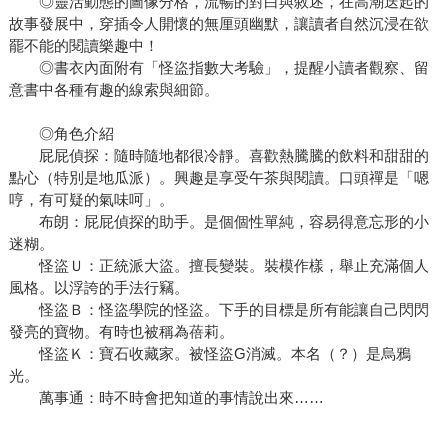
◎靈活動態的圖像分格，流暢的對白與敘述，在高潮迭起的
故事發展中，穿插令人開懷的無厘頭幽默，讓讀者自然沉浸在欲
罷不能的閱讀樂趣中！
◎書衣內面附有「怪盜指數大考驗」，提醒小讀者觀察、留
意書中各種有趣的線索與細節。
◎角色介紹
屁屁偵探：隨時隨地都很冷靜。喜歡熱騰騰的飲料和甜甜的
點心（特別是地瓜派）。興趣是享受午茶與閱讀。口頭禪是「嗯
哼，有可疑的氣味呵」。
布朗：屁屁偵探的助手。是個個性單純，容易得意忘形的小
迷糊。
怪盜Ｕ：正統派大盜。擅長變裝。裝模作樣，舉止充滿個人
風格。以浮誇的手法行竊。
怪盜Ｂ：怪盜學院的怪盜。下手的目標是所有能讓自己閃閃
發亮的寶物。有時也被稱為蓓莉。
怪盜Ｋ：寶石收藏家。被怪盜G消滅。本名（？）是烏鴉
光。
萬事通：時不時會把知道的事情說出來……