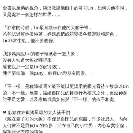
全書以弟弟的視角，淡淡敘說他眼中的哥哥Lin，如何與他不同，
又是處在一個怎樣的世界……
「在家的時候，Lin最喜歡坐在他的大箱子裡，
爸爸試過幫他換帳篷，媽媽想把紙箱變換各種形狀和顏色，
Lin非常生氣，他不要改變。
我跟媽媽說Lin的箱子裡藏著一隻大象，
沒有人知道大象從哪裡來，
爸爸說那一定是Lin的好朋友，
我們要準備一個party，歡迎Lin帶朋友回家。」
「不一樣」是種障礙嗎？能不能以更溫柔的眼光看待？故事以Lin
的「不一樣」展開，描繪自閉兒的種種行為模式之外，更延伸探
討手足之愛，以及家庭成員如何與「不一樣」的孩子相處。
❤ 獻給住在孤獨星球的大人孩子們
《藏在箱子裡的大象》不僅是自閉兒的寫照，許多社恐人、內向
人何嘗不是男孩Lin的縮影，活在自己的小世界，內心寂寞空虛，
渴望尋求安穩的陪伴。