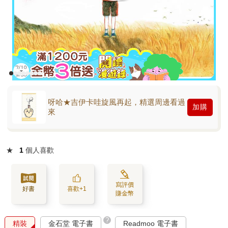
呀哈★吉伊卡哇旋風再起，精選周邊看過
加購
來
★
1
個人喜歡
寫評價
好書
喜歡+1
賺金幣
?
精裝
金石堂 電子書
Readmoo 電子書