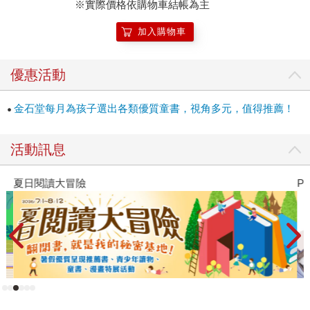
※實際價格依購物車結帳為主
小至大的場景轉換。」 在插畫家眼中，這個自閉兒的內心世
界是綺麗精采的。孩子也許不想說，或者，說不出口，一切
加入購物車
我們難以想像的精采，黃雅玲運用明亮對比的色調、奔放的
想像力，對應故事主角內心極深邃的黑／無人能進入的空
優惠活動
間，以及與大象自在相處的歡快場景，展現孤寂又熱鬧的情
境。 回到故事本身，整個故事以Lin弟的視角切入，娓娓述說
金石堂每月為孩子選出各類優質童書，視角多元，值得推薦！
他眼中的哥哥，除了言行和喜好與別人不一樣，當然，父母
給予的愛，也不一樣！我們都明白，「不一樣」的孩子，甚
至是大人，本身就存在著一些難以突破的困境。這個故事以
活動訊息
平實淡然的情境和敘說口吻，帶給讀者一些思考和想像的空
間。 如何對待不一樣的孩子、大人？我們的眼光也許可以跟
夏日閱讀大冒險
P
故事一樣，轉為柔和，或者，再多些同理和包容，那些「不
一樣」的人們，可以稍稍放下焦慮、不安，過得輕鬆一些。
網路時代，人們的交流看似熱鬧沸騰，內心深處卻藏著摸不
著也猜不透的孤寂。《藏在箱子裡的大象》雖然故事主角鎖
定自閉兒，但你我身邊的社恐人、內向人，何嘗不是男孩Lin
的縮影，內心藏著巨大的孤獨，隨時鑽進一只隱形的箱子，
渴望安穩的陪伴。 陳怡潓說：「每個人心裡都有一隻大象，