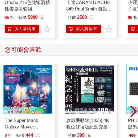
Ohuhu 216色雙頭酒精
卡達CARAN D'ACHE
小呸
性麥克筆套組
849 Paul Smith 自動鉛
子君
筆 ED.5 條紋銀
5980
2560
86
折
特價
元
特價
元
86
折
加入購物車
加入購物車
您可能會喜歡
The Super Mario
攻殼機動隊(1995) 4K
PHI
Galaxy Movie:
數位修復版紀念套票
鍵盤滑
Peach`s Birthday
444
399
9
折
特價
元
特價
元
499