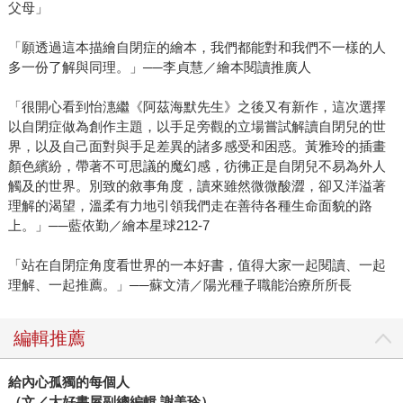
父母」
「願透過這本描繪自閉症的繪本，我們都能對和我們不一樣的人
多一份了解與同理。」──李貞慧／繪本閱讀推廣人
「很開心看到怡潓繼《阿茲海默先生》之後又有新作，這次選擇
以自閉症做為創作主題，以手足旁觀的立場嘗試解讀自閉兒的世
界，以及自己面對與手足差異的諸多感受和困惑。黃雅玲的插畫
顏色繽紛，帶著不可思議的魔幻感，彷彿正是自閉兒不易為外人
觸及的世界。別致的敘事角度，讀來雖然微微酸澀，卻又洋溢著
理解的渴望，溫柔有力地引領我們走在善待各種生命面貌的路
上。」──藍依勤／繪本星球212-7
「站在自閉症角度看世界的一本好書，值得大家一起閱讀、一起
理解、一起推薦。」──蘇文清／陽光種子職能治療所所長
編輯推薦
給內心孤獨的每個人
（文／大好書屋副總編輯 謝美玲）