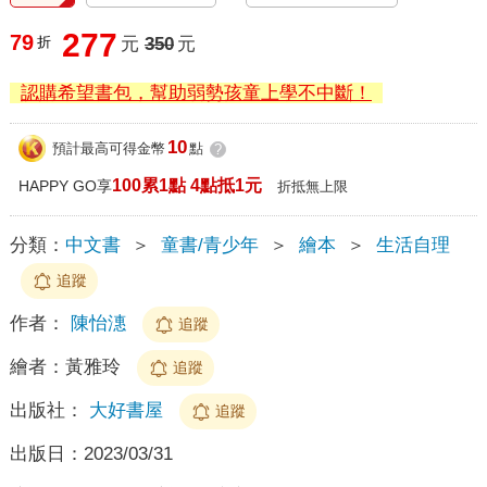
277
79
折
元
350
元
認購希望書包，幫助弱勢孩童上學不中斷！
10
預計最高可得金幣
點
?
100累1點 4點抵1元
HAPPY GO享
折抵無上限
分類：
中文書
＞
童書/青少年
＞
繪本
＞
生活自理
追蹤
作者：
陳怡潓
追蹤
繪者：
黃雅玲
追蹤
出版社：
大好書屋
追蹤
出版日：
2023/03/31