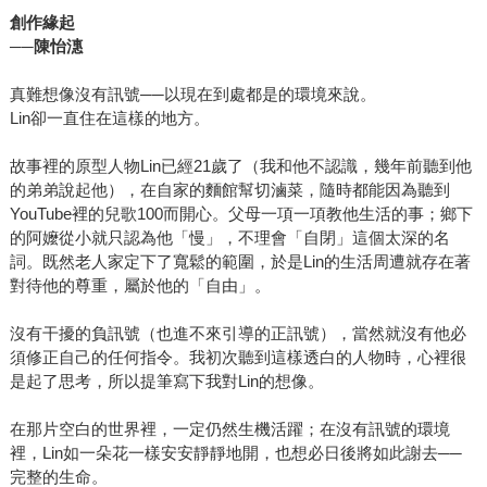
創作緣起
──
陳怡潓
真難想像沒有訊號──以現在到處都是的環境來說。
Lin卻一直住在這樣的地方。
故事裡的原型人物Lin已經21歲了（我和他不認識，幾年前聽到他
的弟弟說起他），在自家的麵館幫切滷菜，隨時都能因為聽到
YouTube裡的兒歌100而開心。父母一項一項教他生活的事；鄉下
的阿嬤從小就只認為他「慢」，不理會「自閉」這個太深的名
詞。既然老人家定下了寬鬆的範圍，於是Lin的生活周遭就存在著
對待他的尊重，屬於他的「自由」。
沒有干擾的負訊號（也進不來引導的正訊號），當然就沒有他必
須修正自己的任何指令。我初次聽到這樣透白的人物時，心裡很
是起了思考，所以提筆寫下我對Lin的想像。
在那片空白的世界裡，一定仍然生機活躍；在沒有訊號的環境
裡，Lin如一朵花一樣安安靜靜地開，也想必日後將如此謝去──
完整的生命。