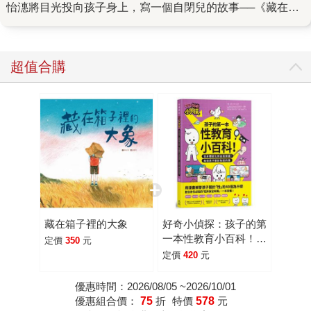
怡潓將目光投向孩子身上，寫一個自閉兒的故事──《藏在箱
子裡的大象》描寫一個男孩、一隻大象和一只箱子；這小小
的一方世界，構成了故事的輪廓。 男孩Lin是故事主角，話
少，而且單一，只會說「要」或「不要」。可以想見，這樣
超值合購
一個自閉的孩子，身邊的朋友肯定少之又少，所幸，他有一
個很重要的朋友，就是大象。大象是故事的靈魂，若有似
無，是很奇妙的存在。大象和Lin的相處有別於Lin在生活中的
樣貌，彷彿Lin只要鑽入一只箱子，便隨著大象四處遨遊，自
由自在！他們去了哪裡？沒有人知道。讀者目光隨著書頁上
的畫面，開啟各種想像：潛入一座幽深、長滿奇花異草的鮮
麗祕境；隨著一輛公車，向微微陡斜的山路而去；一轉眼，
飛向闃寂無聲的遼闊天際……然後，柳暗花明，滿眼金黃耀
眼的稻田，大夥兒歡快地在田野上拋起一束束稻草，大象安
藏在箱子裡的大象
好奇小偵探：孩子的第
安靜靜趴在遠方，猶如一座穩重的大山。 故事場景一幕幕轉
一本性教育小百科！從
定價
350
元
換，像是領著讀者搭上雲霄飛車，翻頁之間，感受驚喜。這
身體變化到自我保護，
定價
420
元
是插畫家黃雅玲的細膩和巧思，她說：「期待可以帶給讀者
每個孩子都該知道的事
（漫畫圖解）
像是看了一場微電影的感受，所以在畫面的呈現上，除了有
優惠時間：2026/08/05 ~2026/10/01
優惠組合價：
75
折
特價
578
元
顯著的光影呈現，有平視、俯瞰與鳥瞰的視覺經驗，以及由