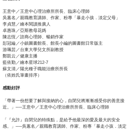
王意中／王意中心理治療所所長、臨床心理師
吳蕙名／親職教育講師、作家、粉專「暴走小孩．淡定父母」
李貞慧／繪本閱讀推廣人
卓惠珠／亞斯教母花媽
陳志恆／諮商心理師、暢銷作家
彭冠綸／小鎮圖書館長、館長小編的圖書館日常版主
游珮芸／台東大學兒文所副教授
鄭凱云／健康主播
藍依勤／繪本星球212-7
蘇文清／陽光種子職能治療所所長
（依姓氏筆畫排序）
感動好評
「帶著一份想要了解與接納的心，自閉兒將漸漸感受你的善意接
近。」──王意中／王意中心理治療所所長、臨床心理師
「『允許』自閉兒的特殊點，是給予他最深的愛及最大的安全
感。」──吳蕙名／親職教育講師、作家、粉專「暴走小孩．淡定