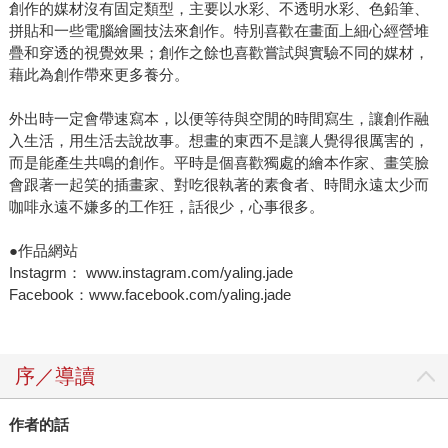
創作的媒材沒有固定類型，主要以水彩、不透明水彩、色鉛筆、
拼貼和一些電腦繪圖技法來創作。特別喜歡在畫面上細心經營堆
疊和穿透的視覺效果；創作之餘也喜歡嘗試與實驗不同的媒材，
藉此為創作帶來更多養分。
外出時一定會帶速寫本，以便等待與空閒的時間寫生，讓創作融
入生活，用生活去說故事。想畫的東西不是讓人覺得很厲害的，
而是能產生共鳴的創作。平時是個喜歡獨處的繪本作家、畫笑臉
會跟著一起笑的插畫家、對吃很執著的素食者、時間永遠太少而
咖啡永遠不嫌多的工作狂，話很少，心事很多。
●作品網站
Instagrm： www.instagram.com/yaling.jade
Facebook：www.facebook.com/yaling.jade
序／導讀
作者的話