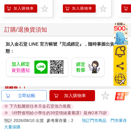
Surprise: The Super
Mario Galaxy Movie
加入購物車
加入購物車
Storybook
訂購/退換貨須知
加入金石堂 LINE 官方帳號『完成綁定』，隨時掌握出貨動
態：
提醒您！！
金石堂及銀行均不會請您操作ATM! 如接獲電話要求您前往
立即結帳
加入購物車
ATM提款機，請不要聽從指示，以免受騙上當！
※ 下方點圖前往本月金石堂強力推薦
※ 《枡野俊明給小學生的39堂情緒素養課》延伸2本75折
退換貨須知：
**提醒您，鑑賞期不等於試用期，退回商品須為全新狀態**
預計 2026/08/10 出貨
參考庫存量：2
預訂門市商品
門市庫存
大量採購
依據「消費者保護法」第19條及行政院消費者保護處公告之