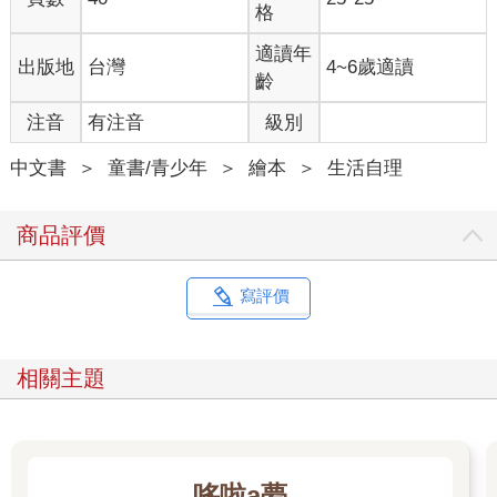
格
適讀年
出版地
台灣
4~6歲適讀
齡
注音
有注音
級別
中文書
＞
童書/青少年
＞
繪本
＞
生活自理
商品評價
寫評價
相關主題
哆啦a夢