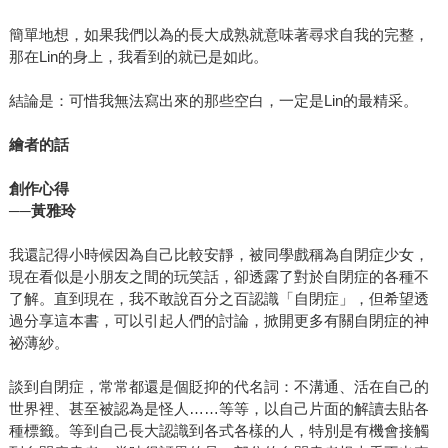
簡單地想，如果我們以為的長大成熟就意味著尋求自我的完整，
那在Lin的身上，我看到的就已是如此。
結論是：可惜我無法寫出來的那些空白，一定是Lin的最精采。
繪者的話
創作心得
──
黃雅玲
我還記得小時候因為自己比較安靜，被同學戲稱為自閉症少女，
現在看似是小朋友之間的玩笑話，卻透露了對於自閉症的各種不
了解。直到現在，我不敢說百分之百認識「自閉症」，但希望透
過分享這本書，可以引起人們的討論，掀開更多有關自閉症的神
祕薄紗。
談到自閉症，常常都還是個貶抑的代名詞：不溝通、活在自己的
世界裡、甚至被認為是怪人……等等，以自己片面的解讀去貼各
種標籤。等到自己長大認識到各式各樣的人，特別是有機會接觸