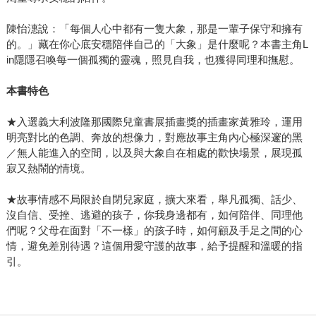
陳怡潓說：「每個人心中都有一隻大象，那是一輩子保守和擁有
的。」藏在你心底安穩陪伴自己的「大象」是什麼呢？本書主角L
in隱隱召喚每一個孤獨的靈魂，照見自我，也獲得同理和撫慰。
本書特色
★入選義大利波隆那國際兒童書展插畫獎的插畫家黃雅玲，運用
明亮對比的色調、奔放的想像力，對應故事主角內心極深邃的黑
／無人能進入的空間，以及與大象自在相處的歡快場景，展現孤
寂又熱鬧的情境。
★故事情感不局限於自閉兒家庭，擴大來看，舉凡孤獨、話少、
沒自信、受挫、逃避的孩子，你我身邊都有，如何陪伴、同理他
們呢？父母在面對「不一樣」的孩子時，如何顧及手足之間的心
情，避免差別待遇？這個用愛守護的故事，給予提醒和溫暖的指
引。