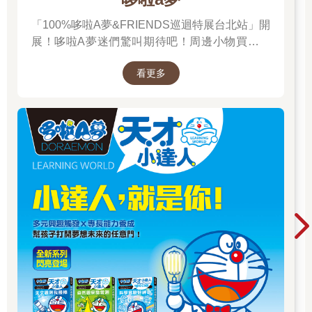
「100%哆啦A夢&FRIENDS巡迴特展台北站」開
展！哆啦A夢迷們驚叫期待吧！周邊小物買起來
先～
看更多