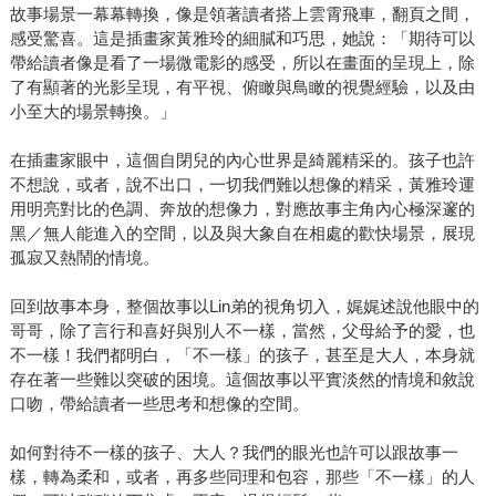
故事場景一幕幕轉換，像是領著讀者搭上雲霄飛車，翻頁之間，
感受驚喜。這是插畫家黃雅玲的細膩和巧思，她說：「期待可以
帶給讀者像是看了一場微電影的感受，所以在畫面的呈現上，除
了有顯著的光影呈現，有平視、俯瞰與鳥瞰的視覺經驗，以及由
小至大的場景轉換。」
在插畫家眼中，這個自閉兒的內心世界是綺麗精采的。孩子也許
不想說，或者，說不出口，一切我們難以想像的精采，黃雅玲運
用明亮對比的色調、奔放的想像力，對應故事主角內心極深邃的
黑／無人能進入的空間，以及與大象自在相處的歡快場景，展現
孤寂又熱鬧的情境。
回到故事本身，整個故事以Lin弟的視角切入，娓娓述說他眼中的
哥哥，除了言行和喜好與別人不一樣，當然，父母給予的愛，也
不一樣！我們都明白，「不一樣」的孩子，甚至是大人，本身就
存在著一些難以突破的困境。這個故事以平實淡然的情境和敘說
口吻，帶給讀者一些思考和想像的空間。
如何對待不一樣的孩子、大人？我們的眼光也許可以跟故事一
樣，轉為柔和，或者，再多些同理和包容，那些「不一樣」的人