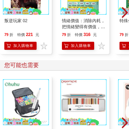
叛逆玩家 02
情緒價值：消除內耗，
特殊傳
把情緒變得有價值，跟
誰都能自在相處
221
316
79
折
特價
元
79
折
特價
元
79
折
加入購物車
加入購物車
您可能也需要