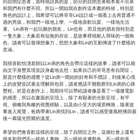
到自閉症患者，當時很訝異的是，部分的自閉患者根本看不出來
和我們有什麼不同。所以一開始我在創作這本書的時候，特別是
角色的設計上，我希望可以將哥哥Lin設計成一個看上去再普通不
過的男孩，和我們一樣地上學、一樣地喜歡玩耍、一樣地生活
著。 Lin弟有一起玩樂的朋友， Lin也有，而且他的朋友很特別是
一隻大象；大象若有似無的存在，是故事裡很耐人尋味的一個角
色。讀者可以發揮想像力，想想大象和Lin的互動傳達了什麼樣的
意涵。
我很喜歡怡潓老師以Lin弟的角色去帶出這樣的故事，讀者可以藉
由文字身歷其境並設身處地去想：如果自己的哥哥患有自閉症，
那是什麼樣的感覺？從Lin弟一開始的好奇和不體諒，到後來心境
上的改變並試著去理解與包容，讀者應該不難觀察到Lin弟的心路
歷程。於是在創作上，我期待可以帶給讀者像是看了一場微電影
的感受，所以在畫面的呈現上，除了有顯著的光影呈現，有平
視、俯瞰與鳥瞰的視覺經驗，以及由小至大的場景轉換，隨著故
事進入尾聲，爸媽帶著Lin弟找到Lin，讀者可以感受微風輕拂與最
後一幕陽光照耀的溫度。
希望你們會喜歡這樣的呈現，除了自閉症之外，這個社會上還有
很多和我們不一樣的人事物，不一樣的皮膚顏色、不一樣的喜