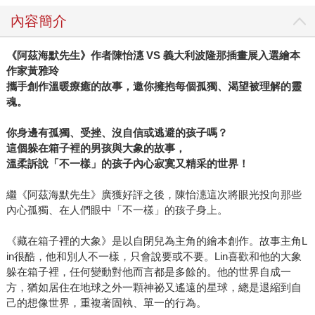
那是一輩子保守和擁有的。」無論孤獨與否，你我內心都需
內容簡介
要一個安穩的倚靠。那個靜靜陪伴自己的「大象」是什麼
呢？
《阿茲海默先生》作者陳怡潓 VS 義大利波隆那插畫展入選繪本
作家黃雅玲
攜手創作溫暖療癒的故事，邀你擁抱每個孤獨、渴望被理解的靈
魂。
你身邊有孤獨、受挫、沒自信或逃避的孩子嗎？
這個躲在箱子裡的男孩與大象的故事，
溫柔訴說「不一樣」的孩子內心寂寞又精采的世界！
繼《阿茲海默先生》廣獲好評之後，陳怡潓這次將眼光投向那些
內心孤獨、在人們眼中「不一樣」的孩子身上。
《藏在箱子裡的大象》是以自閉兒為主角的繪本創作。故事主角L
in很酷，他和別人不一樣，只會說要或不要。Lin喜歡和他的大象
躲在箱子裡，任何變動對他而言都是多餘的。他的世界自成一
方，猶如居住在地球之外一顆神祕又遙遠的星球，總是退縮到自
己的想像世界，重複著固執、單一的行為。