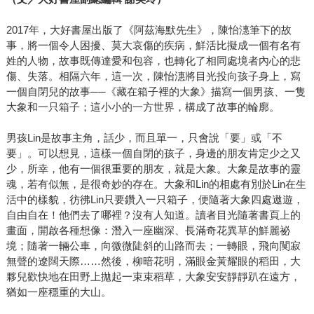
2017年，大好書屋出版了《阿茲海默先生》，陳怡潓筆下的故
事，將一個令人困擾、莫大哀傷的疾病，鮮活比擬成一個有名有
姓的人物，故事既傳達愛和包容，也轉化了相同處境者內心的悲
傷、失落。相隔六年，這一次，陳怡潓將目光投向孩子身上，寫
一個自閉兒的故事──《藏在箱子裡的大象》描寫一個男孩、一隻
大象和一只箱子；這小小的一方世界，構成了故事的輪廓。
男孩Lin是故事主角，話少，而且單一，只會說「要」或「不
要」。可以想見，這樣一個自閉的孩子，身邊的朋友肯定少之又
少，所幸，他有一個很重要的朋友，就是大象。大象是故事的靈
魂，若有似無，是很奇妙的存在。大象和Lin的相處有別於Lin在生
活中的樣貌，彷彿Lin只要鑽入一只箱子，便隨著大象四處遨遊，
自由自在！他們去了哪裡？沒有人知道。讀者目光隨著書頁上的
畫面，開啟各種想像：潛入一座幽深、長滿奇花異草的鮮麗祕
境；隨著一輛公車，向微微陡斜的山路而去；一轉眼，飛向闃寂
無聲的遼闊天際……然後，柳暗花明，滿眼金黃耀眼的稻田，大
夥兒歡快地在田野上拋起一束束稻草，大象安安靜靜趴在遠方，
猶如一座穩重的大山。