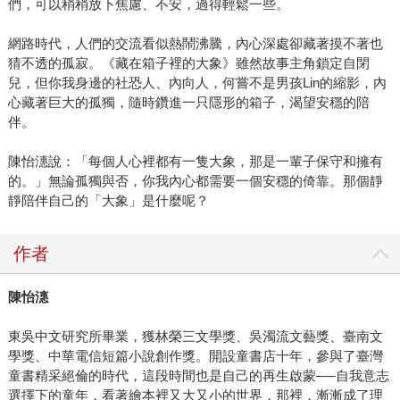
們，可以稍稍放下焦慮、不安，過得輕鬆一些。
網路時代，人們的交流看似熱鬧沸騰，內心深處卻藏著摸不著也
猜不透的孤寂。《藏在箱子裡的大象》雖然故事主角鎖定自閉
兒，但你我身邊的社恐人、內向人，何嘗不是男孩Lin的縮影，內
心藏著巨大的孤獨，隨時鑽進一只隱形的箱子，渴望安穩的陪
伴。
陳怡潓說：「每個人心裡都有一隻大象，那是一輩子保守和擁有
的。」無論孤獨與否，你我內心都需要一個安穩的倚靠。那個靜
靜陪伴自己的「大象」是什麼呢？
作者
陳怡潓
東吳中文研究所畢業，獲林榮三文學獎、吳濁流文藝獎、臺南文
學獎、中華電信短篇小說創作獎。開設童書店十年，參與了臺灣
童書精采絕倫的時代，這段時間也是自己的再生啟蒙──自我意志
選擇下的童年，看著繪本裡又大又小的世界，那裡，漸漸成了理