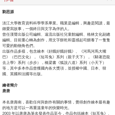
劉思源
淡江大學教育資料科學學系畢業。職業是編輯，興趣是閱讀，最
鍾愛寫故事，一個終日與文字為伴的人。
曾任漢聲出版公司編輯、遠流出版社兒童館編輯、格林文化副總
編輯。目前重心轉為創作，用文字餅乾和靈感起司餵養了一隻隻
可愛的動物角色們。
出版作品多樣，包含繪本《好餓好餓好餓》、《河馬河馬大嘴
巴》（巴巴文化），《短耳兔》系列（親子天下），《騎著恐龍
去上學》系列（步步），橋梁書《狐說八道》系列（小天下）
等，其中多本作品曾獲國內各大獎項，並授權中國、日本、韓
國、英國和法國等出版。
繪者簡介
唐唐
本名唐壽南，喜歡任何與創作有關的事情，覺得創作繪本最有趣
的地方是可以一再重溫童年的快樂時光。
2003 年以唐唐為筆名發表作品至今，作品包括繪本《短耳兔》、