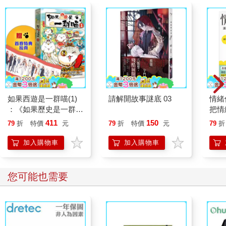
如果西遊是一群喵(1)
請解開故事謎底 03
情緒
：《如果歷史是一群
把情
喵》作者最新力作，附
誰都
411
150
79
折
特價
元
79
折
特價
元
79
折
【首卷特典】拉頁
加入購物車
加入購物車
您可能也需要