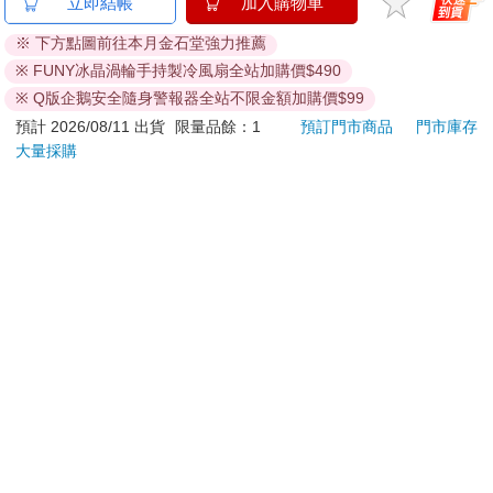
金石堂及銀行均不會請您操作ATM! 如接獲電話要求您前往
立即結帳
加入購物車
ATM提款機，請不要聽從指示，以免受騙上當！
※ 下方點圖前往本月金石堂強力推薦
退換貨須知：
※ FUNY冰晶渦輪手持製冷風扇全站加購價$490
**提醒您，鑑賞期不等於試用期，退回商品須為全新狀態**
※ Q版企鵝安全隨身警報器全站不限金額加購價$99
依據「消費者保護法」第19條及行政院消費者保護處公告之
預計 2026/08/11 出貨
限量品餘：1
預訂門市商品
門市庫存
「通訊交易解除權合理例外情事適用準則」，以下商品購買
大量採購
後，除商品本身有瑕疵外，將不提供7天的猶豫期：
易於腐敗、保存期限較短或解約時即將逾期。（如：生
鮮食品）
依消費者要求所為之客製化給付。（客製化商品）
報紙、期刊或雜誌。（含MOOK、外文雜誌）
經消費者拆封之影音商品或電腦軟體。
非以有形媒介提供之數位內容或一經提供即為完成之線
上服務，經消費者事先同意始提供。（如：電子書、電
子雜誌、下載版軟體、虛擬商品…等）
已拆封之個人衛生用品。（如：內衣褲、刮鬍刀、除毛
刀…等）
若非上列種類商品，均享有到貨7天的猶豫期（含例假