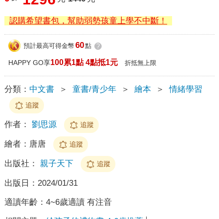
認購希望書包，幫助弱勢孩童上學不中斷！
60
預計最高可得金幣
點
?
100累1點 4點抵1元
HAPPY GO享
折抵無上限
分類：
中文書
＞
童書/青少年
＞
繪本
＞
情緒學習
追蹤
作者：
劉思源
追蹤
繪者：
唐唐
追蹤
出版社：
親子天下
追蹤
出版日：
2024/01/31
適讀年齡：
4~6歲適讀 有注音