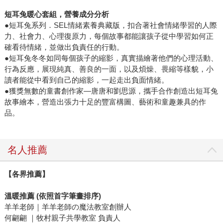
短耳兔暖心套組，營養成分分析
●短耳兔系列．SEL情緒素養典藏版，扣合著社會情緒學習的人際
力、社會力、心理復原力，每個故事都能讓孩子從中學習如何正
確看待情緒，並做出負責任的行動。
●短耳兔冬冬如同每個孩子的縮影，真實描繪著他們的心理活動、
行為反應，展現純真、善良的一面，以及煩燥、畏縮等樣貌，小
讀者能從中看到自己的縮影，一起走出負面情緒。
●獲獎無數的童書創作家—唐唐和劉思源，攜手合作創造出短耳兔
故事繪本，營造出張力十足的豐富構圖、藝術和童趣兼具的作
品。
名人推薦
【各界推薦】
溫暖推薦 (依照首字筆畫排序)
羊羊老師｜羊羊老師の魔法教室創辦人
何翩翩 ｜牧村親子共學教室 負責人