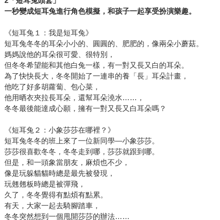
2「短耳兔頭套」
一秒變成短耳兔進行角色模擬，和孩子一起享受扮演樂趣。
《短耳兔１：我是短耳兔》
短耳兔冬冬的耳朵小小的、圓圓的、肥肥的，像兩朵小蘑菇。
媽媽說他的耳朵很可愛、很特別，
但冬冬希望能和其他白兔一樣，有一對又長又白的耳朵。
為了快快長大，冬冬開始了一連串的養「長」耳朵計畫，
他吃了好多胡蘿蔔、包心菜，
他用晒衣夾拉長耳朵，還幫耳朵澆水……，
冬冬最後能達成心願，擁有一對又長又白耳朵嗎？
《短耳兔２：小象莎莎在哪裡？》
短耳兔冬冬的班上來了一位新同學—小象莎莎。
莎莎很喜歡冬冬，冬冬走到哪，莎莎就跟到哪。
但是，和一頭象當朋友，麻煩也不少，
像是玩躲貓貓時總是最先被發現，
玩翹翹板時總是被彈飛，
久了，冬冬覺得有點煩有點累。
有天，大家一起去騎腳踏車，
冬冬突然想到一個甩開莎莎的辦法……