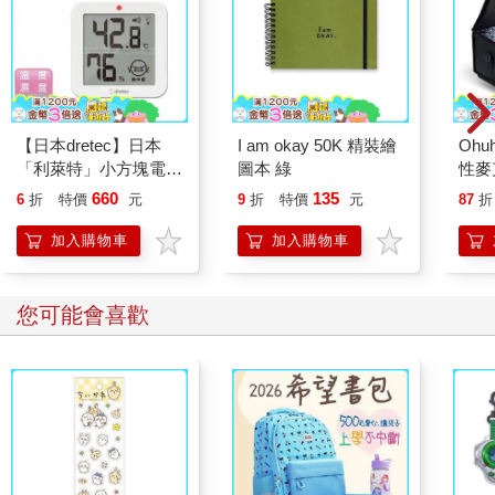
【日本dretec】日本
I am okay 50K 精裝繪
Ohu
「利萊特」小方塊電子
圖本 綠
性麥
式溫濕度計-白色(O-
660
135
6
折
特價
元
9
折
特價
元
87
折
451WT)
加入購物車
加入購物車
您可能會喜歡