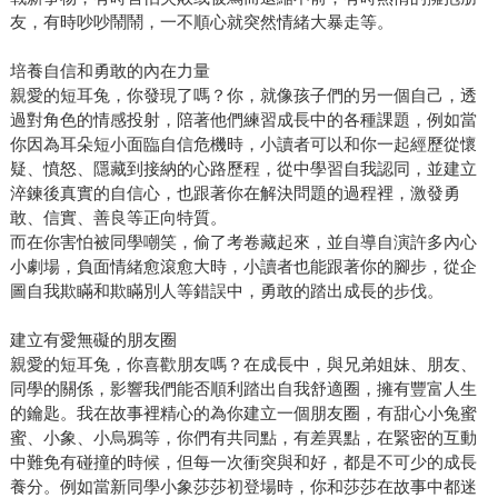
友，有時吵吵鬧鬧，一不順心就突然情緒大暴走等。
培養自信和勇敢的內在力量
親愛的短耳兔，你發現了嗎？你，就像孩子們的另一個自己，透
過對角色的情感投射，陪著他們練習成長中的各種課題，例如當
你因為耳朵短小面臨自信危機時，小讀者可以和你一起經歷從懷
疑、憤怒、隱藏到接納的心路歷程，從中學習自我認同，並建立
淬鍊後真實的自信心，也跟著你在解決問題的過程裡，激發勇
敢、信實、善良等正向特質。
而在你害怕被同學嘲笑，偷了考卷藏起來，並自導自演許多內心
小劇場，負面情緒愈滾愈大時，小讀者也能跟著你的腳步，從企
圖自我欺瞞和欺瞞別人等錯誤中，勇敢的踏出成長的步伐。
建立有愛無礙的朋友圈
親愛的短耳兔，你喜歡朋友嗎？在成長中，與兄弟姐妹、朋友、
同學的關係，影響我們能否順利踏出自我舒適圈，擁有豐富人生
的鑰匙。我在故事裡精心的為你建立一個朋友圈，有甜心小兔蜜
蜜、小象、小烏鴉等，你們有共同點，有差異點，在緊密的互動
中難免有碰撞的時候，但每一次衝突與和好，都是不可少的成長
養分。例如當新同學小象莎莎初登場時，你和莎莎在故事中都迷