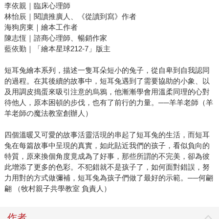
李依親｜臨床心理師
林怡辰｜閱讀推廣人、《從讀到寫》作者
海狗房東｜繪本工作者
陳志恆｜諮商心理師、暢銷作家
藍依勤｜「繪本星球212-7」版主
短耳兔繪本系列，描述一隻耳朵短小的兔子，從自卑到自我認同
的過程。在其後續的故事中，短耳兔遇到了需要協助的小象、以
及用調皮搗蛋來吸引注意的烏鴉，他漸漸學會用溫柔同理的心對
待他人，原本困頓的步伐，也有了前行的力量。──羊羊老師（羊
羊老師の魔法教室創辦人）
四個溫暖又可愛的故事活靈活現的串起了短耳兔的生活，而短耳
兔在每篇故事中呈現的真實，如此貼近我們的孩子，看似負向的
特質，原來換個角度竟成為了好事，那些所謂的不完美，卻為彼
此增添了更多的色彩。不犯錯就不是孩子了，如何面對錯誤，努
力用對的方式做彌補，短耳兔為孩子們做了最好的示範。──何翩
翩 （牧村親子共學教室 負責人）
作者