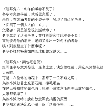
《短耳兔３：冬冬的考卷不見了》
冬冬考完數學後，就感覺完蛋了，
果然，在裝滿考卷的小袋子中，發現了自己的考卷，
上面寫了一個大大的「０」。
怎麼辦！要是被發現的話就慘了！
冬冬拿走了這張考卷，並打算讓它從此消失不見！
直到發考卷的那天，老師又拿出一張冬冬的考卷，
咦！到底發生了什麼事呢？
冬冬心裡的祕密如同雪球般越滾越大……
《短耳兔4：麵包宅急便》
短耳兔冬冬意外發現一座老土窯，決定修復後，用它來烤麵包給
大家吃。
可是，在整修的過程中，卻來了一位不速之客，
烏鴉小派朝著土窯丟石頭、撒毛毛蟲，
在烤出香噴噴的麵包時，烏鴉小派故意衝向剛出爐的麵包，
大家都氣壞了！
烏鴉小派此時才說出故意調皮搗蛋的原因，
冬冬知道後決定給小派一個「超級任務」……