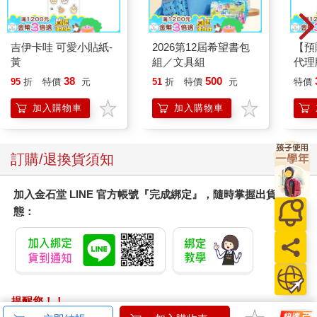
吉伊卡哇 可愛小貼紙-
2026第12屆希望書包
【預
黃
組／文具組
代理
限定
38
500
95
折
特價
元
51
折
特價
元
特價
25
加入購物車
加入購物車
訂購/退換貨須知
加入金石堂 LINE 官方帳號『完成綁定』，隨時掌握出貨動
態：
提醒您！！