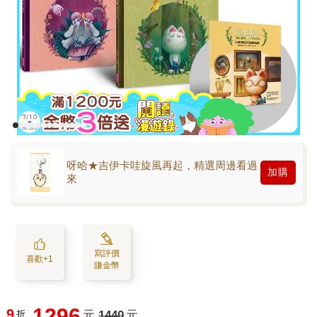
呀哈★吉伊卡哇旋風再起，精選周邊看過
加購
來
寫評價
喜歡+1
賺金幣
1296
9
折
元
1440
元