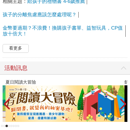
相關主題：
給孩子的禮物書 4-6歲推薦
孩子的分離焦慮應該怎麼處理呢？
金幣要過期？不浪費！換購孩子書單、益智玩具，CP值
放十倍大！
看更多
活動訊息
飢餓遊戲前傳贈早優券