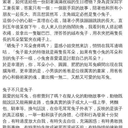
索著，如何送給他一份刻著滿滿祝福的生日禮物？身為資深寫字
工兼長輩，答案只有一個：一個親手寫的故事，陪著他和所有小
朋友一起長大。而且想當然耳，主角鐵定必然是隻小兔子。
這個小小的心願一直埋在心底，隨著小男孩蹦蹦跳跳的長大。直
到五年後某個下午，在人來人往的熱鬧街角，我看到有人搭起晒
衣繩，並拿出一隻皺巴巴、溼答答的絨布兔子，用衣夾把兩隻長
長的耳朵緊緊夾在繩子上。
「晒兔子？耳朵會疼嗎？」靈感小姐突然來訪，悄悄在我耳邊嘀
咕，「兔子最大的特徵就是兩隻長耳朵，如果有隻小兔的耳朵和
別的兔子不一樣，小兔會喜愛還是討厭自己的耳朵？」
於是幸運的，你，耳朵小小、圓圓、肥肥的短耳兔瞬間出現在我
腦海裡。更幸運的是，小男孩的爸爸是位很厲害的畫家，用爸爸
的心和藝術家的魂，畫出獨一無二、又酷又可愛的短耳兔。
兔子不只是兔子
親愛的短耳兔，你察覺到了嗎？在擬人化的動物故事中，動物既
能說話又能兩腳走路，也像真實的孩子或大人一樣上學、烤麵
包、騎車等。換句話說，在你毛茸茸兔子外表下，反映的是孩子
的真正樣貌，一舉一動和孩子的身體、心理和行為發展十分契
合，有時過度放大自我，有時失去自信，充滿困惑；有時勇敢挑
戰新事物，有時害怕失敗或被罵而退縮不前；有時熱情的擁抱朋