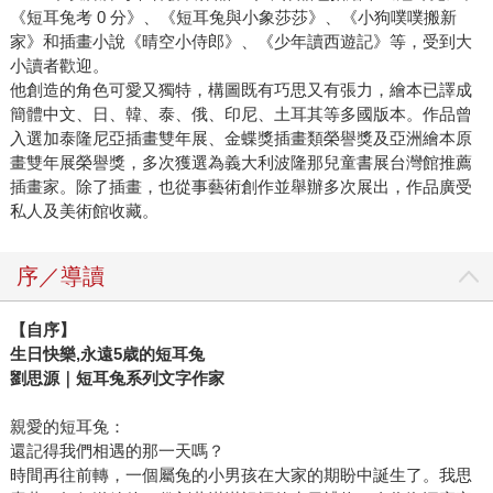
《短耳兔考 0 分》、《短耳兔與小象莎莎》、《小狗噗噗搬新
家》和插畫小說《晴空小侍郎》、《少年讀西遊記》等，受到大
小讀者歡迎。
他創造的角色可愛又獨特，構圖既有巧思又有張力，繪本已譯成
簡體中文、日、韓、泰、俄、印尼、土耳其等多國版本。作品曾
入選加泰隆尼亞插畫雙年展、金蝶獎插畫類榮譽獎及亞洲繪本原
畫雙年展榮譽獎，多次獲選為義大利波隆那兒童書展台灣館推薦
插畫家。除了插畫，也從事藝術創作並舉辦多次展出，作品廣受
私人及美術館收藏。
序／導讀
【自序】
生日快樂‚永遠5歳的短耳兔
劉思源｜短耳兔系列文字作家
親愛的短耳兔：
還記得我們相遇的那一天嗎？
時間再往前轉，一個屬兔的小男孩在大家的期盼中誕生了。我思