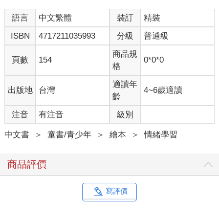
語言
中文繁體
裝訂
精裝
ISBN
4717211035993
分級
普通級
商品規
頁數
154
0*0*0
格
適讀年
出版地
台灣
4~6歲適讀
齡
注音
有注音
級別
中文書
＞
童書/青少年
＞
繪本
＞
情緒學習
商品評價
寫評價