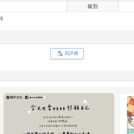
級別
科
寫評價