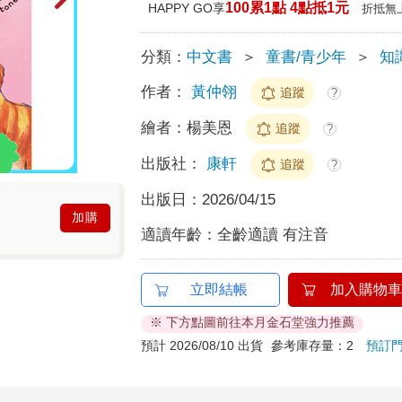
100累1點 4點抵1元
HAPPY GO享
折抵無
分類：
中文書
＞
童書/青少年
＞
知
作者：
黃仲翎
追蹤
?
繪者：
楊美恩
追蹤
?
出版社：
康軒
追蹤
?
出版日：
2026/04/15
加購
適讀年齡：
全齡適讀 有注音
立即結帳
加入購物車
※ 下方點圖前往本月金石堂強力推薦
預計 2026/08/10 出貨
參考庫存量：2
預訂