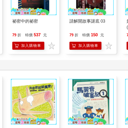
祕密中的祕密
請解開故事謎底 03
537
150
79
折
特價
元
79
折
特價
元
加入購物車
加入購物車