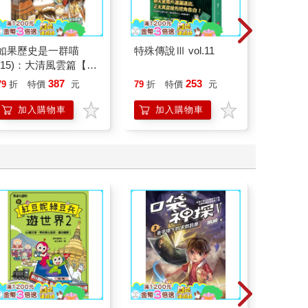
如果歷史是一群喵
特殊傳說Ⅲ vol.11
廿載．
(15)：大清風雲篇【萌
道20
貓漫畫學歷史】
387
253
79
折
特價
元
79
折
特價
元
79
折
加入購物車
加入購物車
加