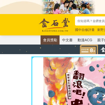
國中自修評量
東野
唯紅花綻放
奧德賽
會員獎勵
中文書
動漫ACG
親子