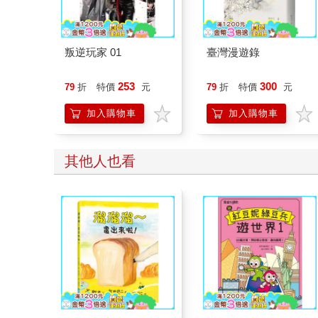
叛逆玩家 01
臺灣漫遊錄
253
300
79
折
特價
元
79
折
特價
元
加入購物車
加入購物車
其他人也看