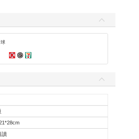
全球
級
1*28cm
適讀