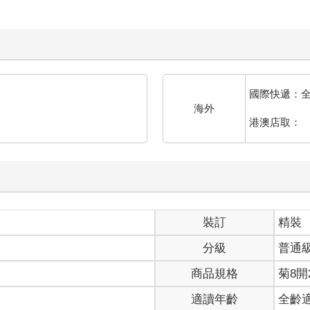
國際快遞：
海外
港澳店取：
裝訂
精裝
分級
普通
商品規格
菊8開2
適讀年齡
全齡