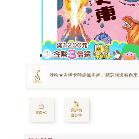
呀哈★吉伊卡哇旋風再起，精選周邊看過來
寫評價
喜歡+1
賺金幣