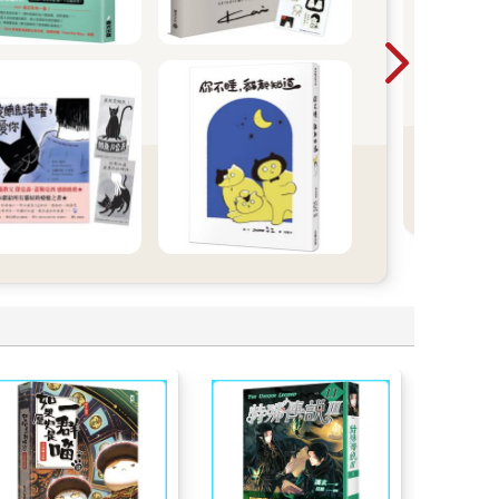
波
哈利
年，
下終
時優
過！