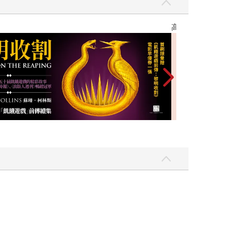
優惠
遠流童書展75折