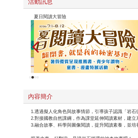
活動訊息
高功能倖存者：如果不「有用」，我還值得被愛嗎
內容簡介
1.透過擬人化角色與故事情節，引導孩子認識「岩石
2.對接國教自然課綱，作為課堂延伸閱讀素材，建立
3.融合故事、科學與圖像閱讀，提升閱讀素養，並