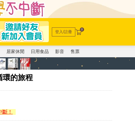
0
登入/註冊
電
居家休閒
日用食品
影音
售票
循環的旅程
中斷！