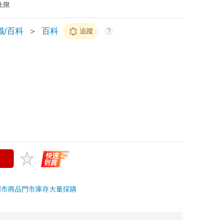
上限
識/百科
＞
百科
追蹤
?
門市商品
門市庫存
大量採購