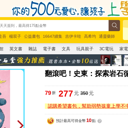
圭吾
楊双子
公益書包
16647續集
吉伊卡哇
高希均
通靈藥師
路邊攤新作
馬斯克
玩具總動員5
超慢跑
館
英文書
雜誌
電子書
文具
玩具親子
3C電玩
家
翻滾吧！史東：探索岩石
277
79
折
元
350
元
認購希望書包，幫助弱勢孩童上學不
10
預計最高可得金幣
點
?