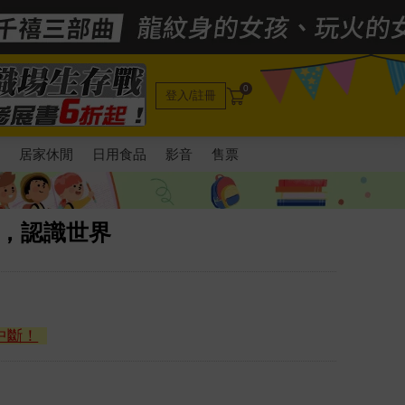
0
登入/註冊
電
居家休閒
日用食品
影音
售票
始，認識世界
中斷！