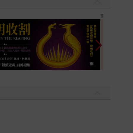
優惠
遠流童書展75