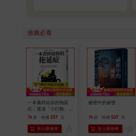
趕緊就醫。
推薦必看
一本書終結你的拖延
祕密中的祕密
症：透過「小行動」打
開大腦的行動開關，懶
237
537
79
折
特價
元
79
折
特價
元
人也能變身「行動派」
的37個科學方法
加入購物車
加入購物車