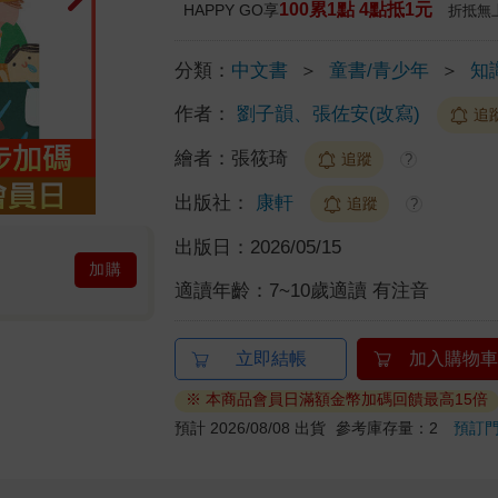
100累1點 4點抵1元
HAPPY GO享
折抵無
分類：
中文書
＞
童書/青少年
＞
知
作者：
劉子韻、張佐安(改寫)
追
繪者：
張筱琦
追蹤
?
出版社：
康軒
追蹤
?
出版日：
2026/05/15
加購
適讀年齡：
7~10歲適讀 有注音
立即結帳
加入購物車
※ 本商品會員日滿額金幣加碼回饋最高15倍
預計 2026/08/08 出貨
參考庫存量：2
預訂