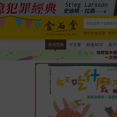
國中自修評量
東野
唯紅花綻放
奧德賽
會員獎勵
中文書
動漫ACG
親子