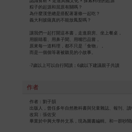
認識食材 × 走進異國文化 × 探索料理的起源
粽子的起源和屈原有關嗎？
為什麼漢堡總是搭配著薯條一起吃？
義大利披薩真的不能放鳳梨嗎？
讓我們一起打開這本書，走進廚房、坐上餐桌，
用眼睛看、用鼻子聞、用嘴巴品嘗，
原來每一道料理，都不只是「食物」，
而是一個個等著被聽見的小故事。
‧7歲以上可以自行閱讀；6歲以下建議親子共讀
作者
作者：劉子韻
出版人，曾任多年自然教科書與兒童雜誌、報刊、讀
改寫：張佐安
畢業於中興大學外文系，現為圖書編輯。和一群吵鬧