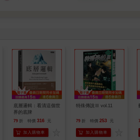
底層邏輯：看清這個世
特殊傳說Ⅲ vol.11
界的底牌
316
253
79
折
特價
元
79
折
特價
元
加入購物車
加入購物車