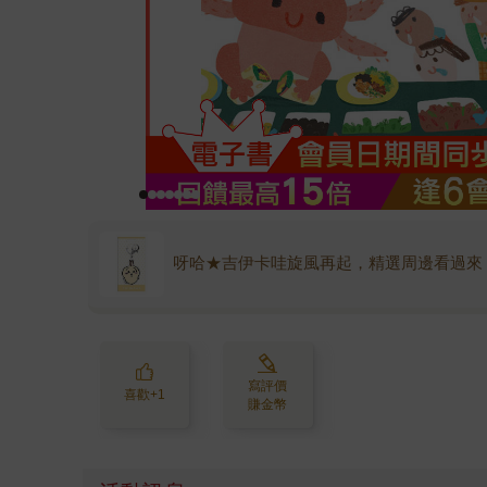
呀哈★吉伊卡哇旋風再起，精選周邊看過來
寫評價
喜歡+1
賺金幣