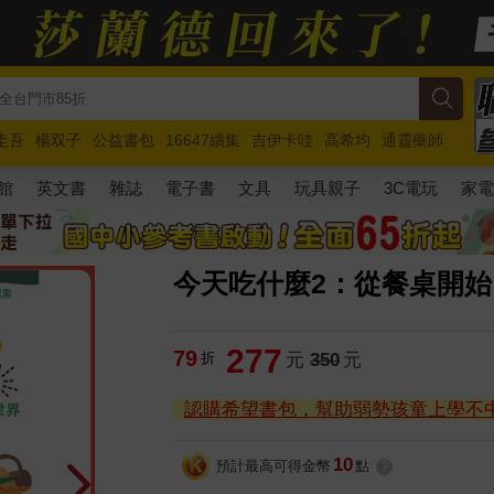
圭吾
楊双子
公益書包
16647續集
吉伊卡哇
高希均
通靈藥師
路邊攤新作
馬斯克
玩具總動員5
超慢跑
館
英文書
雜誌
電子書
文具
玩具親子
3C電玩
家
今天吃什麼2：從餐桌開
277
79
折
元
350
元
認購希望書包，幫助弱勢孩童上學不
10
預計最高可得金幣
點
?