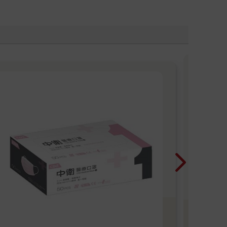
「1
展台
期待