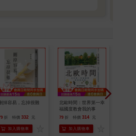
刪掉容易，忘掉很難
北歐時間：世界第一幸
請解開故
福國度教會我的事
332
314
79
折
特價
元
79
折
特價
元
79
折
加入購物車
加入購物車
加