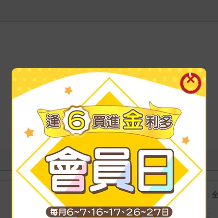
國際快遞：
海外
港澳店取：