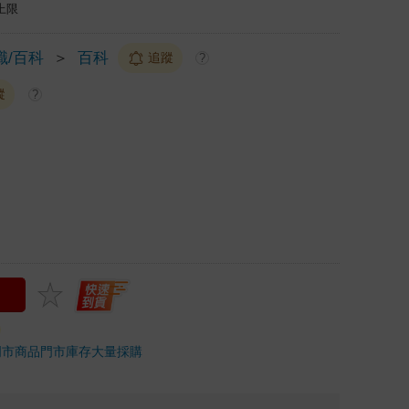
上限
識/百科
＞
百科
追蹤
?
蹤
?
門市商品
門市庫存
大量採購