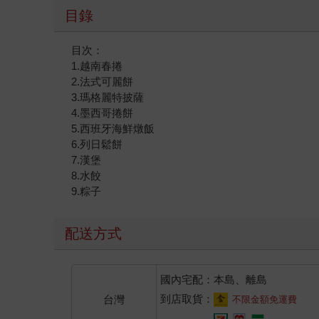
目錄
目次：
1.越南春捲
2.法式可麗餅
3.瑪格麗特披薩
4.墨西哥捲餅
5.西班牙海鮮燉飯
6.列日鬆餅
7.漢堡
8.水餃
9.粽子
配送方式
國內宅配：本島、離島
到店取貨：
台灣
不限金額免運費