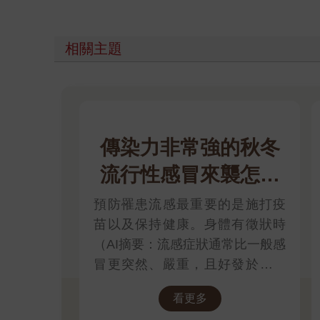
相關主題
傳染力非常強的秋冬
流行性感冒來襲怎麼
辦？
預防罹患流感最重要的是施打疫
苗以及保持健康。身體有徵狀時
（AI摘要：流感症狀通常比一般感
冒更突然、嚴重，且好發於「高
燒（約$38$°C 以上）、肌肉痠
看更多
痛、極度疲倦」三個典型症狀）