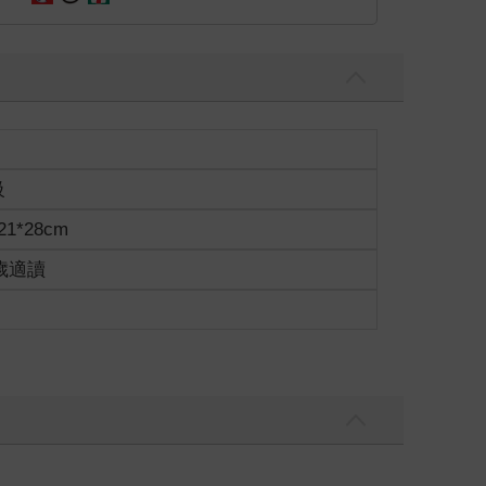
級
1*28cm
0歲適讀