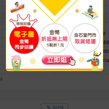
裝訂
精裝
分級
普通
商品規格
菊8開2
適讀年齡
7~1
級別
科
寫評價