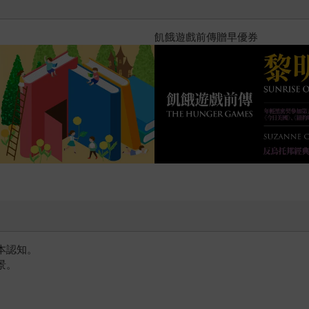
？（限量作者親簽版）
PUGO噗果聰明書包開學季預購
本認知。
景。