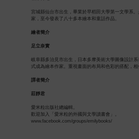
宮城縣仙台市出生，畢業於早稻田大學第一文學系。
家，至今發表了八十多本繪本和童話作品。
繪者簡介
足立奈實
岐阜縣多治見市出生，日本多摩美術大學圖像設計系畢
式成為繪本作家。重視畫面的布局和色彩的搭配，相
譯者簡介
莊靜君
愛米粒出版社總編輯。
歡迎加入「愛米粒的外國與文學讀書會」。
www.facebook.com/groups/emilybooks/