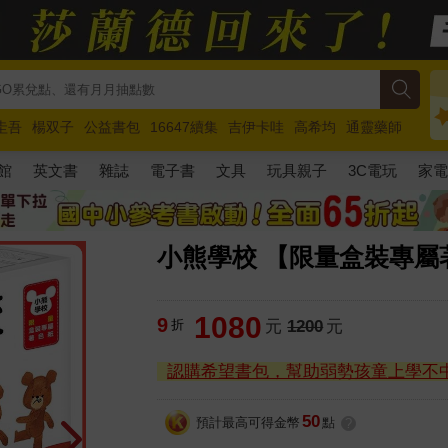
圭吾
楊双子
公益書包
16647續集
吉伊卡哇
高希均
通靈藥師
路邊攤新作
馬斯克
玩具總動員5
超慢跑
館
英文書
雜誌
電子書
文具
玩具親子
3C電玩
家
小熊學校 【限量盒裝專屬
1080
9
折
元
1200
元
認購希望書包，幫助弱勢孩童上學不
50
預計最高可得金幣
點
?