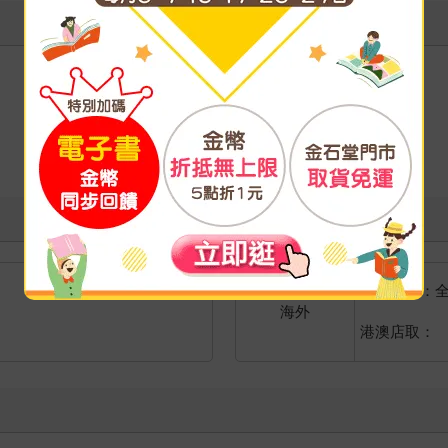
國際快遞：
海外
港澳店取：