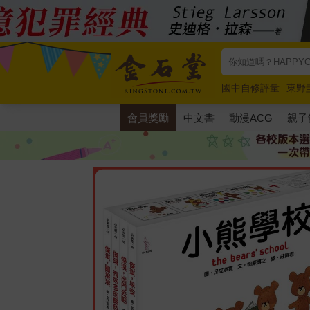
國中自修評量
東野
唯紅花綻放
奧德賽
會員獎勵
中文書
動漫ACG
親子