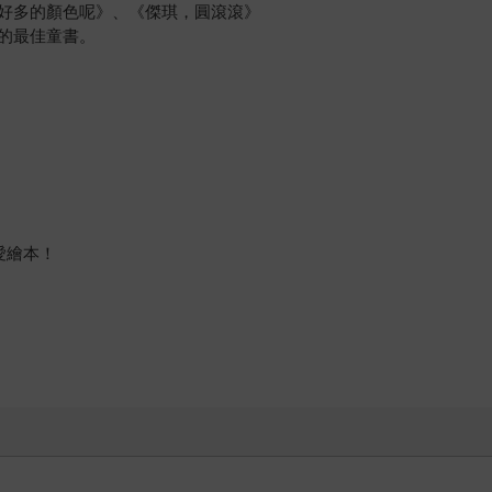
好多的顏色呢》、《傑琪，圓滾滾》
的最佳童書。
愛繪本！