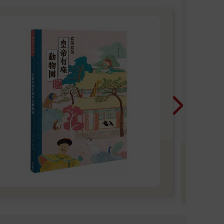
對
202
對！
起