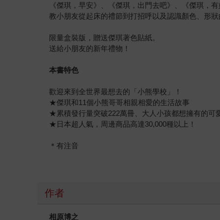
《傑琪，早安》、《傑琪，出門去吧》、《傑琪，有
教小朋友從起床的禮節到打招呼以及認識顏色、形狀
限量盒裝版，贈送傑琪著色貼紙。
送給小朋友的新年禮物！
本書特色
歡迎來到全世界最想去的「小熊學校」！
★傑琪和11個小熊哥哥相親相愛的生活故事
★累積發行量突破222萬冊、大人小孩都想擁有的可
★日本超人氣，周邊商品高達30,000種以上！
＊有注音
作者
相原博之