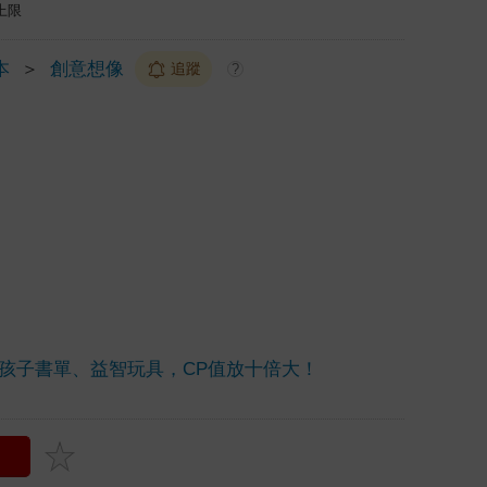
上限
本
＞
創意想像
追蹤
?
孩子書單、益智玩具，CP值放十倍大！