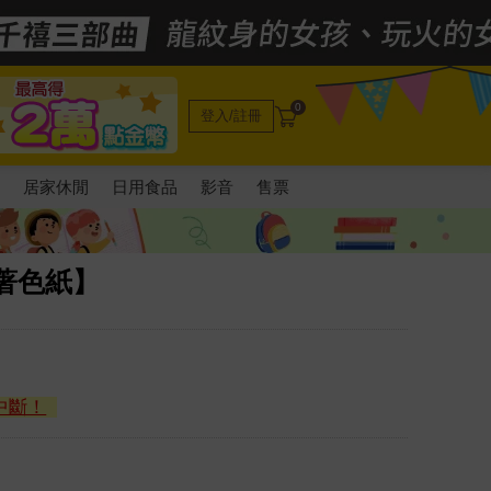
0
登入/註冊
電
居家休閒
日用食品
影音
售票
著色紙】
中斷！