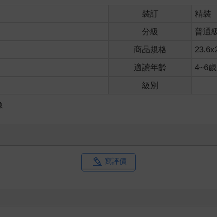
裝訂
精裝
分級
普通
商品規格
23.6x
適讀年齡
4~6
級別
像
寫評價