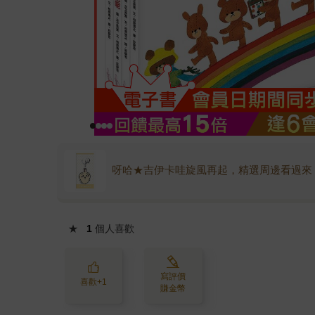
呀哈★吉伊卡哇旋風再起，精選周邊看過來
★
1
個人喜歡
寫評價
喜歡+1
賺金幣