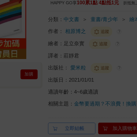
100累1點 4點抵1元
HAPPY GO享
折抵無
分類：
中文書
＞
童書/青少年
＞
繪
作者：
相原博之
追蹤
?
繪者：
足立奈實
追蹤
?
譯者：
莊靜君
出版社：
愛米粒
追蹤
?
加購
出版日：
2021/01/01
適讀年齡：
4~6歲適讀
相關主題：
金幣要過期？不浪費！換購
立即結帳
加入購物車