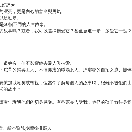
五星好評★
的漂亮，更是內心的善良與勇氣。
以是勳章。
是30個不同的人生故事。
的故事嗎？或者，我可以選擇接受它？甚至更進一步，多愛它一點？
一道疤痕，但不影響他去愛人與被愛。
：駝背的鋪磚工人、不停抓癢的職場女人、胖嘟嘟的自拍女孩、憔悴
表就加以嘲笑或輕視，但當你了解每個人的故事時，很難不被他們由
樣的故事？
讀者告訴我他們的切身感受。有些家長告訴我，他們的孩子看待身體
| 譯者、繪本暨兒少讀物推廣人