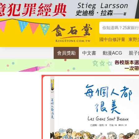
國中自修評量
東野
唯紅花綻放
奧德賽
會員獎勵
中文書
動漫ACG
親子