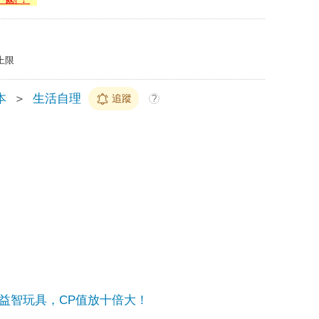
上限
本
＞
生活自理
追蹤
?
益智玩具，CP值放十倍大！