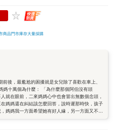
市商品
門市庫存
大量採購
媽媽十萬個為什麼： 「為什麼那個阿伯沒有頭
事人就在眼前，二來媽媽心中也會冒出無數個念頭，
正在媽媽還在糾結該怎麼回答，說時遲那時快，孩子
紀，媽媽我一方面希望她有好人緣，另一方面又不希
同，而忽略了存異。 但同樣的，還在糾結這些心思
看到這本書的介紹時，一時勾起回憶和感動：是啊，