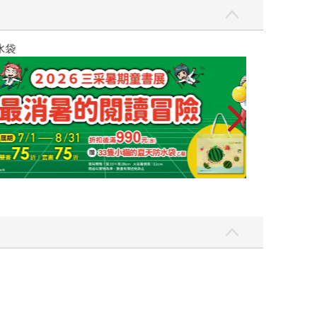
無數人脆弱悲傷的時刻，還能以充滿人文關懷的筆觸
你奶奶相愛、生下可愛的小孩。這道疤是我的故
這本書！」「光看書名和插畫就很感動！」「迫不及
卻是點出了： 每個人都很美，每個人都有自己的
念前先想想：每個人都一樣努力去愛、去生活、去譜