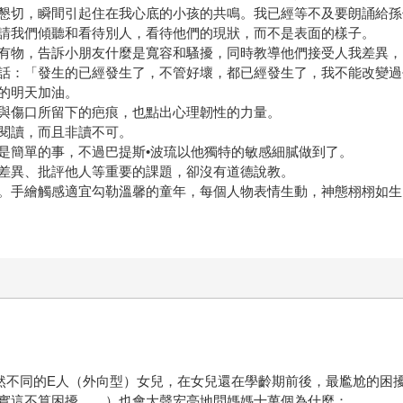
懇切，瞬間引起住在我心底的小孩的共鳴。我已經等不及要朗誦給孫
請我們傾聽和看待別人，看待他們的現狀，而不是表面的樣子。
有物，告訴小朋友什麼是寬容和騷擾，同時教導他們接受人我差異，
話：「發生的已經發生了，不管好壞，都已經發生了，我不能改變過
的明天加油。
與傷口所留下的疤痕，也點出心理韌性的力量。
閱讀，而且非讀不可。
是簡單的事，不過巴提斯•波琉以他獨特的敏感細膩做到了。
差異、批評他人等重要的課題，卻沒有道德說教。
。手繪觸感適宜勾勒溫馨的童年，每個人物表情生動，神態栩栩如生
截然不同的E人（外向型）女兒，在女兒還在學齡期前後，最尷尬的
實這不算困擾……）也會大聲宏亮地問媽媽十萬個為什麼：