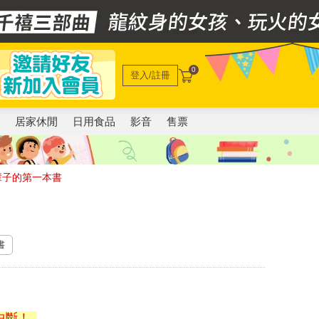
0
登入/註冊
電
居家休閒
日用食品
影音
售票
輩子的第一本書
書
中斷！