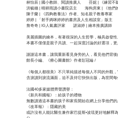
林怡辰 | 國小教師、閱讀推廣人 芬妮 | 《練習
洪毓穗 | 晴耕雨讀小書院店主 海狗房東 | 《他
陳子蘭 | 《四夠教養法》作者、知名親子教養專家 
婷婷 | 「射手媽咪婷婷的書房及人生相談室」版主 
詹奇奇 | IG人氣書評家 諶淑婷 | 繪本推廣講師 藍
美麗插圖的繪本，有著很深的人生哲學，極具啟發性
本書不僅僅是親子共讀、一起深度討論的好選項，更是青
謝謝這本書，讓我重新看見身旁的人，看見他們背後
館長小編、《療心圖書館》作者彭冠綸 /
《每個人都很美》不只單純描述每個人不同的外觀，
含淚讀到淚流滿面，迫不及待它快快出版，為世間每個
法國40多家媒體齊聲讚譽：
《新共和國報》：給孩子的禮物
無數讀過這本書的孩子和家長開始在網上分享他們的
《改革報》：隱藏的美
或許沒有人能比醫生兼作家巴提斯•波琉更好地解釋