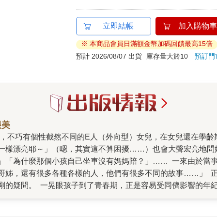
立即結帳
加入購物車
※ 本商品會員日滿額金幣加碼回饋最高15倍
預計 2026/08/07 出貨
庫存量大於10
預訂門
很美
一樣漂亮耶～」（嗯，其實這不算困擾……）也會大聲宏亮地問
」「為什麼那個小孩自己坐車沒有媽媽陪？」…… 一來由於當
哥姊，還有很多各種各樣的人，他們有很多不同的故事……」 
剛的疑問。 一晃眼孩子到了青春期，正是容易受同儕影響的年
輕過，也經歷過小圈圈的羨慕嫉妒拉攏排擠，那個年紀往往是求
我好像一直沒有適切的機會，可以完整的表達這番感觸。 所以