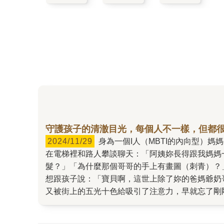
守護孩子的清澈目光，每個人不一樣，但都
2024/11/29
身為一個I人（MBTI的內向型）媽媽，不巧有個性截然不同的E人（外向型）女兒，在女兒還在學齡期前後，最尷尬的困擾就是女兒除了喜歡在車上、
在電梯裡和路人攀談聊天：「阿姨妳長得跟我媽媽
髮？」「為什麼那個哥哥的手上有畫圖（刺青）？
想跟孩子說：「寶貝啊，這世上除了妳的爸媽爺奶
又被街上的五光十色給吸引了注意力，早就忘了剛
望她太過關注同學的社群，原因無他，媽媽我也年
時，孩子又投入到網路遊戲和電繪天地去了。媽媽