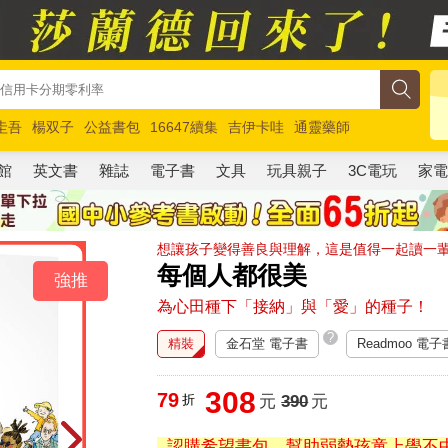
圭吾
楊双子
公益書包
16647續集
吉伊卡哇
通靈藥師
路邊攤新作
馬斯克
玩具總動員5
超慢跑
館
英文書
雜誌
電子書
文具
玩具親子
3C電玩
家
想讓孩子變得善良與理解，這是值得一起讀一
每個人都很美
強推
為心田種下「接納」與「愛」的種子！
?
精裝
金石堂 電子書
Readmoo 電子
308
79
折
元
390
元
認購希望書包，幫助弱勢孩童上學不