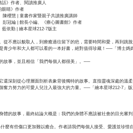
不聽話》作者、閱讀推廣人
們的眼睛》作者
陳櫻慧 | 童書作家暨親子共讀推廣講師
彭冠綸 | 館長小編、《療心圖書館》作者
依勤 | 繪本星球212-7版主
。從不應以貌取人，到療癒過往留下的疤，需要時間和愛，再到跳脫
少年和大人都可以看的一本好書，絕對值得珍藏！──「博士媽媽Elis
的故事，並且相信「我們每個人都很美」。──
它還深刻從心理層面剖析表象背後獨特的故事。直指靈魂深處的溫柔
奮力努力的可愛人兒注入最強大的力量。──「繪本星球212-7」
身體的故事，最終結論大概是：我們的身體不應該被社會的目光審判
為什麼有些傷口更加難以癒合。作者請我們每個人接受、愛護並珍惜