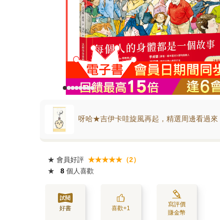
呀哈★吉伊卡哇旋風再起，精選周邊看過來
★
會員好評
★★★★★（2）
★
8
個人喜歡
寫評價
好書
喜歡+1
賺金幣