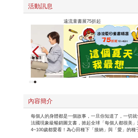
不用長篇大論的說教，我只需要跟孩子講故事就夠
活動訊息
撫慰人心。我尤其喜歡一開頭爺爺的一段話：「我
事。其實每個人也都有。」 在邀請繪本、教養等
遠流童書展75折起
待它快快出版！」 以往在「同理心」這個主題的
故事。 我想，在這個網路過度發達的年代，人們
寫自己的故事。做自己，就很美。 願這本書對每
內容簡介
每個人的身體都是一個故事，一旦你知道了，一切就
法國現象級暢銷圖文書，掀起全球「每個人都很美」
4~100歲都愛看！為心田種下「接納」與「愛」的種