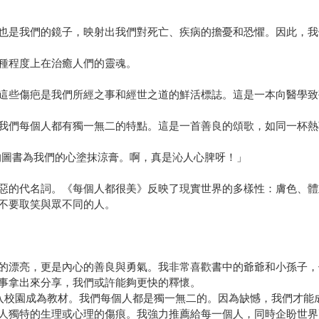
也是我們的鏡子，映射出我們對死亡、疾病的擔憂和恐懼。因此，我
種程度上在治癒人們的靈魂。
這些傷疤是我們所經之事和經世之道的鮮活標誌。這是一本向醫學致
我們每個人都有獨一無二的特點。這是一首善良的頌歌，如同一杯熱
的圖書為我們的心塗抹涼膏。啊，真是沁人心脾呀！」
惡的代名詞。《每個人都很美》反映了現實世界的多樣性：膚色、體
不要取笑與眾不同的人。
的漂亮，更是內心的善良與勇氣。我非常喜歡書中的爺爺和小孫子，
事拿出來分享，我們或許能夠更快的釋懷。
走入校園成為教材。我們每個人都是獨一無二的。因為缺憾，我們才能
人獨特的生理或心理的傷痕。我強力推薦給每一個人，同時企盼世界