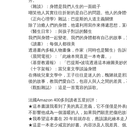
分。
《雜談》：身體是我們人生的一面鏡子
嘲笑他人其實往往折射的是自己的問題。他人的身體
《正向心理學》雜誌：巴提斯的人道主義關懷
除了治癒人們的身體，他還利用寫作來傳遞思想，某
《醫生日常》：與孩子對話的醫生
我們與身體一起變老、我們的身體都有自己的故事，
《讀書》：每個人都很美
透過書內多幅人物畫像，作家（同時也是醫生）告訴
《晨間電視》：「此繪本簡直是一本奇書。」
《基督教週報》：「巴提斯•波琉透過這本繪圖美妙
《十字架報》：當兒童文學談論身體
在傳統兒童文學中，王子往往是迷人的，醜陋就是邪
後的故事，教我們愛自己，包容人與人之間的差異，
《觀點雜誌》：這是一首寬容的謳歌。
法國Amazon 400多則讀者五星好評：
★這本書讓我看到了美的真正意義，它不僅僅是外表
不影響他成為一個溫暖的人，如果我們願意把傷疤故
★我希望這本書在 20 年前就存在，應該讓此繪本
★這是一本老少咸宜的好書。內容涉及人我差異、個