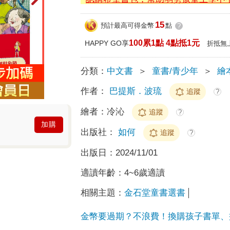
15
預計最高可得金幣
點
?
100累1點 4點抵1元
HAPPY GO享
折抵無
分類：
中文書
＞
童書/青少年
＞
繪
作者：
巴提斯．波琉
追蹤
?
繪者：
冷沁
追蹤
?
加購
出版社：
如何
追蹤
?
出版日：
2024/11/01
適讀年齡：
4~6歲適讀
相關主題：
金石堂童書選書
金幣要過期？不浪費！換購孩子書單、