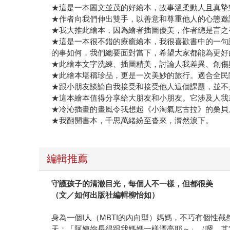
★這是一本圖文並茂的好繪本，故事溫柔動人且真摯
★作者向我們伸出雙手，以善意和尊重他人的心態邀
★我大推此繪本，因為繪者插圖優美，作者總是言之
★這是一本很不錯的療癒繪本，我很喜歡書中的一句
的事如何，我們總要面對當下，希望大家都能為更好
★此繪本文字洗練、插圖精美，討論人我差異、創傷
★此繪本堪稱珍品，更是一次美妙的旅行。適合全民
★跟小朋友談論自我接受和接受他人這個課題，並不
★這本繪本值得分享給大朋友和小朋友。它涉及人我
★冷沁插畫的畫風令我想起《小淘氣尼古拉》的桑貝
★我翻開書本，千思萬緒紛至沓來，潸然淚下。
編輯推薦
守護孩子的清澈目光，每個人不一樣，但都很美
（文／如何出版社編輯柳怡如）
身為一個I人（MBTI的內向型）媽媽，不巧有個性
天：「阿姨妳長得跟我媽媽一樣漂亮耶～」（嗯，其