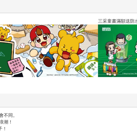
了。 尤其是作者背景，他身兼作家、詩人和家醫科醫生，面對
臉上這道疤從六歲時便跟著我。不過，它不妨礙我受人疼愛、和
領域專家時，我也收到了比預期更熱烈的回饋：「謝謝你們出版
三采童書滿額送防水袋
繪本，大多聚焦在教孩子如何分別及面對喜怒哀樂的情緒，這本書
往往光靠片面資訊就指責、質疑、攻擊他人，如果能夠在起心動
個大人跟孩子來說，都是美好的禮物。
會不同。
浪潮！
子！