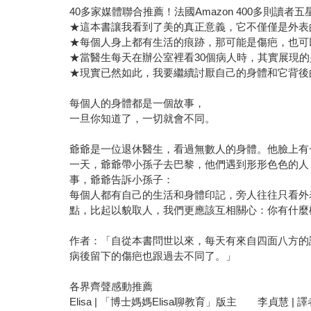
40多家媒體聯合推薦！法國Amazon 400多則讀者
★這本書讓我看到了美的真正意義，它不僅僅是外表
★每個人身上都有生活的痕跡，那可能是傷疤，也可
★當醫生每天在辦公室裡看30個病人時，其實展現的
★現實已然如此，我要繼續討厭自己的身體和它背後
每個人的身體都是一個故事，
一旦你知道了，一切就會不同。
爺爺是一位退休醫生，看過無數人的身體。他臉上有
一天，爺爺帶小孫子去巴黎，他們遇到形形色色的人
事，爺爺告訴小孫子：
每個人都有自己的生活和身體印記，旁人往往只看外
點，比起以貌取人，我們更應該互相關心：你有什麼
作者：「自從本書問世以來，每天有來自四面八方的
病後留下的傷疤也跟過去不同了。」
各界齊聲感動推薦
Elisa | 「博士媽媽Elisa聊教育」版主 李貞慧 