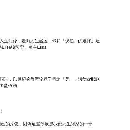
人生泥淖，走向人生豁達，仰賴「現在」的選擇。這
a聊教育」版主Elisa
同理，以另類的角度詮釋了何謂「美」，讓我從眼眶
版主藍依勤
！
自己的身體，因為這些傷痕是我們人生經歷的一部