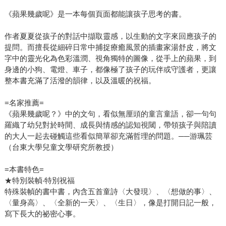
《蘋果幾歲呢》是一本每個頁面都能讓孩子思考的書。
作者夏夏從孩子的對話中擷取靈感，以生動的文字來回應孩子的
提問。而擅長從細碎日常中捕捉療癒風景的插畫家湯舒皮，將文
字中的靈光化為色彩溫潤、視角獨特的圖像，從手上的蘋果，到
身邊的小狗、電燈、車子，都像極了孩子的玩伴或守護者，更讓
整本書充滿了活潑的韻律，以及溫暖的祝福。
=名家推薦=
《蘋果幾歲呢？》中的文句，看似無厘頭的童言童語，卻一句句
羅織了幼兒對於時間、成長與情感的認知視閾，帶領孩子與陪讀
的大人一起去碰觸這些看似簡單卻充滿哲理的問題。──游珮芸
（台東大學兒童文學研究所教授）
=本書特色=
★特別裝幀‧特別祝福
特殊裝幀的書中書，內含五首童詩〈大發現〉、〈想做的事〉、
〈量身高〉、〈全新的一天〉、〈生日〉，像是打開日記一般，
寫下長大的祕密心事。