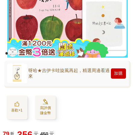
呀哈★吉伊卡哇旋風再起，精選周邊看過
加購
來
寫評價
喜歡+1
賺金幣
356
79
折
元
450
元