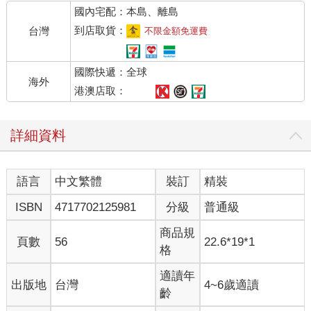
國內宅配：本島、離島
到店取貨：
台灣
不限金額免運費
國際快遞：全球
海外
港澳店取：
詳細資料
語言
中文繁體
裝訂
精裝
ISBN
4717702125981
分級
普通級
商品規
頁數
56
22.6*19*1
格
適讀年
出版地
台灣
4~6歲適讀
齡