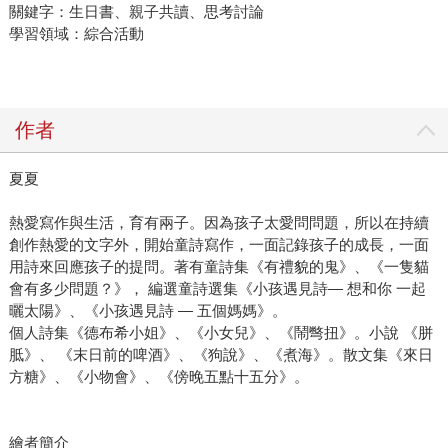
關鍵字：生日書、親子共讀、思考討論
學習領域：綜合活動
作者
夏夏
熱愛寫作與生活，育有兩子。因為孩子太愛問問題，所以在持續
創作熱愛的文字外，開始童詩寫作，一面記錄孩子的成長，一面
用詩來回應孩子的提問。著有童詩集《有禮貌的鬼》、《一隻貓
會有多少問題？》， 編選童詩選集《小孩遇見詩— 想和你 一起
曬太陽》、《小孩遇見詩 — 五個媽媽》。
個人詩集《德布希小姐》、《小女兒》、《鬧彆扭》。小說 《胼
胝》、 《末日前的啤酒》、《狗說》、《煮海》。散文集《來日
方糖》、《小物會》、《傍晚五點十五分》。
繪者簡介