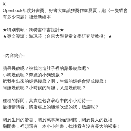
X
Openbook年度好書獎、好書大家讀獲獎作家夏夏，繼《一隻貓會
有多少問題》後最新繪本
★特別裝幀：獨特書中書設計★
★專文導讀：游珮芸（台東大學兒童文學研究所教授）★
=內容簡介=
蘋果幾歲呢？被我吃進肚子裡的蘋果幾歲呢？
小狗幾歲呢？奔跑的小狗幾歲？
把我生出來的媽媽幾歲？啊，生氣的媽媽會變成幾歲！
阿嬤幾歲呢？小時候的阿嬤，又是幾歲呢？
種種的探問，其實也包含著心中的小小期待──
最後猜猜看，將蛋糕上的蠟燭吹熄的我，幾歲呢？
關於生日的驚喜，關於萬事萬物的關懷，關於長大的祝福……
翻開書，裡頭還有一本小小的書，找找看有沒有長大的祕密！