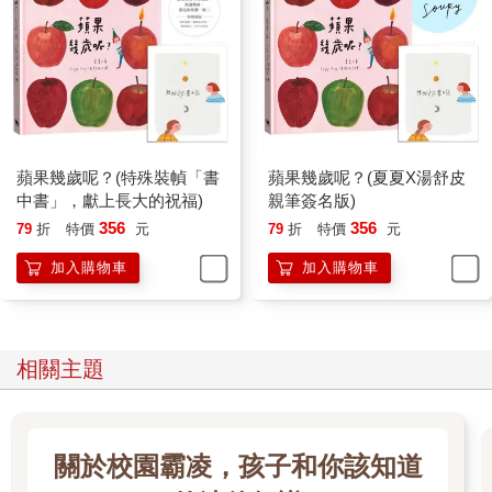
蘋果幾歲呢？(特殊裝幀「書
蘋果幾歲呢？(夏夏X湯舒皮
中書」，獻上長大的祝福)
親筆簽名版)
356
356
79
折
特價
元
79
折
特價
元
加入購物車
加入購物車
相關主題
關於校園霸凌，孩子和你該知道