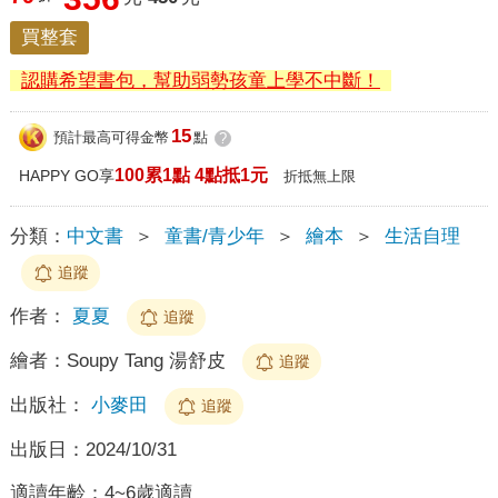
買整套
認購希望書包，幫助弱勢孩童上學不中斷！
15
預計最高可得金幣
點
?
100累1點 4點抵1元
HAPPY GO享
折抵無上限
分類：
中文書
＞
童書/青少年
＞
繪本
＞
生活自理
追蹤
作者：
夏夏
追蹤
繪者：
Soupy Tang 湯舒皮
追蹤
出版社：
小麥田
追蹤
出版日：
2024/10/31
適讀年齡：
4~6歲適讀