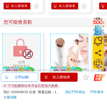
加入購物車
加入購物車
您可能會喜歡
戀人的主推不是我！-
Lisscode 42°C | 10°C
【T
立即結帳
加入購物車
全
喚膚温冷美顔器 美膚
恆溫
※ 下方點圖前往本月金石堂強力推薦
儀
肩/
110
1790
79
折
特價
元
特價
元
2990
2190
加熱
預計 2026/08/10 出貨
限量品餘：1
預訂門市商品
門市庫存
膝熱
大量採購
加入購物車
加入購物車