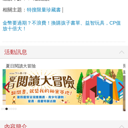
相關主題：
特搜限量珍藏書
金幣要過期？不浪費！換購孩子書單、益智玩具，CP值
放十倍大！
活動訊息
夏日閱讀大冒險
飛
新
內容簡介