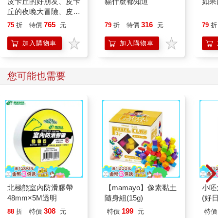
皮卡丘的好朋友、皮卡
貓什麼都知道
如果
丘的夜晚大冒險、皮卡
丘的海洋尋寶記(全三
765
316
75
折
特價
元
79
折
特價
元
79
折
冊珍藏書盒版全球獨家
贈品：暖心留言小卡）
加入購物車
加入購物車
您可能也需要
北極熊室內防滑膠帶
【mamayo】像素黏土
小呸
48mm×5M透明
隨身組(15g)
(好日
308
199
88
折
特價
元
特價
元
特價