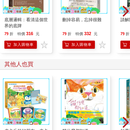
底層邏輯：看清這個世
刪掉容易，忘掉很難
請解
界的底牌
316
332
79
折
特價
元
79
折
特價
元
79
折
加入購物車
加入購物車
其他人也買