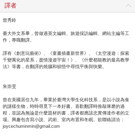
譯者
曾秀鈴
臺大外文系畢，曾做過英文編輯、旅遊採訪編輯、網站主編等工
作，專職翻譯。
譯有《創意玩藝術》、《童書插畫新世界》、《太空漫遊：探索
千變萬化的星系，盡情漫遊宇宙！》、《什麼都能教的最高教學
法》等書，在翻譯的燒腦和頓悟中尋找平衡與快樂。
朱崇旻
曾在美國居住九年，畢業於臺灣大學生化科技系，是以小說為食
的謎樣生物，時時尋覓下一本好書。喜歡翻譯時推敲琢磨的過
程，並認為無論是什麼題材的書，譯者都應該忠實傳達作者的立
場。興趣包含寫小說、武術、室內布置和冬眠。欲聯絡請洽：
joycechuminmin@gmail.com