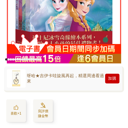
呀哈★吉伊卡哇旋風再起，精選周邊看過
加購
來
寫評價
喜歡+1
賺金幣