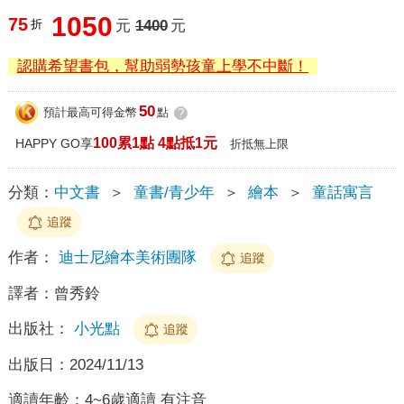
1050
75
折
元
1400
元
認購希望書包，幫助弱勢孩童上學不中斷！
50
預計最高可得金幣
點
?
100累1點 4點抵1元
HAPPY GO享
折抵無上限
分類：
中文書
＞
童書/青少年
＞
繪本
＞
童話寓言
追蹤
作者：
迪士尼繪本美術團隊
追蹤
譯者：
曾秀鈴
出版社：
小光點
追蹤
出版日：
2024/11/13
適讀年齡：
4~6歲適讀 有注音