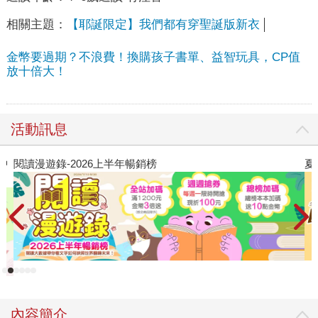
相關主題：
【耶誕限定】我們都有穿聖誕版新衣
金幣要過期？不浪費！換購孩子書單、益智玩具，CP值
放十倍大！
活動訊息
中
閱讀漫遊錄-2026上半年暢銷榜
夏
內容簡介