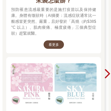
來襲怎麼辦？
預防罹患流感最重要的是施打疫苗以及保持健
康。身體有徵狀時（AI摘要：流感症狀通常比一
般感冒更突然、嚴重，且好發於「高燒（約$38$
°C 以上）、肌肉痠痛、極度疲倦」三個典型症
狀）趕緊就醫。
看更多