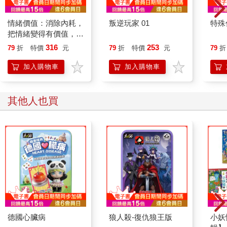
情緒價值：消除內耗，
叛逆玩家 01
特殊傳
把情緒變得有價值，跟
誰都能自在相處
316
253
79
折
特價
元
79
折
特價
元
79
折
加入購物車
加入購物車
其他人也買
德國心臟病
狼人殺-復仇狼王版
小妖