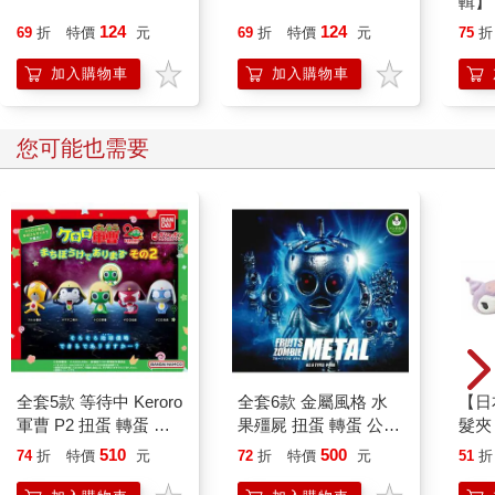
輯】
通工
124
124
69
折
特價
元
69
折
特價
元
75
折
加入購物車
加入購物車
您可能也需要
全套5款 等待中 Keroro
全套6款 金屬風格 水
【日
軍曹 P2 扭蛋 轉蛋 公
果殭屍 扭蛋 轉蛋 公仔
髮夾
仔 模型 二等兵 伍長
擺飾 櫻桃殭屍 草莓殭
夾 
510
500
74
折
特價
元
72
折
特價
元
51
折
曹長 兵長 BANDAI 萬
屍 鳳梨殭屍 熊貓之穴
Kit
代