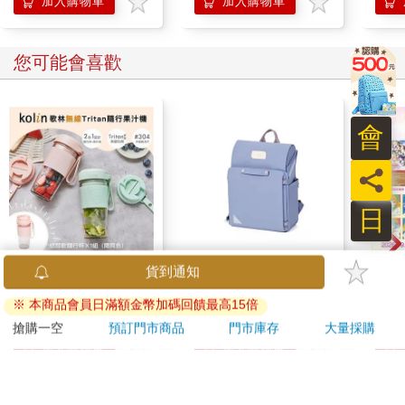
加入購物車
加入購物車
您可能會喜歡
會
員
日
【Kolin 歌林】無線
【PUGO】聰明書包
劇場版
Tritan隨行果汁機(KJE-
3.0 plus(中高年級)霧
之空
MN502)
藍 全新進化玩美上市
樂部 
720
4351
特價
元
95
折
特價
元
特價
1280
Pa
組
加入購物車
加入購物車