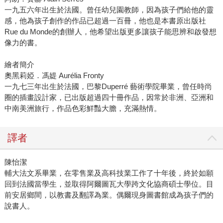
一九五六年出生於法國。曾任幼兒園教師，因為孩子們給他的靈
感，他為孩子創作的作品已超過一百冊，他也是本書原出版社
Rue du Monde的創辦人，他希望出版更多讓孩子能思辨和啟發想
像力的書。
繪者簡介
奧黑莉婭．馮媞 Aurélia Fronty
一九七三年出生於法國，巴黎Duperré 藝術學院畢業，曾任時尚
圈的插畫設計家，已出版超過四十冊作品，因常於非洲、亞洲和
中南美洲旅行，作品色彩鮮豔大膽，充滿熱情。
譯者
陳怡潔
輔大法文系畢業，在零售業及高科技業工作了十年後，終於如願
回到法國當學生，並取得阿爾圖瓦大學跨文化協商碩士學位。目
前安居鄉間，以教書及翻譯為業。偶爾現身圖書館成為孩子們的
說書人。