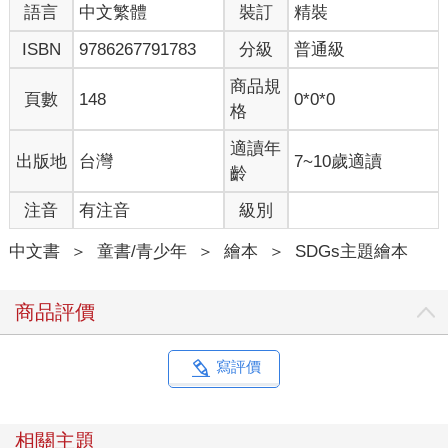
語言
中文繁體
裝訂
精裝
ISBN
9786267791783
分級
普通級
商品規
頁數
148
0*0*0
格
適讀年
出版地
台灣
7~10歲適讀
齡
注音
有注音
級別
中文書
＞
童書/青少年
＞
繪本
＞
SDGs主題繪本
商品評價
寫評價
相關主題