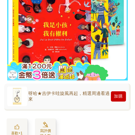
呀哈★吉伊卡哇旋風再起，精選周邊看過
加購
來
寫評價
喜歡+1