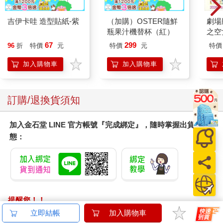
吉伊卡哇 造型貼紙-紫
（加購）OSTER隨鮮
劇場版
瓶果汁機替杯（紅）
之空
樂部 
67
299
96
折
特價
元
特價
元
特價
Pa
組
加入購物車
加入購物車
訂購/退換貨須知
加入金石堂 LINE 官方帳號『完成綁定』，隨時掌握出貨動
態：
提醒您！！
金石堂及銀行均不會請您操作ATM! 如接獲電話要求您前往
立即結帳
加入購物車