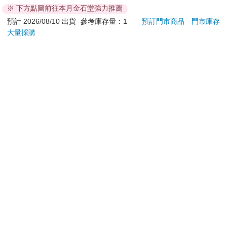
ATM提款機，請不要聽從指示，以免受騙上當！
※ 下方點圖前往本月金石堂強力推薦
退換貨須知：
預計 2026/08/10 出貨
參考庫存量：1
預訂門市商品
門市庫存
大量採購
**提醒您，鑑賞期不等於試用期，退回商品須為全新狀態**
依據「消費者保護法」第19條及行政院消費者保護處公告之
「通訊交易解除權合理例外情事適用準則」，以下商品購買
後，除商品本身有瑕疵外，將不提供7天的猶豫期：
易於腐敗、保存期限較短或解約時即將逾期。（如：生
鮮食品）
依消費者要求所為之客製化給付。（客製化商品）
報紙、期刊或雜誌。（含MOOK、外文雜誌）
經消費者拆封之影音商品或電腦軟體。
非以有形媒介提供之數位內容或一經提供即為完成之線
上服務，經消費者事先同意始提供。（如：電子書、電
子雜誌、下載版軟體、虛擬商品…等）
已拆封之個人衛生用品。（如：內衣褲、刮鬍刀、除毛
刀…等）
若非上列種類商品，均享有到貨7天的猶豫期（含例假
日）。