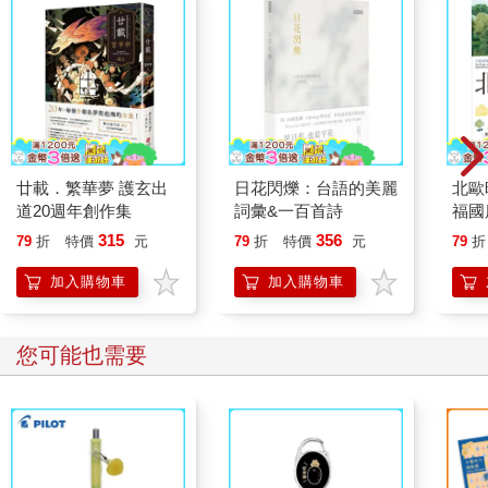
廿載．繁華夢 護玄出
日花閃爍：台語的美麗
北歐
道20週年創作集
詞彙&一百首詩
福國
315
356
79
折
特價
元
79
折
特價
元
79
折
加入購物車
加入購物車
您可能也需要