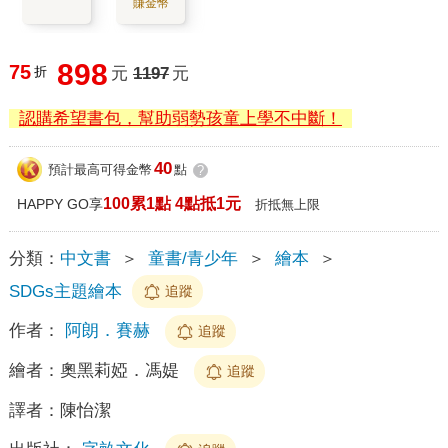
賺金幣
898
75
折
元
1197
元
認購希望書包，幫助弱勢孩童上學不中斷！
40
預計最高可得金幣
點
?
100累1點 4點抵1元
HAPPY GO享
折抵無上限
分類：
中文書
＞
童書/青少年
＞
繪本
＞
SDGs主題繪本
追蹤
作者：
阿朗．賽赫
追蹤
繪者：
奧黑莉婭．馮媞
追蹤
譯者：
陳怡潔