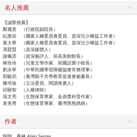
名人推薦
【誠摯推薦】
鄭麗君 （行政院副院長）
紀惠容 （國家人權委員會委員、資深兒少權益工作者）
葉大華 （國家人權委員會委員、資深兒少權益工作者）
馮賢賢 （資深媒體人）
謝佩霓 （資深藝評人、前高美館館長）
林玫伶 （兒童文學作家、前國語實小校長）
劉永寧 （中華民國學習障礙協會常務理事）
郭駿武 （臺灣親子共學教育促進會祕書長）
陳培瑜 （立法委員、閱讀推廣人）
邱顯智 （人權律師）
張文亮 （生態保育專家、金鼎獎科普作家）
黃美秀 （生態保育專家、臺灣黑熊媽媽）
作者
阿朗．賽赫 Alain Serres