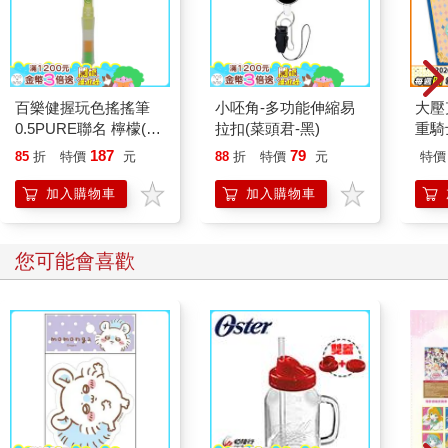
百樂健握玩色搖搖筆
小呸角-多功能伸縮易
大壓
0.5PURE聯名 檸檬(限
拉扣(菜頭君-黑)
重騎
量)
187
79
85
折
特價
元
88
折
特價
元
特價
加入購物車
加入購物車
您可能會喜歡