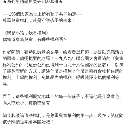
★系列累積銷售突破14,000冊★
──196個國家為世上所有孩子共同約定──
尊重兒童權利，就是守護孩子的未來！
《我是小孩，我有權利》
你知道身為兒童，有哪些權利嗎？
作者阿朗．賽赫以詩意的文字，繪者奧黑莉婭．馮媞以充滿活力
的圖畫，簡明扼要的詮釋了一九八九年聯合國大會通過的《兒童
權利公約》（這份公約已得到一百九十六個國家的簽署），以孩
子能夠理解的方式，講述什麼是權利？什麼是擁有食物和住所的
權利、上學的權利、免於暴力的權利、呼吸純淨空氣的權利等
等。
而且，這些權利屬於地球上的每一個孩子，不論他是什麼膚色、
高大或矮小、貧窮或富有……
知道和談論這些權利，是尊重兒童權利的第一步。現在，就從陪
孩子閱讀這本繪本開始吧！