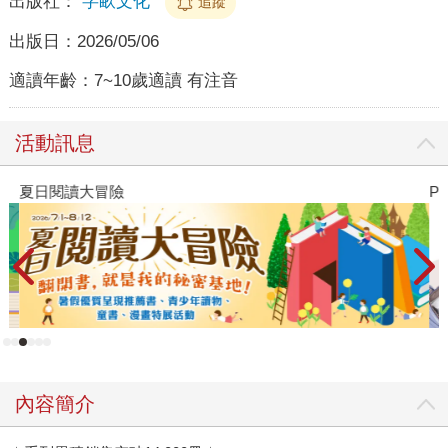
出版社：
字畝文化
追蹤
出版日：
2026/05/06
適讀年齡：
7~10歲適讀 有注音
活動訊息
夏日閱讀大冒險
P
內容簡介