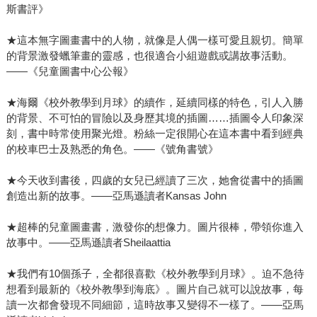
斯書評》
★這本無字圖畫書中的人物，就像是人偶一樣可愛且親切。簡單
的背景激發蠟筆畫的靈感，也很適合小組遊戲或講故事活動。
——《兒童圖書中心公報》
★海爾《校外教學到月球》的續作，延續同樣的特色，引人入勝
的背景、不可怕的冒險以及身歷其境的插圖……插圖令人印象深
刻，書中時常使用聚光燈。粉絲一定很開心在這本書中看到經典
的校車巴士及熟悉的角色。——《號角書號》
★今天收到書後，四歲的女兒已經讀了三次，她會從書中的插圖
創造出新的故事。——亞馬遜讀者Kansas John
★超棒的兒童圖畫書，激發你的想像力。圖片很棒，帶領你進入
故事中。——亞馬遜讀者Sheilaattia
★我們有10個孫子，全都很喜歡《校外教學到月球》。迫不急待
想看到最新的《校外教學到海底》。圖片自己就可以說故事，每
讀一次都會發現不同細節，這時故事又變得不一樣了。——亞馬