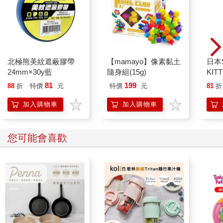
北極熊美紋遮蔽膠帶
【mamayo】像素黏土
日本
24mm×30y藍
隨身組(15g)
KI
81
199
88
折
特價
元
特價
元
81
折
加入購物車
加入購物車
您可能會喜歡