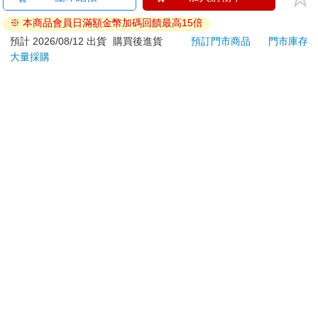
ATM提款機，請不要聽從指示，以免受騙上當！
※ 本商品會員日滿額金幣加碼回饋最高15倍
退換貨須知：
預計 2026/08/12 出貨
購買後進貨
預訂門市商品
門市庫存
大量採購
**提醒您，鑑賞期不等於試用期，退回商品須為全新狀態**
依據「消費者保護法」第19條及行政院消費者保護處公告之
「通訊交易解除權合理例外情事適用準則」，以下商品購買
後，除商品本身有瑕疵外，將不提供7天的猶豫期：
易於腐敗、保存期限較短或解約時即將逾期。（如：生
鮮食品）
依消費者要求所為之客製化給付。（客製化商品）
報紙、期刊或雜誌。（含MOOK、外文雜誌）
經消費者拆封之影音商品或電腦軟體。
非以有形媒介提供之數位內容或一經提供即為完成之線
上服務，經消費者事先同意始提供。（如：電子書、電
子雜誌、下載版軟體、虛擬商品…等）
已拆封之個人衛生用品。（如：內衣褲、刮鬍刀、除毛
刀…等）
若非上列種類商品，均享有到貨7天的猶豫期（含例假
日）。