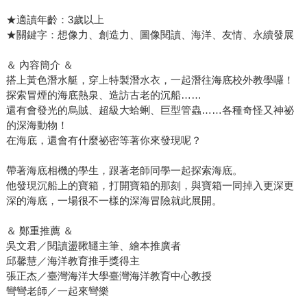
★適讀年齡：3歲以上
★關鍵字：想像力、創造力、圖像閱讀、海洋、友情、永續發展
＆ 內容簡介 ＆
搭上黃色潛水艇，穿上特製潛水衣，一起潛往海底校外教學囉！
探索冒煙的海底熱泉、造訪古老的沉船……
還有會發光的烏賊、超級大蛤蜊、巨型管蟲……各種奇怪又神祕
的深海動物！
在海底，還會有什麼祕密等著你來發現呢？
帶著海底相機的學生，跟著老師同學一起探索海底。
他發現沉船上的寶箱，打開寶箱的那刻，與寶箱一同掉入更深更
深的海底，一場很不一樣的深海冒險就此展開。
＆ 鄭重推薦 ＆
吳文君／閱讀盪鞦韆主筆、繪本推廣者
邱馨慧／海洋教育推手獎得主
張正杰／臺灣海洋大學臺灣海洋教育中心教授
彎彎老師／一起來彎樂