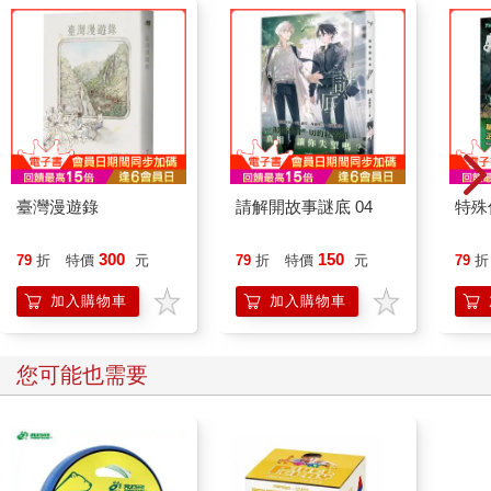
臺灣漫遊錄
請解開故事謎底 04
特殊傳
300
150
79
折
特價
元
79
折
特價
元
79
折
加入購物車
加入購物車
您可能也需要