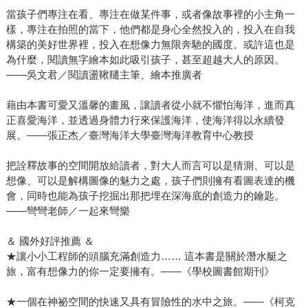
當孩子們專注在看、專注在做某件事，或者像故事裡的小主角一
樣，專注在拍照的當下，他們都是身心全然投入的，投入在自我
構築的美好世界裡，投入在想像力無限奔馳的國度。或許這也是
為什麼，閱讀無字繪本如此吸引孩子，甚至超越大人的原因。
——吳文君／閱讀盪鞦韆主筆、繪本推廣者
藉由本書可愛又溫馨的畫風，讓讀者從小就不懼怕海洋，進而真
正喜愛海洋，並透過身體力行來保護海洋，使海洋得以永續發
展。——張正杰／臺灣海洋大學臺灣海洋教育中心教授
把詮釋故事的空間開放給讀者，對大人而言可以是猜測、可以是
想像、可以是解構圖像的魅力之處，孩子們則擁有看圖表達的機
會，同時也能為孩子挖掘出那把埋在深海底的創造力的鑰匙。
——彎彎老師／一起來彎樂
＆ 國外好評推薦 ＆
★讓小小工程師的頭腦充滿創造力…… 這本書是關於潛水艇之
旅，富有想像力的你一定要擁有。——《學校圖書館期刊》
★一個在神祕空間的快速又具有冒險性的水中之旅。——《柯克