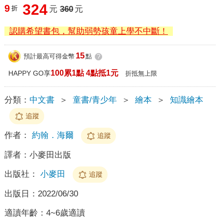
324
9
折
元
360
元
認購希望書包，幫助弱勢孩童上學不中斷！
15
預計最高可得金幣
點
?
100累1點 4點抵1元
HAPPY GO享
折抵無上限
分類：
中文書
＞
童書/青少年
＞
繪本
＞
知識繪本
追蹤
作者：
約翰．海爾
追蹤
譯者：
小麥田出版
出版社：
小麥田
追蹤
出版日：
2022/06/30
適讀年齡：
4~6歲適讀