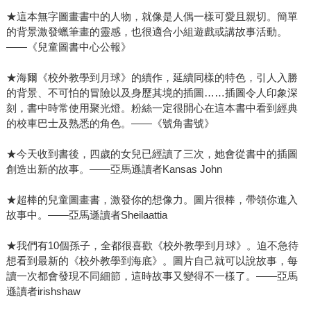
★這本無字圖畫書中的人物，就像是人偶一樣可愛且親切。簡單
的背景激發蠟筆畫的靈感，也很適合小組遊戲或講故事活動。
——《兒童圖書中心公報》
★海爾《校外教學到月球》的續作，延續同樣的特色，引人入勝
的背景、不可怕的冒險以及身歷其境的插圖……插圖令人印象深
刻，書中時常使用聚光燈。粉絲一定很開心在這本書中看到經典
的校車巴士及熟悉的角色。——《號角書號》
★今天收到書後，四歲的女兒已經讀了三次，她會從書中的插圖
創造出新的故事。——亞馬遜讀者Kansas John
★超棒的兒童圖畫書，激發你的想像力。圖片很棒，帶領你進入
故事中。——亞馬遜讀者Sheilaattia
★我們有10個孫子，全都很喜歡《校外教學到月球》。迫不急待
想看到最新的《校外教學到海底》。圖片自己就可以說故事，每
讀一次都會發現不同細節，這時故事又變得不一樣了。——亞馬
遜讀者irishshaw