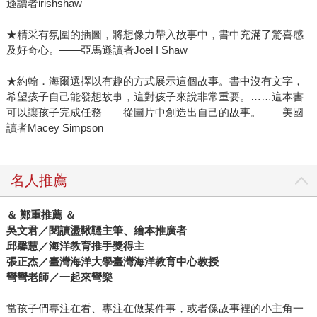
遜讀者irishshaw
★精采有氛圍的插圖，將想像力帶入故事中，書中充滿了驚喜感
及好奇心。——亞馬遜讀者Joel I Shaw
★約翰．海爾選擇以有趣的方式展示這個故事。書中沒有文字，
希望孩子自己能發想故事，這對孩子來說非常重要。……這本書
可以讓孩子完成任務——從圖片中創造出自己的故事。——美國
讀者Macey Simpson
名人推薦
＆ 鄭重推薦 ＆
吳文君／閱讀盪鞦韆主筆、繪本推廣者
邱馨慧／海洋教育推手獎得主
張正杰／臺灣海洋大學臺灣海洋教育中心教授
彎彎老師／一起來彎樂
當孩子們專注在看、專注在做某件事，或者像故事裡的小主角一