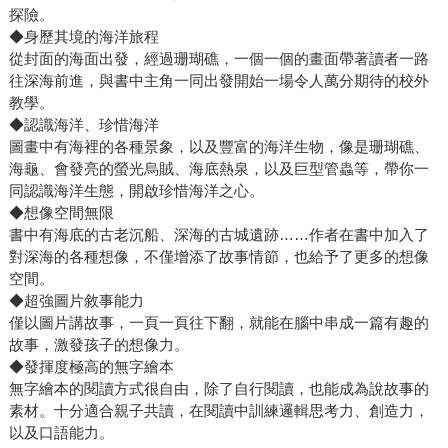
探險。
◆身歷其境的海洋旅程
從封面的海面出發，經過珊瑚礁，一個一個的畫面帶著讀者一路
往深海前進，與書中主角一同出發開始一場令人萬分期待的校外
教學。
◆認識海洋、珍惜海洋
圖畫中有海裡的各種景象，以及豐富的海洋生物，像是珊瑚礁、
海龜、會發亮的螢光烏賊、海底熱泉，以及巨型管蟲等，帶你一
同認識海洋生態，開啟珍惜海洋之心。
◆想像空間無限
書中有海底的古老沉船、深海的古城遺跡……作者在書中加入了
對深海的各種想像，不僅增添了故事情節，也給予了更多的想像
空間。
◆超強圖片敘事能力
僅以圖片講故事，一頁一頁往下翻，就能在腦中串成一篇有趣的
故事，激發孩子的想像力。
◆發揮度極高的無字繪本
無字繪本的閱讀方式很自由，除了自行閱讀，也能成為說故事的
素材。十分適合親子共讀，在閱讀中訓練邏輯思考力、創造力，
以及口語能力。