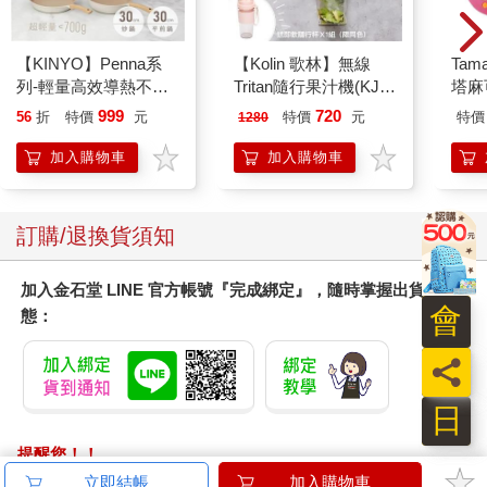
【KINYO】Penna系
【Kolin 歌林】無線
Tam
列-輕量高效導熱不沾
Tritan隨行果汁機(KJE-
塔麻
平煎鍋30cm
MN502)
園系
999
720
56
折
特價
元
特價
元
特價
1280
地冰
加入購物車
加入購物車
訂購/退換貨須知
加入金石堂 LINE 官方帳號『完成綁定』，隨時掌握出貨動
會
態：
員
日
提醒您！！
金石堂及銀行均不會請您操作ATM! 如接獲電話要求您前往
立即結帳
加入購物車