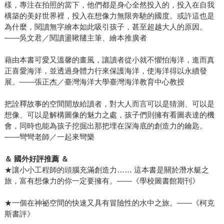
樣，專注在拍照的當下，他們都是身心全然投入的，投入在自我
構築的美好世界裡，投入在想像力無限奔馳的國度。或許這也是
為什麼，閱讀無字繪本如此吸引孩子，甚至超越大人的原因。
——吳文君／閱讀盪鞦韆主筆、繪本推廣者
藉由本書可愛又溫馨的畫風，讓讀者從小就不懼怕海洋，進而真
正喜愛海洋，並透過身體力行來保護海洋，使海洋得以永續發
展。——張正杰／臺灣海洋大學臺灣海洋教育中心教授
把詮釋故事的空間開放給讀者，對大人而言可以是猜測、可以是
想像、可以是解構圖像的魅力之處，孩子們則擁有看圖表達的機
會，同時也能為孩子挖掘出那把埋在深海底的創造力的鑰匙。
——彎彎老師／一起來彎樂
＆ 國外好評推薦 ＆
★讓小小工程師的頭腦充滿創造力…… 這本書是關於潛水艇之
旅，富有想像力的你一定要擁有。——《學校圖書館期刊》
★一個在神祕空間的快速又具有冒險性的水中之旅。——《柯克
斯書評》