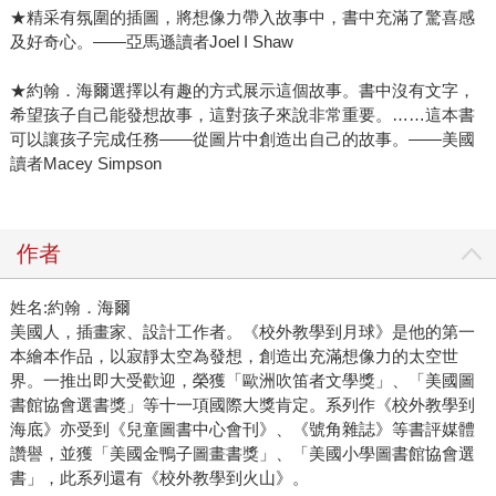
★精采有氛圍的插圖，將想像力帶入故事中，書中充滿了驚喜感
及好奇心。——亞馬遜讀者Joel I Shaw
★約翰．海爾選擇以有趣的方式展示這個故事。書中沒有文字，
希望孩子自己能發想故事，這對孩子來說非常重要。……這本書
可以讓孩子完成任務——從圖片中創造出自己的故事。——美國
讀者Macey Simpson
作者
姓名:約翰．海爾
美國人，插畫家、設計工作者。《校外教學到月球》是他的第一
本繪本作品，以寂靜太空為發想，創造出充滿想像力的太空世
界。一推出即大受歡迎，榮獲「歐洲吹笛者文學獎」、「美國圖
書館協會選書獎」等十一項國際大獎肯定。系列作《校外教學到
海底》亦受到《兒童圖書中心會刊》、《號角雜誌》等書評媒體
讚譽，並獲「美國金鴨子圖畫書獎」、「美國小學圖書館協會選
書」，此系列還有《校外教學到火山》。