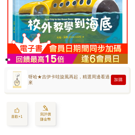
呀哈★吉伊卡哇旋風再起，精選周邊看過
加購
來
寫評價
喜歡+1
賺金幣