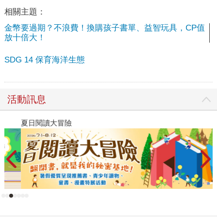
相關主題：
金幣要過期？不浪費！換購孩子書單、益智玩具，CP值
放十倍大！
SDG 14 保育海洋生態
活動訊息
夏日閱讀大冒險
飛
新