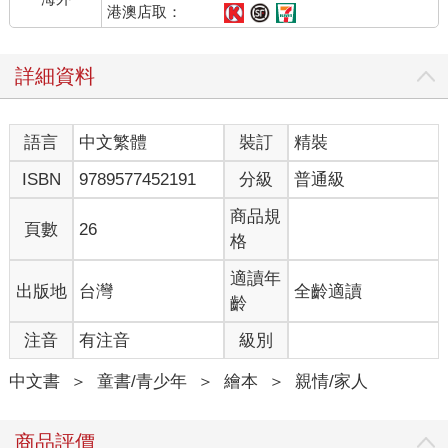
港澳店取：
詳細資料
語言
中文繁體
裝訂
精裝
ISBN
9789577452191
分級
普通級
商品規
頁數
26
格
適讀年
出版地
台灣
全齡適讀
齡
注音
有注音
級別
中文書
＞
童書/青少年
＞
繪本
＞
親情/家人
商品評價