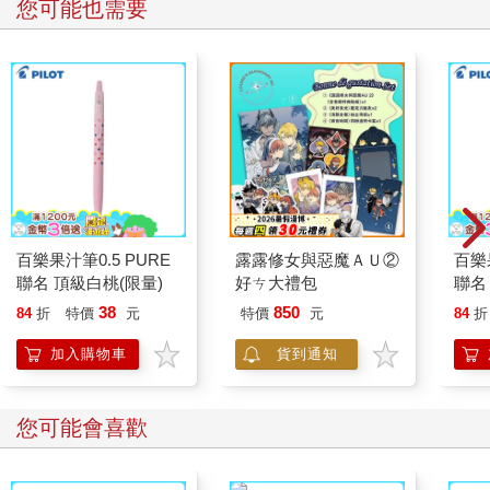
您可能也需要
百樂果汁筆0.5 PURE
露露修女與惡魔ＡＵ②
百樂果
聯名 頂級白桃(限量)
好ㄘ大禮包
聯名
38
850
84
折
特價
元
特價
元
84
折
加入購物車
貨到通知
您可能會喜歡