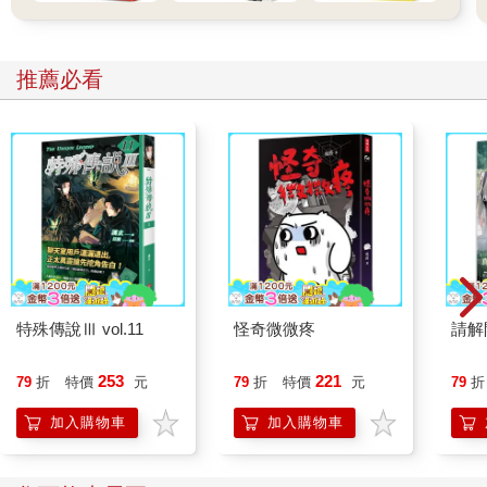
推薦必看
特殊傳說Ⅲ vol.11
怪奇微微疼
請解
253
221
79
折
特價
元
79
折
特價
元
79
折
加入購物車
加入購物車