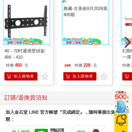
40－70吋通用壁掛架
典藏-古美術8月2026第
幻獸
AW－410
405期
一彈 
Pal
450
228
特價
元
特價
元
特價
240
盒）
加入購物車
加入購物車
訂購/退換貨須知
加入金石堂 LINE 官方帳號『完成綁定』，隨時掌握出貨動
態：