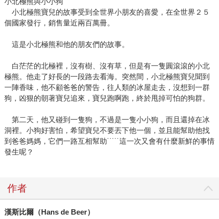
小北極熊與小小狗
小北極熊寶兒的故事受到全世界小朋友的喜愛，在全世界２５
個國家發行，銷售量近兩百萬冊。
這是小北極熊和他的朋友們的故事。
白茫茫的北極裡，沒有樹、沒有草，但是有一隻圓滾滾的小北
極熊。他走了好長的一段路去看海。突然間，小北極熊寶兒聞到
一陣香味，他不顧爸爸的警告，往人類的冰屋走去，沒想到一群
狗，凶狠的朝著寶兒追來，寶兒跑啊跑，終於甩掉可怕的狗群。
第二天，他又碰到一隻狗，不過是一隻小小狗，而且還掉在冰
洞裡。小狗好害怕，希望寶兒不要丟下他一個，並且能幫助他找
到爸爸媽媽，它們一路互相幫助˙˙˙˙˙這一次又會有什麼新鮮的事情
發生呢？
作者
漢斯比爾（Hans de Beer）