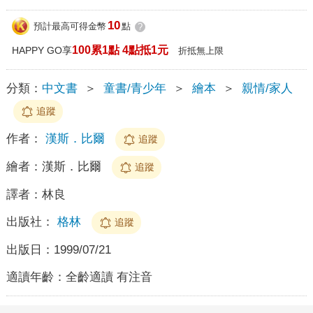
10
預計最高可得金幣
點
?
100累1點 4點抵1元
HAPPY GO享
折抵無上限
分類：
中文書
＞
童書/青少年
＞
繪本
＞
親情/家人
追蹤
作者：
漢斯．比爾
追蹤
繪者：
漢斯．比爾
追蹤
譯者：
林良
出版社：
格林
追蹤
出版日：
1999/07/21
適讀年齡：
全齡適讀 有注音