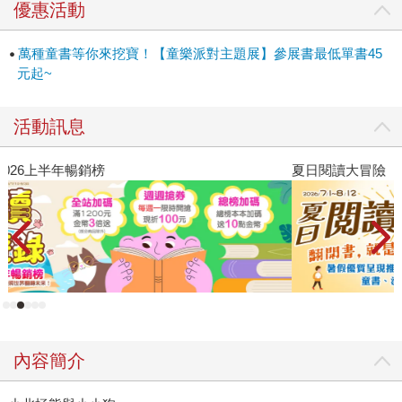
優惠活動
萬種童書等你來挖寶！【童樂派對主題展】參展書最低單書45
元起~
活動訊息
夏日閱讀大冒險
P
內容簡介