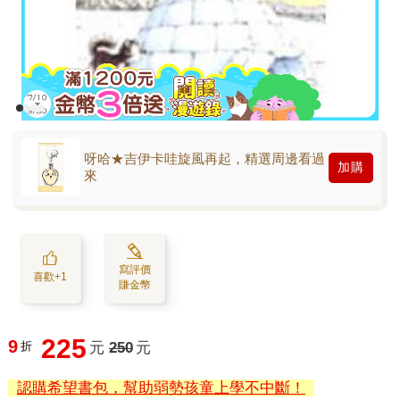
呀哈★吉伊卡哇旋風再起，精選周邊看過
加購
來
寫評價
喜歡+1
賺金幣
225
9
折
元
250
元
認購希望書包，幫助弱勢孩童上學不中斷！