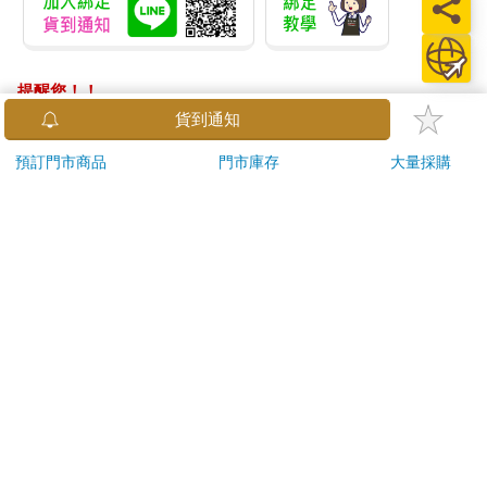
提醒您！！
金石堂及銀行均不會請您操作ATM! 如接獲電話要求您前往
ATM提款機，請不要聽從指示，以免受騙上當！
退換貨須知：
**提醒您，鑑賞期不等於試用期，退回商品須為全新狀態**
依據「消費者保護法」第19條及行政院消費者保護處公告之
「通訊交易解除權合理例外情事適用準則」，以下商品購買
後，除商品本身有瑕疵外，將不提供7天的猶豫期：
易於腐敗、保存期限較短或解約時即將逾期。（如：生
鮮食品）
依消費者要求所為之客製化給付。（客製化商品）
報紙、期刊或雜誌。（含MOOK、外文雜誌）
經消費者拆封之影音商品或電腦軟體。
非以有形媒介提供之數位內容或一經提供即為完成之線
上服務，經消費者事先同意始提供。（如：電子書、電