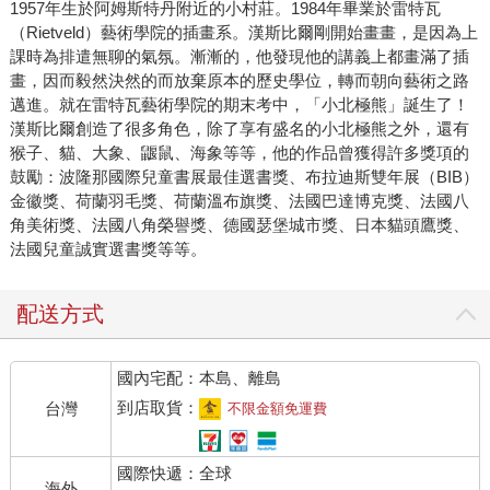
1957年生於阿姆斯特丹附近的小村莊。1984年畢業於雷特瓦
（Rietveld）藝術學院的插畫系。漢斯比爾剛開始畫畫，是因為上
課時為排遣無聊的氣氛。漸漸的，他發現他的講義上都畫滿了插
畫，因而毅然決然的而放棄原本的歷史學位，轉而朝向藝術之路
邁進。就在雷特瓦藝術學院的期末考中，「小北極熊」誕生了！
漢斯比爾創造了很多角色，除了享有盛名的小北極熊之外，還有
猴子、貓、大象、鼴鼠、海象等等，他的作品曾獲得許多獎項的
鼓勵：波隆那國際兒童書展最佳選書獎、布拉迪斯雙年展（BIB）
金徽獎、荷蘭羽毛獎、荷蘭溫布旗獎、法國巴達博克獎、法國八
角美術獎、法國八角榮譽獎、德國瑟堡城市獎、日本貓頭鷹獎、
法國兒童誠實選書獎等等。
配送方式
國內宅配：本島、離島
到店取貨：
台灣
不限金額免運費
國際快遞：全球
海外