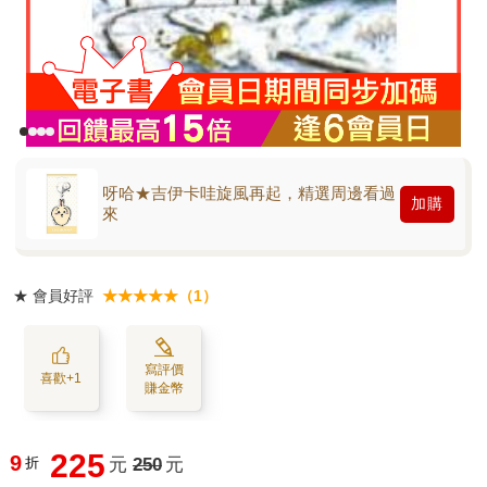
呀哈★吉伊卡哇旋風再起，精選周邊看過
加購
來
★
會員好評
★★★★★（1）
寫評價
喜歡+1
賺金幣
225
9
折
元
250
元