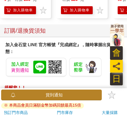
加入購物車
加入購物車
訂購/退換貨須知
加入金石堂 LINE 官方帳號『完成綁定』，隨時掌握出貨動
會
態：
員
日
提醒您！！
金石堂及銀行均不會請您操作ATM! 如接獲電話要求您前往
貨到通知
ATM提款機，請不要聽從指示，以免受騙上當！
※ 本商品會員日滿額金幣加碼回饋最高15倍
退換貨須知：
預訂門市商品
門市庫存
大量採購
**提醒您，鑑賞期不等於試用期，退回商品須為全新狀態**
依據「消費者保護法」第19條及行政院消費者保護處公告之