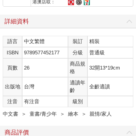
港澳店取：
詳細資料
語言
中文繁體
裝訂
精裝
ISBN
9789577452177
分級
普通級
商品規
頁數
26
32開13*19cm
格
適讀年
出版地
台灣
全齡適讀
齡
注音
有注音
級別
中文書
＞
童書/青少年
＞
繪本
＞
親情/家人
商品評價