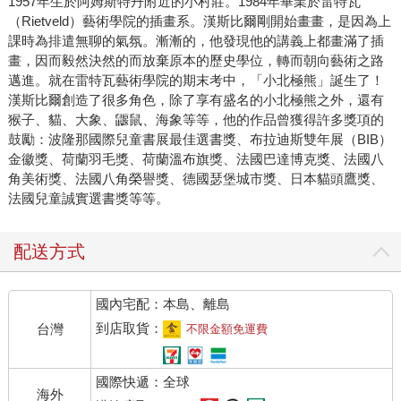
1957年生於阿姆斯特丹附近的小村莊。1984年畢業於雷特瓦
（Rietveld）藝術學院的插畫系。漢斯比爾剛開始畫畫，是因為上
課時為排遣無聊的氣氛。漸漸的，他發現他的講義上都畫滿了插
畫，因而毅然決然的而放棄原本的歷史學位，轉而朝向藝術之路
邁進。就在雷特瓦藝術學院的期末考中，「小北極熊」誕生了！
漢斯比爾創造了很多角色，除了享有盛名的小北極熊之外，還有
猴子、貓、大象、鼴鼠、海象等等，他的作品曾獲得許多獎項的
鼓勵：波隆那國際兒童書展最佳選書獎、布拉迪斯雙年展（BIB）
金徽獎、荷蘭羽毛獎、荷蘭溫布旗獎、法國巴達博克獎、法國八
角美術獎、法國八角榮譽獎、德國瑟堡城市獎、日本貓頭鷹獎、
法國兒童誠實選書獎等等。
配送方式
國內宅配：本島、離島
到店取貨：
台灣
不限金額免運費
國際快遞：全球
海外