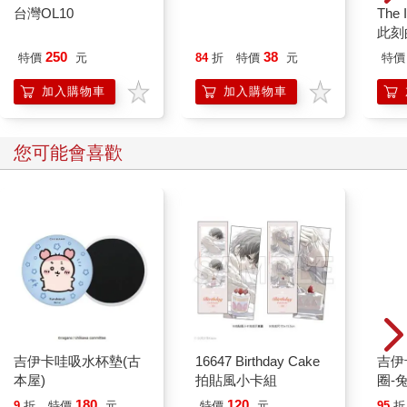
台灣OL10
百樂果汁筆0.5 PURE
The 
聯名 葡萄(限量)
此刻
250
38
特價
元
84
折
特價
元
特價
加入購物車
加入購物車
您可能會喜歡
吉伊卡哇吸水杯墊(古
16647 Birthday Cake
吉伊卡哇 
本屋)
拍貼風小卡組
圈-
180
120
9
折
特價
元
特價
元
95
折