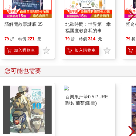
請解開故事謎底 05
北歐時間：世界第一幸
怪奇
福國度教會我的事
221
314
79
折
特價
元
79
折
特價
元
79
折
加入購物車
加入購物車
您可能也需要