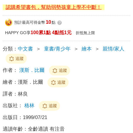
認購希望書包，幫助弱勢孩童上學不中斷！
10
預計最高可得金幣
點
?
100累1點 4點抵1元
HAPPY GO享
折抵無上限
分類：
中文書
＞
童書/青少年
＞
繪本
＞
親情/家人
追蹤
作者：
漢斯．比爾
追蹤
繪者：
漢斯．比爾
追蹤
譯者：
林良
出版社：
格林
追蹤
出版日：
1999/07/21
適讀年齡：
全齡適讀 有注音