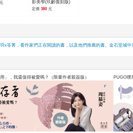
影美學(玖齡復刻版)
元
定價
380
元
雲x晨羽x笭菁，看作家們正在閱讀的書，以及他們推薦的書。金石堂城
？（限量作者親簽版）
PUGO噗果聰明書包開學季預購