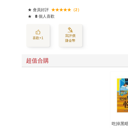
★
會員好評
★★★★★（2）
★
8
個人喜歡
寫評價
喜歡+1
賺金幣
超值合購
吃掉黑