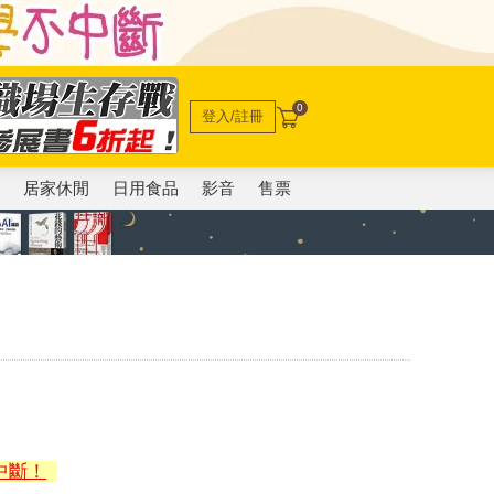
0
登入/註冊
電
居家休閒
日用食品
影音
售票
中斷！