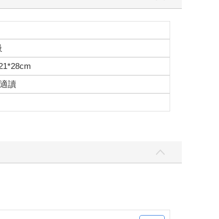
級
1*28cm
歲適讀