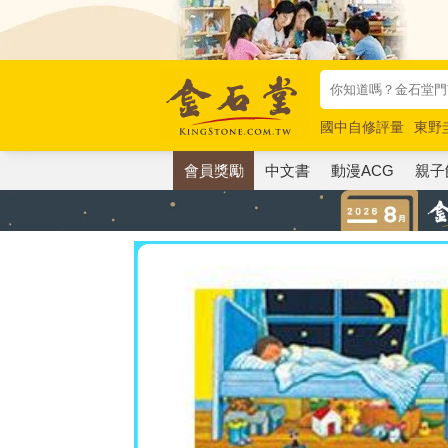
國中自修評量
東野
唯紅花綻放
奧德賽
會員獎勵
中文書
動漫ACG
親子