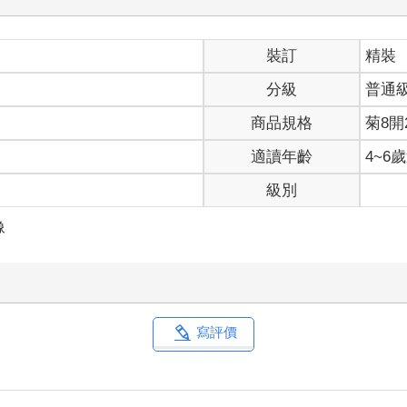
裝訂
精裝
分級
普通
商品規格
菊8開2
適讀年齡
4~6
級別
像
寫評價