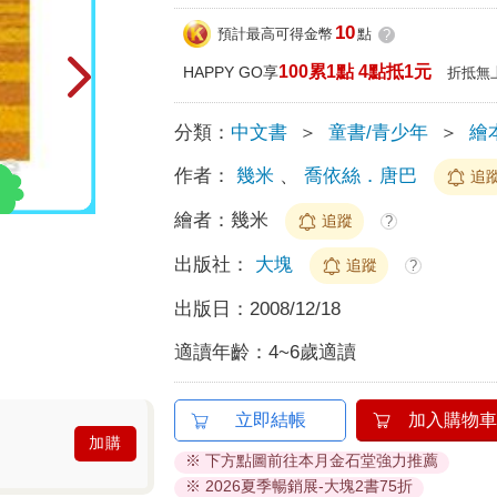
10
預計最高可得金幣
點
?
100累1點 4點抵1元
HAPPY GO享
折抵無
分類：
中文書
＞
童書/青少年
＞
繪
作者：
幾米
、
喬依絲．唐巴
追
繪者：
幾米
追蹤
?
出版社：
大塊
追蹤
?
出版日：
2008/12/18
適讀年齡：
4~6歲適讀
立即結帳
加入購物車
加購
※ 下方點圖前往本月金石堂強力推薦
※ 2026夏季暢銷展-大塊2書75折