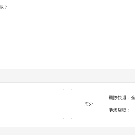
呢？
國際快遞：
海外
港澳店取：