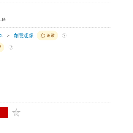
上限
本
＞
創意想像
追蹤
?
蹤
?