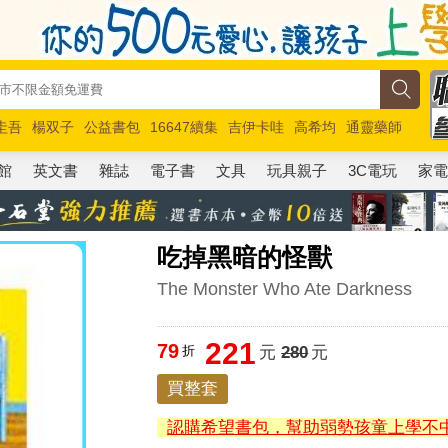
圭吾
楊双子
公益書包
16647續集
吉伊卡哇
高希均
通靈藥師
路邊攤新作
馬斯克
玩具總動員5
超慢跑
館
英文書
雜誌
電子書
文具
玩具親子
3C電玩
家
吃掉黑暗的怪獸
The Monster Who Ate Darkness
221
79
折
元
280
元
買整套
認購希望書包，幫助弱勢孩童上學不