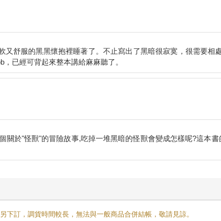
軟又舒服的黑黑懷抱裡睡著了。不止寫出了黑暗很寂寞，很需要相
說個關於"怪獸"的冒險故事,吃掉一堆黑暗的怪獸會變成怎樣呢?這本
需另下訂，調貨時間較長，無法與一般商品合併結帳，敬請見諒。