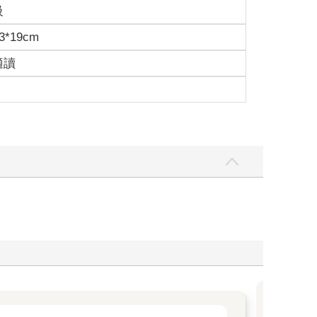
級
3*19cm
適讀