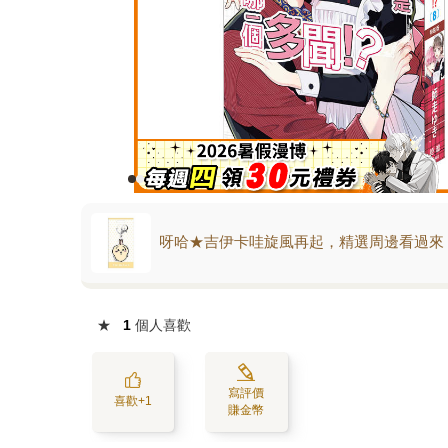
呀哈★吉伊卡哇旋風再起，精選周邊看過來
★
1
個人喜歡
寫評價
喜歡+1
賺金幣