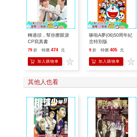
轉過頭，幫你擦眼淚
哆啦A夢(06)50周年紀
CP寫真書
念特別版
474
405
79
折
特價
元
9
折
特價
元
加入購物車
加入購物車
其他人也看