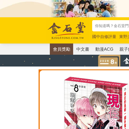
國中自修評量
東野
唯紅花綻放
奧德賽
會員獎勵
中文書
動漫ACG
親子