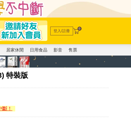
0
登入/註冊
電
居家休閒
日用食品
影音
售票
) 特裝版
中斷！