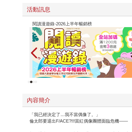
活動訊息
原本只是跟全校第一美少女商量彼此摯友的戀
的存在（１）
內容簡介
「我已經決定了…我不當偶像了。」
倫太郎要退出F/ACE?!!!當紅偶像團體面臨危機——