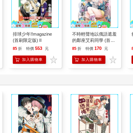
排球少年!!magazine
不時輕聲地以俄語遮羞
(首刷限定版) II
的鄰座艾莉同學 (首刷
限定版) 08
553
170
85
折
特價
元
85
折
特價
元
加入購物車
加入購物車