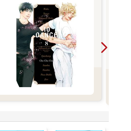
2
買
A
【期
20
29
單筆
止！