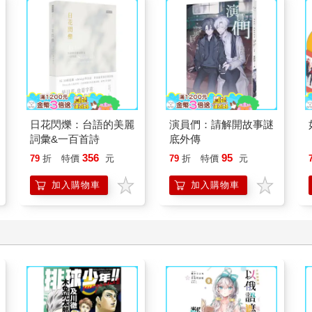
日花閃爍：台語的美麗
演員們：請解開故事謎
詞彙&一百首詩
底外傳
356
95
79
折
特價
元
79
折
特價
元
加入購物車
加入購物車