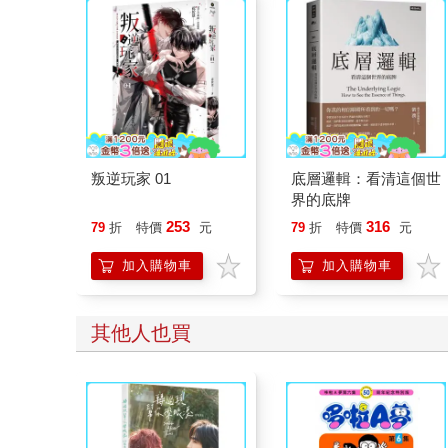
叛逆玩家 01
底層邏輯：看清這個世
界的底牌
253
316
79
折
特價
元
79
折
特價
元
加入購物車
加入購物車
其他人也買