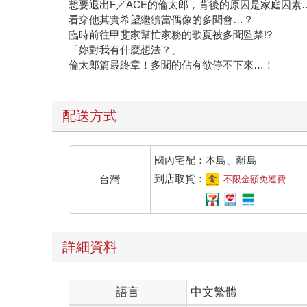
想要退出F／ACE的倫太郎，背後的原因是家庭因素
看穿他其實希望繼續當偶像的多聞會…？
臨時前往甲斐家幫忙家務的歌夏被多聞監禁!?
「妳對我有什麼想法？」
倫太郎篇最終章！多聞的佔有欲停不下來…！
配送方式
國內宅配：本島、離島
到店取貨：
台灣
不限金額免運費
詳細資料
語言
中文繁體