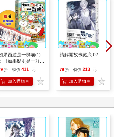
如果西遊是一群喵(1)
請解開故事謎底 02
刪掉容
：《如果歷史是一群
喵》作者最新力作，附
411
213
79
折
特價
元
79
折
特價
元
79
折
【首卷特典】拉頁
加入購物車
加入購物車
加