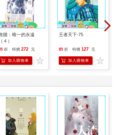
救贖：唯一的永遠
王者天下-75
我獨自
（４）
272
127
85
折
特價
元
85
折
特價
元
85
折
加入購物車
加入購物車
加