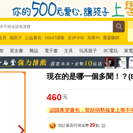
圭吾
楊双子
公益書包
16647續集
吉伊卡哇
高希均
通靈藥師
路邊攤新作
馬斯克
玩具總動員5
超慢跑
館
英文書
雜誌
電子書
文具
玩具親子
3C電玩
家
現在的是哪一個多聞！？(8
460
元
認購希望書包，幫助弱勢孩童上學不
20
預計最高可得金幣
點
?