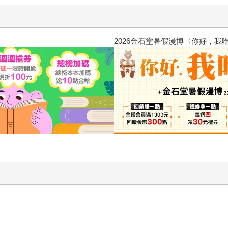
愛煩惱，不知不覺間她竟成為我最親近
攻殼機動隊 (1995) 4K數位