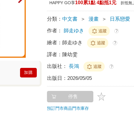
100累1點 4點抵1元
HAPPY GO享
折抵無
分類：
中文書
＞
漫畫
＞
日系戀愛
作者：
師走ゆき
追蹤
?
繪者：
師走ゆき
追蹤
?
譯者：
陳幼雯
出版社：
長鴻
追蹤
?
加購
出版日：
2026/05/05
停售
預訂門市商品
門市庫存