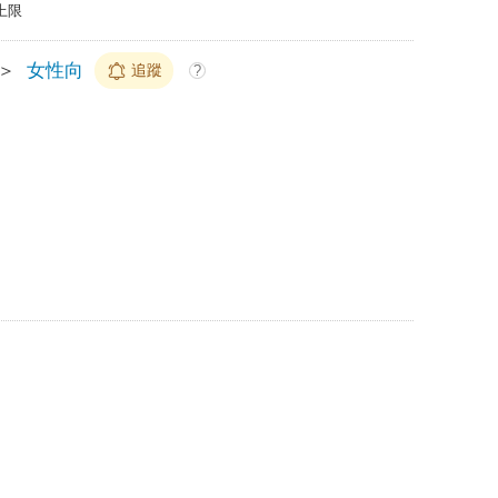
上限
＞
女性向
追蹤
?