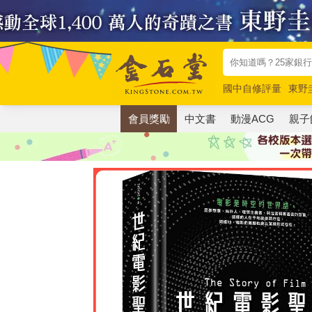
國中自修評量
東野
唯紅花綻放
奧德賽
會員獎勵
中文書
動漫ACG
親子