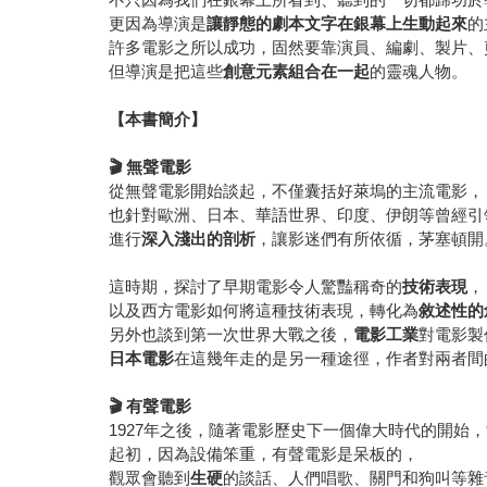
更因為導演是
讓靜態的劇本文字在銀幕上生動起來
的
許多電影之所以成功，固然要靠演員、編劇、製片、
但導演是把這些
創意元素組合在一起
的靈魂人物。
【本書簡介】
🎬
無聲電影
從無聲電影開始談起，不僅囊括好萊塢的主流電影，
也針對歐洲、日本、華語世界、印度、伊朗等曾經引
進行
深入淺出的剖析
，讓影迷們有所依循，茅塞頓開
這時期，探討了早期電影令人驚豔稱奇的
技術表現
，
以及西方電影如何將這種技術表現，轉化為
敘述性的
另外也談到第一次世界大戰之後，
電影工業
對電影製
日本電影
在這幾年走的是另一種途徑，作者對兩者間
🎬
有聲電影
1927年之後，隨著電影歷史下一個偉大時代的開始
起初，因為設備笨重，有聲電影是呆板的，
觀眾會聽到
生硬
的談話、人們唱歌、關門和狗叫等雜