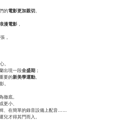
們的
電影更加親切
。
浪漫電影
，
拓張，
心。
蘭出現一段
全盛期
；
重要的
新美學運動
。
電影。
為徹底。
或更小、
輯、在簡單的錄音設備上配音……
運兒才得其門而入。