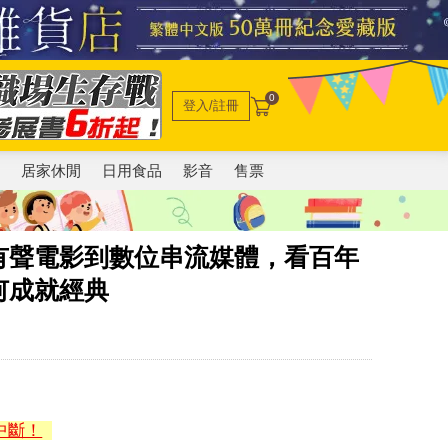
0
登入/註冊
電
居家休閒
日用食品
影音
售票
有聲電影到數位串流媒體，看百年
何成就經典
中斷！