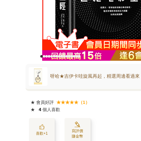
呀哈★吉伊卡哇旋風再起，精選周邊看過來
★
會員好評
★★★★★（1）
★
4
個人喜歡
寫評價
喜歡+1
賺金幣