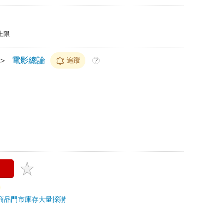
上限
＞
電影總論
追蹤
?
商品
門市庫存
大量採購