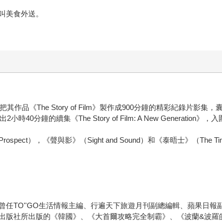
P叫美食外送。
品《The Story of Film》製作成900分鐘的精彩紀錄片影集
40分鐘的續集《The Story of Film: A New Generatio
ct），《聲與影》（Sight and Sound）和《泰晤士》（The 
曾任TO''GO生活情報主編、行遍天下旅遊月刊副總編輯、蘋果日
出版社所出版的《韓國》、《大首爾攻略完全制霸》、《波蘭&波羅