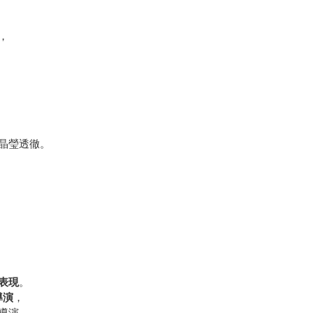
，
晶瑩透徹。
表現
。
導演
，
導演，