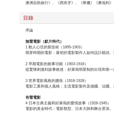
澳洲自助旅行》、《西班牙》、《希臘》《奧地利》
目錄
序論
無聲電影（默片時代）
1 動人心弦的新技術（1895-1903）
萌芽時期的電影：最初的電影製作人如何設計鏡頭、
2 早期電影的敘事功能（1903-1918）
從驚悚刺激到故事敘述：好萊塢明星制的出現和第一
3 世界電影風格的擴張（1918-1928）
電影工業和個人風格：主流電影製作及德國、法國、
有聲電影
4 日本古典主義和好萊塢的愛情故事（1928-1945）
電影的黃金時代：電影類型、日本大師和舞台景深。