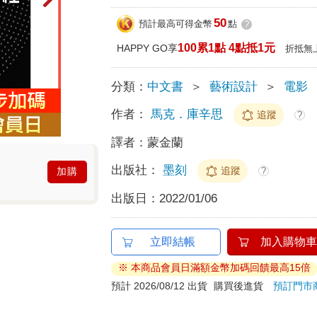
50
預計最高可得金幣
點
?
100累1點 4點抵1元
HAPPY GO享
折抵無
分類：
中文書
＞
藝術設計
＞
電影
作者：
馬克．庫辛思
追蹤
?
譯者：
蒙金蘭
出版社：
墨刻
追蹤
?
加購
出版日：
2022/01/06
立即結帳
加入購物車
※ 本商品會員日滿額金幣加碼回饋最高15倍
預計 2026/08/12 出貨
購買後進貨
預訂門市