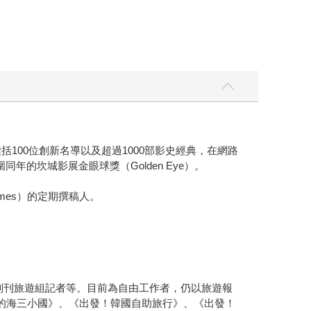
，囊括100位創新名導以及超過1000部影史經典，在網路
n》，入圍同年的坎城影展金眼球獎（Golden Eye）。
Times）的定期撰稿人。
報副刊旅遊組記者等。目前為自由工作者，仍以旅遊報
的海三小國》、《出發！韓國自助旅行》、《出發！