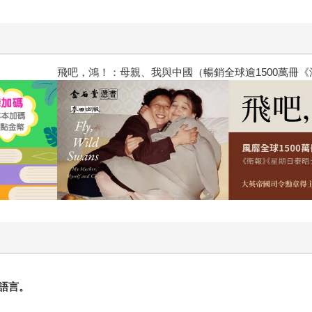
飛吧，鴻！：母親、我與中國（暢
語言。