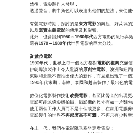
然後，電影製作人發現，
透過聲音，劇中角色可以表達出他們的想法，來使他
有聲電影時期，探討的是
東方電影
的興起、好萊塢的
以及
寫實主義電影
的傳承及其影響。
此外，也會談到
1950～1960年代
西方電影的流行與
還有
1970～1980年代
世界電影的巨大分歧。
🎬
數位電影
1990年代，世界上每一個地方都對
電影的復興
充滿信
伊朗導演製作出令人驚訝的
原創性電影
、澳洲和紐西
東歐和北歐不僅推出偉大的新作，而且還出現了一個
1990年代末期，南韓、泰國和越南製作了最出色的
數位化電影製作技術
改變電影
，甚至比聲音的出現更
電影可能以錄影機拍攝、攝影機的尺寸有如一片麵包
使用兩個工作人員而不是十個或更多、在家用電腦剪
電影製作的世界
不再那麽高不可攀
，不再只有少數幸
在上一代，我們在電影院乖乖坐定看電影；