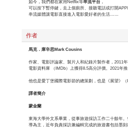
如今，我們都在家用Netflix等
串流平台
，
可以按下暫停鍵，去上個廁所、接聽電話或打開AP
串流媒體讓電影直接進入電影愛好者的生活……
作者
馬克．庫辛思Mark Cousins
作家、電影評論家、製片人和紀錄片製作者，2011年把其作
電影資料庫 （IMDb）上獲得8.5高分評價。2021年推出2小時
他也是愛丁堡國際電影節的總策劃，也是《展望》（Prospe
譯者簡介
蒙金蘭
東海大學外文系畢業，從事旅遊採訪工作二十餘年。
導為主，近年負責採訪兼編輯完成的旅遊書包括墨刻