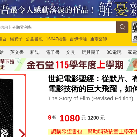
圭吾
楊双子
公益書包
16647續集
吉伊卡哇
通靈藥師
路邊攤新作
馬斯克
玩具總動員5
超慢跑
館
英文書
雜誌
電子書
文具
玩具親子
3C電玩
家
世紀電影聖經：從默片、
電影技術的巨大飛躍，如
The Story of Film (Revised Edition)
1080
9
折
元
1200
元
認購希望書包，幫助弱勢孩童上學不