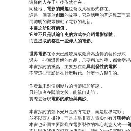
這樣的人在千年後依然存在，
同樣地，
電影的樂趣
也會以某種形式存在。
這是一個關於
創新
的故事，它為聰明的普通觀眾而寫
而聰明的觀眾推動了電影的創新。
本書之所以有價值，
它並不只是以編年史的方式在介紹電影媒體，
而是提取的都是一些偉大的電影。
世界電影
在今天已經發展成最廣為流傳的藝術形式，
過去一些晦澀難解的作品，只要稍加詮釋，都會變得
本書探討的重點，主要放在最
具創發性的電影
，
不管這些電影是在什麼時代、什麼地方製作的。
作者並未對個別影片的情節細加解說，
只盼讀者在閱讀之後，能親自走訪，
實際去發現
電影的繽紛與奧妙
。
本書探討的並不光只是西方電影，而是世界電影；
並不以西方掛帥，而是主張非西方電影也有其
獨特的
本書也企圖主要聚焦在電影製作的核心創意人物──
不只因為我們在銀幕上所看到、聽到的一切都歸功於