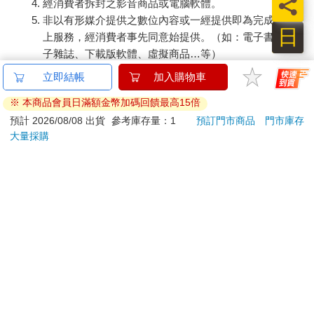
員
經消費者拆封之影音商品或電腦軟體。
非以有形媒介提供之數位內容或一經提供即為完成之線
日
上服務，經消費者事先同意始提供。（如：電子書、電
子雜誌、下載版軟體、虛擬商品…等）
已拆封之個人衛生用品。（如：內衣褲、刮鬍刀、除毛
立即結帳
加入購物車
刀…等）
※ 本商品會員日滿額金幣加碼回饋最高15倍
若非上列種類商品，均享有到貨7天的猶豫期（含例假
日）。
預計 2026/08/08 出貨
參考庫存量：1
預訂門市商品
門市庫存
大量採購
辦理退換貨時，商品（組合商品恕無法接受單獨退貨）必須
是您收到商品時的原始狀態（包含商品本體、配件、贈品、
保證書、所有附隨資料文件及原廠內外包裝…等），請勿直
接使用原廠包裝寄送，或於原廠包裝上黏貼紙張或書寫文
字。
退回商品若無法回復原狀，將請您負擔回復原狀所需費用，
嚴重時將影響您的退貨權益。