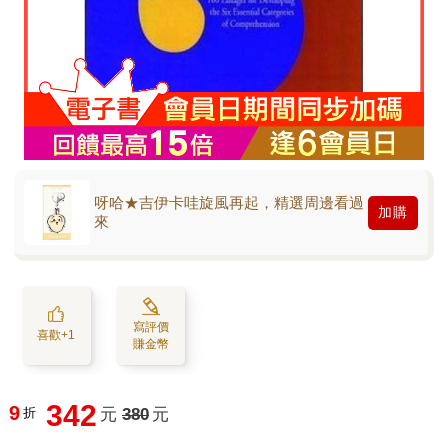
呀哈★吉伊卡哇旋風再起，精選周邊看過
加購
來
寫評價
喜歡+1
賺金幣
342
9
折
元
380
元