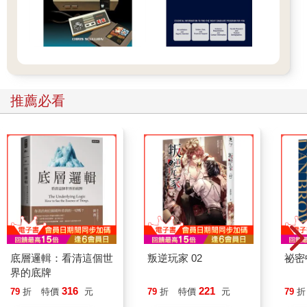
推薦必看
底層邏輯：看清這個世
叛逆玩家 02
祕密
界的底牌
316
221
79
折
特價
元
79
折
特價
元
79
折