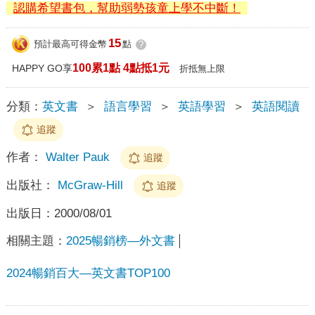
認購希望書包，幫助弱勢孩童上學不中斷！
15
預計最高可得金幣
點
?
100累1點 4點抵1元
HAPPY GO享
折抵無上限
分類：
英文書
＞
語言學習
＞
英語學習
＞
英語閱讀
追蹤
作者：
Walter Pauk
追蹤
出版社：
McGraw-Hill
追蹤
出版日：
2000/08/01
相關主題：
2025暢銷榜—外文書
2024暢銷百大—英文書TOP100