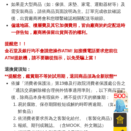
如果是大型商品（如：傢俱、床墊、家電、運動器材等）及
需安裝商品，請依商品頁面說明為主。訂單完成收款確認
後，出貨廠商將會和您聯繫確認相關配送等細節。
偏遠地區、樓層費及其它加價費用，皆由廠商於約定配送時
一併告知，廠商將保留出貨與否的權利。
提醒您！！
金石堂及銀行均不會請您操作ATM! 如接獲電話要求您前往
ATM提款機，請不要聽從指示，以免受騙上當！
退換貨須知：
**提醒您，鑑賞期不等於試用期，退回商品須為全新狀態**
依據「消費者保護法」第19條及行政院消費者保護處公告之
「通訊交易解除權合理例外情事適用準則」，以下商品購買
後，除商品本身有瑕疵外，將不提供7天的猶豫期：
易於腐敗、保存期限較短或解約時即將逾期。（如：生
鮮食品）
會
依消費者要求所為之客製化給付。（客製化商品）
報紙、期刊或雜誌。（含MOOK、外文雜誌）