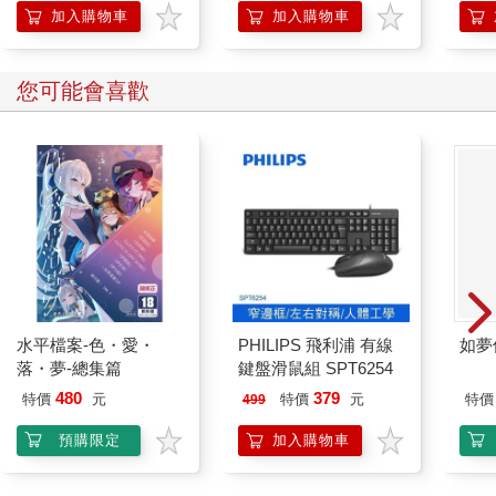
加入購物車
加入購物車
您可能會喜歡
水平檔案-色・愛・
PHILIPS 飛利浦 有線
如夢
落・夢-總集篇
鍵盤滑鼠組 SPT6254
480
379
特價
元
特價
元
特價
499
預購限定
加入購物車