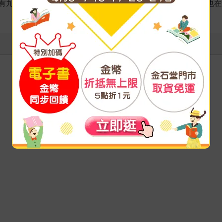
，底下有九個慈善團體，致力改善底特律最貧困居民的生活。同時，他也在海地太子