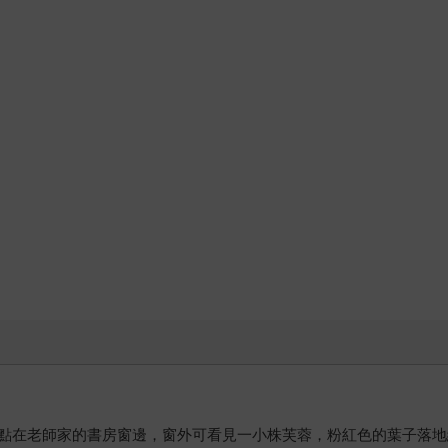
點在老師家的書房窗邊，窗外可看見一小株芙蓉，粉紅色的葉子落地