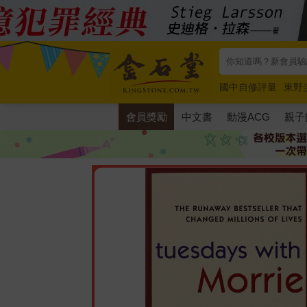
國中自修評量
東野
唯紅花綻放
奧德賽
會員獎勵
中文書
動漫ACG
親子