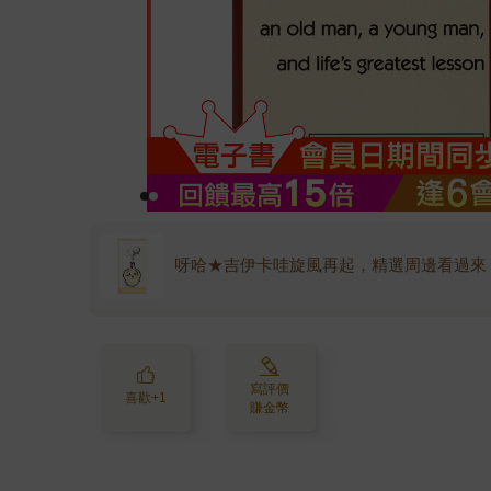
呀哈★吉伊卡哇旋風再起，精選周邊看過來
寫評價
喜歡+1
賺金幣