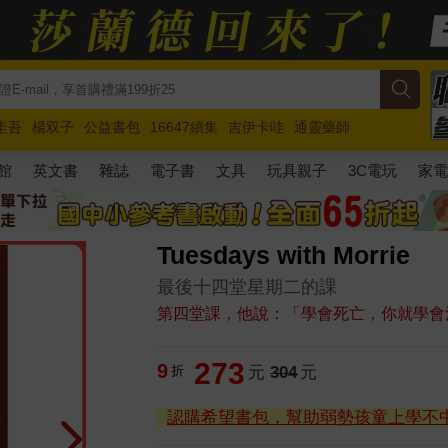
圭吾
楊双子
公益書包
16647續集
吉伊卡哇
通靈藥師
路邊攤新作
馬斯克
玩具總動員5
超慢跑
館
英文書
雜誌
電子書
文具
玩具親子
3C電玩
家
Tuesdays with Morrie
最後十四堂星期二的課
第四堂課，他說：「學會死亡，你就學會
273
9
折
元
304
元
認購希望書包，幫助弱勢孩童上學不