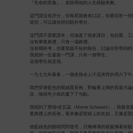
「生命的意義」。老師用他的人生經驗來教。
這門課沒有評分，但每星期會有口試，你要回答一些
道別，可以讓你得到額外學分。
這門課不需要課本，但涵蓋了很多課目，包括愛、工
沒有畢業典禮，只有一場葬禮。
沒有期終考，但要寫篇不短的報告，討論你所學到的
我老師一生最後一門課，只有一個學生。
這個學生就是我。
一九七九年暮春，一個炎熱令人汗流浹背的周六下午
我們穿著藍色的呢絨質長袍，對輪番上陣的長篇大論
說，慘綠年少就此畫下了句點。
我找到了墨瑞•史瓦茲（Morrie Schwart
業典禮上的長袍，看來像是聖經上的先知，又像是聖
他藍綠色的眼睛閃閃發亮，日漸稀薄的銀髮拂著前額