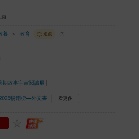
上限
教養
＞
教育
追蹤
?
rse｜暑期故事宇宙閱讀展
2025暢銷榜—外文書
看更多