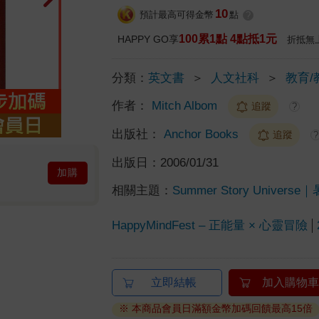
10
預計最高可得金幣
點
?
100累1點 4點抵1元
HAPPY GO享
折抵無
分類：
英文書
＞
人文社科
＞
教育/
作者：
Mitch Albom
追蹤
?
出版社：
Anchor Books
追蹤
?
出版日：
2006/01/31
加購
相關主題：
Summer Story Unive
HappyMindFest – 正能量 × 心靈冒險
立即結帳
加入購物車
※ 本商品會員日滿額金幣加碼回饋最高15倍