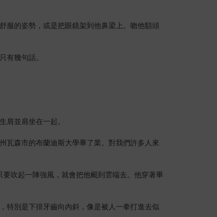
舒服的姿勢，或是把眼鏡架到他鼻梁上。吻他額頭
只有幾句話。
生肩並肩坐在一起。
州瓦森市的布蘭迪斯大學畢了業。對我們許多人來
彷彿只要吹起一陣強風，就會把他颳到雲端去。他穿著畢
，特別是下排牙齒向內斜，像是被人一拳打進去似