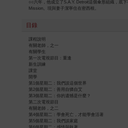
○○六年，他成立了S.A.Y. Detroit這個傘形組織
Mission。現與妻子潔寧住在密西根。
目錄
課程說明
有關老師，之一
有關學生
第一次電視節目：重逢
新生訓練
課堂
開學
第1個星期二：我們談這個世界
第2個星期二：善用自憐自艾
第3個星期二：你的遺憾是什麼？
第二次電視節目
有關老師，之二
第4個星期二：學會死亡，才能學會活著
第5個星期二：我們談家庭
第6個星期二：感情與執著