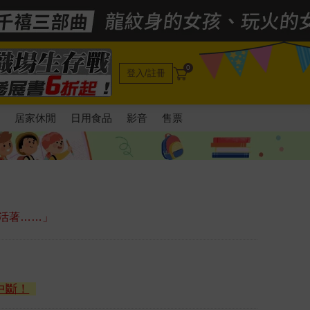
0
登入/註冊
電
居家休閒
日用食品
影音
售票
活著……」
中斷！