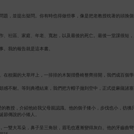
問題，並提出疑問。你有時也得做些事，像是把老教授枕著的頭換個
作、社區、家庭、年老、寬恕，以及最後的死亡。最後一堂課很短，
事。我的報告就是這本書。
。在校園的大草坪上，一排排的木製摺疊椅整齊排開，我們成百個學
頗感不耐。等到典禮結束，我們把方帽子拋到空中，正式從麻薩諸塞
z），我最喜愛的教授，介紹他給我父母親認識。他的個子矮小，步伐也小，
誕節傳說的小矮人。
，一雙大耳朵，鼻子呈三角狀，眉毛也逐漸變得灰白。他的牙齒曲彎