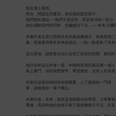
我去墳上看他。
而你，閱讀這些書頁，身在他的課堂當中。
我們彼此連結──我們不是波浪，而是海洋的一部分
他在感動我們的同時，也繼續活下去。──米奇‧艾爾
本書作者在昔日恩師生命的最後幾個月，每個星期二
義，更藉著與學生米奇的談話，一點一點柔軟了米奇
這位墨瑞，誠實看見自己在死亡面前的恐懼、脆弱與
也許你和這位作者一樣，年輕時曾遇到過這麼一個人
路上奮鬥，你的視野變窄，夢想褪色，沒有人在你身
作者在這樣的時刻與老師重聚，上了最後的一門課，
事，讀後讓你一輩子難忘。
本書作者，米奇，曾經是老師眼中的希望。大學畢業
重逢，而這時他的老師只剩下最後幾個月可活。於是