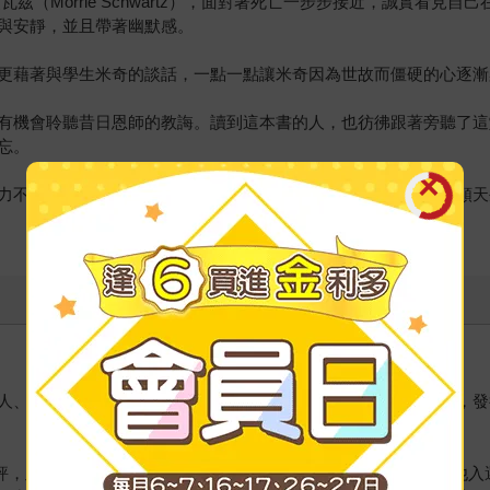
茲（Morrie Schwartz），面對著死亡一步步接近，誠實看見
與安靜，並且帶著幽默感。
更藉著與學生米奇的談話，一點一點讓米奇因為世故而僵硬的心逐漸
有機會聆聽昔日恩師的教誨。讀到這本書的人，也彷彿跟著旁聽了這
忘。
力不懈的心態，迎接挑戰，擁抱未知。考德威爾的故事，喚醒人類天
人、慈善家。他的十三本著作，全球累積銷量超過三千五百萬冊，發
講評，此外，也為電影、舞台、音樂劇編劇。有超過十年的時間，他