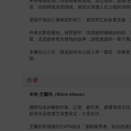
米奇每個星期二到老師家探望他。這位老師，墨瑞‧史瓦
捨，但他掙脫這些情緒，展現出洞澈人生之後的清明
墨瑞不僅自己勇敢面對死亡，窮究死亡的多重意義，
作者在夢想褪色、視野變窄、情感變得僵硬的時刻，
暖。這是個會發光發熱的故事，讀後會讓你一輩子難
本書扣人心弦，講述如何全心投入單一愛好，培養努
能。
作者
米奇
‧
艾爾邦（
Mitch Albom
）
國際知名的暢銷作家、記者、劇作家、廣播電視主持
影視作品曾獲艾美獎肯定，大受好評。
艾爾邦長期擔任ESPN頻道「運動報導者」節目的