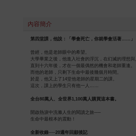
內容簡介
第四堂課，他說：「學會死亡，你就學會活著
……
」
曾經，他是老師眼中的希望。
大學畢業之後，他進入社會的浮沉，在幻滅的理想與
直到十六年後，才在一個最偶然的機會和老師重逢。
而他的老師，只剩下生命中最後幾個月時間。
於是，他又上了14堂他老師的星期二的課。
這次，課上的學生只有他一人……
全台
80
萬人、全世界
1,100
萬人購買這本書。
開啟熱淚中洗滌人生的閱讀之旅──
生命中最根本的震動！
全新收錄
──20
週年回顧後記