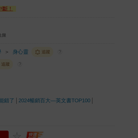
中斷！
上限
學
＞
身心靈
追蹤
?
追蹤
?
能錯了
2024暢銷百大—英文書TOP100