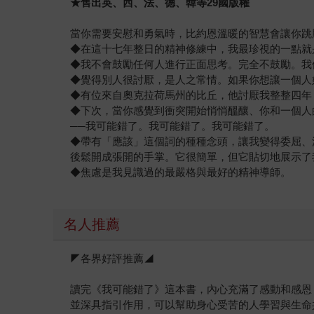
★售出英、西、法、德、韓等29國版權
當你需要安慰和勇氣時，比約恩溫暖的智慧會讓你跳
◆在這十七年整日的精神修練中，我最珍視的一點就
◆我不會鼓勵任何人進行正面思考。完全不鼓勵。我
◆覺得別人很討厭，是人之常情。如果你想讓一個人
◆有位來自奧克拉荷馬州的比丘，他討厭我整整四年
◆下次，當你感覺到衝突開始悄悄醞釀、你和一個人
──我可能錯了。我可能錯了。我可能錯了。
◆帶有「應該」這個詞的種種念頭，讓我變得委屈、
後鬆開成張開的手掌。它很簡單，但它貼切地展示了
◆焦慮是我見識過的最嚴格與最好的精神導師。
名人推薦
◤各界好評推薦◢
讀完《我可能錯了》這本書，內心充滿了感動和感恩
並深具指引作用，可以幫助身心受苦的人學習與生命