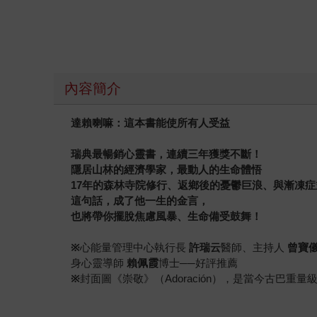
內容簡介
達賴喇嘛：這本書能使所有人受益
瑞典最暢銷心靈書，連續三年獲獎不斷！
隱居山林的經濟學家，最動人的生命體悟
17
年的森林寺院修行、返鄉後的憂鬱巨浪、與漸凍症
這句話，成了他一生的金言，
也將
帶你擺脫焦慮風暴、生命備受鼓舞！
※
心能量管理中心執行長
許瑞云
醫師、主持人
曾寶
身心靈導師
賴佩霞
博士──好評推薦
※
封面圖《崇敬》（Adoración），是當今古巴重