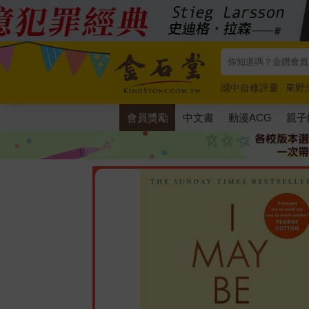
國中自修評量
東野
唯紅花綻放
奧德賽
會員獎勵
中文書
動漫ACG
親子