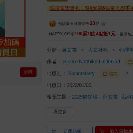
認購希望書包，幫助弱勢孩童上學不
20
預計最高可得金幣
點
?
100累1點 4點抵1元
HAPPY GO享
折抵無
分類：
英文書
＞
人文社科
＞
心理
作者：
Bjoern Natthiko Lindeblad
加購
出版社：
Bloomsbury
追蹤
?
出版日：
2023/01/05
相關主題：
2025暢銷榜—外文書
我可
看更多
立即結帳
加入購物車