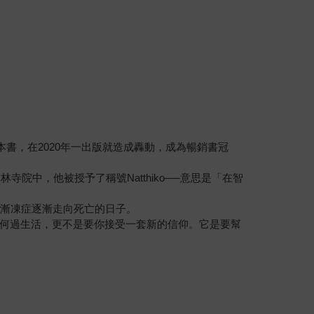
書，在2020年一出版就造成轟動，成為暢銷書冠
院中，他被授予了稱號Natthiko──意思是「在智
患漸凍症逐漸走向死亡的日子。
何過生活，更不是要你接受一套新的信仰。它是要幫