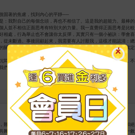
脫固著的焦慮，找到內心的平靜──
是：我對自己的每個念頭，再也不相信了。這是我的超能力。最棒的
個人並不相信正面思考有特別大的力量。我一直覺得正面思考是比較
好相處，行為舉止也不會讓你太反彈，其實只有一個小祕訣：學會喜
，從未斷過。事後回顧起來，我需要有人討厭我，這樣才能認清：總
的關係演變到快破裂的時候，只要用任何你喜歡的語言，真誠與篤定
沉悶和孤獨。如果你能意識到這種情況有時也會發生在自己身上，不
我們如何能放下自己太執著的事。
，難怪會獲獎不斷，成為瑞典最暢銷的心靈書！在歷經了憂鬱症和絕
共舞。本書有太多值得細細思考、深入覺察的智慧片段，無法一一敘