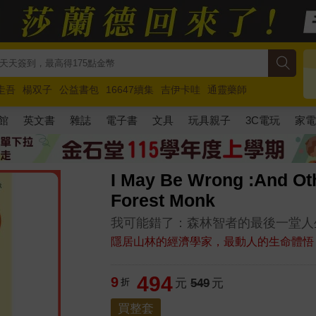
圭吾
楊双子
公益書包
16647續集
吉伊卡哇
通靈藥師
路邊攤新作
馬斯克
玩具總動員5
超慢跑
館
英文書
雜誌
電子書
文具
玩具親子
3C電玩
家
I May Be Wrong :And Ot
Forest Monk
我可能錯了：森林智者的最後一堂人
隱居山林的經濟學家，最動人的生命體悟
494
9
折
元
549
元
買整套