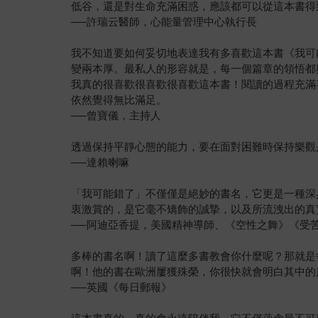
低谷，還是對生命充滿困惑，應該都可以從這本書得
──許瑞云醫師，心能量管理中心執行長
我不知道要如何妥切地表達我有多喜歡這本書《我可
變兩本厚。最私人的形容就是，每一個篇章的領悟都
我真的很喜歡很喜歡很喜歡這本書！閱讀的過程充滿
依然覺得無比滿足。
──曾寶儀，主持人
透過保持平靜心態的能力，要在面對困難時保持樂觀
──達賴喇嘛
「我可能錯了」不僅僅是絕妙的書名，它更是一種深
衷激賞的，是它毫不矯飾的誠摯，以及所流洩出的真
──阿迪亞香提，美國精神導師、《空性之舞》《受
多棒的書名啊！讀了這麼多書教會你什麼呢？那就是
啊！他的書在歐洲屢獲殊榮，你很快就會明白其中的
──英國《每日郵報》