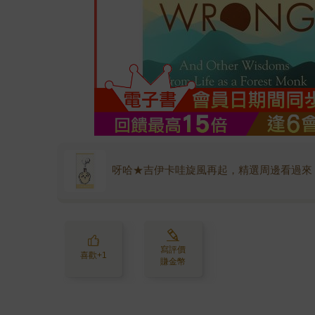
呀哈★吉伊卡哇旋風再起，精選周邊看過來
寫評價
喜歡+1
賺金幣