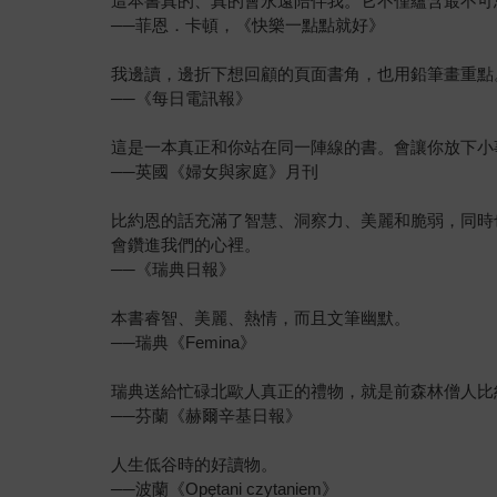
這本書真的、真的會永遠陪伴我。它不僅蘊含最不可
──菲恩．卡頓，《快樂一點點就好》
我邊讀，邊折下想回顧的頁面書角，也用鉛筆畫重點
──《每日電訊報》
這是一本真正和你站在同一陣線的書。會讓你放下小
──英國《婦女與家庭》月刊
比約恩的話充滿了智慧、洞察力、美麗和脆弱，同時
會鑽進我們的心裡。
──《瑞典日報》
本書睿智、美麗、熱情，而且文筆幽默。
──瑞典《Femina》
瑞典送給忙碌北歐人真正的禮物，就是前森林僧人比
──芬蘭《赫爾辛基日報》
人生低谷時的好讀物。
──波蘭《Opętani czytaniem》