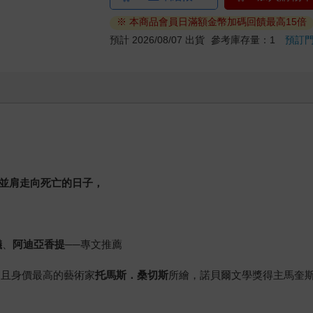
※ 本商品會員日滿額金幣加碼回饋最高15倍
預計 2026/08/07 出貨
參考庫存量：1
預訂
並肩走向死亡的日子，
儀
、
阿迪亞香提
──專文推薦
量級且身價最高的藝術家
托馬斯．桑切斯
所繪，諾貝爾文學獎得主馬奎