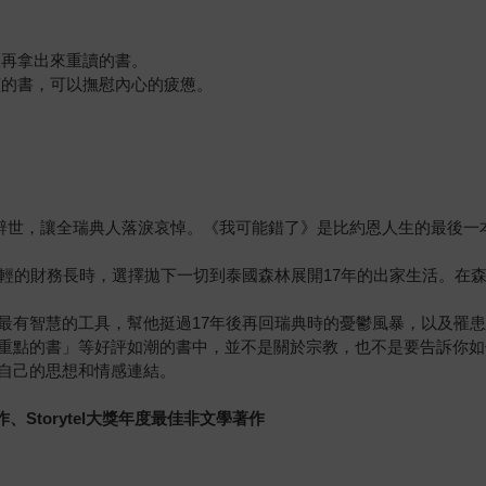
想再拿出來重讀的書。
讀的書，可以撫慰內心的疲憊。
的辭世，讓全瑞典人落淚哀悼。《我可能錯了》是比約恩人生的最後一本
的財務長時，選擇拋下一切到泰國森林展開17年的出家生活。在森林寺
最有智慧的工具，幫他挺過17年後再回瑞典時的憂鬱風暴，以及罹
重點的書」等好評如潮的書中，並不是關於宗教，也不是要告訴你如
自己的思想和情感連結。
作、Storytel大獎年度最佳非文學著作