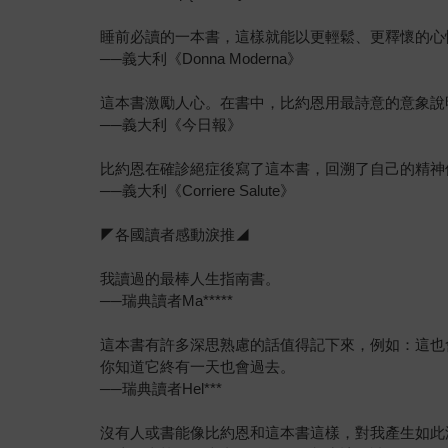
睡前必讀的一本書，這樣就能以更輕鬆、更釋懷的心
──義大利《Donna Moderna》
這本書激勵人心。在書中，比約恩用最詩意的意象說
──義大利《今日報》
比約恩在確診絕症後寫了這本書，回溯了自己的精神
──義大利《Corriere Salute》
◤各國讀者感動淚推◢
我讀過的最棒人生指南書。
──瑞典讀者Ma*****
這本書有許多深思熟慮的話值得記下來，例如：這也
你知道它終有一天也會過去。
──瑞典讀者Hel***
沒有人或書能像比約恩和這本書這樣，對我產生如此