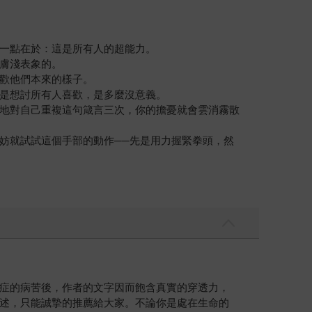
一點在於：這是所有人的超能力。
膚淺表象的。
歡他們本來的樣子。
是想討所有人喜歡，是多麼沒意義。
地對自己重複這句箴言三次，你的擔憂就會雲消霧散
妨就試試這個手部的動作──先是用力握緊拳頭，然
症的病苦後，作者的文字因而飽含真實的穿透力，
述，只能誠摯的推薦給大家。不論你是處在生命的