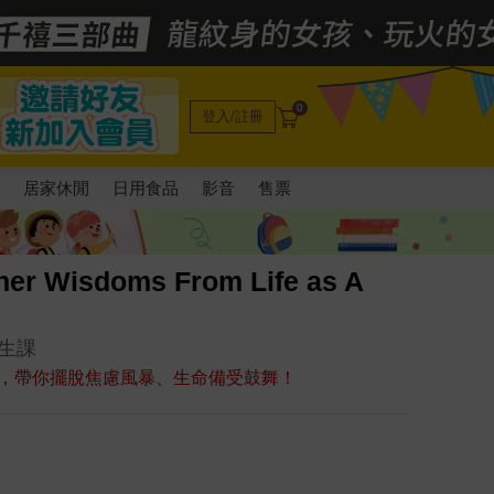
0
登入/註冊
電
居家休閒
日用食品
影音
售票
her Wisdoms From Life as A
生課
，帶你擺脫焦慮風暴、生命備受鼓舞！