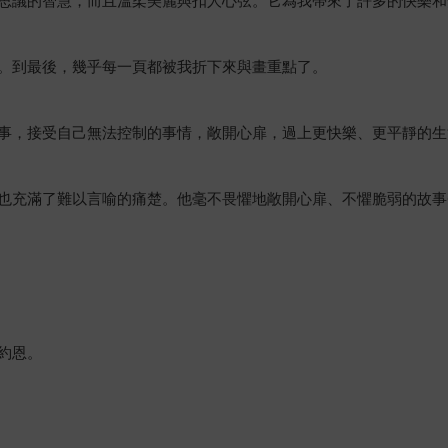
思議的智慧，而且溫柔美麗與扣人心弦。它為我帶來了許多的快樂和
。到最後，幾乎每一頁都被我折下來與畫重點了。
事，接受自己無法控制的事情，敞開心扉，過上更快樂、更平靜的生
也充滿了難以言喻的痛楚。他毫不畏懼地敞開心扉、不懼脆弱的故事
約恩。