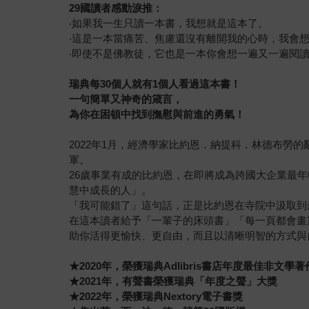
29
國
讀者感動淚推：
‧如果我一生只讀一本書，我想就是這本了。
‧這是一本當痛苦、焦慮還沒有離開我的心時，我會
‧即使不是佛教徒，它也是一本你會想一遍又一遍閱
瑞典每30
個人就有1
個人看過這本書！
一句簡單又神奇的箴言，
為你在困頓中找到撫慰與前進的勇氣！
2022年1月，經濟學家比約恩．納提科．林德布勞
軍。
26歲事業有成的比約恩，在即將成為跨國大企業最年輕
慧中成長的人」。
「我可能錯了」這句話，正是比約恩在寺院中汲取到
在這本讀者給予「一輩子的床頭書」「每一頁都會畫
助你活得更愉快、更自由，而且以清晰明智的方式與
★2020年，榮獲瑞典Adlibris書店年度最佳非文學著
★2021年，有聲書榮獲瑞典「年度之聲」大獎
★2022年，榮獲瑞典Nextory電子書獎