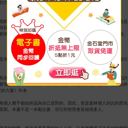
到力量和啟發。
能錯了：森林智者的最後一堂人生課》。我想過無數的開場白：這是
與我心心相印，直說到我心坎裡。
喜悅，每到書裡一些體悟發生的時候，我心裡都會吶喊：就是這個、
是有可能的。曾是泰國森林僧人的比約恩，在書中提到他訓練正確引
具洞察力與慈悲的智慧。而且，這種智慧是能改變你的一輩子，也許
實情感。它深富洞察力，並展露出超凡的靈性智慧。然而，它也始終
苦的力量》作者
每個人幾乎都始終認為自己是對的。因此，曾是森林僧人的比約恩先
原因。本書不是一本勵志書，但它的智慧會造福很多人。