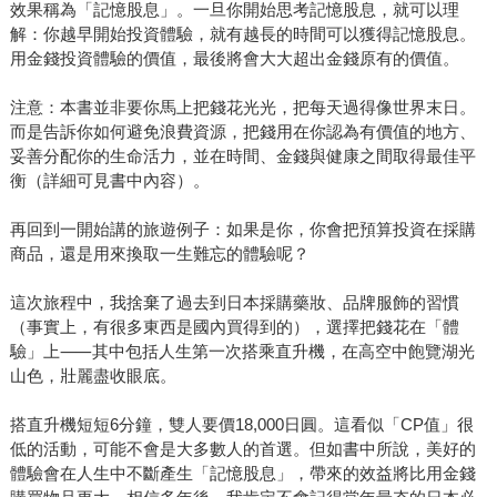
效果稱為「記憶股息」。一旦你開始思考記憶股息，就可以理
解：你越早開始投資體驗，就有越長的時間可以獲得記憶股息。
用金錢投資體驗的價值，最後將會大大超出金錢原有的價值。
注意：本書並非要你馬上把錢花光光，把每天過得像世界末日。
而是告訴你如何避免浪費資源，把錢用在你認為有價值的地方、
妥善分配你的生命活力，並在時間、金錢與健康之間取得最佳平
衡（詳細可見書中內容）。
再回到一開始講的旅遊例子：如果是你，你會把預算投資在採購
商品，還是用來換取一生難忘的體驗呢？
這次旅程中，我捨棄了過去到日本採購藥妝、品牌服飾的習慣
（事實上，有很多東西是國內買得到的），選擇把錢花在「體
驗」上⸺其中包括人生第一次搭乘直升機，在高空中飽覽湖光
山色，壯麗盡收眼底。
搭直升機短短6分鐘，雙人要價18,000日圓。這看似「CP值」很
低的活動，可能不會是大多數人的首選。但如書中所說，美好的
體驗會在人生中不斷產生「記憶股息」，帶來的效益將比用金錢