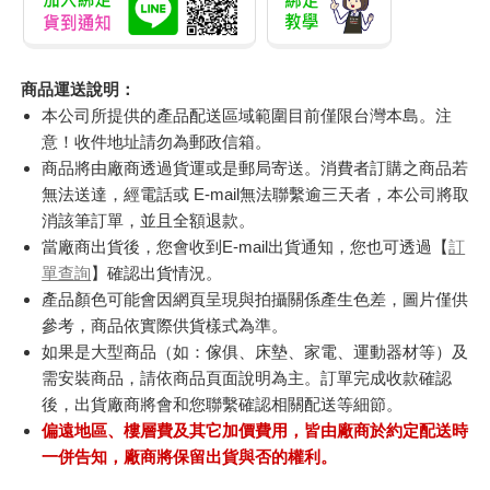
商品運送說明：
本公司所提供的產品配送區域範圍目前僅限台灣本島。注
意！收件地址請勿為郵政信箱。
商品將由廠商透過貨運或是郵局寄送。消費者訂購之商品若
無法送達，經電話或 E-mail無法聯繫逾三天者，本公司將取
消該筆訂單，並且全額退款。
當廠商出貨後，您會收到E-mail出貨通知，您也可透過【
訂
單查詢
】確認出貨情況。
產品顏色可能會因網頁呈現與拍攝關係產生色差，圖片僅供
參考，商品依實際供貨樣式為準。
如果是大型商品（如：傢俱、床墊、家電、運動器材等）及
需安裝商品，請依商品頁面說明為主。訂單完成收款確認
後，出貨廠商將會和您聯繫確認相關配送等細節。
偏遠地區、樓層費及其它加價費用，皆由廠商於約定配送時
一併告知，廠商將保留出貨與否的權利。