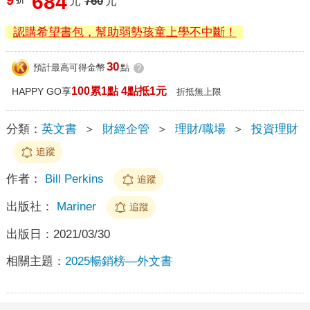
684
元
760
元
認購希望書包，幫助弱勢孩童上學不中斷！
30
預計最高可得金幣
點
?
100累1點 4點抵1元
HAPPY GO享
折抵無上限
分類：
英文書
＞
財經企管
＞
理財/職場
＞
投資理財
追蹤
作者：
Bill Perkins
追蹤
出版社：
Mariner
追蹤
出版日：
2021/03/30
相關主題：
2025暢銷榜—外文書