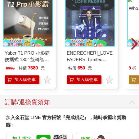
Who 
Yaber T1 PRO 小影霸
ENDRECHERI_LOVE
便攜式 180° 旋轉智能
FADERS_Limited
投影機
Edition B（CD＋
7680
650
特價
元
特價
元
9
折
8990
DVD）
加入購物車
加入購物車
訂購/退換貨須知
加入金石堂 LINE 官方帳號『完成綁定』，隨時掌握出貨動
態：