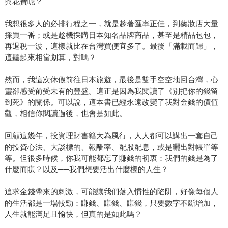
與花費呢？
我想很多人的必排行程之一，就是趁著匯率正佳，到藥妝店大量
採買一番；或是趁機採購日本知名品牌商品，甚至是精品包包，
再退稅一波，這樣就比在台灣買便宜多了。最後「滿載而歸」，
這聽起來相當划算，對嗎？
然而，我這次休假前往日本旅遊，最後是雙手空空地回台灣，心
靈卻感受前受未有的豐盛。這正是因為我閱讀了《別把你的錢留
到死》的關係。可以說，這本書已經永遠改變了我對金錢的價值
觀，相信你閱讀過後，也會是如此。
回顧這幾年，投資理財書籍大為風行，人人都可以講出一套自己
的投資心法、大談標的、報酬率、配股配息，或是曬出對帳單等
等。但很多時候，你我可能都忘了賺錢的初衷：我們的錢是為了
什麼而賺？以及──我們想要活出什麼樣的人生？
追求金錢帶來的刺激，可能讓我們落入慣性的陷阱，好像每個人
的生活都是一場較勁：賺錢、賺錢、賺錢，只要數字不斷增加，
人生就能滿足且愉快，但真的是如此嗎？