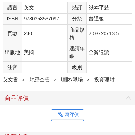
語言
英文
裝訂
紙本平裝
ISBN
9780358567097
分級
普通級
商品規
頁數
240
2.03x20x13.5
格
適讀年
出版地
美國
全齡適讀
齡
注音
級別
英文書
＞
財經企管
＞
理財/職場
＞
投資理財
商品評價
寫評價