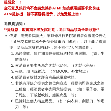
提醒您！！
金石堂及銀行均不會請您操作ATM! 如接獲電話要求您前往
ATM提款機，請不要聽從指示，以免受騙上當！
退換貨須知：
**提醒您，鑑賞期不等於試用期，退回商品須為全新狀態**
依據「消費者保護法」第19條及行政院消費者保護處公告之
「通訊交易解除權合理例外情事適用準則」，以下商品購買
後，除商品本身有瑕疵外，將不提供7天的猶豫期：
易於腐敗、保存期限較短或解約時即將逾期。（如：生
鮮食品）
依消費者要求所為之客製化給付。（客製化商品）
報紙、期刊或雜誌。（含MOOK、外文雜誌）
經消費者拆封之影音商品或電腦軟體。
非以有形媒介提供之數位內容或一經提供即為完成之線
上服務，經消費者事先同意始提供。（如：電子書、電
子雜誌、下載版軟體、虛擬商品…等）
已拆封之個人衛生用品。（如：內衣褲、刮鬍刀、除毛
刀…等）