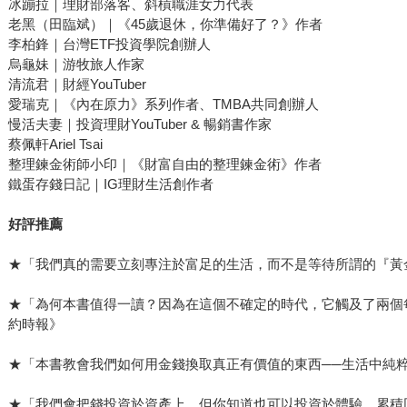
冰蹦拉｜理財部落客、斜槓職涯女力代表
老黑（田臨斌）｜《45歲退休，你準備好了？》作者
李柏鋒｜台灣ETF投資學院創辦人
烏龜妹｜游牧旅人作家
清流君｜財經YouTuber
愛瑞克｜《內在原力》系列作者、TMBA共同創辦人
慢活夫妻｜投資理財YouTuber & 暢銷書作家
蔡佩軒Ariel Tsai
整理鍊金術師小印｜《財富自由的整理鍊金術》作者
鐵蛋存錢日記｜IG理財生活創作者
好評推薦
★「我們真的需要立刻專注於富足的生活，而不是等待所謂的『黃
★「為何本書值得一讀？因為在這個不確定的時代，它觸及了兩個
約時報》
★「本書教會我們如何用金錢換取真正有價值的東西──生活中純
★「我們會把錢投資於資產上，但你知道也可以投資於體驗，累積回憶