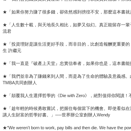
★「如果你努力賺了很多錢，卻依然感到徬徨不安，那麼這本書就是
★「人生數十載，與天地長久相比，如夢又似幻。真正能留存一輩子
流君
★「投資理財是讓生活更好手段，而非目的，比創造報酬更重要的，是
生 許繼元
★「我一直是『破產上天堂』忠實信奉者，如果你也是，這本書能提
★「我們並非為了賺錢來到人間，而是為了生命的體驗及意義感。
TMBA共同創辦人
★「顛覆我人生選擇哲學的《Die with Zero》，絕對值得你閱讀！
★「趁年輕的時候勇敢嘗試，把握住每個當下的機會。即使看似在
講人生財富的哲學好書。」──世界辦公室創辦人Wendy
★“We weren't born to work, pay bills and then die. We have the 