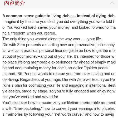
內容簡介
A common-sense guide to living rich . . . instead of dying rich
Imagine if by the time you died, you did everything you were told t
o. You worked hard, saved your money, and looked forward to fina
ncial freedom when you retired.
The only thing you wasted along the way was . . . your life.
Die with Zero presents a startling new and provocative philosophy
as well as a practical personal finance guide on how to get the mo
st out of your money--and out of your life. It's intended for those w
ho place lifelong memorable experiences far ahead of simply maki
ng and accumulating money for one's so-called "golden years."
In short, Bill Perkins wants to rescue you from over-saving and un
der-living. Regardless of your age, Die with Zero will teach you Pe
rkins's plan for optimizing your life and engaging in intentional lifest
yle design, stage by stage, so you're fully engaged and enjoying w
hat you've worked and saved for.
You'll discover how to maximize your lifetime memorable moment
s with "time-bucketing," how to convert your earnings into priceles
s memories by following your "net worth curve," and how to navig