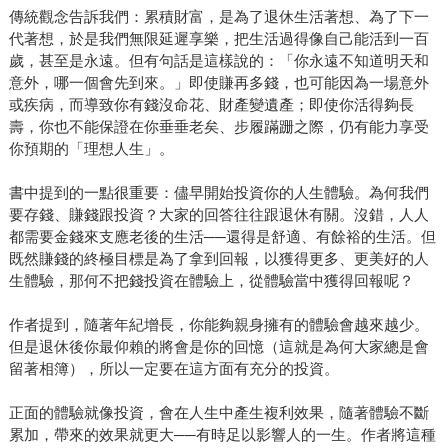
傳統觀念告訴我們：累積財富，是為了退休生活著想、為了下一
代著想，於是我們無限延遲享樂，把生活過得像自己能活到一百
歲，甚至是永遠。但有句話是這樣說的：「你永遠不知道明天和
意外，哪一個會先到來。」即使賺再多錢，也可能因為一場意外
或疾病，而導致你有錢沒命花、財產變遺產；即使你活得夠長
壽，你也不能保證在你垂垂老矣、步履蹣跚之際，仍有能力享受
你預期的「理想人生」。
書中提到的一點很重要：儘早開始投資你的人生體驗。為何我們
要存錢、賺錢跟投資？大家的回答往往跟退休有關。沒錯，人人
都需要金錢來支應老後的生活──還得是舒適、有餘裕的生活。但
既然賺錢的終極目標是為了拿到回報，以獲得更多、更美好的人
生體驗，那何不把錢投資在體驗上，從體驗當中獲得回報呢？
作者提到，隨著年紀增長，你能夠親身擁有的體驗會越來越少。
但是退休後你最仰賴的將會是你的回憶（這就是為何大家總是會
留著相簿），所以一定要在這方面有充分的投資。
正面的體驗就像投資，會在人生中產生複利效果，隨著體驗不斷
累加，帶來的效果就更大──有時足以影響人的一生。作者將這種