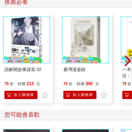
推薦必看
請解開故事謎底 02
臺灣漫遊錄
一本
症：
開大
213
300
79
折
特價
元
79
折
特價
元
79
折
人也
的3
加入購物車
加入購物車
您可能會喜歡