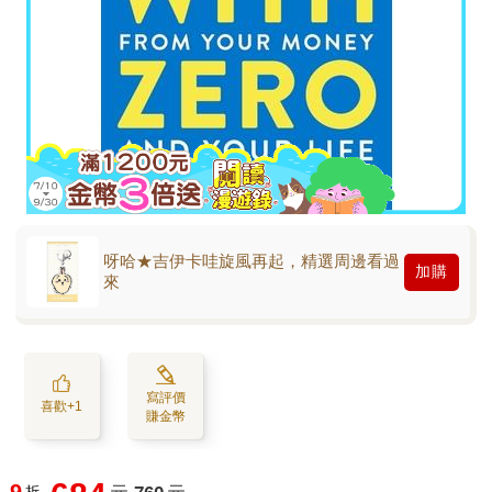
呀哈★吉伊卡哇旋風再起，精選周邊看過
加購
來
寫評價
喜歡+1
賺金幣
9
折