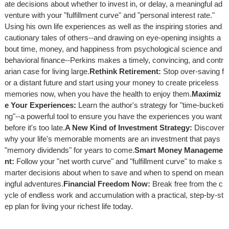
ate decisions about whether to invest in, or delay, a meaningful ad
venture with your "fulfillment curve" and "personal interest rate."
Using his own life experiences as well as the inspiring stories and
cautionary tales of others--and drawing on eye-opening insights a
bout time, money, and happiness from psychological science and
behavioral finance--Perkins makes a timely, convincing, and contr
arian case for living large.
Rethink Retirement:
Stop over-saving f
or a distant future and start using your money to create priceless
memories now, when you have the health to enjoy them.
Maximiz
e Your Experiences:
Learn the author's strategy for "time-bucketi
ng"--a powerful tool to ensure you have the experiences you want
before it's too late.
A New Kind of Investment Strategy:
Discover
why your life's memorable moments are an investment that pays
"memory dividends" for years to come.
Smart Money Manageme
nt:
Follow your "net worth curve" and "fulfillment curve" to make s
marter decisions about when to save and when to spend on mean
ingful adventures.
Financial Freedom Now:
Break free from the c
ycle of endless work and accumulation with a practical, step-by-st
ep plan for living your richest life today.