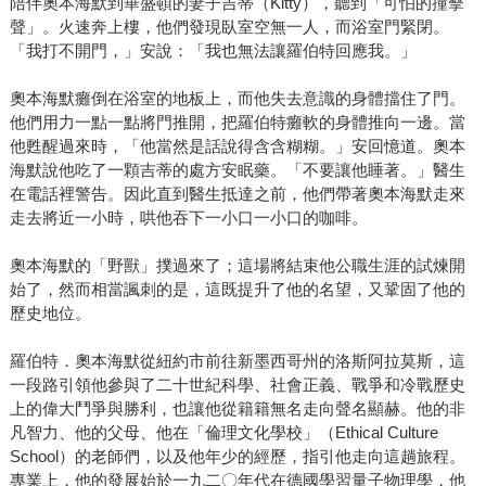
陪伴奧本海默到華盛頓的妻子吉蒂（Kitty），聽到「可怕的撞擊
聲」。火速奔上樓，他們發現臥室空無一人，而浴室門緊閉。
「我打不開門，」安說：「我也無法讓羅伯特回應我。」
奧本海默癱倒在浴室的地板上，而他失去意識的身體擋住了門。
他們用力一點一點將門推開，把羅伯特癱軟的身體推向一邊。當
他甦醒過來時，「他當然是話說得含含糊糊。」安回憶道。奧本
海默說他吃了一顆吉蒂的處方安眠藥。「不要讓他睡著。」醫生
在電話裡警告。因此直到醫生抵達之前，他們帶著奧本海默走來
走去將近一小時，哄他吞下一小口一小口的咖啡。
奧本海默的「野獸」撲過來了；這場將結束他公職生涯的試煉開
始了，然而相當諷刺的是，這既提升了他的名望，又鞏固了他的
歷史地位。
羅伯特．奧本海默從紐約市前往新墨西哥州的洛斯阿拉莫斯，這
一段路引領他參與了二十世紀科學、社會正義、戰爭和冷戰歷史
上的偉大鬥爭與勝利，也讓他從籍籍無名走向聲名顯赫。他的非
凡智力、他的父母、他在「倫理文化學校」（Ethical Culture
School）的老師們，以及他年少的經歷，指引他走向這趟旅程。
專業上，他的發展始於一九二〇年代在德國學習量子物理學，他