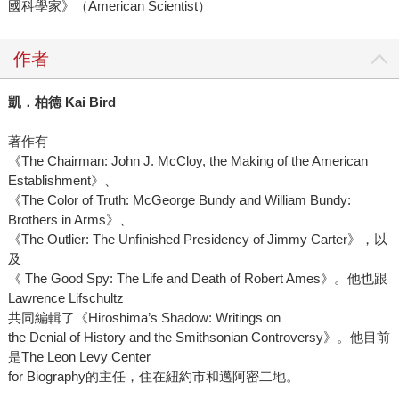
國科學家》（American Scientist）
作者
凱．柏德 Kai Bird
著作有
《The Chairman: John J. McCloy, the Making of the American
Establishment》、
《The Color of Truth: McGeorge Bundy and William Bundy:
Brothers in Arms》、
《The Outlier: The Unfinished Presidency of Jimmy Carter》，以
及
《 The Good Spy: The Life and Death of Robert Ames》。他也跟
Lawrence Lifschultz
共同編輯了《Hiroshima’s Shadow: Writings on
the Denial of History and the Smithsonian Controversy》。他目前
是The Leon Levy Center
for Biography的主任，住在紐約市和邁阿密二地。