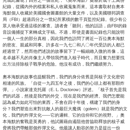
完成此書花了四分之一個世紀，《奧本海默》奠基於成千上萬份
紀錄，從國內外的檔案和私人收藏蒐集而來。這本書取材自奧本
海默個人收藏於美國國會圖書館的大量文件，以及美國聯邦調查
局（FBI）超過四分之一世紀所累積的數千頁監控紀錄。很少有公
眾人物承受過這樣的審查。讀者會「聽到」他的話語，由FBI的錄
音設備捕捉下來轉成文字稿。不過，即使是書面紀錄也只能說明
一個人一生的部分真相，因此我們也訪問了將近一百位奧本海默
的密友、親戚和同事。許多在一九七〇和八〇年代受訪的人都已
經過世了，然而他們述說的故事留下了一幅細緻入微的肖像，這
名卓越不凡的肖像主人帶領我們進入核子時代，而且奮力想要找
出方法排除核子戰爭的危險。他沒有成功，我們繼續努力。
奧本海默的故事也提醒我們，我們的身分依舊是與核子文化密切
相連的民族。「自從一九四五年之後，我們的心頭上都有那顆炸
彈。」小說家達克托羅（E. L. Doctorow）評述。「核子首先是我
們的武器，然後是我們的外交，現在是我們的經濟。我們怎麼能
認為威力如此可怕的東西，不會在四十年後，構建了我們的身
分？我們塑造出來對抗敵人的最巨大魔偶（golem）就是我們的文
化，我們的炸彈文化——它的邏輯、它的信仰和它的視野。」奧
本海默的奮戰是英勇的，他試圖藉由遏阻他曾協助釋放的核子威
脅將我們帶離那個炸彈文化。他最讓人動容的努力是提出一份