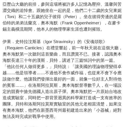
亞歷山大廳的前排，參與這場將被許多人記憶為壓抑、溫馨與苦
澀交織的追悼會。跟她坐在一起的是，他們二十二歲的女兒東妮
（Toni）和二十五歲的兒子彼得（Peter）。坐在彼得旁邊的是羅
伯特的弟弟法蘭克．奧本海默（Frank Oppenheimer），在麥卡
錫主義橫流期間，他本人的物理學家生涯也遭到摧毀。
伊果．史特拉汶斯基（Igor Stravinsky）的《安魂頌歌》
（Requiem Canticles）在禮堂響起，前一年秋天就在這個大廳，
奧本海默第一次聽到這首樂曲，而且讚賞不已。接著，認識奧本
海默長達三十年的漢斯．貝特，講述了三篇悼詞中的第一篇。
「他比任何人做得更多，」貝特說：「讓美國的理論物理變得卓
越……他是領導者……不過他不會作威作福，也從來不會下令應
該做什麼。他讓我們發揮出最好的一面，就像一位好主人對待他
的賓客……」在洛斯阿拉莫斯，奧本海默督導數千人，在一場設
定的競賽中搶先德國人造出原子彈。奧本海默把一片原始台地改
造成實驗室，同時把一群背景迥異的科學家打造成一支有效率的
團隊。貝特和洛斯阿拉莫斯實驗室的其他元老相當清楚，如果沒
有奧本海默，他們在新墨西哥州最初建造出來的「小器械」絕對
無法及時完成於戰爭中使用。