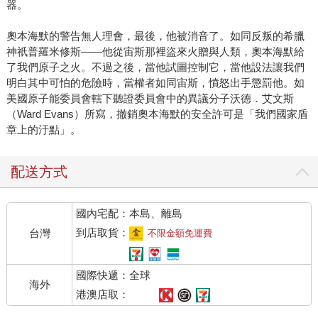
器。
奧本海默的警告無人理會，最後，他被消音了。如同反叛的希臘
神祇普羅米修斯——他從宙斯那裡盜來火贈與人類，奧本海默給
了我們原子之火。不過之後，當他試圖控制它，當他設法讓我們
明白其中可怕的危險時，當權者如同宙斯，憤怒出手懲罰他。如
美國原子能委員會轄下聽證委員會中的異議分子沃德．艾文斯
（Ward Evans）所寫，撤銷奧本海默的安全許可是「我們國家盾
章上的汙點」。
配送方式
國內宅配：本島、離島
到店取貨：
台灣
不限金額免運費
國際快遞：全球
海外
港澳店取：