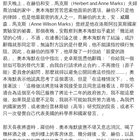
那天晚上，在赫伯和安．馬克斯（Herbert and Anne Marks）夫婦
喬治城的家中，奧本海默苦苦思索他面前的選項。赫伯不只是他
的律師，也是他最親密的友人之一。而赫伯的太太，安．威爾
森．馬克斯（Anne Wilson Marks）曾經是他在洛斯阿拉莫斯國家
實驗室的祕書。那個夜晚，安觀察到奧本海默似乎處於「幾近絕
望的心情」。不過，在連番討論之後，奧本海默有了結論，或許
辭職就形同定罪，無論對方設的是什麼局，他不能讓指控橫行無
阻。因此，在赫伯的指導下，他草擬了一封信給「親愛的路
易」。奧本海默在信中指出，史卓斯慫恿他辭職：「你給我一個
狀似可取的替代方案，由我自行請求終止合約，不再擔任（原子
能）委員會的顧問，那麼就得以避免公開回應這些指控……」奧
本海默表示他認真思考了這個選項。但是「在這種情況下」，他
接著說：「這種做法將意味著我接受並且同意這種看法，即我不
適合為這個至今我已服務了將近十二年的政府效力。我不能這麼
做。如果我是這麼不足取，我就不可能如我所努力過地，為我們
的國家效勞，或者擔任普林斯頓（高等）研究院的院長，或者不
只一次發覺自己代表美國的科學界和國家發言。」
那天長夜將盡時，羅伯特．奧本海默疲憊不堪又意志消沉。喝了
幾杯酒之後，他到樓上的客房休息。幾分鐘後，安、赫伯，以及