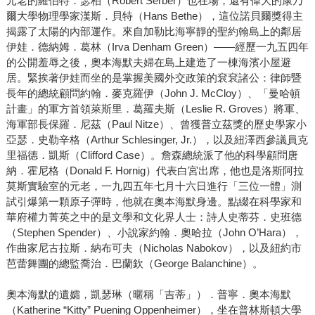
元老的羅伯特．瑟柏（Robert Serber）也在場，還有偉大的康乃
爾大學物理學家漢斯．貝特（Hans Bethe），這位諾貝爾獎得主
揭露了太陽的內部運作。來自加勒比海寧靜的聖約翰島上的鄰居
伊娃．德納姆．葛林（Irva Denham Green）——經歷一九五四年
的公開羞辱之後，奧本海默夫婦在島上建造了一棟海濱小屋避
居。緊挨著伊娃而坐的是掌握美國外交政策的袞袞諸公：律師暨
長年的總統顧問約翰．麥克羅伊（John J. McCloy）、「曼哈頓
計畫」的軍方首領萊斯里．葛羅夫斯（Leslie R. Groves）將軍、
海軍部長保羅．尼茲（Paul Nitze）、曾獲普立茲獎的歷史學家小
亞瑟．史勒辛格（Arthur Schlesinger, Jr.），以及紐澤西參議員克
里福德．凱斯（Clifford Case）。詹森總統派了他的科學顧問唐
納．霍尼格（Donald F. Hornig）代表白宮出席，他也是洛斯阿拉
莫斯實驗室的元老，一九四五年七月十六日進行「三位一體」測
試引爆第一顆原子彈時，他就在奧本海默身邊。點綴在科學家和
華府權力菁英之中的是文學和文化界人士：詩人史蒂芬．史班德
（Stephen Spender）、小說家約翰．奧哈拉（John O’Hara），
作曲家尼古拉斯．納布可夫（Nicholas Nabokov），以及紐約市
芭蕾舞團的總監喬治．巴蘭欽（George Balanchine）。
奧本海默的遺孀，凱瑟琳（暱稱「吉蒂」）．普寧．奧本海默
（Katherine “Kitty” Puening Oppenheimer），坐在普林斯頓大學