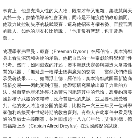
事實上，他是充滿人性的大人物，既有才華又複雜，集聰慧與天
真於一身，熱情倡導著社會正義，同時是不知疲倦的政府顧問。
他致力於控制失序的核武競賽，這為他招來有權有勢、官腔官調
的敵人。如他的朋友拉比所說，「他非常有智慧，也非常愚
蠢」。
物理學家弗里曼．戴森（Freeman Dyson）在羅伯特．奧本海默
身上看見深沉和尖銳的矛盾。他把自己的一生奉獻給科學和理性
思考。然而，如同戴森的評述，奧本海默決定參與製造大屠殺性
質的武器，「無疑是一樁浮士德與魔鬼的交易……當然我們依舊
承受著後果……」如同浮士德，羅伯特．奧本海默試圖重新協商
這樁交易——因此受到打壓。他帶頭研究釋放出原子力量的方
法，然而當他尋求途徑只為警告同胞這其中的危險，想要約束美
國對核子武器的依賴時，政府質疑他的忠誠，並且要他接受審
判。他的友人將這種公開的羞辱，比擬為一六三三年另一位科學
家伽利略接受中世紀時期的教會審判。有些人在此事件中看見醜
陋的反猶太主義幽靈，並且回想起一八九〇年代，艾佛列德．德
雷福斯上尉（Captain Alfred Dreyfus）在法國經歷的試煉。