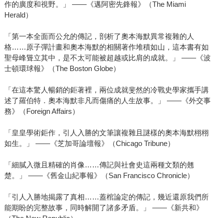
作的廣度和視野。」 ——《邁阿密先鋒報》（The Miami
Herald）
「第一本全面而公允的傳記，剖析了奧本海默異常複雜的人
格……原子彈計畫和奧本海默的相關著作堆積如山，這本書有如
聖母峰聳立其中，是不太可能被超越或比肩的成就。」 ——《波
士頓環球報》（The Boston Globe）
「在這本驚人暢銷的鉅著裡，兩位成就斐然的冷戰史學家攜手講
述了羅伯特．奧本海默非凡而傷痛的人生故事。」 ——《外交事
務》（Foreign Affairs）
「皇皇學術鉅作，引人入勝的文筆讓複雜且謎樣的奧本海默栩栩
如生。」 ——《芝加哥論壇報》（Chicago Tribune）
「細膩入微且精確的肖像……傳記與社會史這兩種文類的翹
楚。」 ——《舊金山紀事報》（San Francisco Chronicle）
「引人入勝地揭露了真相……蓋棺論定的傳記，幾近還原我們所
能期盼的完整故事，同時解開了諸多矛盾。」 ——《新共和》