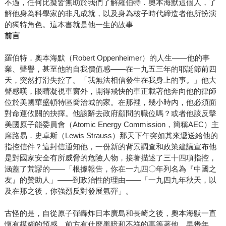
不過，任何比擬皆無助於我們了解羅伯特．奧本海默這個人，了
解他身為科學家的非凡成就，以及身為核子時代締造者他所扮演
的獨特角色。這本書就是他一生的故事
前言
羅伯特．奧本海默（Robert Oppenheimer）的人生——他的事
業、聲譽，甚至他的自我價值感——在一九五三年的耶誕節前四
天，突然打滑失控了。「我無法相信發生在我身上的事。」他大
聲感嘆，眼睛凝視車窗外，開得飛快的車正載著他奔向他的律師
位於美國華盛頓特區喬治城的家。在那裡，幾小時內，他必須面
對命運攸關的抉擇。他該辭去政府顧問的職位嗎？或者他該反擊
美國原子能委員會（Atomic Energy Commission，簡稱AEC）主
席路易．史卓斯（Lewis Strauss）那天下午突如其來遞送給他的
指控信件？這封信通知他，一份新的背景調查和政策建議宣布他
是對國家安全有所威脅的危險人物，接著描述了三十四項指控，
涵蓋了荒謬的——「根據報告，你在一九四〇年列名為『中國之
友』的贊助人」——到政治性的理由——「一九四九年秋天，以
及在那之後，你強烈反對發展氫彈」。
古怪的是，自從原子彈轟炸日本廣島和長崎之後，奧本海默一直
懷有模糊的預感，前方有什麼黑暗和不祥的事等著他。早幾年，