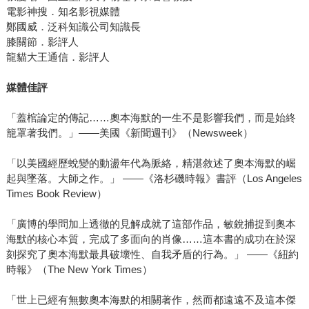
電影神搜．知名影視媒體
鄭國威．泛科知識公司知識長
膝關節．影評人
龍貓大王通信．影評人
媒體佳評
「蓋棺論定的傳記……奧本海默的一生不是影響我們，而是始終
籠罩著我們。」——美國《新聞週刊》（Newsweek）
「以美國經歷蛻變的動盪年代為脈絡，精湛敘述了奧本海默的崛
起與墜落。大師之作。」 ——《洛杉磯時報》書評（Los Angeles
Times Book Review）
「廣博的學問加上透徹的見解成就了這部作品，敏銳捕捉到奧本
海默的核心本質，完成了多面向的肖像……這本書的成功在於深
刻探究了奧本海默最具破壞性、自我矛盾的行為。」 ——《紐約
時報》（The New York Times）
「世上已經有無數奧本海默的相關著作，然而都遠遠不及這本傑