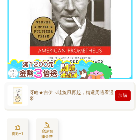
呀哈★吉伊卡哇旋風再起，精選周邊看過
加購
來
寫評價
喜歡+1
賺金幣