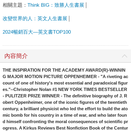
相關主題：
Think BIG：致勝人生書展
改變世界的人：英文人生書展
2024暢銷百大—英文書TOP100
內容簡介
THE INSPIRATION FOR THE ACADEMY AWARD(R)-WINNIN
G MAJOR MOTION PICTURE OPPENHEIMER - "A riveting ac
count of one of history's most essential and paradoxical figur
es."--Christopher Nolan
#1 NEW YORK TIMES BESTSELLER
- PULITZER PRIZE WINNER - The definitive biography of J. R
obert Oppenheimer, one of the iconic figures of the twentieth
century, a brilliant physicist who led the effort to build the ato
mic bomb for his country in a time of war, and who later foun
d himself confronting the moral consequences of scientific pr
ogress.
A Kirkus Reviews Best Nonfiction Book of the Centur