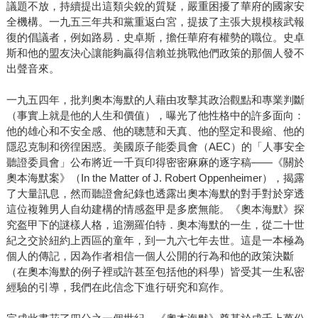
議題不放，持續提出這類尖銳的質疑，嚴重困擾了華府的國家安
全機構。一九五三年共和黨重返白宮，提拔了主張大規模核武報
復的倡議者，例如路易．史卓斯，擔任華府有權勢的職位。史卓
斯和他的盟友決心讓能夠贏得信賴並挑戰他們政策的那個人發不
出聲音來。
一九五四年，批判奧本海默的人藉由攻擊其政治觀點和專業判斷
（事實上就是他的人生和價值），曝光了他性格中的許多面向：
他的雄心和不安全感、他的聰慧和天真、他的堅定和畏縮、他的
隱忍克制和徬徨困惑。美國原子能委員會（AEC）的「人事安全
聽證委員會」公布將近一千頁印得密密麻麻的逐字稿——《關於
奧本海默案》（In the Matter of J. Robert Oppenheimer），揭露
了大量訊息，然而聽證會紀錄也透露出奧本海默的對手對於穿透
這位複雜男人自幼建構的情感盔甲是多麽無能。《奧本海默》探
究盔甲下的謎樣人格，追溯羅伯特．奧本海默的一生，從二十世
紀之交於紐約上西區的童年，到一九六七年去世。這是一本極為
個人的傳記，因為作者相信一個人公開的行為和他的政策決斷
（在奧本海默的例子裡或許甚至包括他的科學）皆受其一生私密
經驗的引導，我們在此信念下進行研究和寫作。