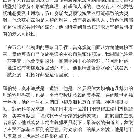
終堅持追求所有形式的真理，科學和人道的。也沒有人比他更熱
切地想要派上用場，防止發展大規模毀滅武器可能導致的大災
難。他念茲在茲的是人類的利益，然而身為美國人，透過他所屬
的這個國家共同體的媒介，他同時看到自己在追求這些抱負時擁
有的最大可能性。
「在五〇年代初期的黑暗日子裡，當麻煩從四面八方向他蜂擁而
來，當他察覺自己位於爭議的中心而焦頭爛額時，我提醒他注意
一項事實：他會受到國外一百個學術中心的歡迎，並且詢問他
『難道沒有考慮過定居國外嗎』。他眼睛含著淚水給了我答案：
『該死的，我恰好熱愛這個國家。』」
羅伯特．奧本海默是一道謎，他是一名展現偉大領袖超凡魅力的
理論物理學家，也是一名培育曖昧歧義的美學家。在他離世的幾
十年後，他的一生在人們口中卻愈漸包裹在爭議、神話和謎團
裡。對於科學家來說，例如日本第一位諾貝爾獎得主湯川秀樹認
為，奧本海默是「現代核子科學家的悲劇象徵」。對於自由主義
者來說，他成為麥卡錫主義獵巫風潮下，最著名的殉道者，象徵
了右翼不講基本原則的惡意。對於政治上的敵人來說，他是地下
共產黨員，也是證據確鑿的騙子。