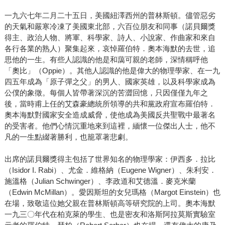
一九六七年二月二十五日，美國紐澤西州的普林斯頓。儘管惡劣
的天氣和嚴寒冷凍了美國東北部，六百位朋友和同事（諾貝爾獎
得主、政治人物、將軍、科學家、詩人、小說家、作曲家和來自
各行各業的熟人）聚集起來，哀悼羅伯特．奧本海默的去世，追
思他的一生。有些人認識的他是和藹可親的老師，深情稱呼他
「奧比」（Oppie）。其他人認識的他是偉大的物理學家、在一九
四五年成為「原子彈之父」的男人、國家英雄，以及科學家成為
公僕的象徵。每個人皆帶著深沉的苦澀回憶，只因僅僅九年之
後，當時甫上任的艾森豪總統所領導的共和黨政府宣布羅伯特．
奧本海默對國家安全造成威脅，使他成為美國反共聖戰中最著名
的受害者。他們心情沉重地來到這裡，緬懷一位傑出人士，他不
凡的一生點綴著勝利，也籠罩著悲劇。
出席的諾貝爾獎得主包括了世界知名的物理學家：伊西多．拉比
（Isidor I. Rabi）、尤金．維格納（Eugene Wigner）、朱利安．
施溫格（Julian Schwinger）、李政道和艾德溫．麥克米蘭
（Edwin McMillan）。愛因斯坦的女兒瑪格（Margot Einstein）也
在場，致敬這位她父親在普林斯頓高等研究院的上司。奧本海默
一九三〇年代在柏克萊的學生、也是密友和洛斯阿拉莫斯實驗室