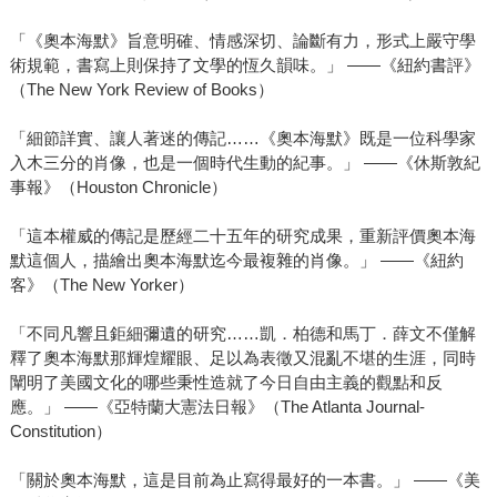
「《奧本海默》旨意明確、情感深切、論斷有力，形式上嚴守學
術規範，書寫上則保持了文學的恆久韻味。」 ——《紐約書評》
（The New York Review of Books）
「細節詳實、讓人著迷的傳記……《奧本海默》既是一位科學家
入木三分的肖像，也是一個時代生動的紀事。」 ——《休斯敦紀
事報》（Houston Chronicle）
「這本權威的傳記是歷經二十五年的研究成果，重新評價奧本海
默這個人，描繪出奧本海默迄今最複雜的肖像。」 ——《紐約
客》（The New Yorker）
「不同凡響且鉅細彌遺的研究……凱．柏德和馬丁．薛文不僅解
釋了奧本海默那輝煌耀眼、足以為表徵又混亂不堪的生涯，同時
闡明了美國文化的哪些秉性造就了今日自由主義的觀點和反
應。」 ——《亞特蘭大憲法日報》（The Atlanta Journal-
Constitution）
「關於奧本海默，這是目前為止寫得最好的一本書。」 ——《美