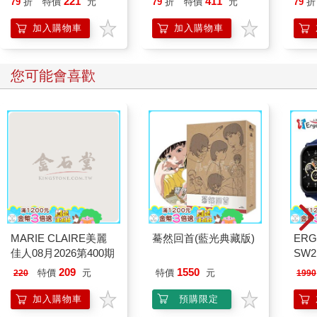
221
411
79
折
特價
元
79
折
特價
元
79
折
【首卷特典】拉頁
加入購物車
加入購物車
您可能會喜歡
MARIE CLAIRE美麗
驀然回首(藍光典藏版)
ERG
佳人08月2026第400期
SW2
泳心
209
1550
特價
元
特價
元
220
1990
錶
加入購物車
預購限定