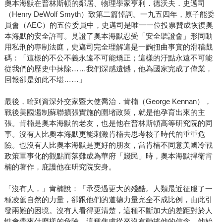
奧本海默在普林斯頓的鄰居、物理學家亨利．德沃夫．史邁司
（Henry DeWolf Smyth）致第二篇悼詞。一九五四年，原子能委
員會（AEC）的五位委員中，史邁司是唯一一位投票贊成恢復奧
本海默的安全許可。見證了奧本海默忍受「安全聽證會」形同動
用私刑的專制法庭，史邁司完全理解這是一齣扭曲事實的滑稽戲
碼：「這樣的不公不義永遠不可能矯正；這樣的汙點永遠不可能
從我們的歷史中抹除……我們深感遺憾，他為國家完成了偉業，
回報卻是如此不堪……」
最後，輪到資深外交家暨大使喬治．肯楠（George Kennan），
戰後美國遏制蘇聯擴張實施的圍堵政策，就是他孕育出來的主
張。肯楠是奧本海默的老友，也是他在普林斯頓高等研究院的同
事。沒有人比奧本海默更能刺激肯楠去思考核子時代的重重危
險。也沒有人比奧本海默是更好的朋友，當肯楠不同意美國冷戰
政策軍事化的觀點而落難成為華府「賤民」時，奧本海默捍衛肯
楠的著作，庇護他在研究院安身。
「沒有人，」肯楠說：「承受過更大的殘酷。人類最近征服了一
種凌駕自然的力量，卻跟他們的道德力量完全不成比例，由此引
發兩難的困境。沒有人看得更清楚，這種不斷加大的差距對於人
性會帶來什麼樣的危險。這種焦慮從來沒有動搖他的信念，他始