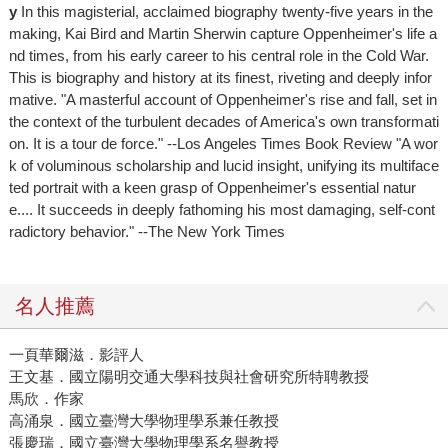
y
In this magisterial, acclaimed biography twenty-five years in the
making, Kai Bird and Martin Sherwin capture Oppenheimer's life a
nd times, from his early career to his central role in the Cold War.
This is biography and history at its finest, riveting and deeply infor
mative. "A masterful account of Oppenheimer's rise and fall, set in
the context of the turbulent decades of America's own transformati
on. It is a tour de force." --Los Angeles Times Book Review "A wor
k of voluminous scholarship and lucid insight, unifying its multiface
ted portrait with a keen grasp of Oppenheimer's essential natur
e.... It succeeds in deeply fathoming his most damaging, self-cont
radictory behavior." --The New York Times
名人推薦
一頁華爾滋．影評人
王文基．國立陽明交通大學科技與社會研究所特聘教授
馬欣．作家
高涌泉．國立臺灣大學物理學系兼任教授
張慶瑞．國立臺灣大學物理學系名譽教授