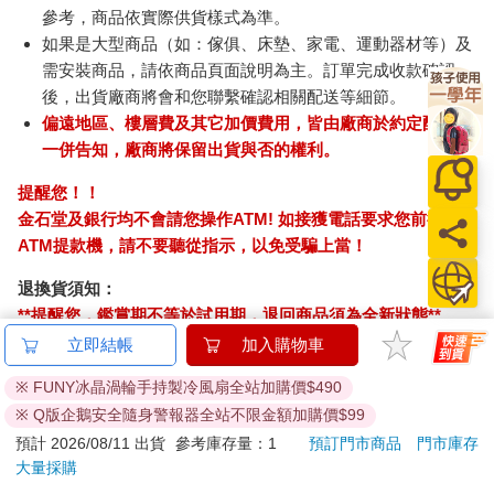
參考，商品依實際供貨樣式為準。
如果是大型商品（如：傢俱、床墊、家電、運動器材等）及
需安裝商品，請依商品頁面說明為主。訂單完成收款確認
後，出貨廠商將會和您聯繫確認相關配送等細節。
偏遠地區、樓層費及其它加價費用，皆由廠商於約定配送時
一併告知，廠商將保留出貨與否的權利。
提醒您！！
金石堂及銀行均不會請您操作ATM! 如接獲電話要求您前往
ATM提款機，請不要聽從指示，以免受騙上當！
退換貨須知：
**提醒您，鑑賞期不等於試用期，退回商品須為全新狀態**
依據「消費者保護法」第19條及行政院消費者保護處公告之
立即結帳
加入購物車
「通訊交易解除權合理例外情事適用準則」，以下商品購買
※ FUNY冰晶渦輪手持製冷風扇全站加購價$490
後，除商品本身有瑕疵外，將不提供7天的猶豫期：
※ Q版企鵝安全隨身警報器全站不限金額加購價$99
易於腐敗、保存期限較短或解約時即將逾期。（如：生
預計 2026/08/11 出貨
參考庫存量：1
預訂門市商品
門市庫存
鮮食品）
大量採購
依消費者要求所為之客製化給付。（客製化商品）