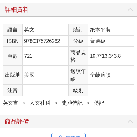
詳細資料
語言
英文
裝訂
紙本平裝
ISBN
9780375726262
分級
普通級
商品規
頁數
721
19.7*13.3*3.8
格
適讀年
出版地
美國
全齡適讀
齡
注音
級別
英文書
＞
人文社科
＞
史地傳記
＞
傳記
商品評價