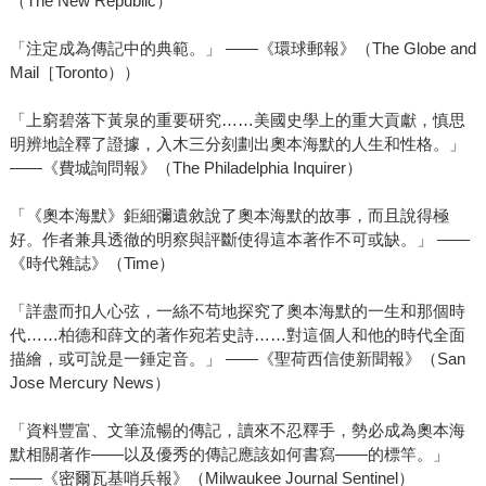
（The New Republic）
「注定成為傳記中的典範。」 ——《環球郵報》（The Globe and
Mail［Toronto））
「上窮碧落下黃泉的重要研究……美國史學上的重大貢獻，慎思
明辨地詮釋了證據，入木三分刻劃出奧本海默的人生和性格。」
——《費城詢問報》（The Philadelphia Inquirer）
「《奧本海默》鉅細彌遺敘說了奧本海默的故事，而且說得極
好。作者兼具透徹的明察與評斷使得這本著作不可或缺。」 ——
《時代雜誌》（Time）
「詳盡而扣人心弦，一絲不苟地探究了奧本海默的一生和那個時
代……柏德和薛文的著作宛若史詩……對這個人和他的時代全面
描繪，或可說是一錘定音。」 ——《聖荷西信使新聞報》（San
Jose Mercury News）
「資料豐富、文筆流暢的傳記，讀來不忍釋手，勢必成為奧本海
默相關著作——以及優秀的傳記應該如何書寫——的標竿。」
——《密爾瓦基哨兵報》（Milwaukee Journal Sentinel）