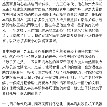
熱愛而且熱心宣揚這門新科學。一九三〇年代，他在加州大學柏
克萊分校建立美國這方面最頂尖的研究中心的同時，經濟大蕭條
在美國國內造成的後果及國際上法西斯主義興起的影響，推動奧
本海默與朋友（其中許多位是同路人或共產黨員）活躍於追求經
濟與種族正義的鬥爭之中。那些年是他生命裡一些最美好的時
光。十年之後，人們如此輕易地拿那些年的活動來箝制他的聲
音，這提醒了世人，我們宣稱的民主原則是多麼脆弱地維持著平
衡，以及必須多麼小心翼翼來護衛。
奧本海默在一九五四年忍受的痛苦和羞辱在麥卡錫時代並非特
例。然而他是地位無人能比的被告。他是美國的普羅米修斯，
「原子彈之父」，戰爭期間為他的國家帶頭努力從大自然攫取令
人敬畏的太陽之火。之後，他明智道出其中的危險，也對潛在的
助益懷抱希望。接著，軍方接受了核子戰爭的提議，學院的戰略
家也跟著推波助瀾，使他近乎絕望地嚴詞批判：「我們要如何理
解，一個總是把倫理道德視為人類生活不可或缺一部分的文明，
除了使用慎重其事的字眼和賽局理論的術語，就沒法子談論幾乎
會殺死每一個人的前景？」
一九四〇年代晚期，隨著美蘇關係惡化，奧本海默咬住核子武器