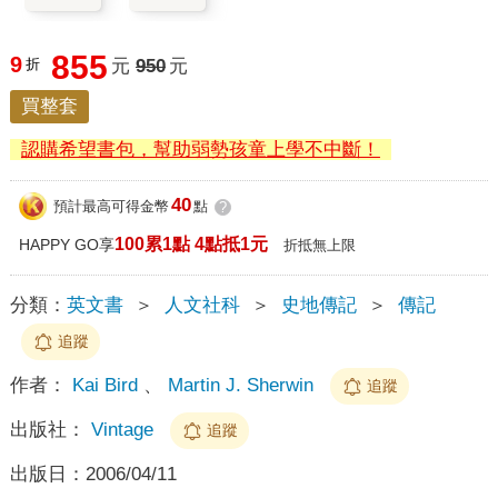
855
9
折
元
950
元
買整套
認購希望書包，幫助弱勢孩童上學不中斷！
40
預計最高可得金幣
點
?
100累1點 4點抵1元
HAPPY GO享
折抵無上限
分類：
英文書
＞
人文社科
＞
史地傳記
＞
傳記
追蹤
作者：
Kai Bird
、
Martin J. Sherwin
追蹤
出版社：
Vintage
追蹤
出版日：
2006/04/11