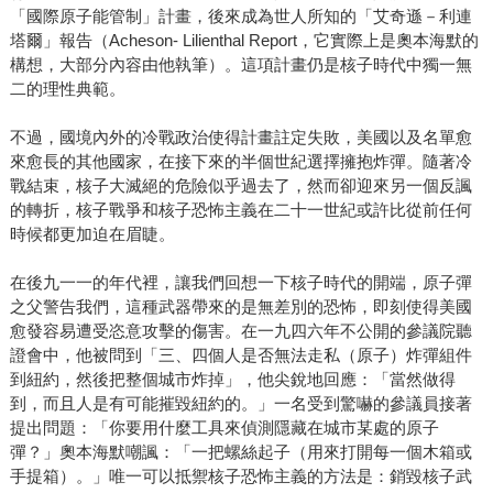
「國際原子能管制」計畫，後來成為世人所知的「艾奇遜－利連
塔爾」報告（Acheson- Lilienthal Report，它實際上是奧本海默的
構想，大部分內容由他執筆）。這項計畫仍是核子時代中獨一無
二的理性典範。
不過，國境內外的冷戰政治使得計畫註定失敗，美國以及名單愈
來愈長的其他國家，在接下來的半個世紀選擇擁抱炸彈。隨著冷
戰結束，核子大滅絕的危險似乎過去了，然而卻迎來另一個反諷
的轉折，核子戰爭和核子恐怖主義在二十一世紀或許比從前任何
時候都更加迫在眉睫。
在後九一一的年代裡，讓我們回想一下核子時代的開端，原子彈
之父警告我們，這種武器帶來的是無差別的恐怖，即刻使得美國
愈發容易遭受恣意攻擊的傷害。在一九四六年不公開的參議院聽
證會中，他被問到「三、四個人是否無法走私（原子）炸彈組件
到紐約，然後把整個城市炸掉」，他尖銳地回應：「當然做得
到，而且人是有可能摧毀紐約的。」一名受到驚嚇的參議員接著
提出問題：「你要用什麼工具來偵測隱藏在城市某處的原子
彈？」奧本海默嘲諷：「一把螺絲起子（用來打開每一個木箱或
手提箱）。」唯一可以抵禦核子恐怖主義的方法是：銷毀核子武