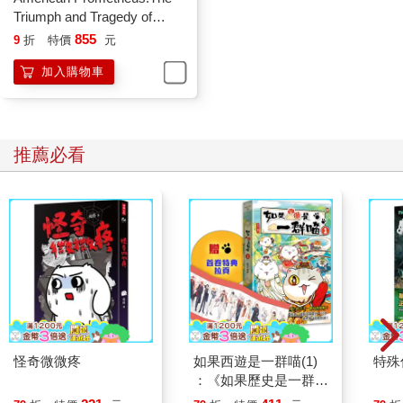
Triumph and Tragedy of
J.Robert Oppenheimer
855
9
折
特價
元
加入購物車
推薦必看
怪奇微微疼
如果西遊是一群喵(1)
特殊傳
：《如果歷史是一群
喵》作者最新力作，附