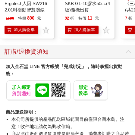
Ergotech人因 SW216
SKB GL-10膠水50cc(4
《三
2.01吋衡動智慧腕錶
版)隨機出貨
(共2
890
11
特價
元
92
折
特價
元
7
折
1590
加入購物車
加入購物車
訂購/退換貨須知
加入金石堂 LINE 官方帳號『完成綁定』，隨時掌握出貨動
態：
商品運送說明：
本公司所提供的產品配送區域範圍目前僅限台灣本島。注
意！收件地址請勿為郵政信箱。
商品將由廠商透過貨運或是郵局寄送。消費者訂購之商品若