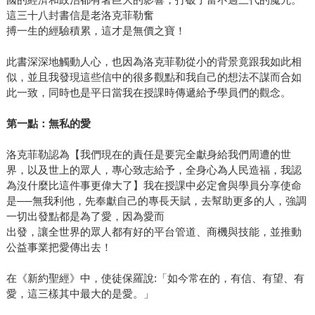
這三十八封書信是老洛克菲勒奮
搏一生的經驗積累，這才是無價之寶！
此書深深地觸動人心，也因為洛克菲勒從小的背景竟跟我如此相
似，並且我發現這些信中的很多觀點和我自己的想法不謀而合如
此一致，同時也是平日當我在授課時傳遞給予學員們的觀念。
第一點：無私的愛
洛克菲勒認為【我們現在的責任是要完全獻身給我們周遭的世
界，以及世上的眾人，專心致志給予，全身心為人民造福，我認
為沒什麼比這件事更偉大了】我在授課中必定會與學員分享使命
是──無我利他，先奉獻自己的專長天賦，去幫助更多的人，強調
一切出發點都是為了愛，因為愛而
出發，讓全世界的眾人都有好的平台管道、商機與技能，並推動
公益事業把愛傳出去！
在《新約聖經》中，使徒保羅說:「如今常在的，有信、有望、有
愛，這三樣其中最大的是愛。」