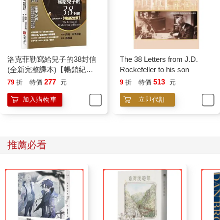
洛克菲勒寫給兒子的38封信
The 38 Letters from J.D.
(全新完整譯本)【暢銷紀念
Rockefeller to his son
版】
277
513
79
折
特價
元
9
折
特價
元
加入購物車
立即代訂
推薦必看