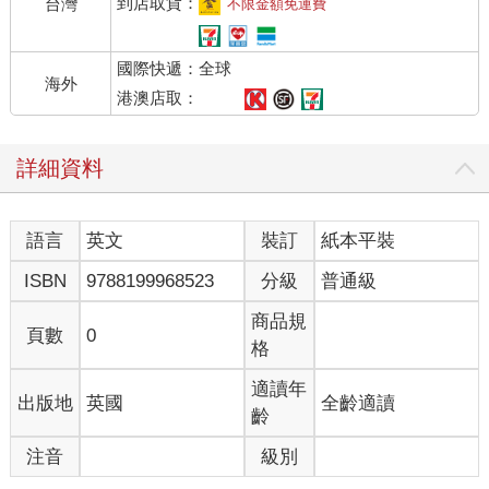
到店取貨：
台灣
不限金額免運費
國際快遞：全球
海外
港澳店取：
詳細資料
語言
英文
裝訂
紙本平裝
ISBN
9788199968523
分級
普通級
商品規
頁數
0
格
適讀年
出版地
英國
全齡適讀
齡
注音
級別