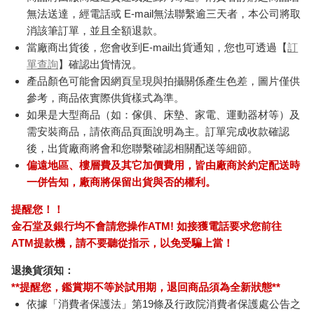
無法送達，經電話或 E-mail無法聯繫逾三天者，本公司將取
消該筆訂單，並且全額退款。
當廠商出貨後，您會收到E-mail出貨通知，您也可透過【
訂
單查詢
】確認出貨情況。
產品顏色可能會因網頁呈現與拍攝關係產生色差，圖片僅供
參考，商品依實際供貨樣式為準。
如果是大型商品（如：傢俱、床墊、家電、運動器材等）及
需安裝商品，請依商品頁面說明為主。訂單完成收款確認
後，出貨廠商將會和您聯繫確認相關配送等細節。
偏遠地區、樓層費及其它加價費用，皆由廠商於約定配送時
一併告知，廠商將保留出貨與否的權利。
提醒您！！
金石堂及銀行均不會請您操作ATM! 如接獲電話要求您前往
ATM提款機，請不要聽從指示，以免受騙上當！
退換貨須知：
**提醒您，鑑賞期不等於試用期，退回商品須為全新狀態**
依據「消費者保護法」第19條及行政院消費者保護處公告之