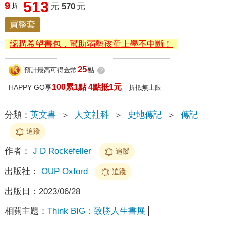
513
9
折
元
570
元
買整套
認購希望書包，幫助弱勢孩童上學不中斷！
25
預計最高可得金幣
點
?
100累1點 4點抵1元
HAPPY GO享
折抵無上限
分類：
英文書
＞
人文社科
＞
史地傳記
＞
傳記
追蹤
作者：
J D Rockefeller
追蹤
出版社：
OUP Oxford
追蹤
出版日：
2023/06/28
相關主題：
Think BIG：致勝人生書展