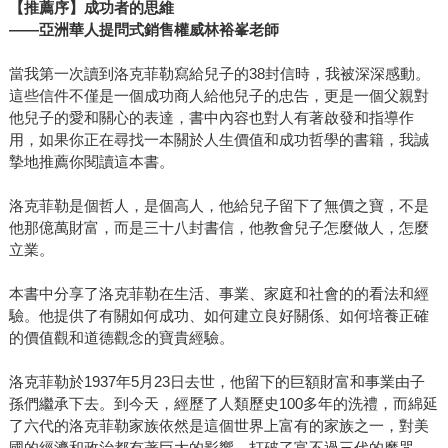
【推薦序】成功者的思維
——
亞洲華人提問式銷售權威林裕峯老師
當我第一次讀到洛克菲勒寫給兒子的38封信時，我被深深感動。
這些信件不僅是一個成功商人給他兒子的忠告，更是一個父親對
他兒子的愛和關心的表達，書中內容也對人有著啟發和指導作
用，如果你正在尋找一本關於人生價值和成功哲學的書籍，我誠
摯地推薦你閱讀這本書。
洛克菲勒是個哲人，是個高人，他給兒子留下了無價之寶，不是
他那億萬財富，而是三十八封書信，他教會兒子怎麼做人，怎麼
立業。
本書中分享了洛克菲勒在生活、事業、家庭和社會的的看法和經
驗。他提供了有關如何成功、如何建立良好關係、如何培養正確
的價值觀和道德觀念的寶貴經驗。
洛克菲勒於1937年5月23日去世，他留下的巨額財富和事業由子
孫們繼承下去。到今天，經歷了人類歷史100多年的洗禮，而綿延
了六代的洛克菲勒家族依然是這個世界上富有的家族之一，對美
國的經濟和政治都有著巨大的影響，打破了富不過三代的魔咒。