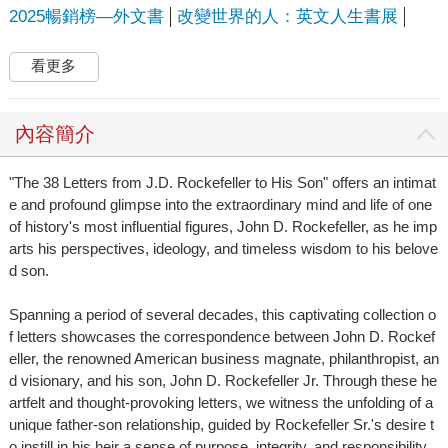
2025暢銷榜—外文書
改變世界的人：英文人生書展
看更多
內容簡介
"The 38 Letters from J.D. Rockefeller to His Son" offers an intimat
e and profound glimpse into the extraordinary mind and life of one
of history's most influential figures, John D. Rockefeller, as he imp
arts his perspectives, ideology, and timeless wisdom to his belove
d son.
Spanning a period of several decades, this captivating collection o
f letters showcases the correspondence between John D. Rockef
eller, the renowned American business magnate, philanthropist, an
d visionary, and his son, John D. Rockefeller Jr. Through these he
artfelt and thought-provoking letters, we witness the unfolding of a
unique father-son relationship, guided by Rockefeller Sr.'s desire t
o instill in his heir a sense of purpose, integrity, and responsibility.