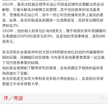
1911年，最高法院裁定標準石油公司因違反聯邦反壟斷法而必須
解散。它被分解為34個獨立的實體，其中包括後來的埃克森美
孚、雪佛龍等石油公司，其中一些公司仍然擁有世界上最高的產
值。結果，洛克菲勒成為美國第一位億萬富翁，其財富佔國民經
濟的近2%。
1913年，他的個人財富估計為9億美元，幾乎相當於當年美國國內
生產總值(GDP)391億美元的3%。這是他的淨資產峰值，達到266
億美元。
洛克菲勒生命最後40年的大部分時間都在他位於紐約州威徹斯特
縣的莊園，與鋼鐵巨頭安德魯·卡內基等其他重要實業家一起定義
了現代慈善事業的結構。
他的基金會開創了醫學研究的發展，並為美國近乎根除鉤蟲和黃
熱病做出了貢獻。
洛克菲勒是芝加哥大學和洛克菲勒大學的創始人，並資助在菲律
賓建立中央菲律賓大學。
序／導讀