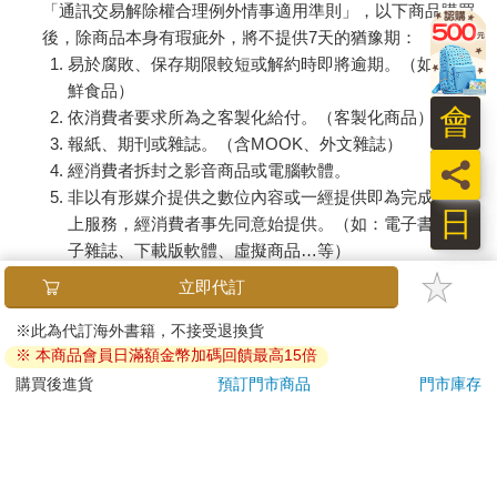
「通訊交易解除權合理例外情事適用準則」，以下商品購買
後，除商品本身有瑕疵外，將不提供7天的猶豫期：
易於腐敗、保存期限較短或解約時即將逾期。（如：生
鮮食品）
會
依消費者要求所為之客製化給付。（客製化商品）
報紙、期刊或雜誌。（含MOOK、外文雜誌）
員
經消費者拆封之影音商品或電腦軟體。
非以有形媒介提供之數位內容或一經提供即為完成之線
日
上服務，經消費者事先同意始提供。（如：電子書、電
子雜誌、下載版軟體、虛擬商品…等）
已拆封之個人衛生用品。（如：內衣褲、刮鬍刀、除毛
刀…等）
若非上列種類商品，均享有到貨7天的猶豫期（含例假
日）。
辦理退換貨時，商品（組合商品恕無法接受單獨退貨）必須
是您收到商品時的原始狀態（包含商品本體、配件、贈品、
保證書、所有附隨資料文件及原廠內外包裝…等），請勿直
接使用原廠包裝寄送，或於原廠包裝上黏貼紙張或書寫文
字。