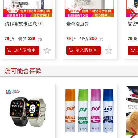
請解開故事謎底 01
臺灣漫遊錄
祕密
229
300
79
折
特價
元
79
折
特價
元
79
折
加入購物車
加入購物車
您可能會喜歡