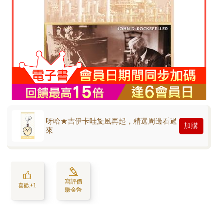
呀哈★吉伊卡哇旋風再起，精選周邊看過
加購
來
寫評價
喜歡+1
賺金幣