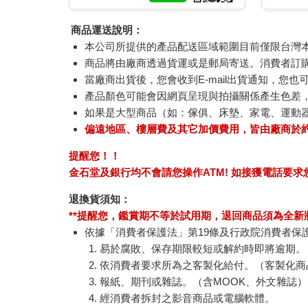
商品運送說明：
本公司所提供的產品配送區域範圍目前僅限台灣
商品將由廠商透過貨運或是郵局寄送。消費者訂購之
當廠商出貨後，您會收到E-mail出貨通知，您也
產品顏色可能會因網頁呈現與拍攝關係產生色差
如果是大型商品（如：傢俱、床墊、家電、運動
偏遠地區、樓層費及其它加價費用，皆由廠商於
提醒您！！
金石堂及銀行均不會請您操作ATM! 如接獲電話要
退換貨須知：
**提醒您，鑑賞期不等於試用期，退回商品須為全新狀
依據「消費者保護法」第19條及行政院消費者保
易於腐敗、保存期限較短或解約時即將逾期。
依消費者要求所為之客製化給付。（客製化商
報紙、期刊或雜誌。（含MOOK、外文雜誌）
經消費者拆封之影音商品或電腦軟體。