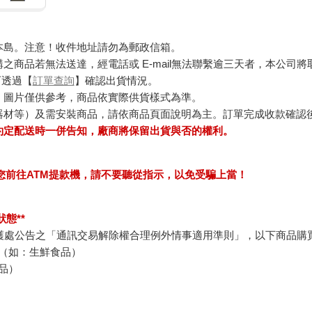
本島。注意！收件地址請勿為郵政信箱。
商品若無法送達，經電話或 E-mail無法聯繫逾三天者，本公司
可透過【
訂單查詢
】確認出貨情況。
，圖片僅供參考，商品依實際供貨樣式為準。
器材等）及需安裝商品，請依商品頁面說明為主。訂單完成收款確認
約定配送時一併告知，廠商將保留出貨與否的權利。
求您前往ATM提款機，請不要聽從指示，以免受騙上當！
態**
護處公告之「通訊交易解除權合理例外情事適用準則」，以下商品購
（如：生鮮食品）
品）