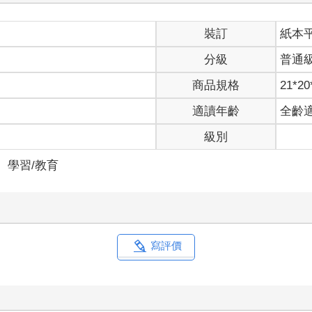
裝訂
紙本
分級
普通
商品規格
21*20
適讀年齡
全齡
級別
＞
學習/教育
寫評價