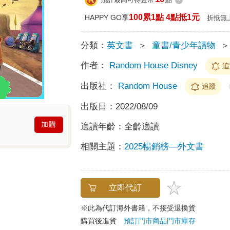
?
100累1點 4點抵1元
HAPPY GO享
折抵無
分類：
英文書
＞
童書/青少年讀物
＞
作者：
Random House Disney
追
出版社：
Random House
追蹤
出版日：
2022/08/09
加購
適讀年齡：
全齡適讀
相關主題：
2025暢銷榜—外文書
立即代訂
※此為代訂海外書籍，不接受退換貨
購買後進貨
預訂門市商品
門市庫存