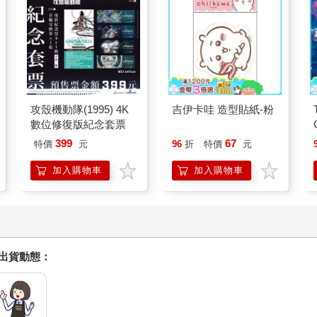
攻殼機動隊(1995) 4K
吉伊卡哇 造型貼紙-粉
數位修復版紀念套票
399
67
特價
元
96
折
特價
元
加入購物車
加入購物車
握出貨動態：