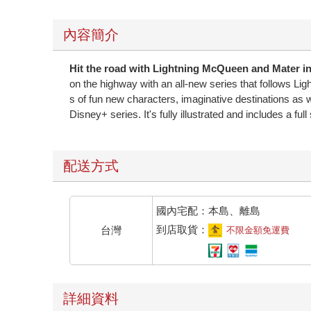
內容簡介
Hit the road with Lightning McQueen and Mater in t
on the highway with an all-new series that follows Lig
s of fun new characters, imaginative destinations as we
Disney+ series. It's fully illustrated and includes a ful
配送方式
國內宅配：本島、離島
到店取貨：
台灣
不限金額免運費
詳細資料