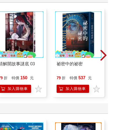
請解開故事謎底 03
祕密中的祕密
為怪談點
150
537
79
折
特價
元
79
折
特價
元
79
折
加入購物車
加入購物車
加