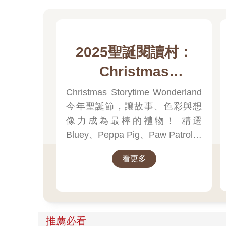
2025聖誕閱讀村：
Christmas
Storytime
Christmas Storytime Wonderland
今年聖誕節，讓故事、色彩與想
Wonderland
像力成為最棒的禮物！ 精選
Bluey、Peppa Pig、Paw Patrol、
迪士尼、尋找威力等經典角色的
看更多
聖誕繪本與倒數日曆， 從閱讀、
貼紙、著色到迷宮遊戲，陪孩子
一起倒數歡樂的 25 天。 打開每一
頁、每一扇小門，都是滿滿的驚
喜與節慶溫度， Read it, Play it,
推薦必看