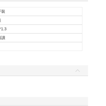
平裝
級
*1.3
適讀