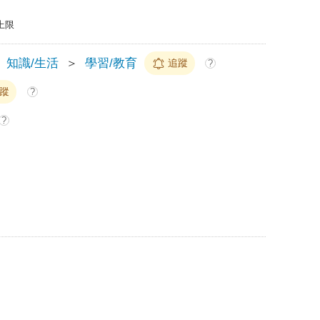
上限
知識/生活
＞
學習/教育
追蹤
?
蹤
?
?