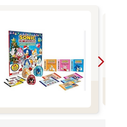
花
趣
日
溫
趣
分
奇
讀
春
的閱