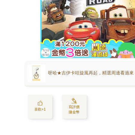
呀哈★吉伊卡哇旋風再起，精選周邊看過來
寫評價
喜歡+1
賺金幣