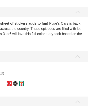
sheet of stickers adds to fun!
Pixar's Cars is back
cross the country. These episodes are filled with lot
3 to 6 will love this full-color storybook based on the
全球