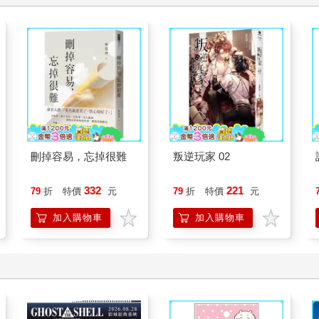
刪掉容易，忘掉很難
叛逆玩家 02
332
221
79
折
特價
元
79
折
特價
元
加入購物車
加入購物車