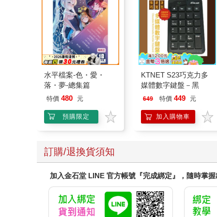
水平檔案-色・愛・
KTNET S23巧克力多
落・夢-總集篇
媒體數字鍵盤－黑
480
449
特價
元
特價
元
649
預購限定
加入購物車
訂購/退換貨須知
加入金石堂 LINE 官方帳號『完成綁定』，隨時掌