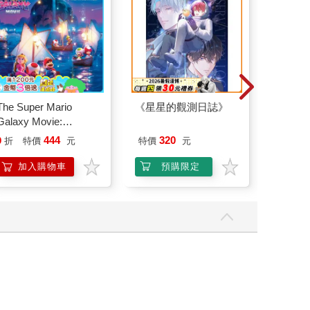
The Super Mario
《星星的觀測日誌》
【Tim
Galaxy Movie:
恆溫關節
Peach`s Birthday
肩/手肘
444
320
9
折
特價
元
特價
元
1290
Surprise: The Super
加熱護
Mario Galaxy Movie
膝熱敷
加入購物車
預購限定
加
Storybook