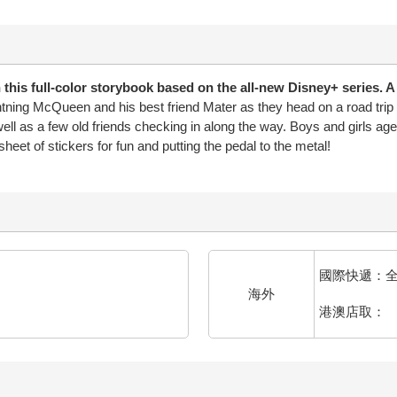
his full-color storybook based on the all-new Disney+ series. A 
htning McQueen and his best friend Mater as they head on a road trip a
ll as a few old friends checking in along the way. Boys and girls ages 
l sheet of stickers for fun and putting the pedal to the metal!
國際快遞：
海外
港澳店取：