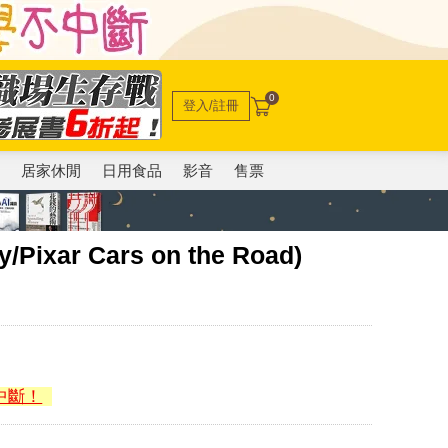
0
登入/註冊
電
居家休閒
日用食品
影音
售票
y/Pixar Cars on the Road)
中斷！