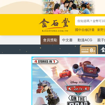
國中自修評量
東野
唯紅花綻放
奧德賽
會員獎勵
中文書
動漫ACG
親子