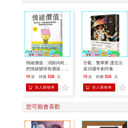
Feel the Christmas Magic！ 即日
起~2026/1/5參展商品好康79折~~
情緒價值：消除內耗，
廿載．繁華夢 護玄出
把情緒變得有價值，跟
道20週年創作集
誰都能自在相處
316
315
79
折
特價
元
79
折
特價
元
加入購物車
加入購物車
您可能會喜歡