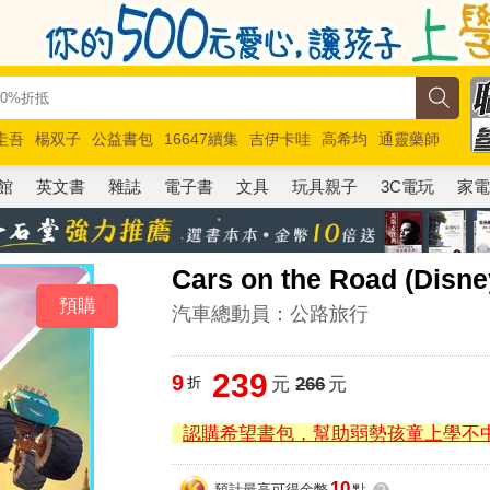
圭吾
楊双子
公益書包
16647續集
吉伊卡哇
高希均
通靈藥師
路邊攤新作
馬斯克
玩具總動員5
超慢跑
館
英文書
雜誌
電子書
文具
玩具親子
3C電玩
家
Cars on the Road (Disne
預購
汽車總動員：公路旅行
239
9
折
元
266
元
認購希望書包，幫助弱勢孩童上學不
10
預計最高可得金幣
點