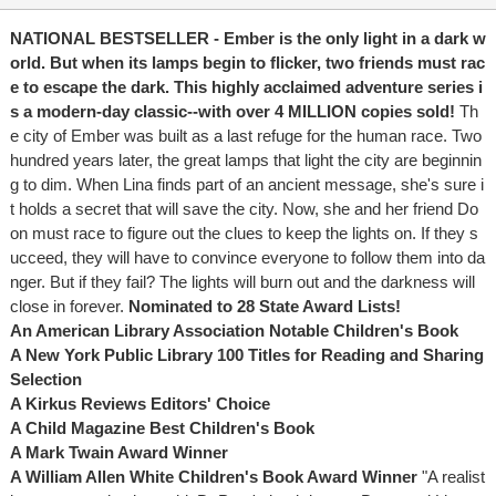
NATIONAL BESTSELLER - Ember is the only light in a dark w
orld. But when its lamps begin to flicker, two friends must rac
e to escape the dark. This highly acclaimed adventure series i
s a modern-day classic--with over 4 MILLION copies sold!
Th
e city of Ember was built as a last refuge for the human race. Two
hundred years later, the great lamps that light the city are beginnin
g to dim. When Lina finds part of an ancient message, she's sure i
t holds a secret that will save the city. Now, she and her friend Do
on must race to figure out the clues to keep the lights on. If they s
ucceed, they will have to convince everyone to follow them into da
nger. But if they fail? The lights will burn out and the darkness will
close in forever.
Nominated to 28 State Award Lists!
An American Library Association Notable Children's Book
A New York Public Library 100 Titles for Reading and Sharing
Selection
A Kirkus Reviews Editors' Choice
A Child Magazine Best Children's Book
A Mark Twain Award Winner
A William Allen White Children's Book Award Winner
"A realist