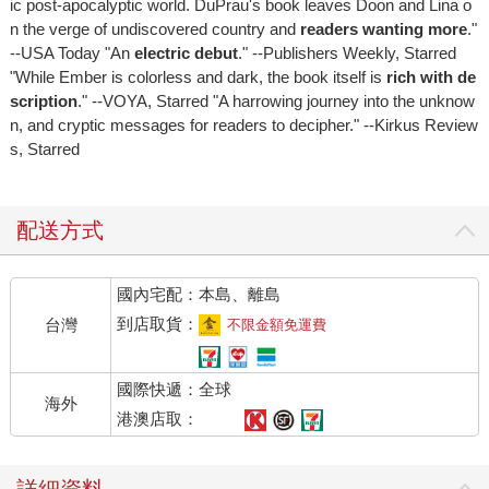
ic post-apocalyptic world. DuPrau's book leaves Doon and Lina o
n the verge of undiscovered country and
readers wanting more
."
--USA Today "An
electric debut
." --Publishers Weekly, Starred
"While Ember is colorless and dark, the book itself is
rich with de
scription
." --VOYA, Starred "A harrowing journey into the unknow
n, and cryptic messages for readers to decipher." --Kirkus Review
s, Starred
配送方式
國內宅配：本島、離島
到店取貨：
台灣
不限金額免運費
國際快遞：全球
海外
港澳店取：
詳細資料