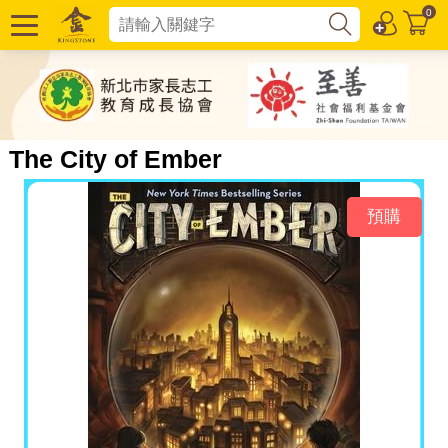
0
The City of Ember
預購