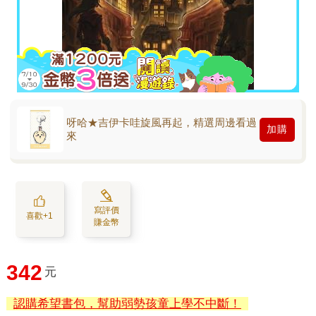
呀哈★吉伊卡哇旋風再起，精選周邊看過
加購
來
寫評價
喜歡+1
賺金幣
342
元
認購希望書包，幫助弱勢孩童上學不中斷！