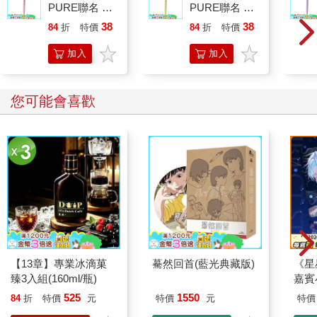
PURE聯名 頂
PURE聯名 檸
級白桃(限量)
檬(限量)
38
38
84
折
特價
元
84
折
特價
元
加入
加入
購物
購物
車
車
您可能會喜歡
【13章】專業冰滴菓
驀然回首(藍光典藏版)
《星
臻3入組(160ml/瓶)
嘉賓
525
1550
84
折
特價
元
特價
元
特價