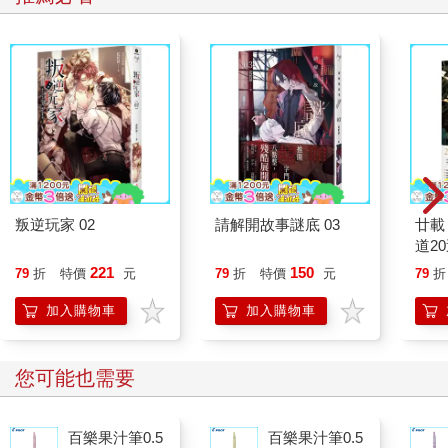
叛逆玩家 02
請解開故事謎底 03
廿載
道2
221
150
79
折
特價
元
79
折
特價
元
79
折
加入購物車
加入購物車
您可能也需要
百樂果汁筆0.5
百樂果汁筆0.5