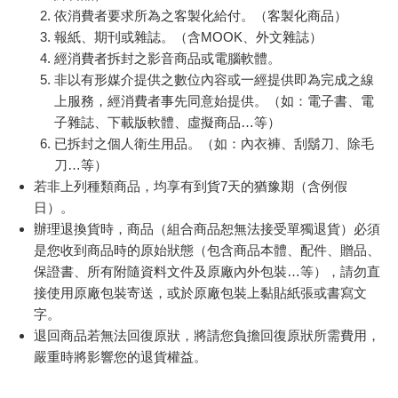
依消費者要求所為之客製化給付。（客製化商品）
報紙、期刊或雜誌。（含MOOK、外文雜誌）
經消費者拆封之影音商品或電腦軟體。
非以有形媒介提供之數位內容或一經提供即為完成之線
上服務，經消費者事先同意始提供。（如：電子書、電
子雜誌、下載版軟體、虛擬商品…等）
已拆封之個人衛生用品。（如：內衣褲、刮鬍刀、除毛
刀…等）
若非上列種類商品，均享有到貨7天的猶豫期（含例假
日）。
辦理退換貨時，商品（組合商品恕無法接受單獨退貨）必須
是您收到商品時的原始狀態（包含商品本體、配件、贈品、
保證書、所有附隨資料文件及原廠內外包裝…等），請勿直
接使用原廠包裝寄送，或於原廠包裝上黏貼紙張或書寫文
字。
退回商品若無法回復原狀，將請您負擔回復原狀所需費用，
嚴重時將影響您的退貨權益。