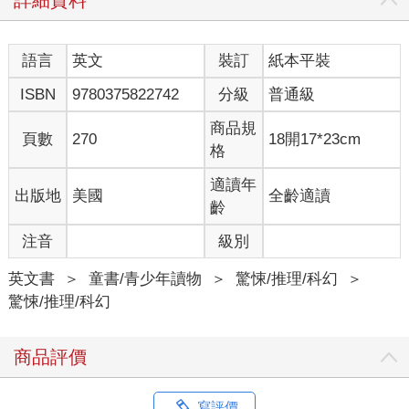
語言
英文
裝訂
紙本平裝
ISBN
9780375822742
分級
普通級
商品規
頁數
270
18開17*23cm
格
適讀年
出版地
美國
全齡適讀
齡
注音
級別
英文書
＞
童書/青少年讀物
＞
驚悚/推理/科幻
＞
驚悚/推理/科幻
商品評價
寫評價