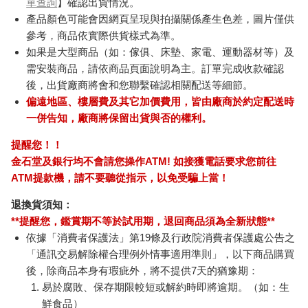
單查詢
】確認出貨情況。
產品顏色可能會因網頁呈現與拍攝關係產生色差，圖片僅供
參考，商品依實際供貨樣式為準。
如果是大型商品（如：傢俱、床墊、家電、運動器材等）及
需安裝商品，請依商品頁面說明為主。訂單完成收款確認
後，出貨廠商將會和您聯繫確認相關配送等細節。
偏遠地區、樓層費及其它加價費用，皆由廠商於約定配送時
一併告知，廠商將保留出貨與否的權利。
提醒您！！
金石堂及銀行均不會請您操作ATM! 如接獲電話要求您前往
ATM提款機，請不要聽從指示，以免受騙上當！
退換貨須知：
**提醒您，鑑賞期不等於試用期，退回商品須為全新狀態**
依據「消費者保護法」第19條及行政院消費者保護處公告之
「通訊交易解除權合理例外情事適用準則」，以下商品購買
後，除商品本身有瑕疵外，將不提供7天的猶豫期：
易於腐敗、保存期限較短或解約時即將逾期。（如：生
鮮食品）