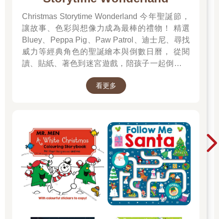
Christmas Storytime Wonderland 今年聖誕節，
讓故事、色彩與想像力成為最棒的禮物！ 精選
Bluey、Peppa Pig、Paw Patrol、迪士尼、尋找
威力等經典角色的聖誕繪本與倒數日曆， 從閱
讀、貼紙、著色到迷宮遊戲，陪孩子一起倒數歡
樂的 25 天。 打開每一頁、每一扇小門，都是滿
看更多
滿的驚喜與節慶溫度， Read it, Play it, Feel the
Christmas Magic！ 即日起~2026/1/5參展商品好
康79折~~