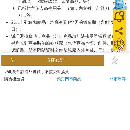
子雜誌、下載版軟體、虛擬商品…等）
已拆封之個人衛生用品。（如：內衣褲、刮鬍刀、除毛
刀…等）
若非上列種類商品，均享有到貨7天的猶豫期（含例假
日）。
辦理退換貨時，商品（組合商品恕無法接受單獨退貨）必須
是您收到商品時的原始狀態（包含商品本體、配件、贈品、
保證書、所有附隨資料文件及原廠內外包裝…等），請勿直
接使用原廠包裝寄送，或於原廠包裝上黏貼紙張或書寫文
立即代訂
字。
退回商品若無法回復原狀，將請您負擔回復原狀所需費用，
※此為代訂海外書籍，不接受退換貨
嚴重時將影響您的退貨權益。
購買後進貨
預訂門市商品
門市庫存