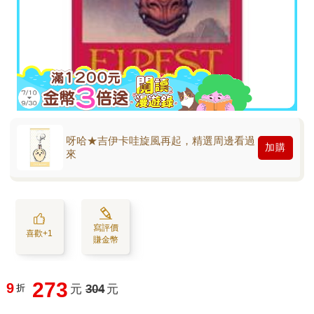
呀哈★吉伊卡哇旋風再起，精選周邊看過
加購
來
寫評價
喜歡+1
賺金幣
273
9
折
元
304
元