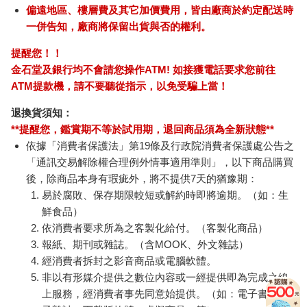
偏遠地區、樓層費及其它加價費用，皆由廠商於約定配送時
一併告知，廠商將保留出貨與否的權利。
提醒您！！
金石堂及銀行均不會請您操作ATM! 如接獲電話要求您前往
ATM提款機，請不要聽從指示，以免受騙上當！
退換貨須知：
**提醒您，鑑賞期不等於試用期，退回商品須為全新狀態**
依據「消費者保護法」第19條及行政院消費者保護處公告之
「通訊交易解除權合理例外情事適用準則」，以下商品購買
後，除商品本身有瑕疵外，將不提供7天的猶豫期：
易於腐敗、保存期限較短或解約時即將逾期。（如：生
鮮食品）
依消費者要求所為之客製化給付。（客製化商品）
報紙、期刊或雜誌。（含MOOK、外文雜誌）
經消費者拆封之影音商品或電腦軟體。
非以有形媒介提供之數位內容或一經提供即為完成之線
上服務，經消費者事先同意始提供。（如：電子書、電