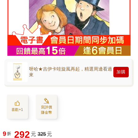
呀哈★吉伊卡哇旋風再起，精選周邊看過
加購
來
寫評價
喜歡+1
賺金幣
292
9
折
元
325
元