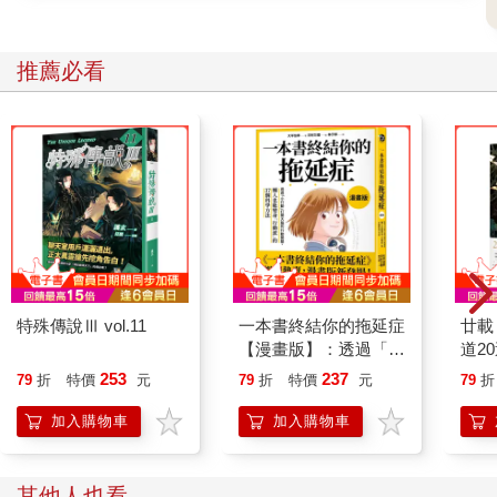
推薦必看
特殊傳說Ⅲ vol.11
一本書終結你的拖延症
廿載
【漫畫版】：透過「小
道2
行動」打開大腦的行動
253
237
79
折
特價
元
79
折
特價
元
79
折
開關，懶人也能變身
「行動派」的37個科
加入購物車
加入購物車
學方法
其他人也看