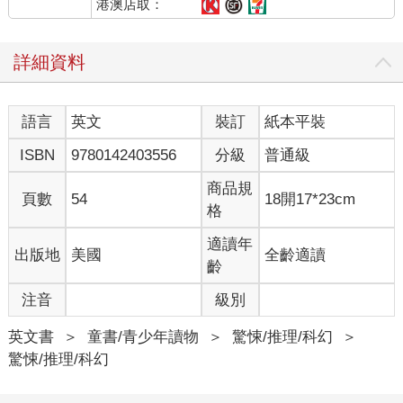
港澳店取：
詳細資料
語言
英文
裝訂
紙本平裝
ISBN
9780142403556
分級
普通級
商品規
頁數
54
18開17*23cm
格
適讀年
出版地
美國
全齡適讀
齡
注音
級別
英文書
＞
童書/青少年讀物
＞
驚悚/推理/科幻
＞
驚悚/推理/科幻