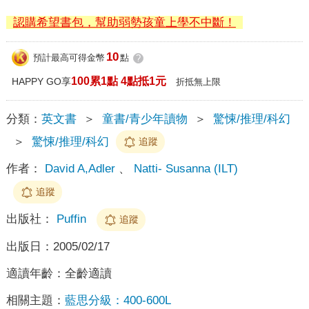
認購希望書包，幫助弱勢孩童上學不中斷！
10
預計最高可得金幣
點
?
100累1點 4點抵1元
HAPPY GO享
折抵無上限
分類：
英文書
＞
童書/青少年讀物
＞
驚悚/推理/科幻
＞
驚悚/推理/科幻
追蹤
作者：
David A,Adler
、
Natti- Susanna (ILT)
追蹤
出版社：
Puffin
追蹤
出版日：
2005/02/17
適讀年齡：
全齡適讀
相關主題：
藍思分級：400-600L