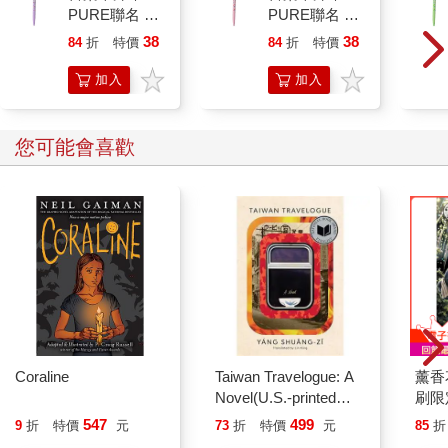
PURE聯名 葡
PURE聯名 頂
萄(限量)
級白桃(限量)
38
38
84
折
特價
元
84
折
特價
元
加入
加入
購物
購物
車
車
您可能會喜歡
Coraline
Taiwan Travelogue: A
薰香
Novel(U.S.-printed
刷限定
edition)
547
499
9
折
特價
元
73
折
特價
元
85
折