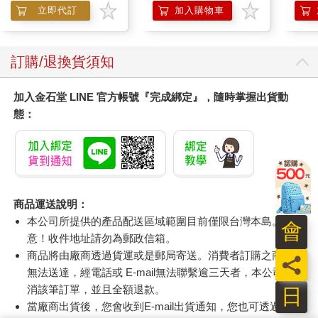
立即代訂
加入購物車
訂購/退換貨須知
加入金石堂 LINE 官方帳號『完成綁定』，隨時掌握出貨動
態：
商品運送說明：
本公司所提供的產品配送區域範圍目前僅限台灣本島。注
會
意！收件地址請勿為郵政信箱。
商品將由廠商透過貨運或是郵局寄送。消費者訂購之商品若
員
無法送達，經電話或 E-mail無法聯繫逾三天者，本公司將取
消該筆訂單，並且全額退款。
日
當廠商出貨後，您會收到E-mail出貨通知，您也可透過【
訂