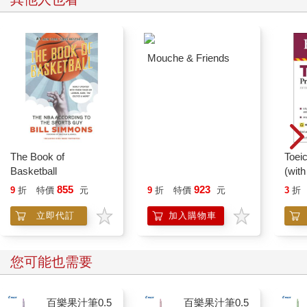
Mouche & Friends
The Book of
Toei
Basketball
(with
855
923
9
折
特價
元
9
折
特價
元
3
折
立即代訂
加入購物車
您可能也需要
百樂果汁筆0.5
百樂果汁筆0.5