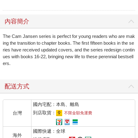
內容簡介
The Cam Jansen series is perfect for young readers who are mak
ing the transition to chapter books. The first fifteen books in the se
ries have received updated covers, and the series redesign contin
ues with books 16-22, bringing new life to these perennial bestsell
ers.
配送方式
國內宅配：本島、離島
到店取貨：
台灣
不限金額免運費
國際快遞：全球
海外