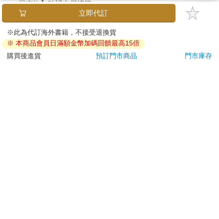
單查詢
】確認出貨情況。
產品顏色可能會因網頁呈現與拍攝關係產生色差，圖片僅供
參考，商品依實際供貨樣式為準。
如果是大型商品（如：傢俱、床墊、家電、運動器材等）及
需安裝商品，請依商品頁面說明為主。訂單完成收款確認
後，出貨廠商將會和您聯繫確認相關配送等細節。
偏遠地區、樓層費及其它加價費用，皆由廠商於約定配送時
一併告知，廠商將保留出貨與否的權利。
提醒您！！
金石堂及銀行均不會請您操作ATM! 如接獲電話要求您前往
ATM提款機，請不要聽從指示，以免受騙上當！
退換貨須知：
**提醒您，鑑賞期不等於試用期，退回商品須為全新狀態**
依據「消費者保護法」第19條及行政院消費者保護處公告之
「通訊交易解除權合理例外情事適用準則」，以下商品購買
後，除商品本身有瑕疵外，將不提供7天的猶豫期：
易於腐敗、保存期限較短或解約時即將逾期。（如：生
鮮食品）