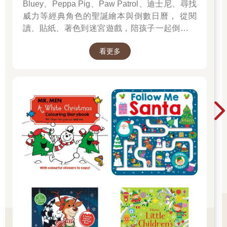
Bluey、Peppa Pig、Paw Patrol、迪士尼、尋找
威力等經典角色的聖誕繪本與倒數日曆， 從閱
讀、貼紙、著色到迷宮遊戲，陪孩子一起倒數歡
樂的 25 天。 打開每一頁、每一扇小門，都是滿
看更多
滿的驚喜與節慶溫度， Read it, Play it, Feel the
Christmas Magic！ 即日起~2026/1/5參展商品好
康79折~~