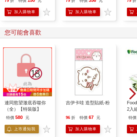
150
356
79
折
特價
元
79
折
特價
元
79
折
加入購物車
加入購物車
您可能會喜歡
連同慾望澈底吞噬你
吉伊卡哇 造型貼紙-粉
Foo
（全）【特裝版】
2入
580
67
特價
元
96
折
特價
元
特價
上市通知我
加入購物車