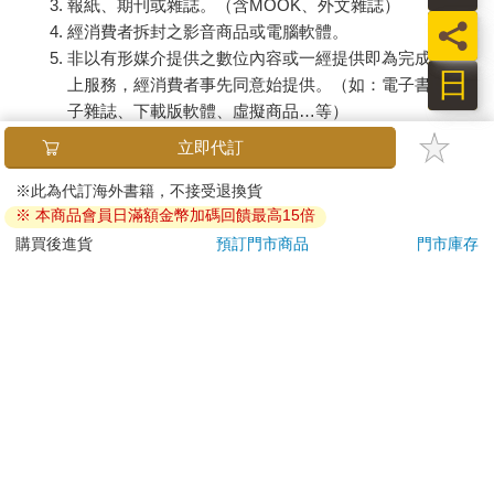
報紙、期刊或雜誌。（含MOOK、外文雜誌）
員
經消費者拆封之影音商品或電腦軟體。
非以有形媒介提供之數位內容或一經提供即為完成之線
日
上服務，經消費者事先同意始提供。（如：電子書、電
子雜誌、下載版軟體、虛擬商品…等）
已拆封之個人衛生用品。（如：內衣褲、刮鬍刀、除毛
立即代訂
刀…等）
若非上列種類商品，均享有到貨7天的猶豫期（含例假
※此為代訂海外書籍，不接受退換貨
※ 本商品會員日滿額金幣加碼回饋最高15倍
日）。
辦理退換貨時，商品（組合商品恕無法接受單獨退貨）必須
購買後進貨
預訂門市商品
門市庫存
是您收到商品時的原始狀態（包含商品本體、配件、贈品、
保證書、所有附隨資料文件及原廠內外包裝…等），請勿直
接使用原廠包裝寄送，或於原廠包裝上黏貼紙張或書寫文
字。
退回商品若無法回復原狀，將請您負擔回復原狀所需費用，
嚴重時將影響您的退貨權益。