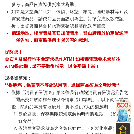
參考，商品依實際供貨樣式為準。
如果是大型商品（如：傢俱、床墊、家電、運動器材等）及
需安裝商品，請依商品頁面說明為主。訂單完成收款確認
後，出貨廠商將會和您聯繫確認相關配送等細節。
偏遠地區、樓層費及其它加價費用，皆由廠商於約定配送時
一併告知，廠商將保留出貨與否的權利。
提醒您！！
金石堂及銀行均不會請您操作ATM! 如接獲電話要求您前往
ATM提款機，請不要聽從指示，以免受騙上當！
退換貨須知：
**提醒您，鑑賞期不等於試用期，退回商品須為全新狀態**
依據「消費者保護法」第19條及行政院消費者保護處公告之
「通訊交易解除權合理例外情事適用準則」，以下商品購買
後，除商品本身有瑕疵外，將不提供7天的猶豫期：
易於腐敗、保存期限較短或解約時即將逾期。（如：生
鮮食品）
會
依消費者要求所為之客製化給付。（客製化商品）