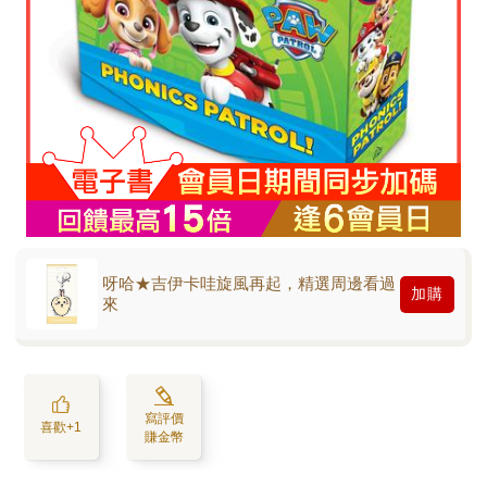
呀哈★吉伊卡哇旋風再起，精選周邊看過
加購
來
寫評價
喜歡+1
賺金幣