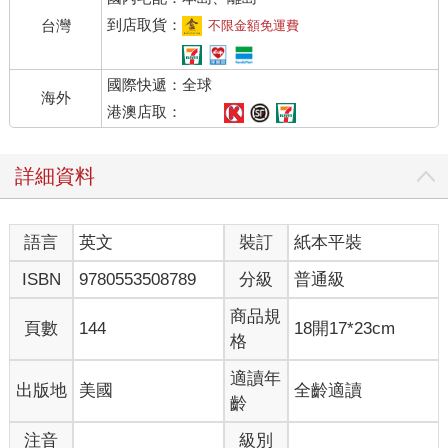
到店取貨：
台灣
不限金額免運費
國際快遞：全球
海外
港澳店取：
詳細資料
語言
英文
裝訂
紙本平裝
ISBN
9780553508789
分級
普通級
商品規
頁數
144
18開17*23cm
格
適讀年
出版地
美國
全齡適讀
齡
注音
級別