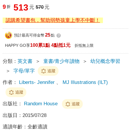
513
9
折
元
570
元
認購希望書包，幫助弱勢孩童上學不中斷！
25
預計最高可得金幣
點
?
100累1點 4點抵1元
HAPPY GO享
折抵無上限
分類：
英文書
＞
童書/青少年讀物
＞
幼兒概念學習
＞
字母/單字
追蹤
作者：
Liberts- Jennifer
、
MJ Illustrations (ILT)
追蹤
出版社：
Random House
追蹤
出版日：
2015/07/28
適讀年齡：
全齡適讀