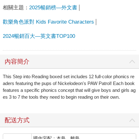
相關主題：
2025暢銷榜—外文書
歡樂角色派對 Kids Favorite Characters
2024暢銷百大—英文書TOP100
內容簡介
This Step into Reading boxed set includes 12 full-color phonics re
aders featuring the pups of Nickelodeon's PAW Patrol! Each book
features a specific phonics concept that will give boys and girls ag
es 3 to 7 the tools they need to begin reading on their own.
配送方式
國內宅配：本島、離島