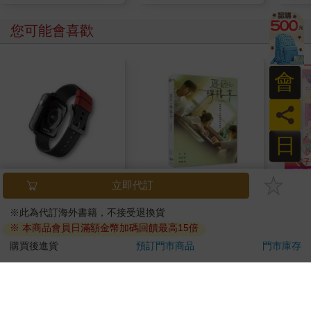
您可能會喜歡
會
員
日
悠遊卡錶帶－黑色
夏日的檸檬草 DVD
超幸
（20mm適用）
焙材
愛配
490
470
特價
元
特價
元
79
折
加入購物車
加入購物車
訂購/退換貨須知