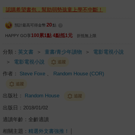
認購希望書包，幫助弱勢孩童上學不中斷！
20
預計最高可得金幣
點
?
100累1點 4點抵1元
HAPPY GO享
折抵無上限
分類：
英文書
＞
童書/青少年讀物
＞
電影電視小說
＞
電影電視小說
追蹤
作者：
Steve Foxe
、
Random House (COR)
追蹤
出版社：
Random House
追蹤
出版日：
2018/01/02
適讀年齡：
全齡適讀
相關主題：
精選外文書強推！