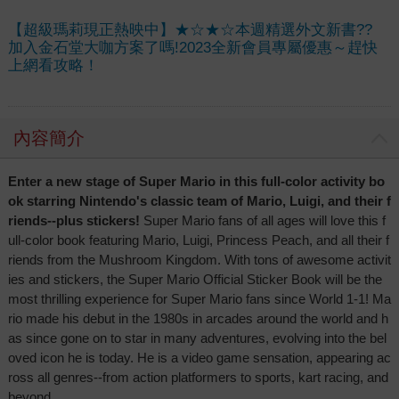
【超級瑪莉現正熱映中】★☆★☆本週精選外文新書??
加入金石堂大咖方案了嗎!2023全新會員專屬優惠～趕快
上網看攻略！
內容簡介
Enter a new stage of Super Mario in this full-color activity bo
ok starring Nintendo's classic team of Mario, Luigi, and their f
riends--plus stickers!
Super Mario fans of all ages will love this f
ull-color book featuring Mario, Luigi, Princess Peach, and all their f
riends from the Mushroom Kingdom. With tons of awesome activit
ies and stickers, the Super Mario Official Sticker Book will be the
most thrilling experience for Super Mario fans since World 1-1! Ma
rio made his debut in the 1980s in arcades around the world and h
as since gone on to star in many adventures, evolving into the bel
oved icon he is today. He is a video game sensation, appearing ac
ross all genres--from action platformers to sports, kart racing, and
beyond.