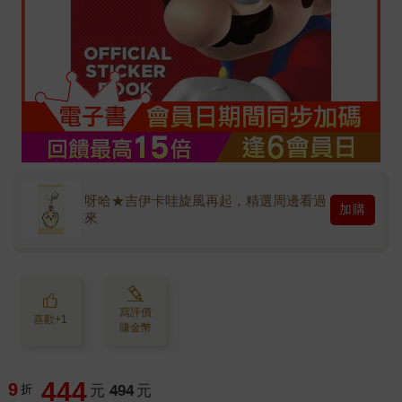
呀哈★吉伊卡哇旋風再起，精選周邊看過
加購
來
寫評價
喜歡+1
賺金幣
444
9
折
元
494
元