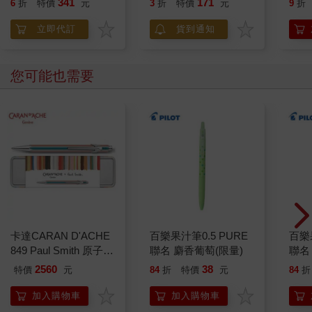
341
171
6
折
特價
元
3
折
特價
元
9
折
立即代訂
貨到通知
您可能也需要
卡達CARAN D'ACHE
百樂果汁筆0.5 PURE
百樂果
849 Paul Smith 原子筆
聯名 麝香葡萄(限量)
聯名
ED.5 條紋銀
2560
38
特價
元
84
折
特價
元
84
折
加入購物車
加入購物車