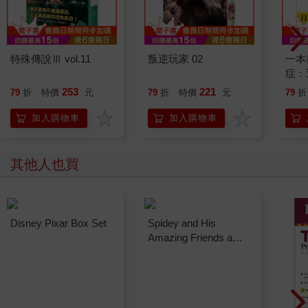
特殊傳說Ⅲ vol.11
叛逆玩家 02
一本
症：
開大
253
221
79
折
特價
元
79
折
特價
元
79
折
人也
的3
加入購物車
加入購物車
其他人也買