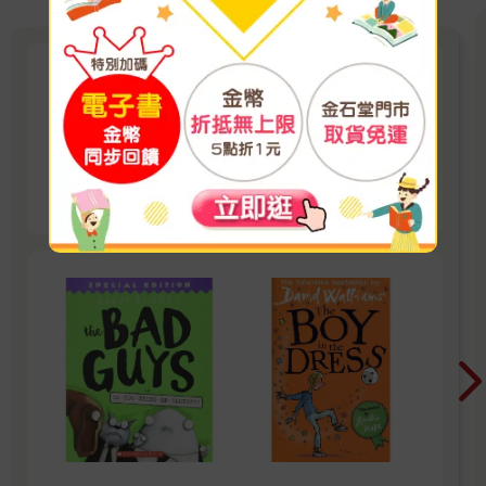
父母最愛買的橋樑書
爸媽一致推薦，孩子最愛的英文橋樑書 讓英文閱
讀變輕鬆：好玩故事，輕鬆進階
看更多