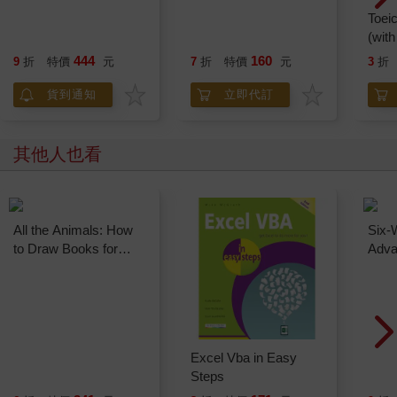
Disney Pixar Box Set
Spidey and His
Toei
Amazing Friends a
(with
Very Spidey
444
160
9
折
特價
元
7
折
特價
元
3
折
Christmas
貨到通知
立即代訂
其他人也看
All the Animals: How
Excel Vba in Easy
Six-
to Draw Books for
Steps
Adva
Kids