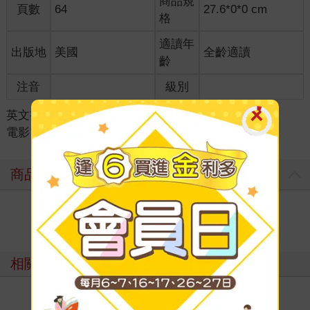
商品規
頁數
64
27.6*0*0 cm
格
適讀年
出版地
美國
全齡適讀
齡
注音
級別
英文書
＞
童書/青少年讀物
＞
電影電視小說
＞
電影電視小說
商品評價
寫評價
相關主題