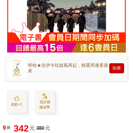
呀哈★吉伊卡哇旋風再起，精選周邊看過
加購
來
寫評價
喜歡+1
賺金幣
342
9
折
元
380
元