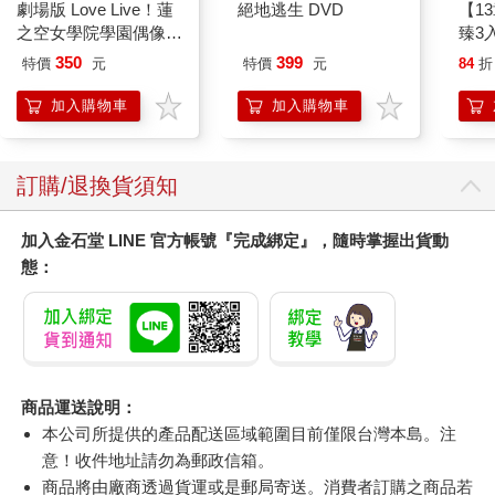
劇場版 Love Live！蓮
絕地逃生 DVD
【1
之空女學院學園偶像俱
臻3入
樂部 Bloom Garden
350
399
特價
元
特價
元
84
折
Party單人套票
加入購物車
加入購物車
訂購/退換貨須知
加入金石堂 LINE 官方帳號『完成綁定』，隨時掌握出貨動
態：
商品運送說明：
本公司所提供的產品配送區域範圍目前僅限台灣本島。注
意！收件地址請勿為郵政信箱。
商品將由廠商透過貨運或是郵局寄送。消費者訂購之商品若