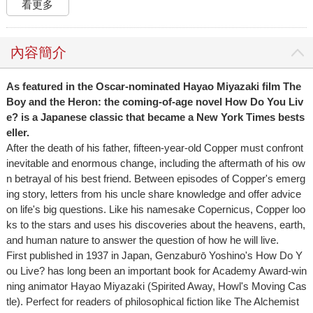
看更多
內容簡介
As featured in the Oscar-nominated Hayao Miyazaki film The
Boy and the Heron: the coming-of-age novel How Do You Liv
e? is a Japanese classic that became a New York Times bests
eller.
After the death of his father, fifteen-year-old Copper must confront
inevitable and enormous change, including the aftermath of his ow
n betrayal of his best friend. Between episodes of Copper's emerg
ing story, letters from his uncle share knowledge and offer advice
on life's big questions. Like his namesake Copernicus, Copper loo
ks to the stars and uses his discoveries about the heavens, earth,
and human nature to answer the question of how he will live.
First published in 1937 in Japan, Genzaburō Yoshino's How Do Y
ou Live? has long been an important book for Academy Award-win
ning animator Hayao Miyazaki (Spirited Away, Howl's Moving Cas
tle). Perfect for readers of philosophical fiction like The Alchemist