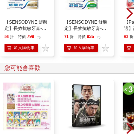
【SENSODYNE 舒酸
【SENSODYNE 舒酸
【Pa
定】長效抗敏牙膏-多
定】長效抗敏牙膏-清
適】
元護理120gx6入
涼薄荷160gx6入
水-極
799
935
56
折
特價
元
71
折
特價
元
63
折
入
加入購物車
加入購物車
您可能會喜歡