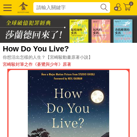
0
How Do You Live?
你想活出怎樣的人生？【宮崎駿動畫原著小說】
宮崎駿封筆之作《蒼鷺與少年》原著