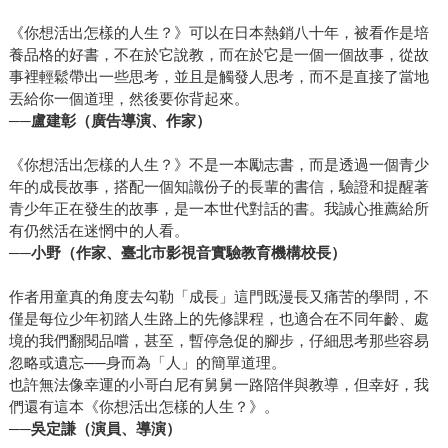
《你想活出怎樣的人生？》可以在日本熱銷八十年，被看作是培
養品格的好書，不在於它說教，而在於它是一個一個故事，從故
事裡輕鬆帶出一些思考，並且是觸發人思考，而不是直接了當地
丟給你一個道理，然後要你背起來。
──盧建彰（廣告導演、作家）
《你想活出怎樣的人生？》不是一本勵志書，而是透過一個青少
年的成長故事，搭配一個知識份子的長輩的書信，驗證和提醒著
青少年正在發生的故事，是一本世代對話的書。我誠心推薦給所
有仍然活在迷惘中的人看。
──小野（作家、臺北市影視音實驗教育機構校長）
作者用童真的角度去勾勒「成長」這門既漫長又痛苦的學問，不
僅是每位少年初踏人生路上的先修課程，也適合在不同年齡、處
境的我們翻閱品嚐，甚至，暫停急促的腳步，仔細思考那些容易
忽略或遺忘──身而為「人」的簡單道理。
也許無法像幸運的小哥白尼有舅舅一路陪伴與教導，但幸好，我
們還有這本《你想活出怎樣的人生？》。
──
吳定謙（演員、導演）