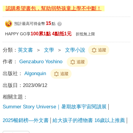
認購希望書包，幫助弱勢孩童上學不中斷！
15
預計最高可得金幣
點
?
100累1點 4點抵1元
HAPPY GO享
折抵無上限
分類：
英文書
＞
文學
＞
文學小說
追蹤
作者：
Genzaburo Yoshino
追蹤
出版社：
Algonquin
追蹤
出版日：
2023/09/12
相關主題：
Summer Story Universe｜暑期故事宇宙閱讀展
2025暢銷榜—外文書
給大孩子的禮物書 16歲以上推薦