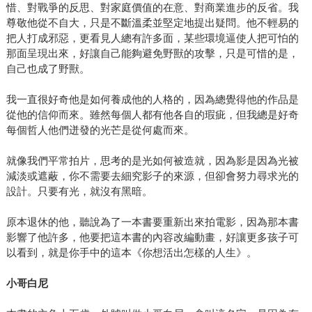
惜、對戰爭的反思、對家庭價值的在意、對商業進步的反省。我
尊敬他從不自大，只是不斷溫柔並堅定地提出疑問。他不輕易的
把人打成邪惡，更看見人總有許多面，某些環境逼使人把可怕的
那面呈現出來，好讓自己能夠避免野獸的攻擊，只是可惜的是，
自己也成了野獸。
我一直很好奇他是如何養成他的人格的，因為總覺得他的作品是
從他的信仰而來。雖然每個人都有他各自的瑕疵，但我總是好奇
每個哲人他們迸發的光芒是從何處而來。
就像我們平常拍片，思考的是光如何被造就，因為影是因為光被
減淡或遮蔽，你不需要去細究影子的來源，但卻會努力尋求光的
設計。只要有光，就沒有黑暗。
原本退休的他，聽說為了一本書要重新出來拍電影，因為那本書
影響了他許多，他要把這本書的內容改編動畫，好讓更多孩子可
以看到，就是你手中的這本《你想活出怎樣的人生》。
小哥白尼