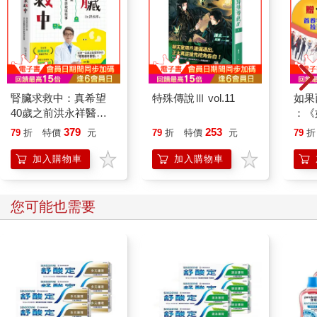
腎臟求救中：真希望
特殊傳說Ⅲ vol.11
如果
40歲之前洪永祥醫師
：《
就告訴我這些事
喵》
379
253
79
折
特價
元
79
折
特價
元
79
折
【首
加入購物車
加入購物車
您可能也需要