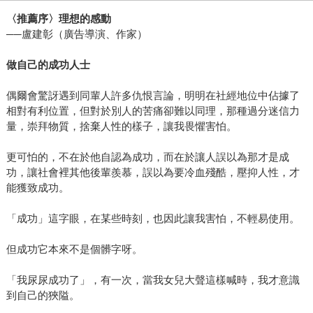
〈
推薦序
〉
理想的感動
──盧建彰（廣告導演、作家）
做自己的成功人士
偶爾會驚訝遇到同輩人許多仇恨言論，明明在社經地位中佔據了
相對有利位置，但對於別人的苦痛卻難以同理，那種過分迷信力
量，崇拜物質，捨棄人性的樣子，讓我畏懼害怕。
更可怕的，不在於他自認為成功，而在於讓人誤以為那才是成
功，讓社會裡其他後輩羨慕，誤以為要冷血殘酷，壓抑人性，才
能獲致成功。
「成功」這字眼，在某些時刻，也因此讓我害怕，不輕易使用。
但成功它本來不是個髒字呀。
「我尿尿成功了」，有一次，當我女兒大聲這樣喊時，我才意識
到自己的狹隘。