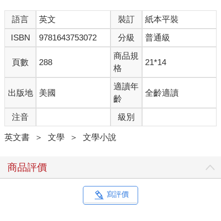
語言
英文
裝訂
紙本平裝
ISBN
9781643753072
分級
普通級
商品規
頁數
288
21*14
格
適讀年
出版地
美國
全齡適讀
齡
注音
級別
英文書
＞
文學
＞
文學小說
商品評價
寫評價