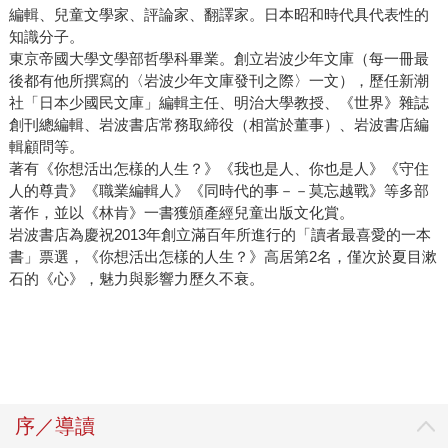
編輯、兒童文學家、評論家、翻譯家。日本昭和時代具代表性的
知識分子。
東京帝國大學文學部哲學科畢業。創立岩波少年文庫（每一冊最
後都有他所撰寫的〈岩波少年文庫發刊之際〉一文），歷任新潮
社「日本少國民文庫」編輯主任、明治大學教授、《世界》雜誌
創刊總編輯、岩波書店常務取締役（相當於董事）、岩波書店編
輯顧問等。
著有《你想活出怎樣的人生？》《我也是人、你也是人》《守住
人的尊貴》《職業編輯人》《同時代的事－－莫忘越戰》等多部
著作，並以《林肯》一書獲頒產經兒童出版文化賞。
岩波書店為慶祝2013年創立滿百年所進行的「讀者最喜愛的一本
書」票選，《你想活出怎樣的人生？》高居第2名，僅次於夏目漱
石的《心》，魅力與影響力歷久不衰。
序／導讀