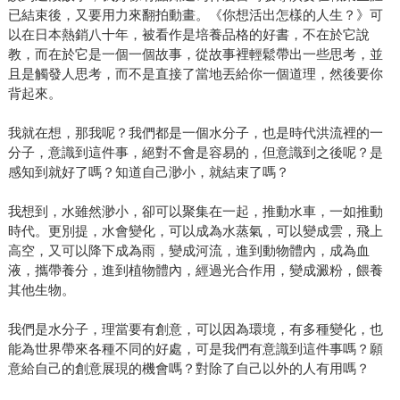
已結束後，又要用力來翻拍動畫。《你想活出怎樣的人生？》可
以在日本熱銷八十年，被看作是培養品格的好書，不在於它說
教，而在於它是一個一個故事，從故事裡輕鬆帶出一些思考，並
且是觸發人思考，而不是直接了當地丟給你一個道理，然後要你
背起來。
我就在想，那我呢？我們都是一個水分子，也是時代洪流裡的一
分子，意識到這件事，絕對不會是容易的，但意識到之後呢？是
感知到就好了嗎？知道自己渺小，就結束了嗎？
我想到，水雖然渺小，卻可以聚集在一起，推動水車，一如推動
時代。更別提，水會變化，可以成為水蒸氣，可以變成雲，飛上
高空，又可以降下成為雨，變成河流，進到動物體內，成為血
液，攜帶養分，進到植物體內，經過光合作用，變成澱粉，餵養
其他生物。
我們是水分子，理當要有創意，可以因為環境，有多種變化，也
能為世界帶來各種不同的好處，可是我們有意識到這件事嗎？願
意給自己的創意展現的機會嗎？對除了自己以外的人有用嗎？