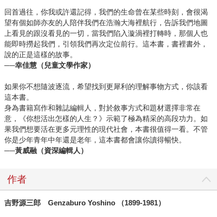
回首過往，你我或許還記得，我們的生命曾在某些時刻，會很渴
望有個如師亦友的人陪伴我們在浩瀚大海裡航行，告訴我們地圖
上看見的跟沒看見的一切，當我們陷入漩渦裡打轉時，那個人也
能即時撈起我們，引領我們再次定位前行。這本書，書裡書外，
說的正是這樣的故事。
──
幸佳慧（兒童文學作家）
如果你不想隨波逐流，希望找到更犀利的理解事物方式，你該看
這本書。
身為書籍寫作和雜誌編輯人，對於敘事方式和題材選擇非常在
意，《你想活出怎樣的人生？》示範了極為精采的高段功力。如
果我們想要活在更多元理性的現代社會，本書很值得一看。不管
你是少年青年中年還是老年，這本書都會讓你讀得暢快。
──黃威融（資深編輯人）
作者
吉野源三郎
Genzaburo Yoshino
（
1899-1981
）