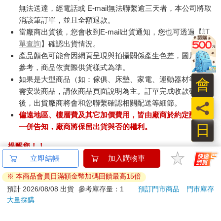
無法送達，經電話或 E-mail無法聯繫逾三天者，本公司將取
消該筆訂單，並且全額退款。
當廠商出貨後，您會收到E-mail出貨通知，您也可透過【
訂
單查詢
】確認出貨情況。
產品顏色可能會因網頁呈現與拍攝關係產生色差，圖片僅供
參考，商品依實際供貨樣式為準。
如果是大型商品（如：傢俱、床墊、家電、運動器材等）及
會
需安裝商品，請依商品頁面說明為主。訂單完成收款確認
後，出貨廠商將會和您聯繫確認相關配送等細節。
員
偏遠地區、樓層費及其它加價費用，皆由廠商於約定配送時
日
一併告知，廠商將保留出貨與否的權利。
提醒您！！
金石堂及銀行均不會請您操作ATM! 如接獲電話要求您前往
立即結帳
加入購物車
ATM提款機，請不要聽從指示，以免受騙上當！
※ 本商品會員日滿額金幣加碼回饋最高15倍
退換貨須知：
預計 2026/08/08 出貨
參考庫存量：1
預訂門市商品
門市庫存
大量採購
**提醒您，鑑賞期不等於試用期，退回商品須為全新狀態**
依據「消費者保護法」第19條及行政院消費者保護處公告之