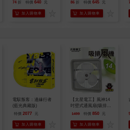
膏-沁涼薄荷100gx3入
典配方90gx3入
640
645
74
折
特價
元
86
折
特價
元
加入購物車
加入購物車
電馭叛客：邊緣行者
【太星電工】風神14
(藍光典藏版)
吋壁式通風扇(吸排風
機)
2077
850
特價
元
特價
元
1499
加入購物車
加入購物車