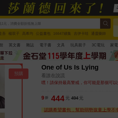
圭吾
楊双子
高希均
公益書包
16647續集
吉伊卡哇
通靈藥師
路邊攤新作
馬斯克
玩具總動員5
超慢跑
館
英文書
雜誌
電子書
文具
玩具親子
3C電玩
家
One of Us Is Lying
預購
看誰在說謊
嘿！請保持最高警戒，你可能是那個可以
444
9
折
元
494
元
認購希望書包，幫助弱勢孩童上學不