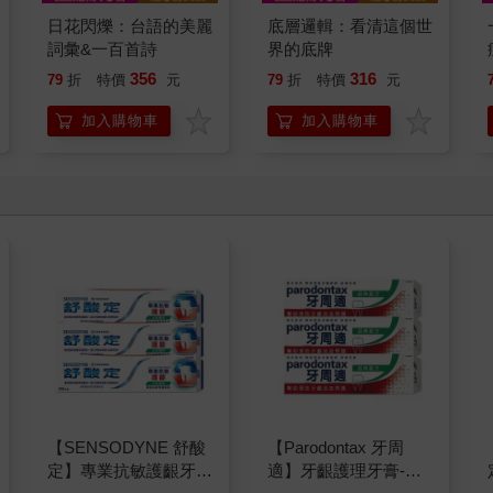
日花閃爍：台語的美麗
底層邏輯：看清這個世
詞彙&一百首詩
界的底牌
356
316
79
折
特價
元
79
折
特價
元
加入購物車
加入購物車
【SENSODYNE 舒酸
【Parodontax 牙周
定】專業抗敏護齦牙
適】牙齦護理牙膏-經