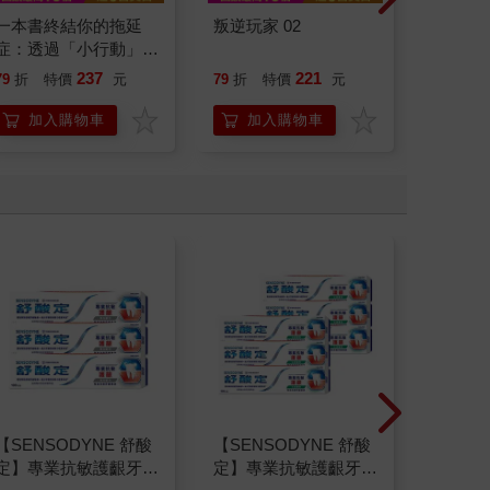
一本書終結你的拖延
叛逆玩家 02
請解開故
症：透過「小行動」打
開大腦的行動開關，懶
237
221
79
折
特價
元
79
折
特價
元
79
折
人也能變身「行動派」
的37個科學方法
加入購物車
加入購物車
加
【SENSODYNE 舒酸
【SENSODYNE 舒酸
日本SA
定】專業抗敏護齦牙
定】專業抗敏護齦牙
KITT