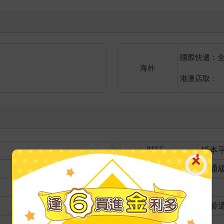
國際快遞：
海外
港澳店取：
裝訂
紙本
分級
普通
商品規格
適讀年齡
全齡