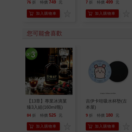
水-極淨薄荷500mlx3
元護理120gx3入
749
499
76
折
特價
元
7
折
特價
元
入
加入購物車
加入購物車
您可能會喜歡
【13章】專業冰滴菓
吉伊卡哇吸水杯墊(古
臻3入組(160ml/瓶)
本屋)
525
180
84
折
特價
元
9
折
特價
元
加入購物車
加入購物車