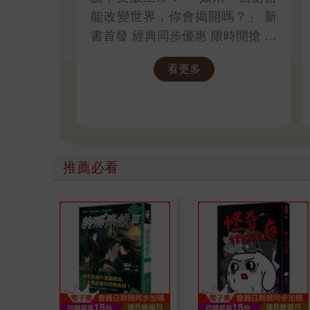
能改變世界，你會揭開嗎？」 新
書首發 經典同步優惠 限時開搶 書
展期間限定 數量有限，售完為止
看更多
推理迷，這次別再錯過
推薦必看