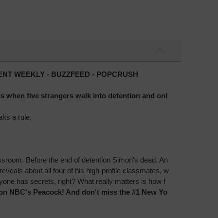
ENT WEEKLY - BUZZFEED - POPCRUSH
s when five strangers walk into detention and onl
aks a rule.
lassroom. Before the end of detention Simon's dead. An
eveals about all four of his high-profile classmates, w
ryone has secrets, right? What really matters is how f
g on NBC's Peacock!
And don't miss the #1 New Yo