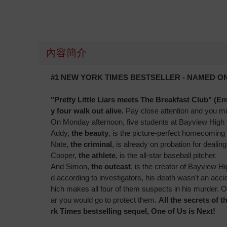
內容簡介
#1 NEW YORK TIMES BESTSELLER - NAMED O
"Pretty Little Liars meets The Breakfast Club" (E
y four walk out alive.
Pay close attention and you mig
On Monday afternoon, five students at Bayview High 
Addy,
the beauty
, is the picture-perfect homecoming
Nate,
the criminal
, is already on probation for dealing
Cooper,
the athlete
, is the all-star baseball pitcher.
And Simon,
the outcast
, is the creator of Bayview H
d according to investigators, his death wasn't an acci
hich makes all four of them suspects in his murder. Or 
ar you would go to protect them.
All the secrets of
rk Times bestselling sequel, One of Us is Next!