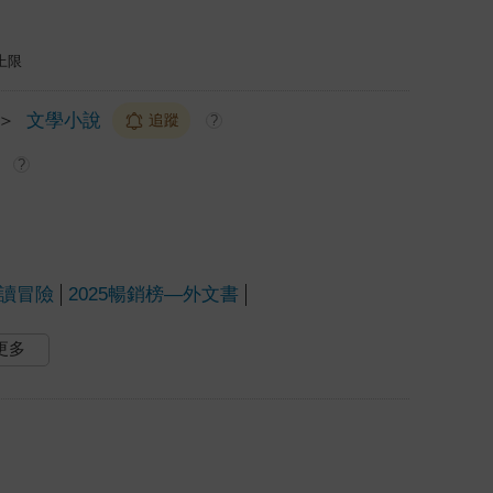
上限
＞
文學小說
追蹤
?
?
讀冒險
2025暢銷榜—外文書
更多