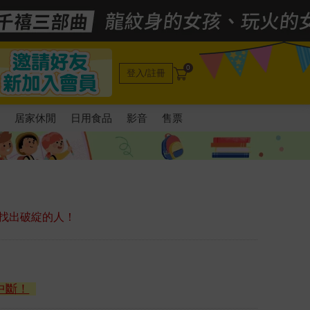
0
登入/註冊
電
居家休閒
日用食品
影音
售票
找出破綻的人！
中斷！