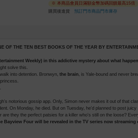
※ 本商品會員日滿額金幣加碼回饋最高15倍
購買後進貨
預訂門市商品
門市庫存
NE OF THE TEN BEST BOOKS OF THE YEAR BY ENTERTAINM
ntertainment Weekly) in this addictive mystery about what happen
ht solve this.
walk into detention. Bronwyn,
the brain
, is Yale-bound and never bre
 princess.
.
igh's notorious gossip app. Only, Simon never makes it out of that c
dent. On Monday, he died. But on Tuesday, he'd planned to post juicy r
are they the perfect patsies for a killer who's still on the loose? Eve
 the Bayview Four will be revealed in the TV series now streamin