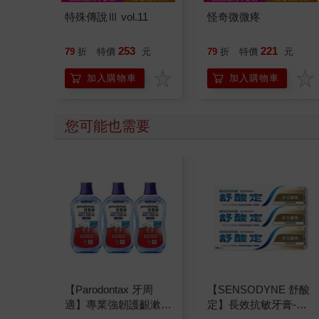
特殊傳說Ⅲ vol.11
怪奇微微疼
253
221
79
折
特價
元
79
折
特價
元
加入購物車
加入購物車
您可能也需要
【Parodontax 牙周
【SENSODYNE 舒酸
適】專業強韌護齦漱口
定】長效抗敏牙膏-多