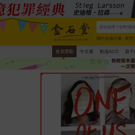
國中自修評量
東野
唯紅花綻放
奧德賽
會員獎勵
中文書
動漫ACG
親子