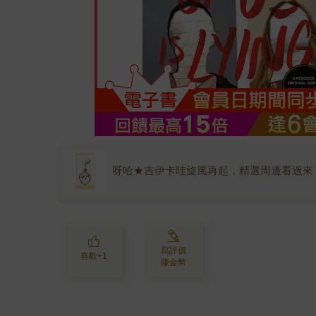
呀哈★吉伊卡哇旋風再起，精選周邊看過來
寫評價
喜歡+1
賺金幣