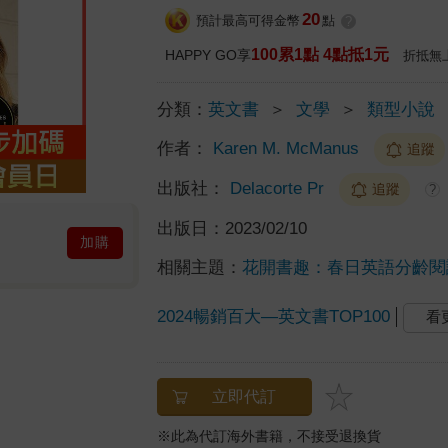
20
預計最高可得金幣
點
?
100累1點 4點抵1元
HAPPY GO享
折抵無
分類：
英文書
＞
文學
＞
類型小說
作者：
Karen M. McManus
追蹤
出版社：
Delacorte Pr
追蹤
?
出版日：
2023/02/10
加購
相關主題：
花開書趣：春日英語分齡閱
2024暢銷百大—英文書TOP100
看
立即代訂
※此為代訂海外書籍，不接受退換貨