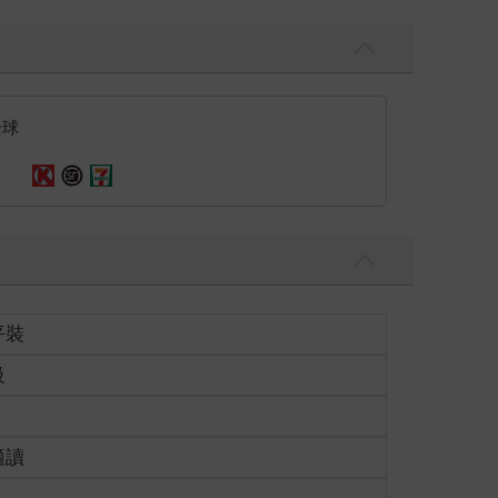
全球
平裝
級
適讀