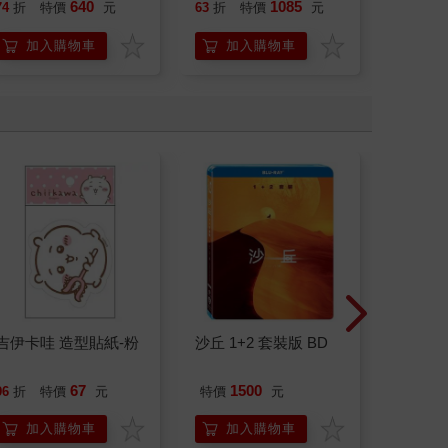
膏-亮白配方100gx3入
膏-沁涼薄荷100gx6入
640
1085
74
折
特價
元
63
折
特價
元
81
折
加入購物車
加入購物車
加
吉伊卡哇 造型貼紙-粉
沙丘 1+2 套裝版 BD
日本Uni
銀離子
乾爽寵
67
1500
96
折
特價
元
特價
元
76
折
墊20片
防滲漏
加入購物車
加入購物車
加
尿色貓