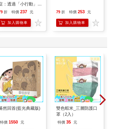
症：透過「小行動」打
開大腦的行動開關，懶
237
253
79
折
特價
元
79
折
特價
元
79
折
人也能變身「行動派」
的37個科學方法
加入購物車
加入購物車
加
驀然回首(藍光典藏版)
雙色蝦米_三層防護口
吉伊卡哇
罩（2入）
1550
35
特價
元
特價
元
96
折