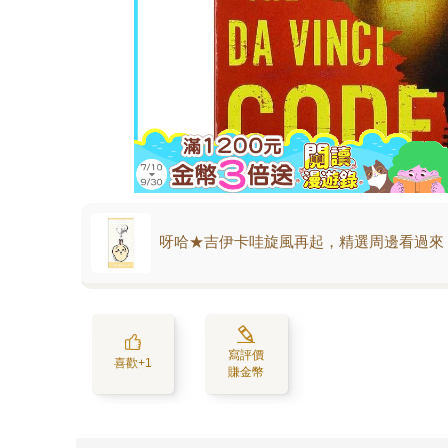
呀哈★吉伊卡哇旋風再起，精選周邊看過來
寫評價
喜歡+1
賺金幣