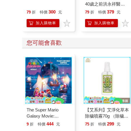
40歲之前洪永祥醫師
就告訴我這些事
300
379
79
折
特價
元
79
折
特價
元
加入購物車
加入購物車
您可能會喜歡
The Super Mario
【艾系列】艾淨化草本
Galaxy Movie:
除穢噴霧70g （除穢/
Peach`s Birthday
平安/淨化/艾草/芙蓉/
444
299
9
折
特價
元
75
折
特價
元
Surprise: The Super
抹草） 此為單瓶賣場