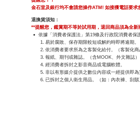
金石堂及銀行均不會請您操作ATM! 如接獲電話要
退換貨須知：
**提醒您，鑑賞期不等於試用期，退回商品須為全新狀
依據「消費者保護法」第19條及行政院消費者保
易於腐敗、保存期限較短或解約時即將逾期。
依消費者要求所為之客製化給付。（客製化商
報紙、期刊或雜誌。（含MOOK、外文雜誌）
經消費者拆封之影音商品或電腦軟體。
非以有形媒介提供之數位內容或一經提供即為
已拆封之個人衛生用品。（如：內衣褲、刮鬍
若非上列種類商品，均享有到貨7天的猶豫期（含
辦理退換貨時，商品（組合商品恕無法接受單獨
等），請勿直接使用原廠包裝寄送，或於原廠包
退回商品若無法回復原狀，將請您負擔回復原狀
關於我們
會員服務