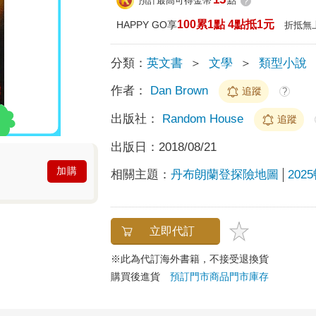
預計最高可得金幣
點
?
100累1點 4點抵1元
HAPPY GO享
折抵無
分類：
英文書
＞
文學
＞
類型小說
作者：
Dan Brown
追蹤
?
出版社：
Random House
追蹤
出版日：
2018/08/21
加購
相關主題：
丹布朗蘭登探險地圖
20
立即代訂
※此為代訂海外書籍，不接受退換貨
購買後進貨
預訂門市商品
門市庫存