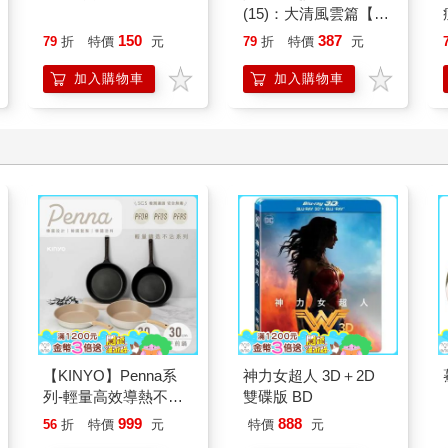
(15)：大清風雲篇【萌
貓漫畫學歷史】
150
387
79
折
特價
元
79
折
特價
元
加入購物車
加入購物車
【KINYO】Penna系
神力女超人 3D＋2D
列-輕量高效導熱不沾
雙碟版 BD
平煎鍋30cm
999
888
56
折
特價
元
特價
元