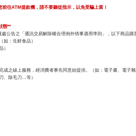
求您前往ATM提款機，請不要聽從指示，以免受騙上當！
態**
護處公告之「通訊交易解除權合理例外情事適用準則」，以下商品購
（如：生鮮食品）
品）
完成之線上服務，經消費者事先同意始提供。（如：電子書、電子雜
刀、除毛刀…等）
例假日）。
退貨）必須是您收到商品時的原始狀態（包含商品本體、配件、贈品
裝上黏貼紙張或書寫文字。
所需費用，嚴重時將影響您的退貨權益。
客服中心
合作與服務