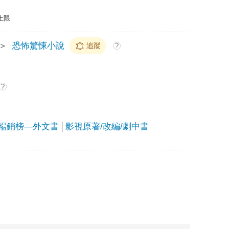
上限
＞
恐怖驚悚小說
追蹤
?
?
25暢銷榜—外文書
影視原著/改編/劇中書