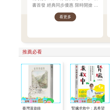
書首發 經典同步優惠 限時開搶 書
展期間限定 數量有限，售完為止
看更多
推理迷，這次別再錯過
推薦必看
臺灣漫遊錄
腎臟求救中：真希望