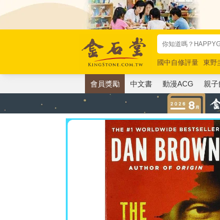
國中自修評量
東野
唯紅花綻放
奧德賽
會員獎勵
中文書
動漫ACG
親子