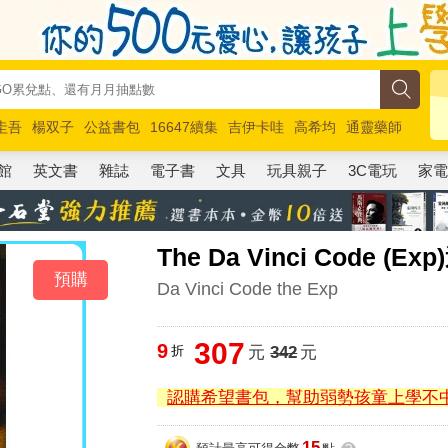
圭吾
楊双子
公益書包
16647續集
吉伊卡哇
高希均
通靈藥師
路邊攤新作
馬斯克
玩具總動員5
超慢跑
館
英文書
雜誌
電子書
文具
玩具親子
3C電玩
家
The Da Vinci Code (
預購
Da Vinci Code the Exp
307
9
折
元
342
元
認購希望書包，幫助弱勢孩童上學不
15