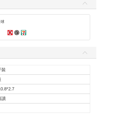
全球
平裝
級
10.8*2.7
適讀