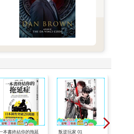
一本書終結你的拖延
叛逆玩家 01
請解開故