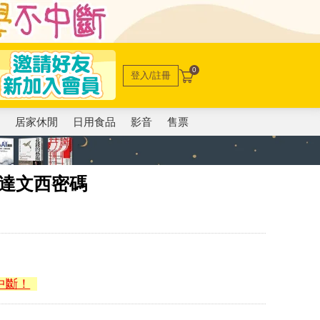
0
登入/註冊
電
居家休閒
日用食品
影音
售票
Exp)達文西密碼
中斷！