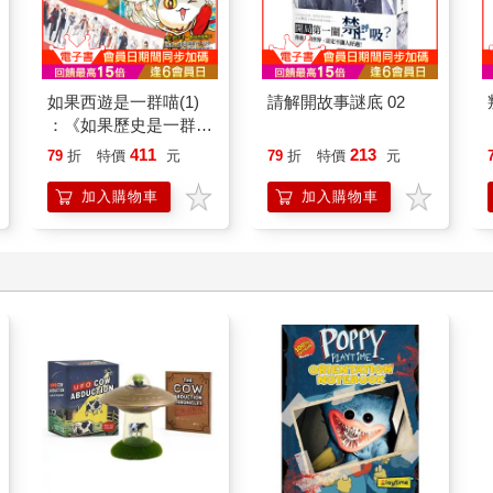
如果西遊是一群喵(1)
請解開故事謎底 02
：《如果歷史是一群
喵》作者最新力作，附
411
213
79
折
特價
元
79
折
特價
元
【首卷特典】拉頁
加入購物車
加入購物車