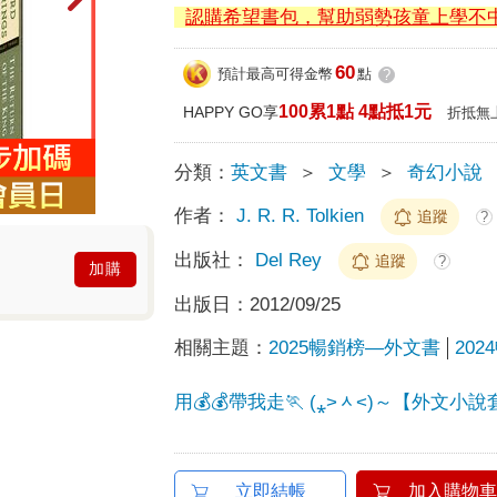
認購希望書包，幫助弱勢孩童上學不
60
預計最高可得金幣
點
?
100累1點 4點抵1元
HAPPY GO享
折抵無
分類：
英文書
＞
文學
＞
奇幻小說
作者：
J. R. R. Tolkien
追蹤
?
出版社：
Del Rey
追蹤
?
加購
出版日：
2012/09/25
相關主題：
2025暢銷榜—外文書
20
用💰️💰️帶我走🏃 (⁎˃ᆺ˂)～【外文
立即結帳
加入購物車