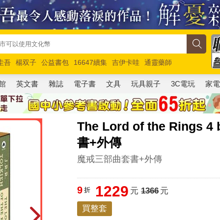
圭吾
楊双子
公益書包
16647續集
吉伊卡哇
通靈藥師
路邊攤新作
馬斯克
玩具總動員5
超慢跑
館
英文書
雜誌
電子書
文具
玩具親子
3C電玩
家
The Lord of the Ring
書+外傳
魔戒三部曲套書+外傳
1229
9
折
元
1366
元
買整套