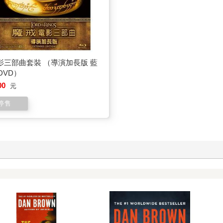
影三部曲套裝 （導演加長版 藍
DVD）
00
元
停售