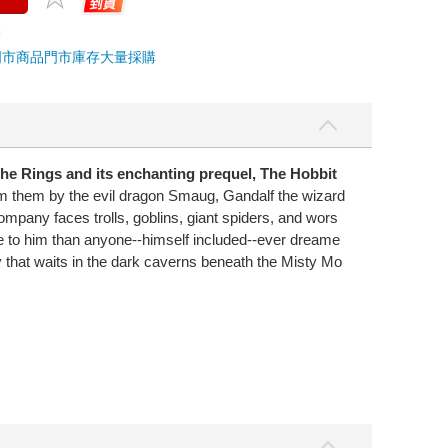
門市商品
門市庫存
大量採購
he Rings and its enchanting prequel, The Hobbit
m them by the evil dragon Smaug, Gandalf the wizard
mpany faces trolls, goblins, giant spiders, and wors
ore to him than anyone--himself included--ever dreame
ny that waits in the dark caverns beneath the Misty Mo