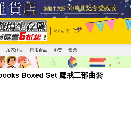
0
登入/註冊
電
居家休閒
日用食品
影音
售票
s 4 books Boxed Set 魔戒三部曲套