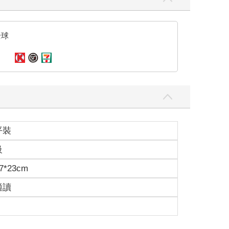
全球
平裝
級
7*23cm
適讀