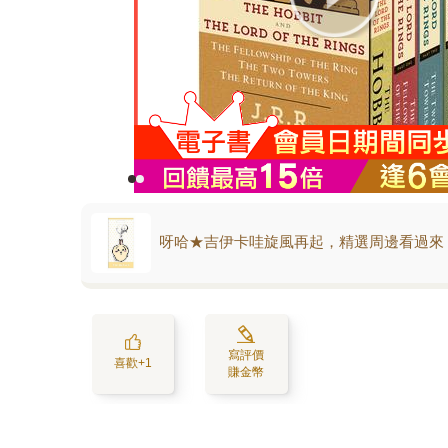
呀哈★吉伊卡哇旋風再起，精選周邊看過來
寫評價
喜歡+1
賺金幣