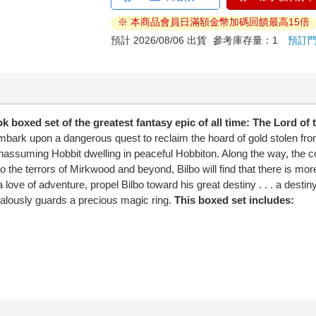
※ 本商品會員日滿額金幣加碼回饋最高15倍
預計 2026/08/06 出貨
參考庫存量：1
預訂
ed set of the greatest fantasy epic of all time: The Lord of t
ark upon a dangerous quest to reclaim the hoard of gold stolen fro
assuming Hobbit dwelling in peaceful Hobbiton. Along the way, the co
to the terrors of Mirkwood and beyond, Bilbo will find that there is m
love of adventure, propel Bilbo toward his great destiny . . . a desti
alously guards a precious magic ring.
This boxed set includes: