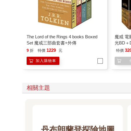
The Lord of the Rings 4 books Boxed
魔戒 電
Set 魔戒三部曲套書+外傳
光BD＋
1229
32
9
折
特價
元
特價
加入購物車
相關主題
丹布朗蘭登探險地圖