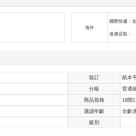
國際快遞：
海外
港澳店取：
裝訂
紙本
分級
普通
商品規格
18開1
適讀年齡
全齡
級別