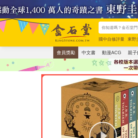
國中自修評量
東野
唯紅花綻放
奧德賽
會員獎勵
中文書
動漫ACG
親子