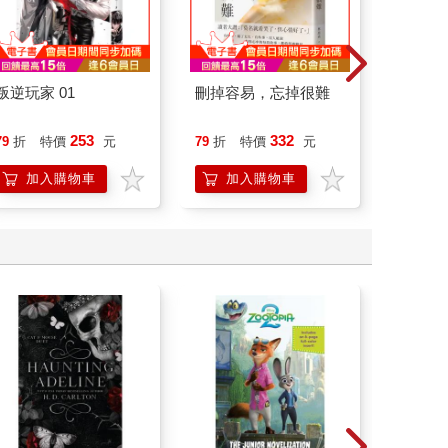
叛逆玩家 01
刪掉容易，忘掉很難
情緒價
把情緒
誰都能
253
332
79
折
特價
元
79
折
特價
元
79
折
加入購物車
加入購物車
加