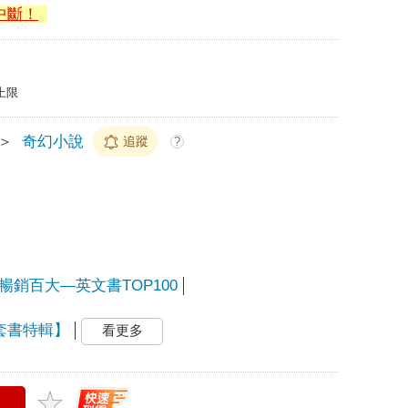
中斷！
上限
＞
奇幻小說
追蹤
?
24暢銷百大—英文書TOP100
小說套書特輯】
看更多