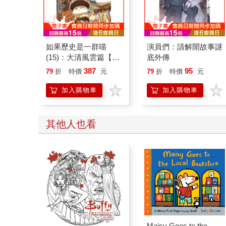
如果歷史是一群喵
演員們：請解開故事謎
(15)：大清風雲篇【萌
底外傳
貓漫畫學歷史】
387
95
79
折
特價
元
79
折
特價
元
加入購物車
加入購物車
其他人也看
Maisy Goes to the