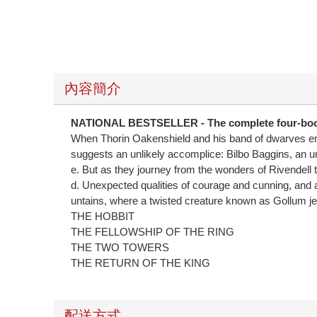
內容簡介
NATIONAL BESTSELLER - The complete four-book box
When Thorin Oakenshield and his band of dwarves emb
suggests an unlikely accomplice: Bilbo Baggins, an un
e. But as they journey from the wonders of Rivendell 
d. Unexpected qualities of courage and cunning, and a 
untains, where a twisted creature known as Gollum je
THE HOBBIT
THE FELLOWSHIP OF THE RING
THE TWO TOWERS
THE RETURN OF THE KING
配送方式