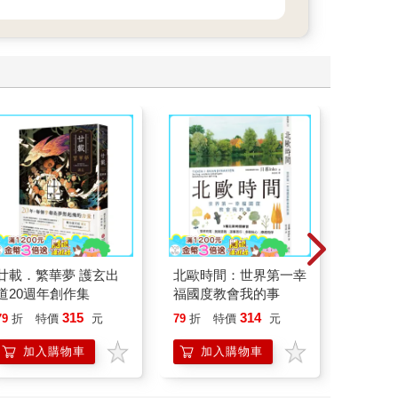
廿載．繁華夢 護玄出
北歐時間：世界第一幸
叛逆玩家
道20週年創作集
福國度教會我的事
315
314
79
折
特價
元
79
折
特價
元
79
折
加入購物車
加入購物車
加