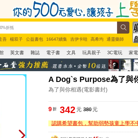
圭吾
楊双子
公益書包
16647續集
吉伊卡哇
高希均
通靈藥師
路邊攤新作
馬斯克
玩具總動員5
超慢跑
館
英文書
雜誌
電子書
文具
玩具親子
3C電玩
家
A Dog`s Purpose
為了與你相遇(電影書封)
342
9
折
元
380
元
認購希望書包，幫助弱勢孩童上學不