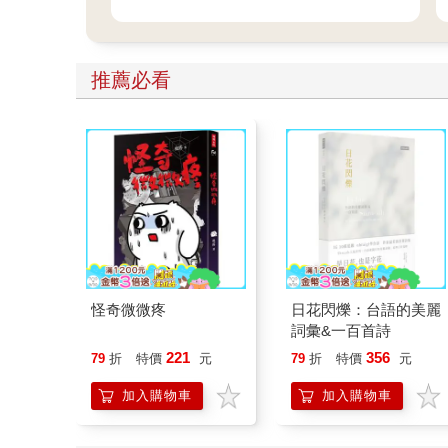
推薦必看
怪奇微微疼
日花閃爍：台語的美麗
詞彙&一百首詩
221
356
79
折
特價
元
79
折
特價
元
加入購物車
加入購物車