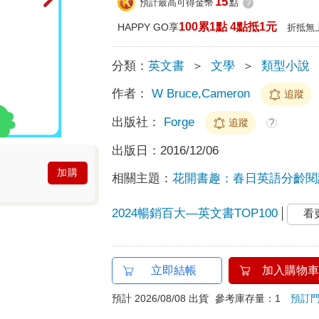
15
預計最高可得金幣
點
?
100累1點 4點抵1元
HAPPY GO享
折抵無
分類：
英文書
＞
文學
＞
類型小說
作者：
W Bruce,Cameron
追蹤
出版社：
Forge
追蹤
?
出版日：
2016/12/06
加購
相關主題：
花開書趣：春日英語分齡閱
2024暢銷百大—英文書TOP100
看
立即結帳
加入購物車
預計 2026/08/08 出貨
參考庫存量：1
預訂