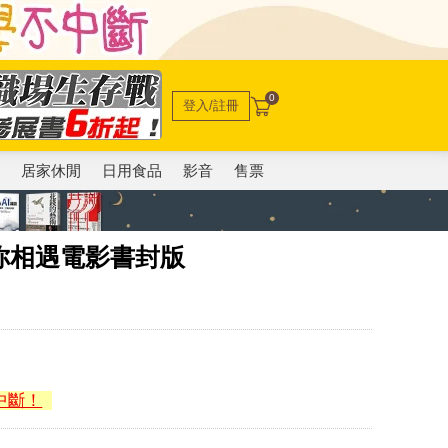
0
登入/註冊
電
居家休閒
日用食品
影音
售票
為了與你相遇電影書封版
中斷！