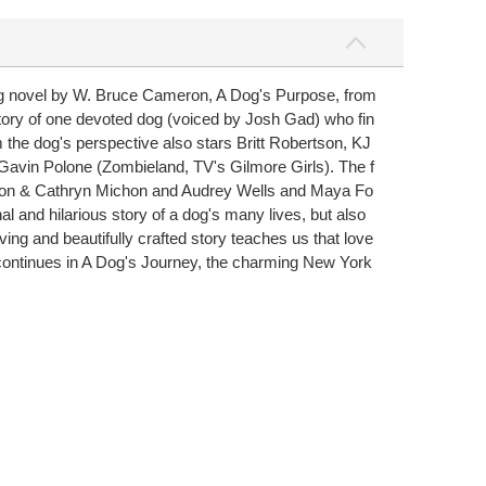
ng novel by W. Bruce Cameron, A Dog's Purpose, from
tory of one devoted dog (voiced by Josh Gad) who fin
 the dog's perspective also stars Britt Robertson, KJ
Gavin Polone (Zombieland, TV's Gilmore Girls). The f
meron & Cathryn Michon and Audrey Wells and Maya Fo
l and hilarious story of a dog's many lives, but also
g and beautifully crafted story teaches us that love
ry continues in A Dog's Journey, the charming New York