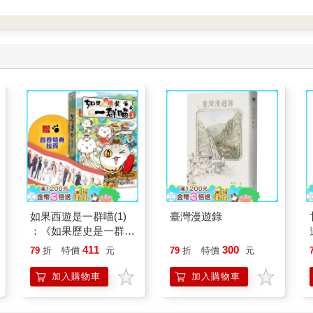
如果西遊是一群喵(1)
臺灣漫遊錄
：《如果歷史是一群
喵》作者最新力作，附
411
300
79
折
特價
元
79
折
特價
元
【首卷特典】拉頁
加入購物車
加入購物車