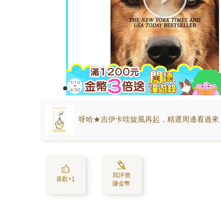
呀哈★吉伊卡哇旋風再起，精選周邊看過來
寫評價
喜歡+1
賺金幣