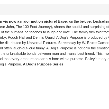
r--is now a major motion picture!
Based on the beloved bestselli
ar John, The 100-Foot Journey), shares the soulful and surprising s
 of the humans he teaches to laugh and love. The family film told from
Kirby, Pooch Hall and Dennis Quaid. A Dog's Purpose is produced by 
l be distributed by Universal Pictures. Screenplay by W. Bruce Ca
 often laugh-out-loud funny, A Dog's Purpose is not only the emotiona
he unbreakable bonds between man and man's best friend. This movin
and that every creature on earth is born with a purpose. Bailey's sto
Dog's Purpose.
A Dog's Purpose Series