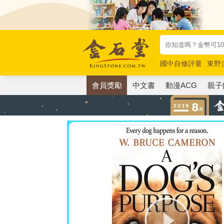
國中自修評量
東野
唯紅花綻放
奧德賽
會員獎勵
中文書
動漫ACG
親子