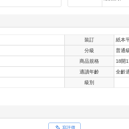
裝訂
紙本
分級
普通
商品規格
18開1
適讀年齡
全齡
級別
寫評價