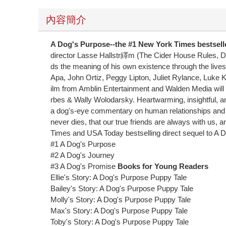
內容簡介
A Dog's Purpose--the #1 New York Times bestselle
director Lasse Hallstr繹m (The Cider House Rules, De
ds the meaning of his own existence through the lives
Apa, John Ortiz, Peggy Lipton, Juliet Rylance, Luke 
ilm from Amblin Entertainment and Walden Media wil
rbes & Wally Wolodarsky. Heartwarming, insightful, and
a dog's-eye commentary on human relationships and t
never dies, that our true friends are always with us, 
Times and USA Today bestselling direct sequel to A 
#1 A Dog's Purpose
#2 A Dog's Journey
#3 A Dog's Promise
Books for Young Readers
Ellie's Story: A Dog's Purpose Puppy Tale
Bailey's Story: A Dog's Purpose Puppy Tale
Molly's Story: A Dog's Purpose Puppy Tale
Max's Story: A Dog's Purpose Puppy Tale
Toby's Story: A Dog's Purpose Puppy Tale