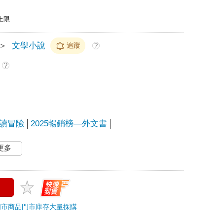
上限
＞
文學小說
追蹤
?
?
讀冒險
2025暢銷榜—外文書
更多
門市商品
門市庫存
大量採購