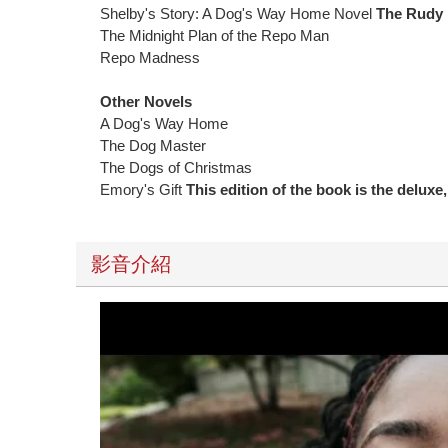
Shelby's Story: A Dog's Way Home Novel
The Rudy
The Midnight Plan of the Repo Man
Repo Madness
Other Novels
A Dog's Way Home
The Dog Master
The Dogs of Christmas
Emory's Gift
This edition of the book is the deluxe
影音介紹