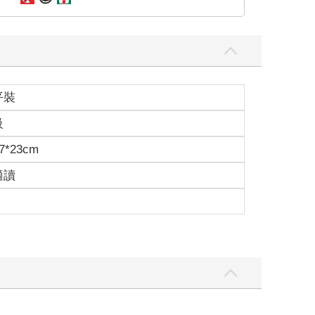
平裝
級
7*23cm
適讀