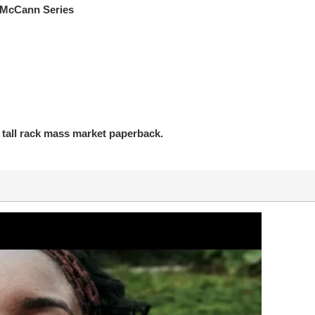
 McCann Series
, tall rack mass market paperback.