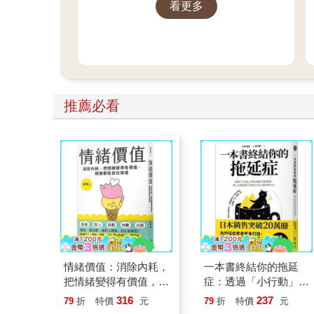
看更多
推理迷，這次別再錯過
推薦必看
情緒價值：消除內耗，
一本書終結你的拖延
把情緒變得有價值，跟
症：透過「小行動」打
誰都能自在相處
開大腦的行動開關，懶
316
237
79
折
特價
元
79
折
特價
元
人也能變身「行動派」