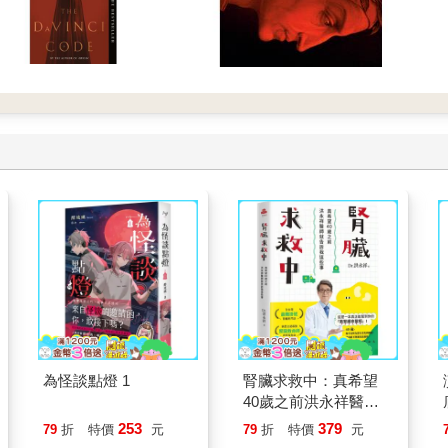
為怪談點燈 1
腎臟求救中：真希望
40歲之前洪永祥醫師
就告訴我這些事
253
379
79
折
特價
元
79
折
特價
元