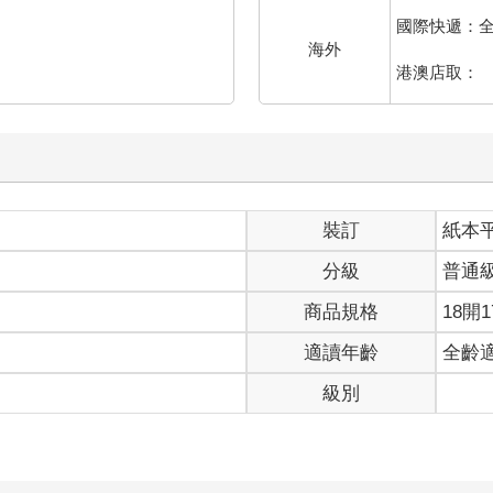
國際快遞：
海外
港澳店取：
裝訂
紙本
分級
普通
商品規格
18開1
適讀年齡
全齡
級別