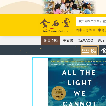
國中自修評量
東野
唯紅花綻放
奧德賽
會員獎勵
中文書
動漫ACG
親子