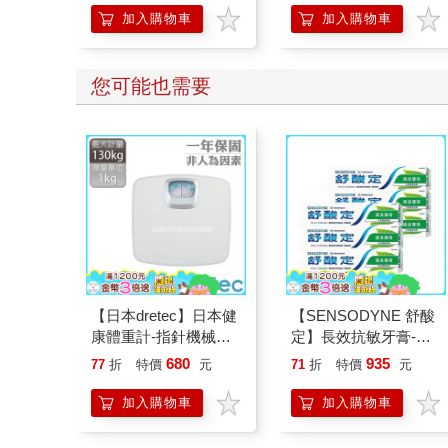
的37個科學方法
加入購物車
加入購物車
您可能也需要
【日本dretec】日本健
【SENSODYNE 舒酸
康體重計-指針機械式-
定】長效抗敏牙膏-清
白色(BS-306WTKO)
涼薄荷160gx6入
680
935
77
折
特價
元
71
折
特價
元
加入購物車
加入購物車