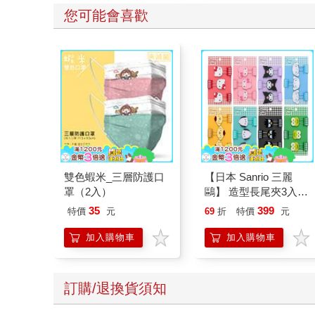
您可能會喜歡
雙色蝦米_三層防護口
【日本 Sanrio 三麗
罩（2入）
鷗】 造型長尾夾3入組
(8款可選) 凱蒂貓 Hello
35
399
特價
元
69
折
特價
元
Kitty 庫洛米 布丁狗 酷
企鵝
加入購物車
加入購物車
訂購/退換貨須知