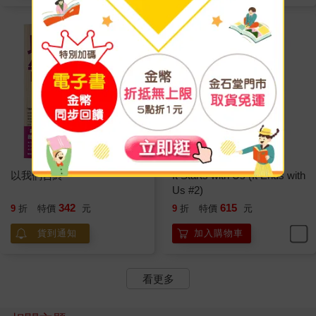
以我們告終
It Starts with Us (It Ends with
Us #2)
342
615
9
折
特價
元
9
折
特價
元
貨到通知
加入購物車
看更多