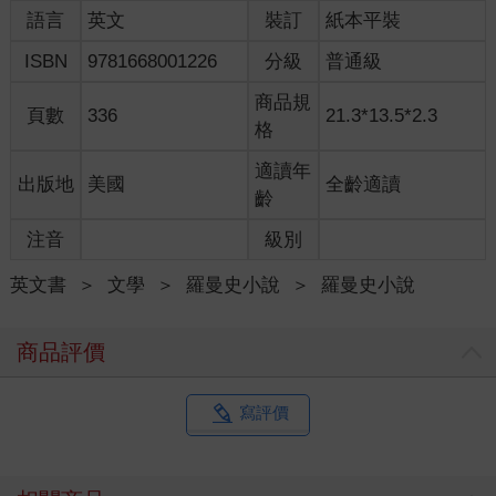
語言
英文
裝訂
紙本平裝
ISBN
9781668001226
分級
普通級
商品規
頁數
336
21.3*13.5*2.3
格
適讀年
出版地
美國
全齡適讀
齡
注音
級別
英文書
＞
文學
＞
羅曼史小說
＞
羅曼史小說
商品評價
寫評價