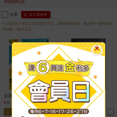
相關商品
全選
加入購物車
※ 出版日十年以上商品需另下訂，調貨時間較長，無法與一般商品合
併結帳，敬請見諒。
從我們開始
Never Never
342
615
9
折
特價
元
9
折
特價
元
貨到通知
加入購物車