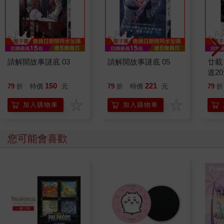
請解開故事謎底 03
請解開故事謎底 05
廿載
道2
150
221
79
折
特價
元
79
折
特價
元
79
折
加入購物車
加入購物車
您可能會喜歡