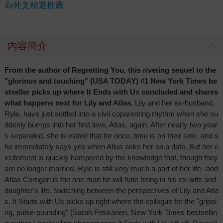
👍外文精選推薦
內容簡介
From the author of Regretting You, this riveting sequel to the
"glorious and touching" (USA TODAY) #1 New York Times be
stseller picks up where It Ends with Us concluded and shares
what happens next for Lily and Atlas.
Lily and her ex-husband,
Ryle, have just settled into a civil coparenting rhythm when she su
ddenly bumps into her first love, Atlas, again. After nearly two year
s separated, she is elated that for once, time is on their side, and s
he immediately says yes when Atlas asks her on a date. But her e
xcitement is quickly hampered by the knowledge that, though they
are no longer married, Ryle is still very much a part of her life--and
Atlas Corrigan is the one man he will hate being in his ex-wife and
daughter's life. Switching between the perspectives of Lily and Atla
s, It Starts with Us picks up right where the epilogue for the "grippi
ng, pulse-pounding" (Sarah Pekkanen, New York Times bestsellin