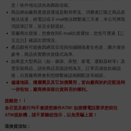
意！收件地址請勿為郵政信箱。
商品將由廠商透過貨運或是郵局寄送。消費者訂購之商品若
無法送達，經電話或 E-mail無法聯繫逾三天者，本公司將取
消該筆訂單，並且全額退款。
當廠商出貨後，您會收到E-mail出貨通知，您也可透過【
訂
單查詢
】確認出貨情況。
產品顏色可能會因網頁呈現與拍攝關係產生色差，圖片僅供
參考，商品依實際供貨樣式為準。
如果是大型商品（如：傢俱、床墊、家電、運動器材等）及
需安裝商品，請依商品頁面說明為主。訂單完成收款確認
後，出貨廠商將會和您聯繫確認相關配送等細節。
偏遠地區、樓層費及其它加價費用，皆由廠商於約定配送時
一併告知，廠商將保留出貨與否的權利。
提醒您！！
金石堂及銀行均不會請您操作ATM! 如接獲電話要求您前往
ATM提款機，請不要聽從指示，以免受騙上當！
退換貨須知：