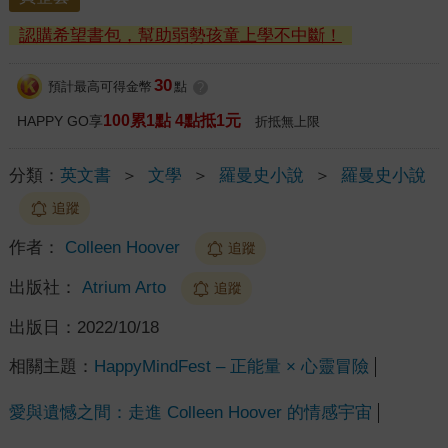
認購希望書包，幫助弱勢孩童上學不中斷！
30
預計最高可得金幣
點
?
100累1點 4點抵1元
HAPPY GO享
折抵無上限
分類：
英文書
＞
文學
＞
羅曼史小說
＞
羅曼史小說
追蹤
作者：
Colleen Hoover
追蹤
出版社：
Atrium Arto
追蹤
出版日：
2022/10/18
相關主題：
HappyMindFest – 正能量 × 心靈冒險
愛與遺憾之間：走進 Colleen Hoover 的情感宇宙