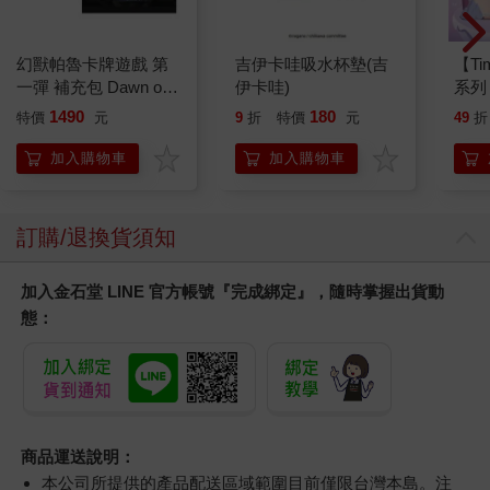
幻獸帕魯卡牌遊戲 第
吉伊卡哇吸水杯墊(吉
【T
一彈 補充包 Dawn of
伊卡哇)
系列
Palpagos（日文版一
禮物
1490
180
特價
元
9
折
特價
元
49
折
盒）
加入購物車
加入購物車
訂購/退換貨須知
加入金石堂 LINE 官方帳號『完成綁定』，隨時掌握出貨動
態：
商品運送說明：
本公司所提供的產品配送區域範圍目前僅限台灣本島。注