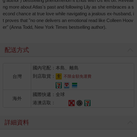
g author ) bestselling phenomenon It Ends with Us left off. Reveali
ng more about Atlas's past and following Lily as she embraces a s
econd chance at true love while navigating a jealous ex-husband, i
t proves that "no one delivers an emotional read like Colleen Hoov
er" (Anna Todd, New York Times bestselling author).
配送方式
國內宅配：本島、離島
到店取貨：
台灣
不限金額免運費
國際快遞：全球
海外
港澳店取：
詳細資料