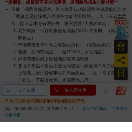
**提醒您，鑑賞期不等於試用期，退回商品須為全新狀態**
依據「消費者保護法」第19條及行政院消費者保護處公告之
「通訊交易解除權合理例外情事適用準則」，以下商品購買
後，除商品本身有瑕疵外，將不提供7天的猶豫期：
易於腐敗、保存期限較短或解約時即將逾期。（如：生
鮮食品）
會
依消費者要求所為之客製化給付。（客製化商品）
報紙、期刊或雜誌。（含MOOK、外文雜誌）
員
經消費者拆封之影音商品或電腦軟體。
非以有形媒介提供之數位內容或一經提供即為完成之線
日
上服務，經消費者事先同意始提供。（如：電子書、電
子雜誌、下載版軟體、虛擬商品…等）
已拆封之個人衛生用品。（如：內衣褲、刮鬍刀、除毛
立即結帳
加入購物車
刀…等）
※ 本商品會員日滿額金幣加碼回饋最高15倍
若非上列種類商品，均享有到貨7天的猶豫期（含例假
日）。
預計 2026/08/08 出貨
參考庫存量：1
預訂門市商品
門市庫存
大量採購
辦理退換貨時，商品（組合商品恕無法接受單獨退貨）必須
是您收到商品時的原始狀態（包含商品本體、配件、贈品、
保證書、所有附隨資料文件及原廠內外包裝…等），請勿直